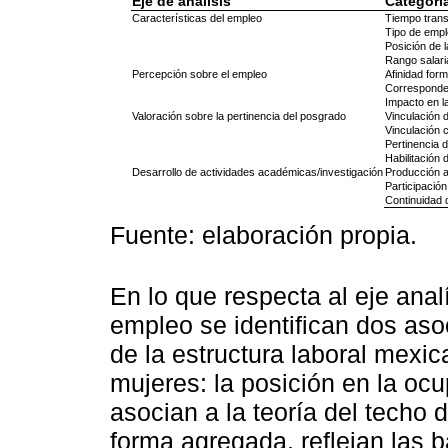
Eje de análisis
Categorí
Características del empleo
Tiempo trans
Tipo de emp
Posición de 
Rango salari
Percepción sobre el empleo
Afinidad for
Correspondenc
Impacto en la
Valoración sobre la pertinencia del posgrado
Vinculación 
Vinculación 
Pertinencia d
Habilitación 
Desarrollo de actividades académicas/investigación
Producción 
Participació
Continuidad 
Fuente: elaboración propia.
En lo que respecta al eje analí
empleo se identifican dos aso
de la estructura laboral mexi
mujeres: la posición en la ocu
asocian a la teoría del techo d
forma agregada, reflejan las 