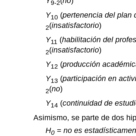
Y
(
no
)
9-2
Y
(
pertenencia del plan 
10
(
insatisfactorio
)
2
Y
(
habilitación del profe
11
(
insatisfactorio
)
2
Y
(
producción académic
12
Y
(
participación en act
13
(
no
)
2
Y
(
continuidad de estud
14
Asimismo, se parte de dos hipó
H
= no es estadísticament
0