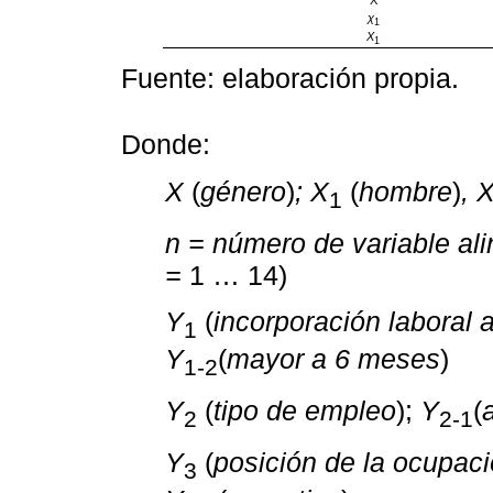
χ
1
X
1
Fuente: elaboración propia.
Donde:
X
(
género
)
; X
(
hombre
)
, 
1
n = número de variable ali
=
1 … 14)
Y
(
incorporación laboral 
1
Y
(
mayor a 6 meses
)
1-2
Y
(
tipo de empleo
);
Y
(
2
2-1
Y
(
posición de la ocupac
3