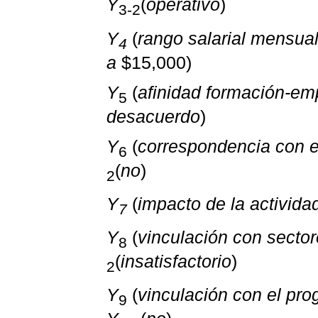
Y
(
operativo
)
3-2
Y
(
rango salarial mensua
4
a
$15,000)
Y
(
afinidad formación-em
5
desacuerdo
)
Y
(
correspondencia con el
6
(
no
)
2
Y
(
impacto de la activida
7
Y
(
vinculación con sector
8
(
insatisfactorio
)
2
Y
(
vinculación con el pro
9