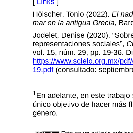
[
Links
]
Hölscher, Tonio (2022).
El nad
mar en la antigua Grecia
, Bar
Jodelet, Denise (2020). “Sobre
representaciones sociales”,
C
vol. 15, núm. 29, pp. 19-36. D
https://www.scielo.org.mx/pdf
19.pdf
(consultado: septiembr
1
En adelante, en este trabajo
único objetivo de hacer más f
género.