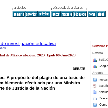
de investigación educativa
Servicios 
6666
Revista
dad de México abr./jun. 2023 Epub 09-Jun-2023
SciELO
Google
DEBATE
Articulo
s. A propósito del plagio de una tesis de
nueva p
umiblemente efectuada por una Ministra
Españo
te de Justicia de la Nación
Artícu
Referen
Como c