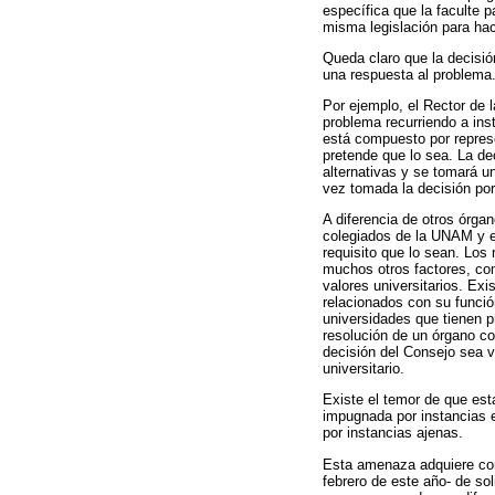
específica que la faculte p
misma legislación para hac
Queda claro que la decisi
una respuesta al problema
Por ejemplo, el Rector de 
problema recurriendo a inst
está compuesto por repres
pretende que lo sea. La de
alternativas y se tomará u
vez tomada la decisión por 
A diferencia de otros órga
colegiados de la UNAM y en
requisito que lo sean. Los
muchos otros factores, com
valores universitarios. Ex
relacionados con su funció
universidades que tienen p
resolución de un órgano co
decisión del Consejo sea v
universitario.
Existe el temor de que est
impugnada por instancias 
por instancias ajenas.
Esta amenaza adquiere conc
febrero de este año- de so