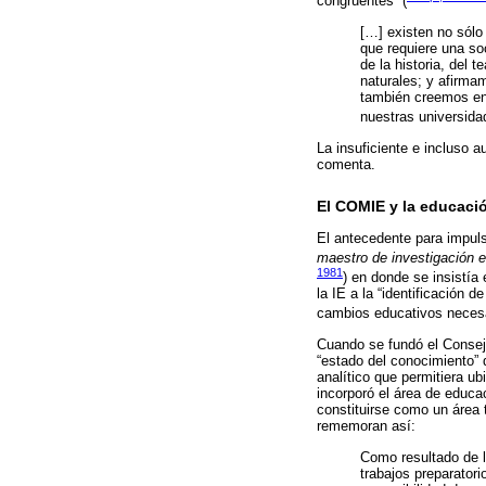
congruentes” (
[…] existen no sólo
que requiere una so
de la historia, del
naturales; y afirmam
también creemos en 
nuestras universida
La insuficiente e incluso 
comenta.
El COMIE y la educaci
El antecedente para impuls
maestro de investigación 
1981
) en donde se insistía 
la IE a la “identificación 
cambios educativos necesar
Cuando se fundó el Consejo
“estado del conocimiento” 
analítico que permitiera u
incorporó el área de educa
constituirse como un área 
rememoran así:
Como resultado de l
trabajos preparator