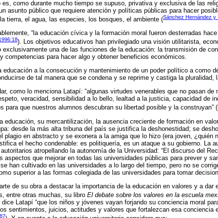
 es, como durante mucho tiempo se supuso, privativa y exclusiva de las rel
un asunto público que requiere atención y políticas públicas para hacer posibl
Sánchez Hernández y 
la tierra, el agua, las especies, los bosques, el ambiente (
ablemente, “la educación cívica y la formación moral fueron desterradas hac
 1996:18
). Los objetivos educativos han privilegiado una visión utilitarista, eco
o exclusivamente una de las funciones de la educación: la transmisión de con
s y competencias para hacer algo y obtener beneficios económicos.
a educación a la consecución y mantenimiento de un poder político a como dé
nducirse de tal manera que se condena y se reprime y castiga la pluralidad, l
idar, como lo menciona Latapí: “algunas virtudes venerables que no pasan de
speto, veracidad, sensibilidad a lo bello, lealtad a la justicia, capacidad de 
s para que nuestros alumnos descubran su libertad posible y la construyan” (
la educación, su mercantilización, la ausencia creciente de formación en val
a: desde la más alta tribuna del país se justifica la deshonestidad; se desho
 plagio en abstracto y se exonera a la amiga que lo hizo (era joven, ¿quién n
stifica el hecho condenable: es politiquería, es un ataque a su gobierno. La 
autoritarios atropellando la autonomía de la Universidad: “El discurso del Re
aspectos que mejorar en todas las universidades públicas para prever y sa
e han cultivado en las universidades a lo largo del tiempo, pero no se corri
omo superior a las formas colegiada de las universidades para tomar decisio
arte de su obra a destacar la importancia de la educación en valores y a dar e
s, entre otras muchas, su libro
El debate sobre los valores en la escuela me
dice Latapí “que los niños y jóvenes vayan forjando su conciencia moral para d
os sentimientos, juicios, actitudes y valores que fortalezcan esa conciencia
187