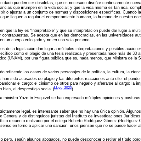
o dado pueden ser obsoletas; que es necesario diseñar continuamente nueva
ancias que irrumpen en la vida social; y que la vida misma es tan rica, compl
ibir o ajustar a un conjunto de normas y disposiciones específicas. Cuando l
 que lleguen a regular el comportamiento humano, lo humano de nuestro co
 que la ley es “interpretable” y que su interpretación puede dar lugar a múl
er contrapuestas. Se acepta que en las democracias, en las universidades aut
 en un cuerpo colegiado y no en una sola persona.
es de la legislación dan lugar a múltiples interpretaciones y posibles accion
ecífico como el plagio de una tesis realizada y presentada hace más de 30 a
co (UNAM), por una figura pública que es, nada menos, que Ministra de la S
.
o refiriendo los casos de varios personajes de la política, la cultura, la cienci
 han sido acusados de plagio y las diferentes reacciones ante ello: el pundo
abandonar el cargo; el cinismo de otros para negarlo y aferrarse al cargo; la 
Lloyd, 2023
bien, el desprestigio social (
).
 la ministra Yazmín Esquivel se han expresado múltiples opiniones y posturas
trictamente legal, es interesante saber que no hay una única opinión. Algun
 General y de distinguidos juristas del Instituto de Investigaciones Jurídic
nífico recuento realizado por el colega Roberto Rodríguez Gómez (Rodríguez 
enso en torno a aplicar una sanción, unos piensan que no se puede hacer al
 pero, según algunos abogados, no puede desconocer o retirar el título porq