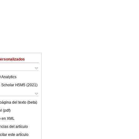
Personalizados
 Analytics
 Scholar H5M5 (
2021
)
ágina del texto (beta)
l (pdf)
lo en XML
cias del artículo
itar este artículo