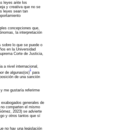
s leyes ante los
eja y creativa que no se
as leyes sean tan
mportamiento
tiples concepciones que,
ónomas, la interpretación
es sobre lo que se puede o
ños en la Universidad
uprema Corte de Justicia,
a a nivel internacional,
1
nor de algunas(os)
para
imposición de una sanción
 y me gustaría referirme
os exabogados generales de
as no comparten el mismo
Gómez, 2023) se advierte
go y otros tantos que sí
ue no hay una legislación