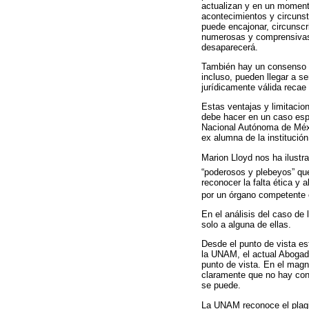
actualizan y en un moment
acontecimientos y circunst
puede encajonar, circunscr
numerosas y comprensivas
desaparecerá.
También hay un consenso en
incluso, pueden llegar a s
jurídicamente válida recae
Estas ventajas y limitacion
debe hacer en un caso esp
Nacional Autónoma de Méxi
ex alumna de la institución
Marion Lloyd nos ha ilustrad
“poderosos y plebeyos” que
reconocer la falta ética y 
por un órgano competente o 
En el análisis del caso de
solo a alguna de ellas.
Desde el punto de vista es
la UNAM, el actual Abogado
punto de vista. En el mag
claramente que no hay cons
se puede.
La UNAM reconoce el plagio