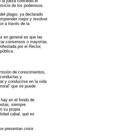
 la jueza concedió el
ervicio de los poderosos.
del plagio, ya declarado
comprender mejor y resolver
se a través de la
s en general es que las
nzar consensos o mayorías.
ifestada por el Rector,
pública.
smisión de conocimientos,
e conductas y
ar y conducirse en la vida
“moral” que se puede
 hay en el fondo de
estas, siempre
n su propia
stidad cabal, qué es
se presentan crisis