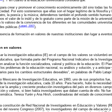
). Y en cuanto a la educación universitaria considera que:
 para crear y promover el conocimiento económicamente útil sino todas las f
ciedad. Por esto sostenemos que ellas son el hogar legítimo de la filosofía 
 teatro, la poesía y la música; defendemos también el profundo sentido humano
os el valor de lo inútil y de lo gratuito como parte de la misión de la universi
lo valioso de la convivencia de los diferentes en las comunidades universitar
Latapí, 2007
des públicas (
).
ausencia de formación en valores de nuestras instituciones dan lugar a event
ón en valores
ar la investigación educativa (IE) en el campo de los valores se vislumbró 
educativa
, que formaba parte del Programa Nacional Indicativo de la Investiga
en analizar la función socializadora, valoral y política de la educación. El Pla
de los problemas de la educación nacional, su análisis y solución, y a anticipar
ios para los cambios estructurales deseables”, en palabras de Pablo Latapí
 Mexicano de Investigación Educativa, en 1993, uno de sus propósitos fue, 
de la investigación educativa, cada 10 años. Para hacerlo, hubo la necesidad
bicar la amplia y creciente producción investigativa del país en diversos camp
ción y valores, si bien había investigadores que daban cuenta de ello. No fue
temática. Teresa Yurén y Ana Hirsh, coordinadoras del estado de conocimient
a constitución de Red Nacional de Investigadores en Educación y Valores (
ios del noveno Congreso (2007), los investigadores del campo de educación y 