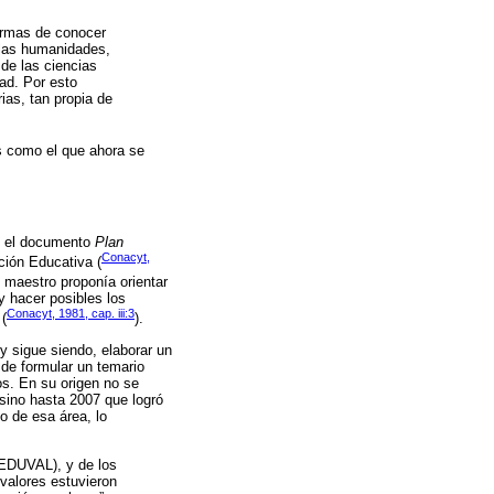
ormas de conocer
y las humanidades,
 de las ciencias
dad. Por esto
ias, tan propia de
os como el que ahora se
en el documento
Plan
Conacyt,
ción Educativa (
n maestro proponía orientar
 y hacer posibles los
Conacyt, 1981, cap. iii:3
 (
).
y sigue siendo, elaborar un
 de formular un temario
os. En su origen no se
 sino hasta 2007 que logró
o de esa área, lo
REDUVAL), y de los
valores estuvieron