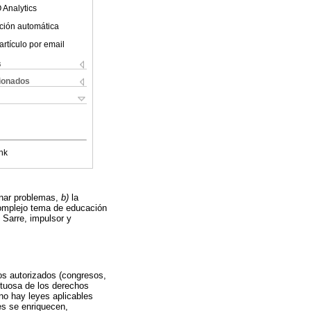
 Analytics
ción automática
artículo por email
s
cionados
nk
onar problemas,
b)
la
complejo tema de educación
 Sarre, impulsor y
os autorizados (congresos,
petuosa de los derechos
o hay leyes aplicables
yes se enriquecen,