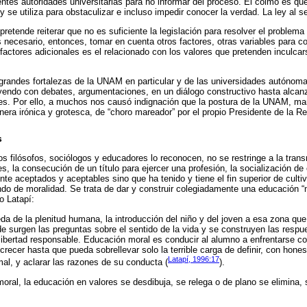
ntes autoridades universitarias para no informar del proceso. El colmo es que
 se utiliza para obstaculizar e incluso impedir conocer la verdad. La ley al s
etende reiterar que no es suficiente la legislación para resolver el problema 
Es necesario, entonces, tomar en cuenta otros factores, otras variables para 
factores adicionales es el relacionado con los valores que pretenden inculcar
grandes fortalezas de la UNAM en particular y de las universidades autónoma
yendo con debates, argumentaciones, en un diálogo constructivo hasta alca
es. Por ello, a muchos nos causó indignación que la postura de la UNAM, man
nera irónica y grotesca, de “choro mareador” por el propio Presidente de la Re
s
filósofos, sociólogos y educadores lo reconocen, no se restringe a la tran
es, la consecución de un título para ejercer una profesión, la socialización d
e aceptados y aceptables sino que ha tenido y tiene el fin superior de cultiv
ndo de moralidad. Se trata de dar y construir colegiadamente una educación 
o Latapí:
a de la plenitud humana, la introducción del niño y del joven a esa zona que
e surgen las preguntas sobre el sentido de la vida y se construyen las respu
 libertad responsable. Educación moral es conducir al alumno a enfrentarse co
crecer hasta que pueda sobrellevar solo la terrible carga de definir, con hone
Latapí, 1996:17
mal, y aclarar las razones de su conducta (
).
oral, la educación en valores se desdibuja, se relega o de plano se elimina, 