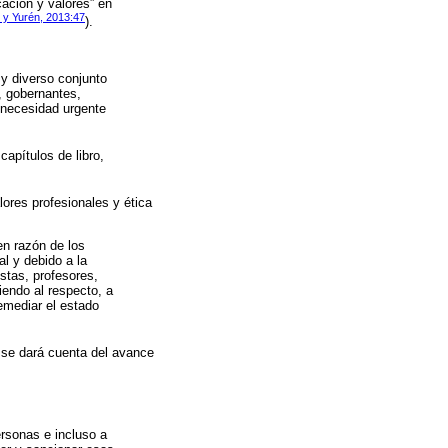
cación y valores” en
 y Yurén, 2013:47
).
 y diverso conjunto
, gobernantes,
a necesidad urgente
apítulos de libro,
lores profesionales y ética
en razón de los
al y debido a la
stas, profesores,
iendo al respecto, a
emediar el estado
 se dará cuenta del avance
ersonas e incluso a