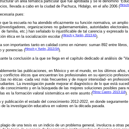
structurar un área temática particular que fue aprobada y se le denominó “Edu
Hirsch
ios, llevada a cabo en la ciudad de Pachuca, Hidalgo, en el año 2006 (
necesaria pues:
 de que la escuela no ha atendido eficazmente su función normativa, un amplio
 (investigadores, organizaciones no gubernamentales, autoridades electorales
 de familia, etc.) han señalado lo injustificable de tal carencia y expresado l
Hirsch y Yurén, 2013:42
ión ética en la socialización escolar (
).
a son importantes tanto en calidad como en número: suman 892 entre libros, c
Hirsch y Yurén, 2013:54
do y ponencias (
).
te la conclusión a la que se llega en el capítulo dedicado al análisis de “Va
lemente las publicaciones, en México y en el mundo, en los últimos años, 
 conflictos éticos que encuentran los profesionales en su ejercicio profesion
tas no éticas -cada vez más frecuentes y de mayor intensidad- en profesioni
tudiantes. La investigación puede mejorar el diagnóstico de lo que está suced
ón de conocimiento y en la búsqueda de las mejores soluciones posibles para r
Pérez Castro, 2013:118
las es la formación valoral sistemática en este asunto (
).
n y publicación el estado del conocimiento 2012-2022, en donde seguramente
co de la investigación educativa en valores en la década pasada.
 plagio de una tesis es un indicio de un problema general, involucra a otras p