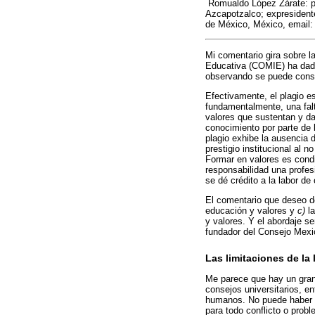
Romualdo López Zárate: p
Azcapotzalco; expresident
de México, México, email
Mi comentario gira sobre l
Educativa (COMIE) ha dado
observando se puede consi
Efectivamente, el plagio es
fundamentalmente, una falt
valores que sustentan y dan
conocimiento por parte de 
plagio exhibe la ausencia 
prestigio institucional al 
Formar en valores es condi
responsabilidad una profes
se dé crédito a la labor de
El comentario que deseo de
educación y valores y
c)
la
y valores. Y el abordaje s
fundador del Consejo Mexi
Las limitaciones de la
Me parece que hay un gran
consejos universitarios, en
humanos. No puede haber s
para todo conflicto o probl