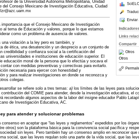
rofesor de la Universidad Autónoma Metropolitana, Unidad
SciELO
e del Consejo Mexicano de Investigación Educativa, Ciudad
: lzr@azc.uam.mx
Traduc
Enviar 
a importancia que el Consejo Mexicano de Investigación
Indicadore
 al tema de Educación y valores, porque lo que estamos
derar como un problema de ausencia de valores.
Links rela
 una violación a la ley pero es también, y
Compartir
a de ética, una desatención y un desprecio a un conjunto de
 credibilidad y confianza social a la certificación del
Otros
las universidades e instituciones de educación superior. El
Otros
de educación moral de la persona que lo efectúa y socava el
no contar con medidas preventivas y correctivas para evitarlo.
Permali
ción necesaria para ejercer con honestidad y
ión y para realizar investigaciones en donde se reconozca y
 otros colegas.
sarrollar se refiere solo a tres temas:
a)
los límites de las leyes para soluci
 contribución del COMIE para atender, desde la investigación educativa, el 
erá recordando algunos aspectos de la labor del insigne educador Pablo Latapí
cano de Investigación Educativa, AC.
 ley para atender y solucionar problemas
 consenso en aceptar que “las leyes y reglamentos” expedidos por los órgan
tre otros) son la plataforma básica para la convivencia social pacífica y res
ociedad sin leyes. Pero también hay un consenso amplio en reconocer que n
ema social, que las leyes regulan solo una parte de la vida social, que las le