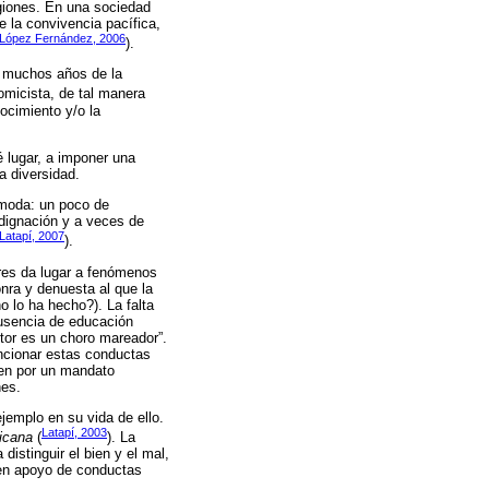
igiones. En una sociedad
e la convivencia pacífica,
López Fernández, 2006
).
e muchos años de la
nomicista, de tal manera
ocimiento y/o la
 lugar, a imponer una
a diversidad.
 moda: un poco de
indignación y a veces de
Latapí, 2007
).
ores da lugar a fenómenos
nra y denuesta al que la
o lo ha hecho?). La falta
ausencia de educación
ctor es un choro mareador”.
ncionar estas conductas
gen por un mandato
nes.
jemplo en su vida de ello.
Latapí, 2003
xicana
(
). La
istinguir el bien y el mal,
 en apoyo de conductas