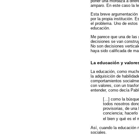
poner una mordaza a difere
amparo. En este caso la ley
Esta breve argumentación pr
por la propia institución. 
el problema. Uno de estos 
educación.
Me parece que una de las 
decisiones se van constru
No son decisiones vertical
haya sido calificada de ma
La educación y valore
La educación, como muchos 
la adquisición de habilidad
comportamientos socialment
con valores, con un trasfo
entender, como decía Pabl
[…] como la búsqued
todos nosotros dond
provisorias, de una
conciencia; hacerlo 
el bien y qué es el 
Así, cuando la educación m
sociales.