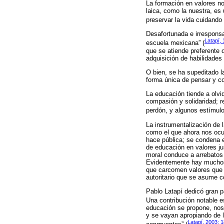
La formación en valores no
laica, como la nuestra, es 
preservar la vida cuidando 
Desafortunada e irrespons
Latapí,
escuela mexicana” (
que se atiende preferente 
adquisición de habilidade
O bien, se ha supeditado l
forma única de pensar y co
La educación tiende a olv
compasión y solidaridad; re
perdón, y algunos estímulo
La instrumentalización de 
como el que ahora nos ocup
hace pública; se condena el
de educación en valores ju
moral conduce a arrebatos 
Evidentemente hay muchos 
que carcomen valores que s
autoritario que se asume c
Pablo Latapí dedicó gran p
Una contribución notable e
educación se propone, nos 
y se vayan apropiando de l
Latapí, 2003: 