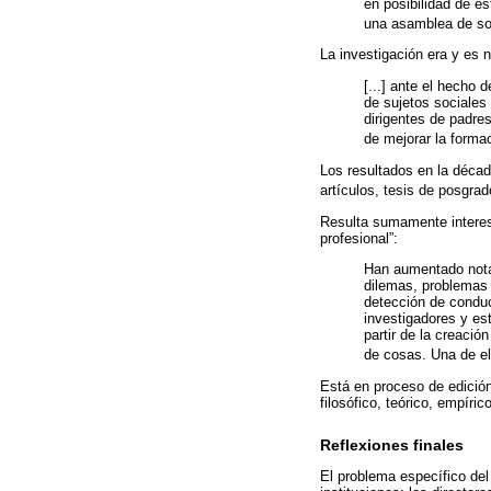
en posibilidad de e
una asamblea de soc
La investigación era y es 
[...] ante el hecho
de sujetos sociales
dirigentes de padres
de mejorar la formac
Los resultados en la décad
artículos, tesis de posgra
Resulta sumamente interesan
profesional”:
Han aumentado notab
dilemas, problemas y
detección de conduc
investigadores y es
partir de la creaci
de cosas. Una de el
Está en proceso de edició
filosófico, teórico, empíri
Reflexiones finales
El problema específico del