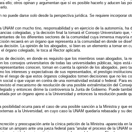
ara ello; otros opinan y argumentan que sí es posible hacerlo y aducen las po
erlo.
ón no puede darse
solo
desde la perspectiva jurídica. Se requiere incorporar o
.
la UNAM con mucho tino, responsabilidad y en ejercicio de la autonomía, ha d
ancias colegiadas, y la decisión final la tomará el Consejo Universitario que, 
entantes de los diferentes sectores de la comunidad cuya inmensa mayoría
cisión recaerá en un órgano que representa a la comunidad en donde se diseñ
na decisión. La opinión de los abogados, si bien es un elemento a tomar en c
el órgano colegiado, le toca al Rector aplicarla.
nos de decisión, en donde es requisito que los miembros sean abogados, la r
 los consejos universitarios de todas las universidades públicas, lejos est
 representantes conocen, toman en cuenta la opinión de los abogados, pero t
o los intereses y expectativas de sus representados, el prestigio institucion
iste el riesgo de que estos órganos colegiados tomen decisiones que no les 
n social o que vayan en contra de una normatividad estatal o federal. Para e
revisto el mecanismo de resolución de una posible extralimitación del Conse
legiado y entonces dirime la controversia la Junta de Gobierno. Puede tamb
etada por un órgano ajeno a la Universidad y entonces la resolución puede qu
a posibilidad ocurra para el caso de una posible sanción a la Ministra y que e
externas a la Universidad, en cuyo caso la UNAM quedaría rebasada y su dec
reción y preocupación ante la cínica petición de la Ministra -aparecida en la
licitar un amparo ante una jueza federal para “anular el proceso de la UNAM so