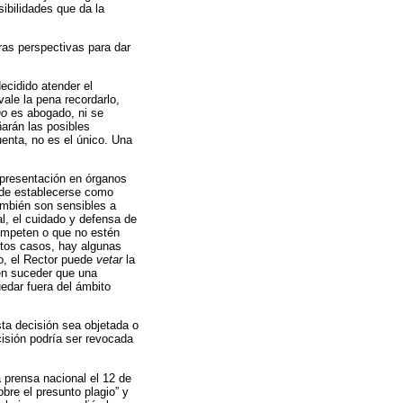
sibilidades que da la
tras perspectivas para dar
ecidido atender el
vale la pena recordarlo,
no
es abogado, ni se
arán las posibles
uenta, no es el único. Una
epresentación en órganos
á de establecerse como
ambién son sensibles a
al, el cuidado y defensa de
competen o que no estén
stos casos, hay algunas
jo, el Rector puede
vetar
la
ién suceder que una
edar fuera del ámbito
sta decisión sea objetada o
isión podría ser revocada
 prensa nacional el 12 de
bre el presunto plagio” y