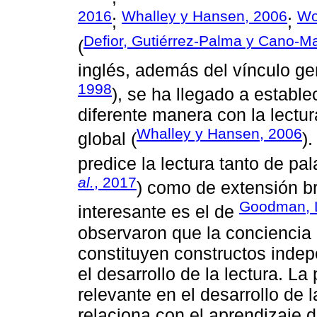
2016
Whalley y Hansen, 2006
Wo
;
;
Defior, Gutiérrez-Palma y Cano-Ma
(
inglés, además del vínculo ge
1998
), se ha llegado a establ
diferente manera con la lectur
Whalley y Hansen, 2006
global (
)
predice la lectura tanto de pal
al.
, 2017
) como de extensión b
Goodman, L
interesante es el de
observaron que la conciencia 
constituyen constructos indep
el desarrollo de la lectura. 
relevante en el desarrollo de 
relaciona con el aprendizaje d