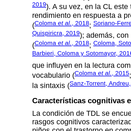
2019
). A su vez, en la CL este
rendimiento en respuesta a pre
Coloma
et al.
, 2018
Soriano-Ferre
(
;
Quispiricra, 2019
); además, con 
Coloma
et al.
, 2018
Coloma, Soto
(
;
Barbieri, Coloma y Sotomayor, 201
que influyen en la lectura com
Coloma
et al.
, 2015
vocabulario (
Sanz-Torrent, Andreu,
la sintaxis (
Características cognitivas 
La condición de TDL se encue
rasgos cognitivos caracteriza
niños con el trastorno en com