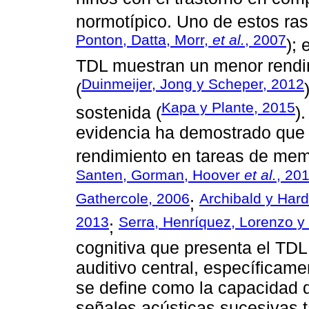
normotípico. Uno de estos rasg
Ponton, Datta, Morr,
et al.
, 2007
);
TDL muestran un menor rendim
Duinmeijer, Jong y Scheper, 2012
(
Kapa y Plante, 2015
sostenida (
)
evidencia ha demostrado que 
rendimiento en tareas de memo
Santen, Gorman, Hoover
et al.
, 20
Gathercole, 2006
Archibald y Hard
;
2013
Serra, Henríquez, Lorenzo 
;
cognitiva que presenta el TDL
auditivo central, específicame
se define como la capacidad d
señales acústicas sucesivas t