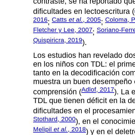
contraste, se ha reportado qu
dificultades en lectoescritura (
2016
Catts
et al.
, 2005
Coloma, P
;
;
Fletcher y Lee, 2007
Soriano-Ferr
;
Quispiricra, 2019
).
Los estudios han revelado dos 
en los niños con TDL: el prime
tanto en la decodificación co
muestra un buen desempeño en
Adlof, 2017
comprensión (
). La 
TDL que tienen déficit en la 
dificultades en el procesamien
Stothard, 2000
), en el conocimie
Melipil
et al.
, 2018
) y en el deletr