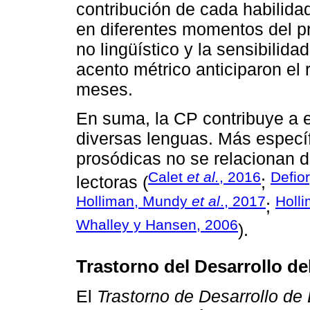
contribución de cada habilida
en diferentes momentos del pro
no lingüístico y la sensibilida
acento métrico anticiparon el 
meses.
En suma, la CP contribuye a e
diversas lenguas. Más específ
prosódicas no se relacionan 
Calet
et al.
, 2016
Defio
lectoras (
;
Holliman, Mundy
et al
., 2017
Holl
;
Whalley y Hansen, 2006
).
Trastorno del Desarrollo de
El
Trastorno de Desarrollo de