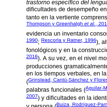
trastorno específico del lengu
dificultades de desempeño en l
tanto en la vertiente compren
Thompson y Greenhalgh
et al
., 20
evidencia un inventario conson
1990
Rescorla y Ratner, 1996
;
), 
fonológicos y en la construcci
2016
). A su vez, en el nivel m
producciones gramaticalmente
en los tiempos verbales, en 
Grinstead, Cantú-Sánchez y Flore
(
Aguilar‐M
palabras funcionales (
2007
) y dificultades en la iden
Buiza, Rodríguez-Par
y persona (