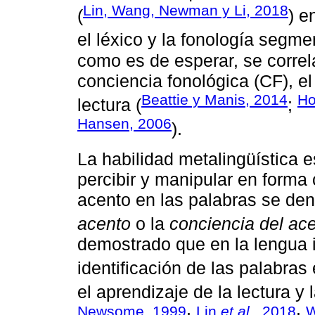
Lin, Wang, Newman y Li, 2018
(
) e
el léxico y la fonología segmen
como es de esperar, se correl
conciencia fonológica (CF), el
Beattie y Manis, 2014
Ho
lectura (
;
Hansen, 2006
).
La habilidad metalingüística 
percibir y manipular en forma 
acento en las palabras se d
acento
o la
conciencia del ac
demostrado que en la lengua i
identificación de las palabras 
el aprendizaje de la lectura y l
Newsome, 1999
Lin
et al.
, 2018
W