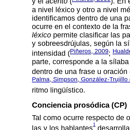
y el
acento
(
). En 
a nivel léxico y otro a nivel m
identificamos dentro de una p
ocurre en el contexto de la fr
léxico
permite clasificar las p
y sobreesdrújulas, según la s
Piñeros, 2009
Huald
intensidad (
;
parte, corresponde a la sílab
dentro de una frase u oración 
Palma, Simpson, González-Trujillo
ritmo lingüístico.
Conciencia prosódica (CP)
Tal como ocurre respecto de ot
1
las y los hablantes
desarrolla