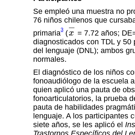
Se empleó una muestra no prob
76 niños chilenos que cursa
−
3
primaria
(
= 7.72 años; DE=
x
x
-
diagnosticados con TDL y 50 
del lenguaje (DNL); ambos gr
normales.
El diagnóstico de los niños co
fonoaudiólogo de la escuela a 
quien aplicó una pauta de ob
fonoarticulatorios, la prueba 
pauta de habilidades pragmáti
lenguaje. A los participantes 
siete años, se les aplicó el
In
Trastornos Específicos del L