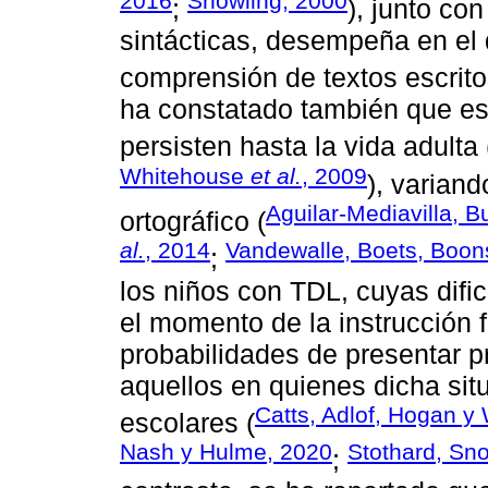
2016
Snowling, 2000
;
), junto co
sintácticas, desempeña en el d
comprensión de textos escrito
ha constatado también que e
persisten hasta la vida adulta 
Whitehouse
et al.
, 2009
), varian
Aguilar-Mediavilla, B
ortográfico (
al.
, 2014
Vandewalle, Boets, Boo
;
los niños con TDL, cuyas difi
el momento de la instrucción 
probabilidades de presentar p
aquellos en quienes dicha sit
Catts, Adlof, Hogan y
escolares (
Nash y Hulme, 2020
Stothard, Sn
;