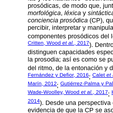
prosódicas, de modo que, jun
morfológica
,
léxica
y
sintáctic
conciencia prosódica
(CP), qu
percibir, interpretar y manipu
componentes prosódicos del l
Critten, Wood
et al.
, 2017
). Dentr
distinguen capacidades espec
la prosodia; así es como se 
del ritmo, de la entonación y d
Fernández y Defior, 2016
Calet
et 
;
Marín, 2012
Gutiérrez-Palma y P
;
Wade-Woolley, Wood
et al.
, 2017
;
2014
). Desde una perspectiva 
evidencia de que la CP se aso