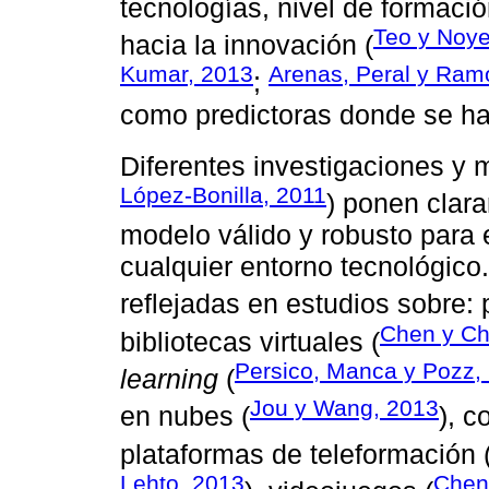
tecnologías, nivel de formació
Teo y Noye
hacia la innovación (
Kumar, 2013
Arenas, Peral y Ram
;
como predictoras donde se ha
Diferentes investigaciones y 
López-Bonilla, 2011
) ponen clar
modelo válido y robusto para e
cualquier entorno tecnológico
reflejadas en estudios sobre: p
Chen y Ch
bibliotecas virtuales (
Persico, Manca y Pozz,
learning
(
Jou y Wang, 2013
en nubes (
), c
plataformas de teleformación 
Lehto, 2013
Chen