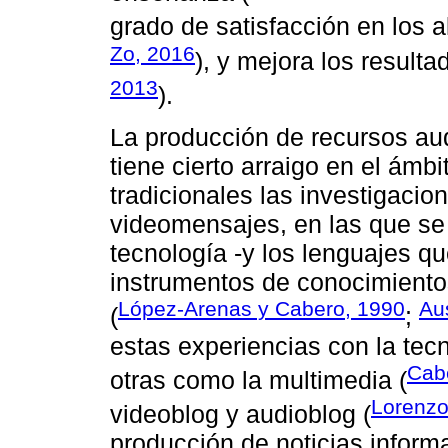
grado de satisfacción en los 
Zo, 2016
), y mejora los resulta
2013
).
La producción de recursos aud
tiene cierto arraigo en el ámbi
tradicionales las investigacio
videomensajes, en las que se 
tecnología -y los lenguajes q
instrumentos de conocimientos
López-Arenas y Cabero, 1990
Au
(
;
estas experiencias con la tec
Cab
otras como la multimedia (
Lorenzo,
videoblog y audioblog (
producción de noticias inform