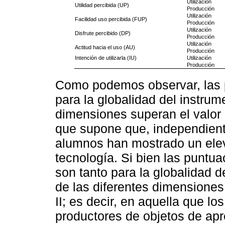
Utilización
Utilidad percibida (UP)
Producción
Utilización
Facilidad uso percibida (FUP)
Producción
Utilización
Disfrute percibido (DP)
Producción
Utilización
Actitud hacia el uso (AU)
Producción
Intención de utilizarla (IU)
Utilización
Producción
Como podemos observar, las 
para la globalidad del instru
dimensiones superan el valor c
que supone que, independiente
alumnos han mostrado un elev
tecnología. Si bien las puntu
son tanto para la globalidad 
de las diferentes dimensiones
II; es decir, en aquella que l
productores de objetos de ap