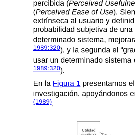
percibida (
Perceived Usefuln
(
Perceived Ease of Use
). Sie
extrínseca al usuario y defini
probabilidad subjetiva de una
determinado sistema, mejorará
1989:320
), y la segunda el “g
usar un determinado sistema e
1989:320
).
En la
Figura 1
presentamos el
investigación, apoyándonos e
(1989)
.