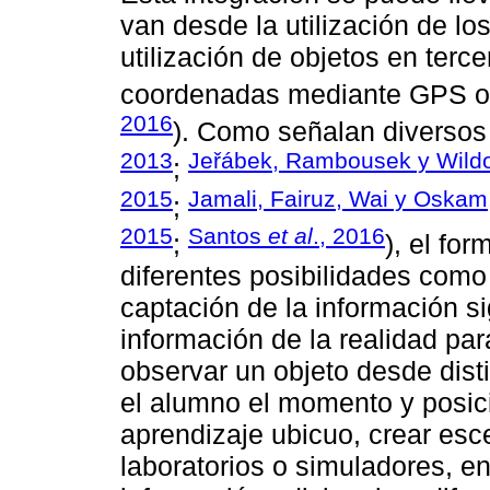
van desde la utilización de l
utilización de objetos en terc
coordenadas mediante GPS o 
2016
). Como señalan diversos 
2013
Jeřábek, Rambousek y Wild
;
2015
Jamali, Fairuz, Wai y Oskam
;
2015
Santos
et al
., 2016
;
), el fo
diferentes posibilidades como
captación de la información si
información de la realidad pa
observar un objeto desde dist
el alumno el momento y posici
aprendizaje ubicuo, crear esce
laboratorios o simuladores, e