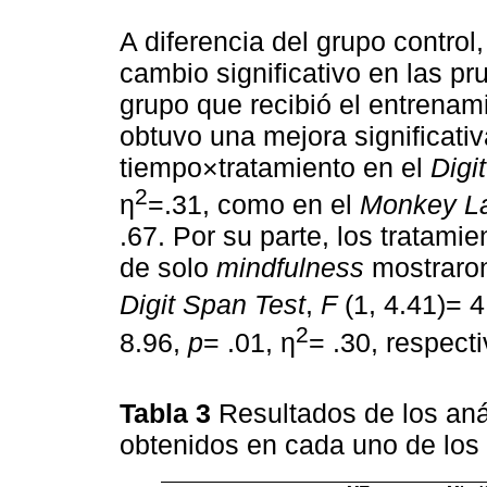
A diferencia del grupo control
cambio significativo en las p
grupo que recibió el entrenam
obtuvo una mejora significativ
tiempo×tratamiento en el
Digi
2
η
=.31, como en el
Monkey La
.67. Por su parte, los tratam
de solo
mindfulness
mostraron 
Digit Span Test
,
F
(1, 4.41)= 
2
8.96,
p
= .01, η
= .30, respect
Tabla 3
Resultados de los aná
obtenidos en cada uno de los