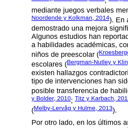
;
mediante juegos verbales mem
Noordende y Kolkman, 2014
). En
demostrado una mejora signif
Algunos estudios han reporta
a habilidades académicas, c
Kroesberg
niños de preescolar (
Bergman-Nutley y Kli
escolares (
existen hallazgos contradictor
tipo de intervenciones han si
posible transferencia de habil
y Bolder, 2010
Titz y Karbach, 20
;
Melby-Lervåg y Hulme, 2013
(
).
Por otro lado, en los últimos