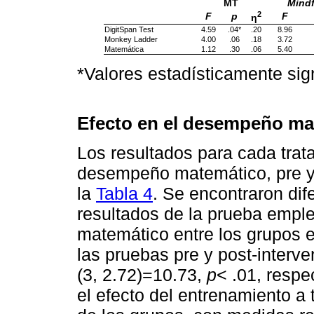
MT
Mind
2
F
p
F
η
DigitSpan Test
4.59
.04*
.20
8.96
Monkey Ladder
4.00
.06
.18
3.72
Matemática
1.12
.30
.06
5.40
*Valores estadísticamente sign
Efecto en el desempeño ma
Los resultados para cada trat
desempeño matemático, pre y 
la
Tabla 4
. Se encontraron dife
resultados de la prueba empl
matemático entre los grupos e
las pruebas pre y post-interv
(3, 2.72)=10.73,
p
< .01, respe
el efecto del entrenamiento a 