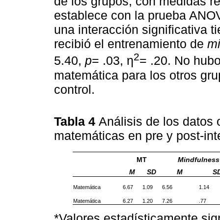
de los grupos, con medidas rep
establece con la prueba ANOV
una interacción significativa 
recibió el entrenamiento de
mi
2
5.40,
p
= .03, η
= .20. No hubo
matemática para los otros gru
control.
Tabla 4
Análisis de los datos
matemáticas en pre y post-int
MT
Mindfulness
M
SD
M
S
Matemática
6.67
1.09
6.56
1.14
Matemática
6.27
1.20
7.26
.77
*Valores estadísticamente sign