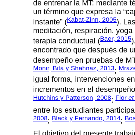
de entrenar la MT: mediante 
un término que expresa la “ca
Kabat-Zinn, 2005
instante” (
). La
meditación, respiración, yoga 
Baer, 2015
terapia conductual (
)
encontrado que después de u
desempeño en pruebas de MT 
Monir, Bita y Shahnaz, 2013
Mraze
;
igual forma, intervenciones e
incrementos en el desempeño
Hutchins y Patterson, 2008
Flor
et
;
entre los estudiantes participa
2008
Black y Fernando, 2014
Bos
;
;
El objetivo del presente traba