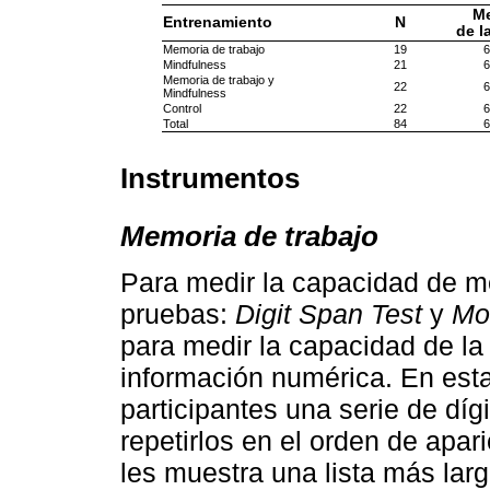
Me
Entrenamiento
N
de l
Memoria de trabajo
19
6
Mindfulness
21
6
Memoria de trabajo y
22
6
Mindfulness
Control
22
6
Total
84
6
Instrumentos
Memoria de trabajo
Para medir la capacidad de m
pruebas:
Digit Span Test
y
Mo
para medir la capacidad de l
información numérica. En esta
participantes una serie de díg
repetirlos en el orden de apar
les muestra una lista más lar