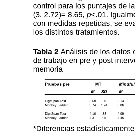
control para los puntajes de l
(3, 2.72)= 8.65,
p
<.01. Igualm
con medidas repetidas, se eva
los distintos tratamientos.
Tabla 2
Análisis de los datos
de trabajo en pre y post inter
memoria
Pruebas pre
MT
Mindfu
M
SD
M
DigitSpan Test
3.68
1.10
3.14
Monkey Ladder
3.74
1.24
3.86
DigitSpan Test
4.16
.83
4.09
Monkey Ladder
4.31
95
4.45
*Diferencias estadísticamente 