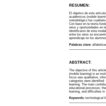
RESUMEN:
El objetivo de este artícul
académicos (
mobile learni
metodológico fue cualitativ
Con base en la teoría fund
retos y oportunidades en l
identificaron de esta modal
entre los retos se encuent
aprendizaje en los alumnos
Palabras clave:
alfabetiz
ABSTRACT:
The objective of this artic
(mobile learning) in an ins
focus was qualitative, info
categories were identified:
learning. The main contribut
educational processes; the
learning, and difficulties 
Keywords:
technological l