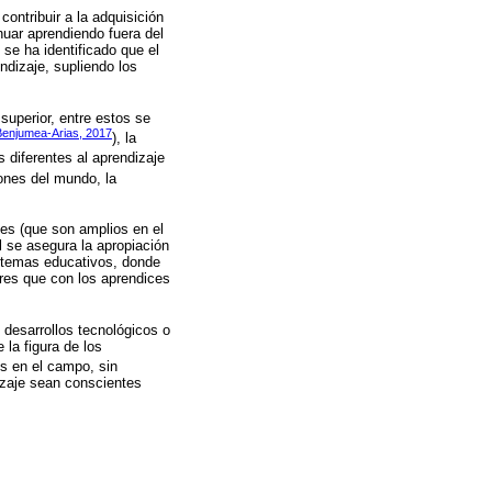
ntribuir a la adquisición
nuar aprendiendo fuera del
 se ha identificado que el
ndizaje, supliendo los
superior, entre estos se
Benjumea-Arias, 2017
), la
s diferentes al aprendizaje
nes del mundo, la
tes (que son amplios en el
l se asegura la apropiación
istemas educativos, donde
res que con los aprendices
 desarrollos tecnológicos o
la figura de los
s en el campo, sin
izaje sean conscientes