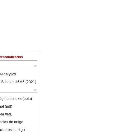
ersonalizados
 Analytics
 Scholar H5M5 (
2021
)
ágina do texto(beta)
ol (pdf)
 em XML
cias do artigo
itar este artigo