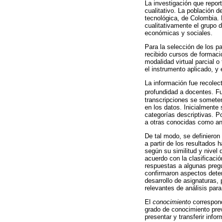
La investigación que report
cualitativo. La población d
tecnológica, de Colombia. E
cualitativamente el grupo d
económicas y sociales.
Para la selección de los pa
recibido cursos de formaci
modalidad virtual parcial 
el instrumento aplicado, y 
La información fue recolec
profundidad a docentes. Fu
transcripciones se someten 
en los datos. Inicialmente 
categorías descriptivas. P
a otras conocidas como ana
De tal modo, se definieron
a partir de los resultados 
según su similitud y nivel 
acuerdo con la clasificaci
respuestas a algunas pregu
confirmaron aspectos deter
desarrollo de asignaturas,
relevantes de análisis para
El
conocimiento
correspond
grado de conocimiento prev
presentar y transferir info