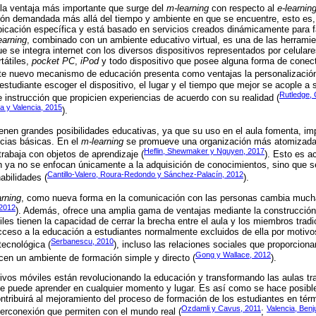
 la ventaja más importante que surge del
m-learning
con respecto al
e-learnin
ión demandada más allá del tiempo y ambiente en que se encuentre, esto es, 
icación específica y está basado en servicios creados dinámicamente para fa
earning
, combinado con un ambiente educativo virtual, es una de las herramien
ue se integra internet con los diversos dispositivos representados por celular
tátiles,
pocket PC
,
iPod
y todo dispositivo que posee alguna forma de conect
ste nuevo mecanismo de educación presenta como ventajas la personalización
l estudiante escoger el dispositivo, el lugar y el tiempo que mejor se acople a
Rutledge,
 instrucción que propicien experiencias de acuerdo con su realidad (
a y Valencia, 2015
).
ienen grandes posibilidades educativas, ya que su uso en el aula fomenta, im
ncias básicas. En el
m-learning
se promueve una organización más atomizada 
Heflin, Shewmaker y Nguyen, 2017
trabaja con objetos de aprendizaje (
). Esto es a
n ya no se enfocan únicamente a la adquisición de conocimientos, sino que s
Cantillo-Valero, Roura-Redondo y Sánchez-Palacín, 2012
abilidades (
).
rning
, como nueva forma en la comunicación con las personas cambia much
 2012
). Además, ofrece una amplia gama de ventajas mediante la construcción 
les tienen la capacidad de cerrar la brecha entre el aula y los miembros trad
ceso a la educación a estudiantes normalmente excluidos de ella por motivo
Serbanescu, 2010
tecnológica (
), incluso las relaciones sociales que proporciona
Gong y Wallace, 2012
ecen un ambiente de formación simple y directo (
).
tivos móviles están revolucionando la educación y transformando las aulas tra
 se puede aprender en cualquier momento y lugar. Es así como se hace posibl
ntribuirá al mejoramiento del proceso de formación de los estudiantes en tér
Ozdamli y Cavus, 2011
Valencia, Ben
nterconexión que permiten con el mundo real (
;