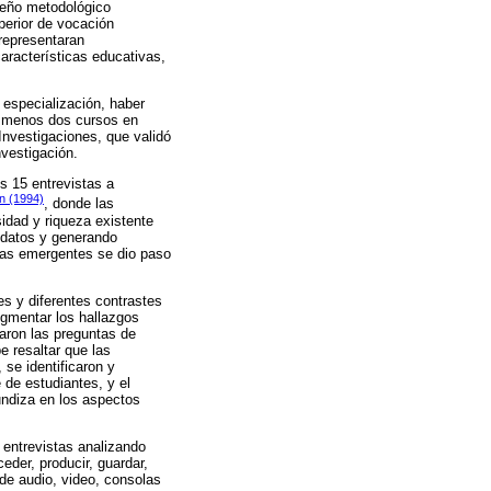
iseño metodológico
uperior de vocación
 representaran
características educativas,
o especialización, haber
al menos dos cursos en
Investigaciones, que validó
nvestigación.
s 15 entrevistas a
n (1994)
, donde las
sidad y riqueza existente
s datos y generando
rías emergentes se dio paso
es y diferentes contrastes
segmentar los hallazgos
paron las preguntas de
e resaltar que las
se identificaron y
 de estudiantes, y el
fundiza en los aspectos
 entrevistas analizando
eder, producir, guardar,
 de audio, video, consolas