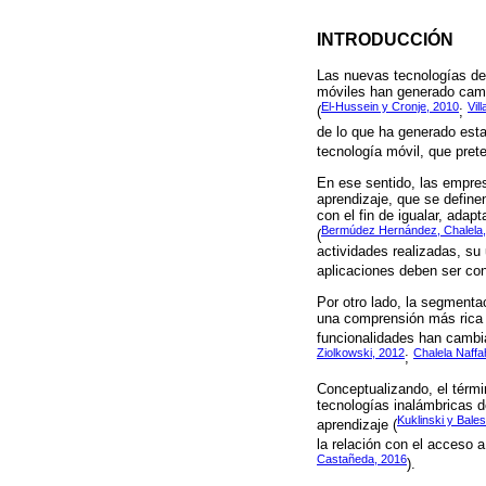
INTRODUCCIÓN
Las nuevas tecnologías de 
móviles han generado camb
El-Hussein y Cronje, 2010
Vil
(
;
de lo que ha generado esta
tecnología móvil, que prete
En ese sentido, las empres
aprendizaje, que se define
con el fin de igualar, ada
Bermúdez Hernández, Chalela, V
(
actividades realizadas, su 
aplicaciones deben ser con
Por otro lado, la segmentac
una comprensión más rica y
funcionalidades han cambi
Ziolkowski, 2012
Chalela Naffa
;
Conceptualizando, el térm
tecnologías inalámbricas d
Kuklinski y Bales
aprendizaje (
la relación con el acceso 
Castañeda, 2016
).