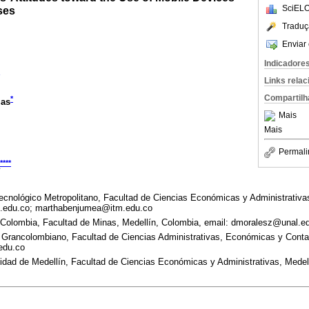
SciELO
ses
Traduç
Enviar 
Indicadore
Links rela
Compartilh
*
ias
Mais
Mais
Permali
****
Tecnológico Metropolitano, Facultad de Ciencias Económicas y Administrativa
m.edu.co; marthabenjumea@itm.edu.co
 Colombia, Facultad de Minas, Medellín, Colombia, email: dmoralesz@unal.e
o Grancolombiano, Facultad de Ciencias Administrativas, Económicas y Conta
edu.co
idad de Medellín, Facultad de Ciencias Económicas y Administrativas, Medell