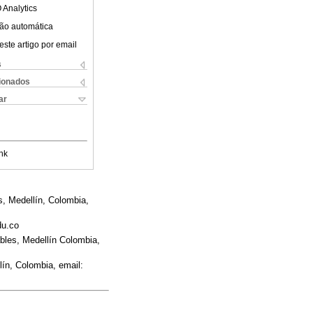
 Analytics
ão automática
este artigo por email
s
cionados
ar
nk
s, Medellín, Colombia,
du.co
bles, Medellín Colombia,
ín, Colombia, email: