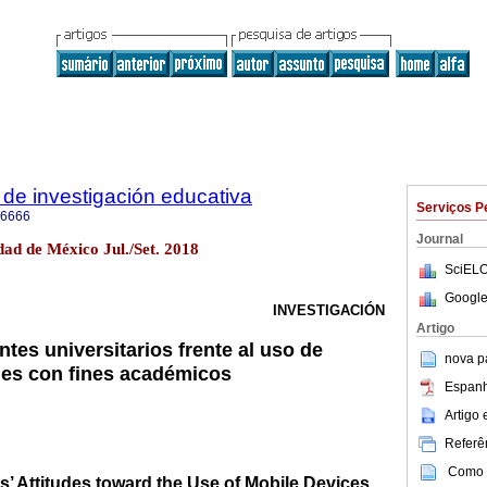
de investigación educativa
Serviços P
-6666
Journal
ad de México Jul./Set. 2018
SciELO
Google
INVESTIGACIÓN
Artigo
tes universitarios frente al uso de
nova p
les con fines académicos
Espanh
Artigo
Referên
Como c
s’ Attitudes toward the Use of Mobile Devices