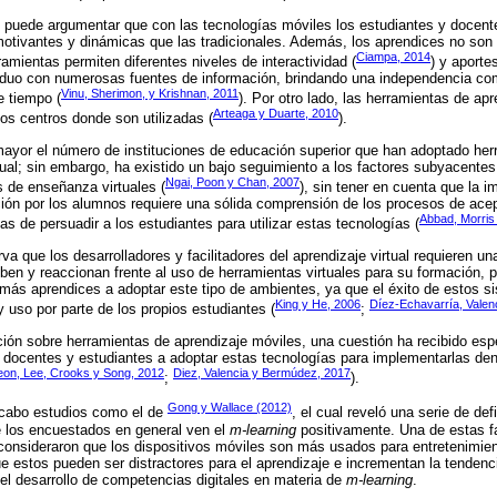
 puede argumentar que con las tecnologías móviles los estudiantes y docente
otivantes y dinámicas que las tradicionales. Además, los aprendices no son
Ciampa, 2014
amientas permiten diferentes niveles de interactividad (
) y aporte
ividuo con numerosas fuentes de información, brindando una independencia co
Vinu, Sherimon, y Krishnan, 2011
e tiempo (
). Por otro lado, las herramientas de apr
Arteaga y Duarte, 2010
los centros donde son utilizadas (
).
ayor el número de instituciones de educación superior que han adoptado her
rtual; sin embargo, ha existido un bajo seguimiento a los factores subyacente
Ngai, Poon y Chan, 2007
 de enseñanza virtuales (
), sin tener en cuenta que la 
ión por los alumnos requiere una sólida comprensión de los procesos de acep
Abbad, Morris
s de persuadir a los estudiantes para utilizar estas tecnologías (
 que los desarrolladores y facilitadores del aprendizaje virtual requieren un
ben y reaccionan frente al uso de herramientas virtuales para su formación, po
más aprendices a adoptar este tipo de ambientes, ya que el éxito de estos 
King y He, 2006
Díez-Echavarría, Valen
 uso por parte de los propios estudiantes (
;
ción sobre herramientas de aprendizaje móviles, una cuestión ha recibido espe
s docentes y estudiantes a adoptar estas tecnologías para implementarlas de
on, Lee, Crooks y Song, 2012
Diez, Valencia y Bermúdez, 2017
;
).
Gong y Wallace (2012)
a cabo estudios como el de
, el cual reveló una serie de def
 los encuestados en general ven el
m-learning
positivamente. Una de estas f
 consideraron que los dispositivos móviles son más usados para entretenimie
 estos pueden ser distractores para el aprendizaje e incrementan la tendenci
el desarrollo de competencias digitales en materia de
m-learning
.