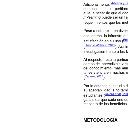
Arteaga y D
Adicionalmente,
de conocimientos, perfilán
aula, a pesar de que el doc
m-learning
puede ser un fac
requerimientos que los mét
Pese a esto, existen diver
encuentran: la infraestruct
Eng
satisfacción en su uso (
Gong y Wallace, 2012
(
). Asim
investigación frente a los
Al respecto, resulta parti
campo del aprendizaje virt
del conocimiento; más aun
la resistencia en muchas 
Cabero, 2014
(
).
Por lo anterior, el estudio 
su aceptabilidad, sino tam
Rivera
et al
., 20
estudiantes (
garantizar que cada uno d
respecto de los beneficios 
METODOLOGÍA