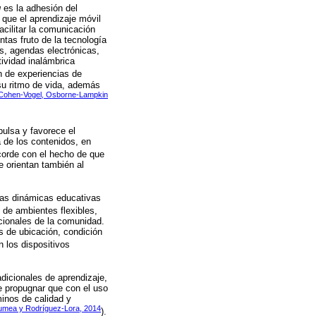
g
es la adhesión del
que el aprendizaje móvil
cilitar la comunicación
tas fruto de la tecnología
es, agendas electrónicas,
ividad inalámbrica
 de experiencias de
 su ritmo de vida, además
 Cohen-Vogel, Osborne-Lampkin
pulsa y favorece el
de los contenidos, en
corde con el hecho de que
e orientan también al
as dinámicas educativas
de ambientes flexibles,
icionales de la comunidad.
s de ubicación, condición
n los dispositivos
dicionales de aprendizaje,
e propugnar que con el uso
minos de calidad y
jumea y Rodríguez-Lora, 2014
).