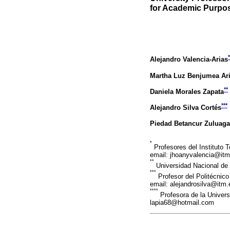
for Academic Purpo
*
Alejandro Valencia-Arias
Martha Luz Benjumea Ar
**
Daniela Morales Zapata
***
Alejandro Silva Cortés
Piedad Betancur Zuluaga
*
Profesores del Instituto 
email: jhoanyvalencia@it
**
Universidad Nacional de
***
Profesor del Politécnic
email: alejandrosilva@itm.
****
Profesora de la Univers
lapia68@hotmail.com