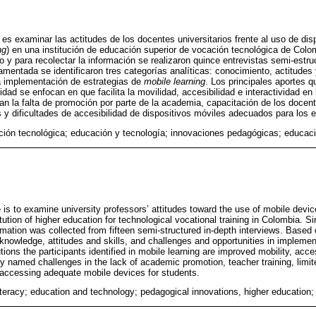
o es examinar las actitudes de los docentes universitarios frente al uso de di
ng
) en una institución de educación superior de vocación tecnológica de Colo
o y para recolectar la información se realizaron quince entrevistas semi-estr
amentada se identificaron tres categorías analíticas: conocimiento, actitudes
a implementación de estrategias de
mobile learning
. Los principales aportes q
idad se enfocan en que facilita la movilidad, accesibilidad e interactividad e
ran la falta de promoción por parte de la academia, capacitación de los doce
 y dificultades de accesibilidad de dispositivos móviles adecuados para los e
ación tecnológica; educación y tecnología; innovaciones pedagógicas; educaci
le is to examine university professors’ attitudes toward the use of mobile dev
titution of higher education for technological vocational training in Colombia. 
rmation was collected from fifteen semi-structured in-depth interviews. Based o
 knowledge, attitudes and skills, and challenges and opportunities in implemen
ions the participants identified in mobile learning are improved mobility, access
y named challenges in the lack of academic promotion, teacher training, limi
in accessing adequate mobile devices for students.
iteracy; education and technology; pedagogical innovations, higher education;