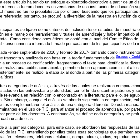
a este artículo ha tenido un enfoque exploratorio-descriptivo a partir de un d
e referencia fueron docentes universitarios de una institución de educación s
l muestreo fue no probabilístico por criterio, buscando que los participantes
e referencia; por tanto, se procuró la diversidad de la muestra en función de 
rticipantes se fijaron como criterios de inclusión tener estudios de maestría 
ón en el manejo de herramientas virtuales de aprendizaje y haber impartido 
o total. Como consideraciones éticas se contó con el aval del Comité Ético de 
el consentimiento informado firmado por cada uno de los participantes de la i
tada -entre septiembre de 2016 y febrero de 2017- tomando como instrumento
Strauss y Corbi
e transcrita y analizada con base en la teoría fundamentada de
a un proceso de codificación, fragmentando el texto para identificar la diver
se realiza una codificación abierta, permitiendo una aproximación inicial a lo
osteriormente, se realizó la etapa axial donde a partir de las primeras catego
líticas.
 tres categorías de análisis, a través de las cuales se realizaron comparacion
hallados en las entrevistas a profundidad, con el fin de encontrar patrones y 
de relevancia en relación con lo encontrado en la literatura; para ello, se agru
ón. Sin embargo, aunque el análisis se abordó siguiendo la categorización, cab
ntas complementaron el análisis de una categoría diferente. De esta manera, 
minantes en el uso de TIC, para afianzar el proceso de aprendizaje, por parte
 por parte de los docentes. A continuación, se define cada categoría y se pro
 cada una de ellas.
e a la primera categoría, para este caso, se abordaron las respuestas de las
io de las TIC, entendiendo por ellas todas esas tecnologías que permiten acc
rmación: televisores, teléfonos celulares, computadores, radios, reproductores