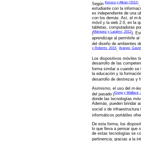
Korucu y Alkan (2011)
Según
,
estudiante con la informac
es independiente de una ub
con los demás. Así, el
m-l
móvil y la web 2.0, en la q
tabletas, computadoras por
Márquez y Lautero, 2012
(
). E
aprendizaje al permitirle a
del diseño de ambientes de
y Roberts, 2015
Arango, Gaviri
;
Los dispositivos móviles t
desarrollo de las compete
forma similar a cuando se 
la educación y la formació
desarrollo de destrezas y h
Asimismo, el uso del
m-lea
Gong y Wallace,
del pasado (
donde las tecnologías móvi
Además, pueden brindar ac
social o de infraestructura 
informáticos portátiles ofr
De esta forma, los disposi
lo que lleva a pensar que
de estas tecnologías se co
pertinencia; gracias a la i