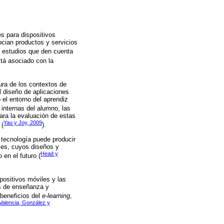
s para dispositivos
cian productos y servicios
de estudios que den cuenta
tá asociado con la
ura de los contextos de
l diseño de aplicaciones
 el entorno del aprendiz
 internas del alumno, las
Para la evaluación de estas
Yau y Joy, 2009
 (
).
a tecnología puede producir
les, cuyos diseños y
Head y
en el futuro (
positivos móviles y las
os de enseñanza y
 beneficios del
e-learning
,
Valencia, González y