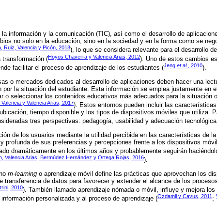
la información y la comunicación (TIC), así como el desarrollo de aplicacione
ios no solo en la educación, sino en la sociedad y en la forma como se nego
la, Ruiz, Valencia y Picón, 2018
), lo que se considera relevante para el desarrollo 
Hoyos Chaverra y Valencia Arias, 2012
 transformación (
). Uno de estos cambios es
Jeng
et al
., 2010
nde facilitar el proceso de aprendizaje de los estudiantes (
).
as o mercados dedicados al desarrollo de aplicaciones deben hacer una lect
n por la situación del estudiante. Esta información se emplea justamente en e
ptar o seleccionar los contenidos educativos más adecuados para la situación o
alencia y Valencia Arias, 2017
). Estos entornos pueden incluir las características
ubicación, tiempo disponible y los tipos de dispositivos móviles que utiliza. 
sideradas tres perspectivas: pedagogía, usabilidad y adecuación tecnológica
ión de los usuarios mediante la utilidad percibida en las características de l
 profunda de sus preferencias y percepciones frente a los dispositivos móvi
ado dramáticamente en los últimos años y probablemente seguirán haciéndolo 
h, Valencia Arias, Bermúdez Hernández y Ortega Rojas, 2016
).
ino
m-learning
o aprendizaje móvil define las prácticas que aprovechan los dis
e transferencia de datos para favorecer y extender el alcance de los proces
trini, 2010
). También llamado aprendizaje nómada o móvil, influye y mejora los
Ozdamli y Cavus, 2011
a información personalizada y al proceso de aprendizaje (
;