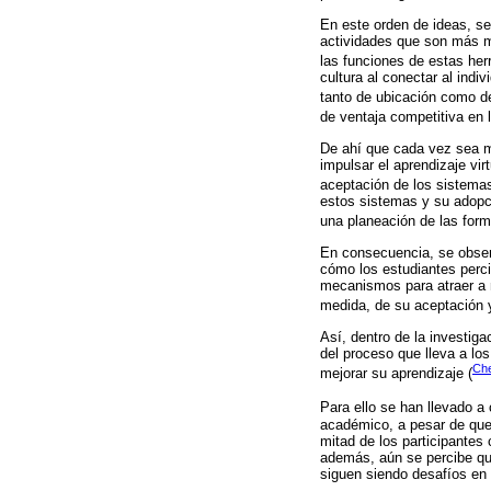
En este orden de ideas, se
actividades que son más m
las funciones de estas herr
cultura al conectar al ind
tanto de ubicación como d
de ventaja competitiva en 
De ahí que cada vez sea m
impulsar el aprendizaje vi
aceptación de los sistemas
estos sistemas y su adopc
una planeación de las forma
En consecuencia, se observa
cómo los estudiantes perci
mecanismos para atraer a 
medida, de su aceptación y
Así, dentro de la investiga
del proceso que lleva a lo
Che
mejorar su aprendizaje (
Para ello se han llevado 
académico, a pesar de que
mitad de los participantes
además, aún se percibe que
siguen siendo desafíos en 