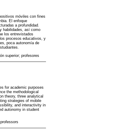
spositivos móviles con fines
mbia. El enfoque
ucturadas a profundidad.
 y habilidades, así como
ue los entrevistados
n los procesos educativos, y
ntes, poca autonomía de
studiantes.
ón superior; profesores
ices for academic purposes
Since the methodological
n theory, three analytical
ting strategies of mobile
ibility, and interactivity in
ted autonomy in student
 professors