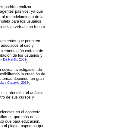
s podrían realizar
 agentes pasivos, ya que
s al remodelamiento de la
mpleta para los usuarios
endizaje virtual son fuente
ramientas que permiten
s asociados al uso y
implementación exitosa de
tación de los usuarios y
 y De Nahlik, 2009
).
a sólida investigación de
sibilitando la creación de
sistemas depende, en gran
cia y Cadavid, 2018
).
cial atención: el análisis
ntro de sus cursos y
iciencias en el contexto
allas es que más de la
nto que para educación,
a al plagio, aspectos que