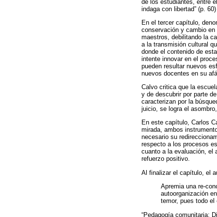
de los estudiantes, entre e
indaga con libertad” (p. 60)
En el tercer capítulo, deno
conservación y cambio en l
maestros, debilitando la c
a la transmisión cultural 
donde el contenido de esta
intente innovar en el proc
pueden resultar nuevos esf
nuevos docentes en su af
Calvo critica que la escu
y de descubrir por parte 
caracterizan por la búsque
juicio, se logra el asombro
En este capítulo, Carlos C
mirada, ambos instrumentos
necesario su redireccionam
respecto a los procesos e
cuanto a la evaluación, el
refuerzo positivo.
Al finalizar el capítulo, e
Apremia una re-conc
autoorganización en 
temor, pues todo el
“Pedagogía comunitaria: Di