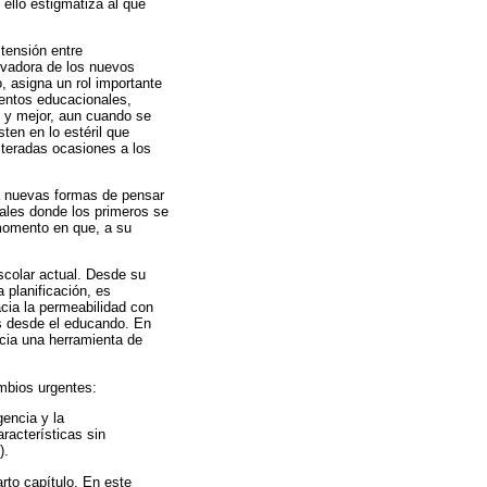
 ello estigmatiza al que
 tensión entre
novadora de los nuevos
, asigna un rol importante
ientos educacionales,
s y mejor, aun cuando se
ten en lo estéril que
iteradas ocasiones a los
a nuevas formas de pensar
ales donde los primeros se
 momento en que, a su
scolar actual. Desde su
 planificación, es
acia la permeabilidad con
s desde el educando. En
acia una herramienta de
ambios urgentes:
gencia y la
aracterísticas sin
).
rto capítulo. En este