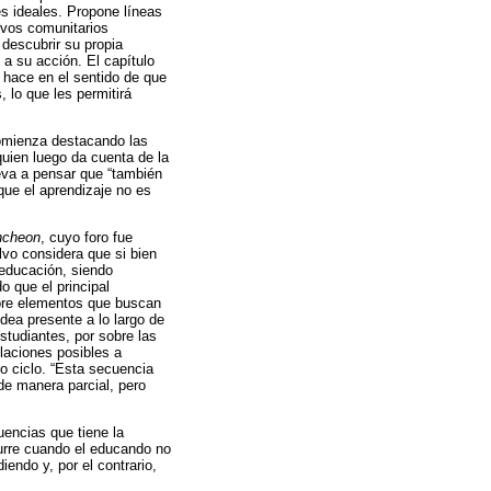
es ideales. Propone líneas
ivos comunitarios
 descubrir su propia
 a su acción. El capítulo
 hace en el sentido de que
 lo que les permitirá
comienza destacando las
quien luego da cuenta de la
leva a pensar que “también
ue el aprendizaje no es
ncheon
, cuyo foro fue
lvo considera que si bien
 educación, siendo
o que el principal
obre elementos que buscan
idea presente a lo largo de
studiantes, por sobre las
laciones posibles a
o ciclo. “Esta secuencia
 de manera parcial, pero
uencias que tiene la
curre cuando el educando no
iendo y, por el contrario,