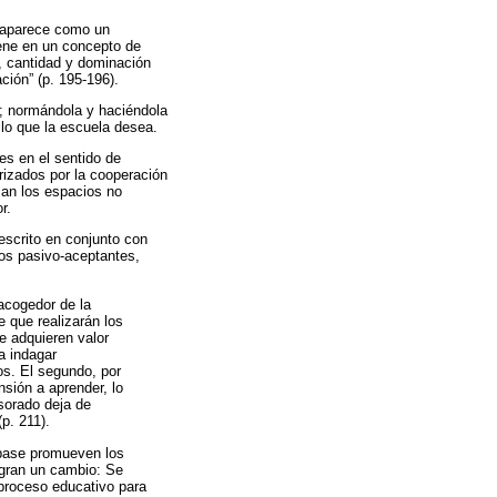
ue aparece como un
iene en un concepto de
, cantidad y dominación
ción” (p. 195-196).
z; normándola y haciéndola
 lo que la escuela desea.
es en el sentido de
rizados por la cooperación
can los espacios no
r.
 escrito en conjunto con
los pasivo-aceptantes,
 acogedor de la
e que realizarán los
e adquieren valor
a indagar
os. El segundo, por
nsión a aprender, lo
esorado deja de
p. 211).
a base promueven los
ogran un cambio: Se
 proceso educativo para