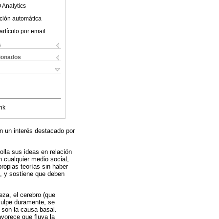
 Analytics
ción automática
artículo por email
s
cionados
nk
on un interés destacado por
olla sus ideas en relación
n cualquier medio social,
propias teorías sin haber
l, y sostiene que deben
za, el cerebro (que
 culpe duramente, se
, son la causa basal.
vorece que fluya la