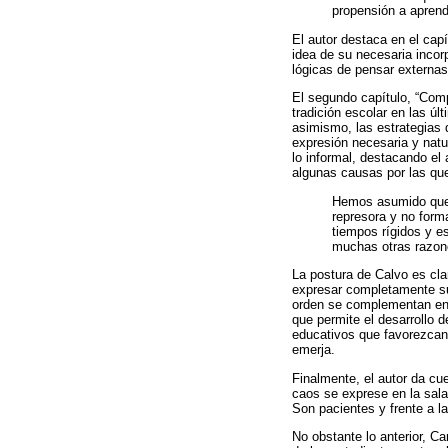
propensión a aprend
El autor destaca en el cap
idea de su necesaria incor
lógicas de pensar externas
El segundo capítulo, “Comp
tradición escolar en las ú
asimismo, las estrategias 
expresión necesaria y natur
lo informal, destacando el
algunas causas por las que 
Hemos asumido que l
represora y no forma
tiempos rígidos y es
muchas otras razone
La postura de Calvo es cl
expresar completamente su 
orden se complementan en u
que permite el desarrollo 
educativos que favorezcan 
emerja.
Finalmente, el autor da cu
caos se exprese en la sala
Son pacientes y frente a la
No obstante lo anterior, Ca