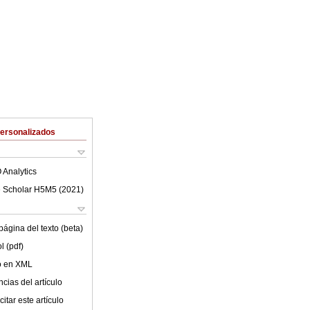
Personalizados
 Analytics
 Scholar H5M5 (
2021
)
ágina del texto (beta)
l (pdf)
lo en XML
cias del artículo
itar este artículo