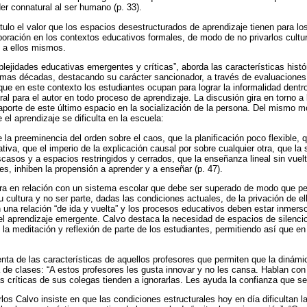
er connatural al ser humano (p. 33).
ítulo el valor que los espacios desestructurados de aprendizaje tienen para lo
poración en los contextos educativos formales, de modo de no privarlos cult
 a ellos mismos.
lejidades educativas emergentes y críticas”, aborda las características histó
ltimas décadas, destacando su carácter sancionador, a través de evaluaciones 
que en este contexto los estudiantes ocupan para lograr la informalidad dentro
al para el autor en todo proceso de aprendizaje. La discusión gira en torno a l
 aporte de este último espacio en la socialización de la persona. Del mismo 
el aprendizaje se dificulta en la escuela:
a preeminencia del orden sobre el caos, que la planificación poco flexible, q
tiva, que el imperio de la explicación causal por sobre cualquier otra, que la
casos y a espacios restringidos y cerrados, que la enseñanza lineal sin vuelt
s, inhiben la propensión a aprender y a enseñar (p. 47).
ara en relación con un sistema escolar que debe ser superado de modo que p
cultura y no ser parte, dadas las condiciones actuales, de la privación de ell
na relación “de ida y vuelta” y los procesos educativos deben estar inmersos
del aprendizaje emergente. Calvo destaca la necesidad de espacios de silenci
la meditación y reflexión de parte de los estudiantes, permitiendo así que e
enta de las características de aquellos profesores que permiten que la dinámi
 de clases: “A estos profesores les gusta innovar y no les cansa. Hablan con
s críticas de sus colegas tienden a ignorarlas. Les ayuda la confianza que se 
rlos Calvo insiste en que las condiciones estructurales hoy en día dificultan la