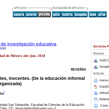
de investigación educativa
Servicios 
6666
Revista
ad de México abr./jun. 2018
SciELO
Google
RESEÑAS
Articulo
tes, inocentes. (De la educación informal
nueva p
organizada)
Españo
*
Artícu
dra
Referen
rsidad San Sebastián, Facultad de Ciencias de la Educación.
Como c
 Chile. CE: abianchettis@docente.uss.cl