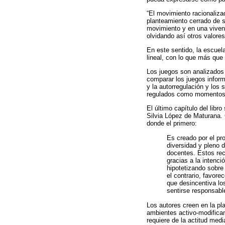
“El movimiento racionaliza
planteamiento cerrado de s
movimiento y en una viven
olvidando así otros valore
En este sentido, la escuel
lineal, con lo que más que
Los juegos son analizados 
comparar los juegos inform
y la autorregulación y los
regulados como momentos d
El último capítulo del libr
Silvia López de Maturana. 
donde el primero:
Es creado por el pr
diversidad y pleno d
docentes. Estos rec
gracias a la intenc
hipotetizando sobre
el contrario, favore
que desincentiva lo
sentirse responsabl
Los autores creen en la pla
ambientes activo-modifican
requiere de la actitud med