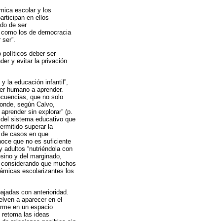
mica escolar y los
rticipan en ellos
ndo de ser
es como los de democracia
 ser”.
 políticos deber ser
r y evitar la privación
 la educación infantil”,
 ser humano a aprender.
ecuencias, que no solo
donde, según Calvo,
aprender sin explorar” (p.
l del sistema educativo que
rmitido superar la
a de casos en que
noce que no es suficiente
y adultos “nutriéndola con
esino y del marginado,
or considerando que muchos
námicas escolarizantes los
bajadas con anterioridad.
elven a aparecer en el
forme en un espacio
 retoma las ideas