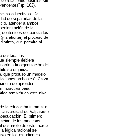
 de relaciones posibles sin
rendentes” (p. 162).
rocesos educativos. Da
idad de separarlas de la
uicio, atender a ambos
scolarización de la
al, contenidos secuenciados
(y a abortar) el proceso de
distinto, que permita al
te destaca las
que siempre debiera
uanto a la organización del
tulo se organiza
le, que propuso un modelo
elaciones probables”. Calvo
 manera de aprender
 en nosotros para
tico también en este nivel
de la educación informal a
a Universidad de Valparaíso
noeducación. El primero
zación de los procesos
el desarrollo de este marco
la lógica racional se
ivo en los estudiantes