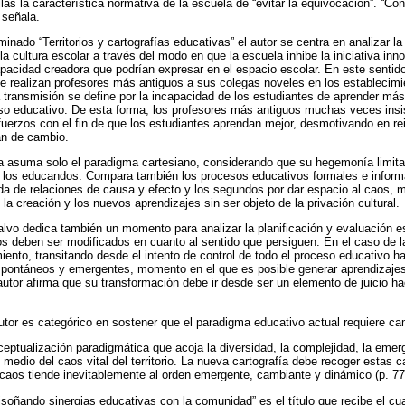
llas la característica normativa de la escuela de “evitar la equivocación”. “Con
 señala.
minado “Territorios y cartografías educativas” el autor se centra en analizar la
a cultura escolar a través del modo en que la escuela inhibe la iniciativa in
apacidad creadora que podrían expresar en el espacio escolar. En este sentido
que realizan profesores más antiguos a sus colegas noveles en los establecim
 transmisión se define por la incapacidad de los estudiantes de aprender má
eso educativo. De esta forma, los profesores más antiguos muchas veces insis
uerzos con el fin de que los estudiantes aprendan mejor, desmotivando en re
án de cambio.
ela asuma solo el paradigma cartesiano, considerando que su hegemonía limit
de los educandos. Compara también los procesos educativos formales e inform
da de relaciones de causa y efecto y los segundos por dar espacio al caos,
, la creación y los nuevos aprendizajes sin ser objeto de la privación cultural.
alvo dedica también un momento para analizar la planificación y evaluación e
 deben ser modificados en cuanto al sentido que persiguen. En el caso de la
iento, transitando desde el intento de control de todo el proceso educativo h
spontáneos y emergentes, momento en el que es posible generar aprendizaje
 autor afirma que su transformación debe ir desde ser un elemento de juicio h
l autor es categórico en sostener que el paradigma educativo actual requiere c
eptualización paradigmática que acoja la diversidad, la complejidad, la emer
medio del caos vital del territorio. La nueva cartografía debe recoger estas c
 caos tiende inevitablemente al orden emergente, cambiante y dinámico (p. 77
soñando sinergias educativas con la comunidad” es el título que recibe el cua