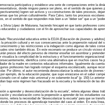
democracia participativa y establece una serie de comparaciones entre la diná
esentativos, donde ninguno parece ser pleno, en el sentido de que quienes pa
pectivamente) logren ser activos y co-constructores de tales procesos, deja
temas que los privan culturalmente. Para Calvo, tanto los procesos escolar
os, en el sentido de que responden más bien a un “deber ser” que a un “poder
do a Silvia López de Maturana, haciendo hincapié en que tanto profesores como
 educandos y ciudadanos con el fin de aprovechar sus capacidades de aprende
ulado “Recursividad educativa entre la EDJA (Educación de jóvenes y adultos) y
n la privación cultural y en sus consecuencias ante la propensión natural del
conocimiento y las restricciones a la indagación como algunas de tales cons
ctuales sino también éticas. En este escenario se produce un círculo vicioso 
irán presos del efecto perverso de intentar enseñar sin asombrar y pretender 
or visualiza la complicidad de la estructura y el funcionamiento organizaciona
onsecuentemente, identifica como una alternativa que en muchos casos ha pe
mediador de la madre en contextos educativos informales. Igualmente da cuent
algunos profesores han logrado romper el esquema escolarizado, aunque reco
olar. Por último, el autor recomienda desescolarizar la educación de jóvenes 
 por ejemplo, de la educación popular, que supo enraizarse en el saber camp
acionarlo con el
saber más universal y no solamente local
” (p. 150) Lo anteri
dian bajo este régimen han fracasado en la escuela y la reiteración de las di
.
sión a aprender y desescolarización de la escuela”, reitera algunas ideas tra
ucación y escolarización como la propensión a aprender de los estudiantes vu
mismo, reitera la necesidad de “desescolarizar la escuela” para que se trans
onde los procesos de aprendizaje transiten del caos al orden. En esta línea,