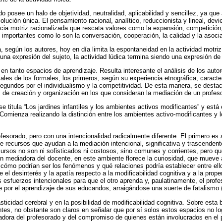
do posee un halo de objetividad, neutralidad, aplicabilidad y sencillez, ya q
olución única. El pensamiento racional, analítico, reduccionista y lineal, dev
cia motriz racionalizada que rescata valores como la expansión, competición
s importantes como lo son la conversación, cooperación, la calidad y la asocia
a, según los autores, hoy en día limita la espontaneidad en la actividad motri
 una expresión del sujeto, la actividad lúdica termina siendo una expresión de
en tanto espacios de aprendizaje. Resulta interesante el análisis de los autor
ales de los formales, los primeros, según su experiencia etnográfica, caracte
 segundos por el individualismo y la competitividad. De esta manera, se desta
e creación y organización en los que consideran la mediación de un profeso
o se titula “Los jardines infantiles y los ambientes activos modificantes” y está
Comienza realizando la distinción entre los ambientes activo-modificantes y 
ofesorado, pero con una intencionalidad radicalmente diferente. El primero es
e recursos que ayudan a la mediación intencional, significativa y trascendent
ursos no son ni sofisticados ni costosos, sino comunes y corrientes, pero qu
ión mediadora del docente, en este ambiente florece la curiosidad, que mueve 
 cómo podrían ser los fenómenos y qué relaciones podría establecer entre ell
ce el desinterés y la apatía respecto a la modificabilidad cognitiva y a la prope
s esfuerzos intencionales para que el otro aprenda y, paulatinamente, el prof
e por el aprendizaje de sus educandos, arraigándose una suerte de fatalismo (
sticidad cerebral y en la posibilidad de modificabilidad cognitiva. Sobre est
tes, no obstante son claros en señalar que por sí solos estos espacios no l
iadora del profesorado y del compromiso de quienes están involucrados en el