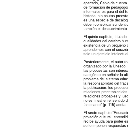
apartado, Calvo da cuenta d
de formación de pedagogos
informales es para él del 
historia, sin pautas prees
es una especie de decálogo
deben consolidar su identi
también el descubrimiento
El quinto capítulo, titula
cualidades del cerebro hum
existencia de un pequeño c
aprendemos con el corazón
solo un ejercicio intelectual
Posteriormente, el autor re
organizado por la Unesco, 
las propuestas son interes
categórico en señalar la al
problema del sistema educa
la responsabilidad del frac
la publicación: los proces
relaciones preestablecidas
relaciones probables y lue
no es lineal en el sentido 
fascinante” (p. 115) acota.
El sexto capítulo “Educaci
privación cultural, entend
recibe ayuda para poder est
se le imponen respuestas q