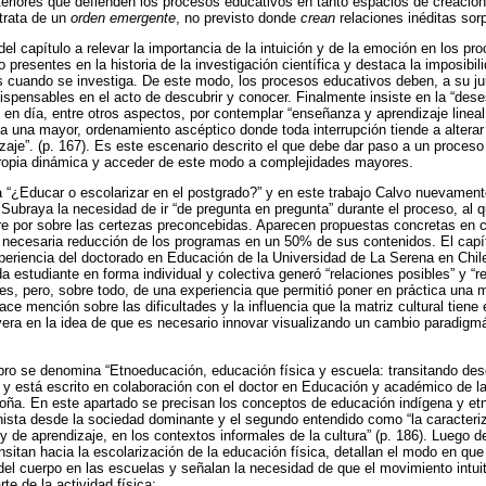
teriores que defienden los procesos educativos en tanto espacios de creación
 trata de un
orden emergente
, no previsto donde
crean
relaciones inéditas sorp
 del capítulo a relevar la importancia de la intuición y de la emoción en los p
resentes en la historia de la investigación científica y destaca la imposibil
cos cuando se investiga. De este modo, los procesos educativos deben, a su j
ispensables en el acto de descubrir y conocer. Finalmente insiste en la “dese
 en día, entre otros aspectos, por contemplar “enseñanza y aprendizaje line
 una mayor, ordenamiento ascéptico donde toda interrupción tiende a alterar 
aje”. (p. 167). Es este escenario descrito el que debe dar paso a un proceso 
 propia dinámica y acceder de este modo a complejidades mayores.
la “¿Educar o escolarizar en el postgrado?” y en este trabajo Calvo nuevamen
. Subraya la necesidad de ir “de pregunta en pregunta” durante el proceso, al 
bre por sobre las certezas preconcebidas. Aparecen propuestas concretas en c
a necesaria reducción de los programas en un 50% de sus contenidos. El capí
periencia del doctorado en Educación de la Universidad de La Serena en Chi
a estudiante en forma individual y colectiva generó “relaciones posibles” y “r
res, pero, sobre todo, de una experiencia que permitió poner en práctica una
e mención sobre las dificultades y la influencia que la matriz cultural tiene
vera en la idea de que es necesario innovar visualizando un cambio paradigmá
libro se denomina “Etnoeducación, educación física y escuela: transitando des
 y está escrito en colaboración con el doctor en Educación y académico de l
Doña. En este apartado se precisan los conceptos de educación indígena y et
nista desde la sociedad dominante y el segundo entendido como “la caracteri
 de aprendizaje, en los contextos informales de la cultura” (p. 186). Luego d
nsitan hacia la escolarización de la educación física, detallan el modo en que 
el cuerpo en las escuelas y señalan la necesidad de que el movimiento intuit
e de la actividad física: