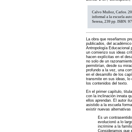
Calvo Muñoz, Carlos. 201
informal a la escuela aut
Serena, 239 pp. ISBN: 9
La obra que reseñamos pres
publicados, del académico 
Antropología Educacional 
un comienzo sus ideas crít
hacen explícitas en el des
no solo de un razonamient
permitirían, desde su mirad
profundo a la vez, una com
en el desarrollo de los cap
transmite en sus ideas, lo
los contenidos del texto.
En el primer capítulo, titu
con la inclinación innata q
ellos aprendan. El autor il
asistido a la escuela form
existir nuevas alternativa
Es un contrasentido
evolucionó a lo larg
incrimine a la famil
Consideramos que el