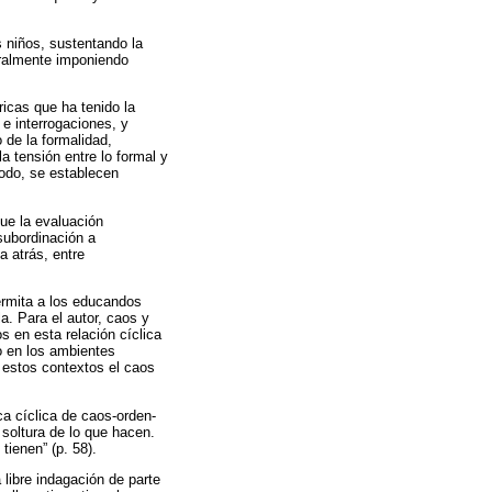
s niños, sustentando la
uralmente imponiendo
ricas que ha tenido la
e interrogaciones, y
 de la formalidad,
a tensión entre lo formal y
modo, se establecen
ue la evaluación
 subordinación a
a atrás, entre
ermita a los educandos
a. Para el autor, caos y
 en esta relación cíclica
o en los ambientes
n estos contextos el caos
ca cíclica de caos-orden-
 soltura de lo que hacen.
tienen” (p. 58).
 libre indagación de parte