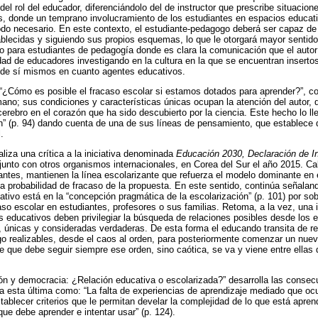
el rol del educador, diferenciándolo del de instructor que prescribe situacion
, donde un temprano involucramiento de los estudiantes en espacios educat
todo necesario. En este contexto, el estudiante-pedagogo deberá ser capaz de
tablecidas y siguiendo sus propios esquemas, lo que le otorgará mayor sentido
 para estudiantes de pedagogía donde es clara la comunicación que el autor
dad de educadores investigando en la cultura en la que se encuentran insertos,
 de sí mismos en cuanto agentes educativos.
do “¿Cómo es posible el fracaso escolar si estamos dotados para aprender?”, 
ano; sus condiciones y características únicas ocupan la atención del autor, 
erebro en el corazón que ha sido descubierto por la ciencia. Este hecho lo l
” (p. 94) dando cuenta de una de sus líneas de pensamiento, que establece q
.
aliza una crítica a la iniciativa denominada
Educación 2030, Declaración de I
junto con otros organismos internacionales, en Corea del Sur el año 2015. Ca
antes, mantienen la línea escolarizante que refuerza el modelo dominante en
ta probabilidad de fracaso de la propuesta. En este sentido, continúa señaland
tivo está en la “concepción pragmática de la escolarización” (p. 101) por s
aso escolar en estudiantes, profesores o sus familias. Retoma, a la vez, una 
os educativos deben privilegiar la búsqueda de relaciones posibles desde los e
, únicas y consideradas verdaderas. De esta forma el educando transita de re
go realizables, desde el caos al orden, para posteriormente comenzar un nuev
de que debe seguir siempre ese orden, sino caótica, se va y viene entre ellas
ón y democracia: ¿Relación educativa o escolarizada?” desarrolla las consec
ida esta última como: “La falta de experiencias de aprendizaje mediado que o
ablecer criterios que le permitan develar la complejidad de lo que está aprend
ue debe aprender e intentar usar” (p. 124).