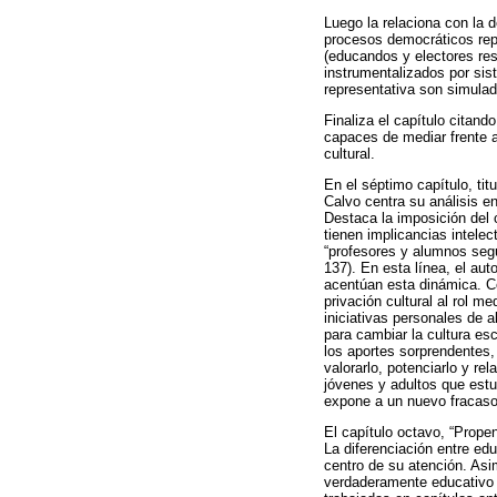
Luego la relaciona con la 
procesos democráticos repr
(educandos y electores res
instrumentalizados por sis
representativa son simulad
Finaliza el capítulo citan
capaces de mediar frente a
cultural.
En el séptimo capítulo, tit
Calvo centra su análisis e
Destaca la imposición del 
tienen implicancias intele
“profesores y alumnos segu
137). En esta línea, el aut
acentúan esta dinámica. C
privación cultural al rol 
iniciativas personales de 
para cambiar la cultura esc
los aportes sorprendentes,
valorarlo, potenciarlo y rel
jóvenes y adultos que estu
expone a un nuevo fracaso
El capítulo octavo, “Propen
La diferenciación entre ed
centro de su atención. Asi
verdaderamente educativo d