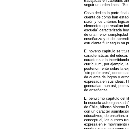
trabajadas en capítulos an
seguir un orden lineal: “Se
Calvo dedica la parte final
cuenta de cómo han estado p
razón y los criterios lógi
elementos que resultan ind
escuela” caracterizada hoy
de una menor complejidad a
enseñanza y el del aprendiz
estudiante fluir según su
El noveno capítulo se titu
características del educar
caracterizar la incertidum
currículum, por ejemplo, l
posteriormente sobre la ex
“sin profesores”, donde cad
da cuenta de logros y erro
expresada en sus ideas. Hac
generarlas, aun así, perse
de enseñanza.
El penúltimo capítulo del 
la escuela autoorganizada”
de Chile, Alberto Moreno 
con un carácter asimilacio
educativos, de enseñanza y
conceptual, los autores tra
expresa en el movimiento d
pueda expresarse como part