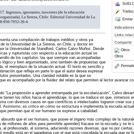
SciELO
Traduc
7. Ingenuos, ignorantes, inocentes (de la educación
oorganizada). La Serena, Chile: Editorial Universidad de La
Enviar 
78-956-7052-26-4.
Indicadore
Links rela
enta una compilación de trabajos inéditos y otros ya
Compartir
de la Universidad de La Serena, en Chile, y doctor en
por la Universidad de Standford, Carlos Calvo Muñoz. Desde
Otros
icas y rupturistas con respecto a la educación actual se
Otros
arrollo de los capítulos, las que siempre van acompañadas
o lógico y bien argumentado, sino también de propuestas que
Permali
a, el reemplazo de la situación actual. El texto es sencillo y
binación que refleja en parte lo que el autor desea expresar
ítulos presentados. Una claridad notable es la que se
 que es acompañado por la fluidez del relato que permiten al lector avanzar c
lado “La propensión a aprender entrampada por la escolarización”, Calvo desarr
ue tienen los niños hacia el aprendizaje, lo que se traduce en que, inmersos e
ustra con diversos casos en que científicos e intelectuales lograron crear sus 
al. Asimismo, es crítico en cómo se estructura e implementa la escuela actua
s que permitan que el ser humano se exprese a cabalidad:
 absurdo que el ser humano, que posee el órgano más complejo de la naturale
o de millones de años para permitirle aprender) fracase en la escuela y se le
ia, al profesorado, al sistema, aduciendo razones diversas, que no por ciertas
 meollo está en el paradigma con el que está concebida la escuela que no fa