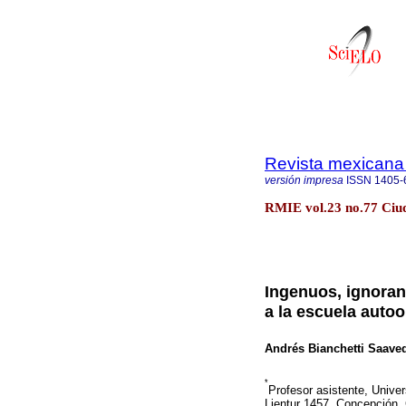
Revista mexicana 
versión impresa
ISSN
1405-
RMIE vol.23 no.77 Ciud
Ingenuos, ignoran
a la escuela auto
Andrés Bianchetti Saave
*
Profesor asistente, Unive
Lientur 1457, Concepción,