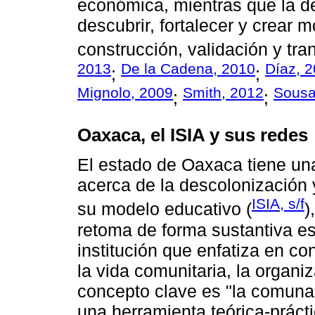
económica, mientras que la 
descubrir, fortalecer y crear m
construcción, validación y tra
2013
De la Cadena, 2010
Díaz, 
;
;
Mignolo, 2009
Smith, 2012
Sousa
;
;
Oaxaca, el ISIA y sus redes
El estado de Oaxaca tiene una 
acerca de la descolonización 
ISIA, s/f
su modelo educativo (
)
retoma de forma sustantiva es
institución que enfatiza en c
la vida comunitaria, la organi
concepto clave es "la comunal
una herramienta teórica-prácti