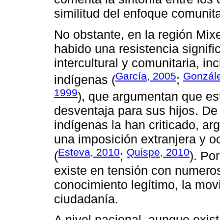
similitud del enfoque comunita
No obstante, en la región Mixe
habido una resistencia signifi
intercultural y comunitaria, in
García, 2005
Gonzál
indígenas (
;
1999
), que argumentan que es
desventaja para sus hijos. De
indígenas la han criticado, a
una imposición extranjera y o
Esteva, 2010
Quispe, 2010
(
;
). Por
existe en tensión con numeros
conocimiento legítimo, la movil
ciudadanía.
A nivel nacional, aunque exis