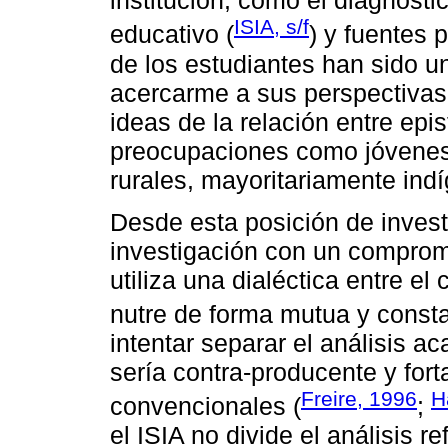
institución, como el diagnóstic
ISIA, s/f
educativo (
) y fuentes 
de los estudiantes han sido u
acercarme a sus perspectivas 
ideas de la relación entre epi
preocupaciones como jóvene
rurales, mayoritariamente ind
Desde esta posición de invest
investigación con un compromi
utiliza una dialéctica entre el
nutre de forma mutua y consta
intentar separar el análisis 
sería contra-producente y fort
Freire, 1996
H
convencionales (
;
el ISIA no divide el análisis r