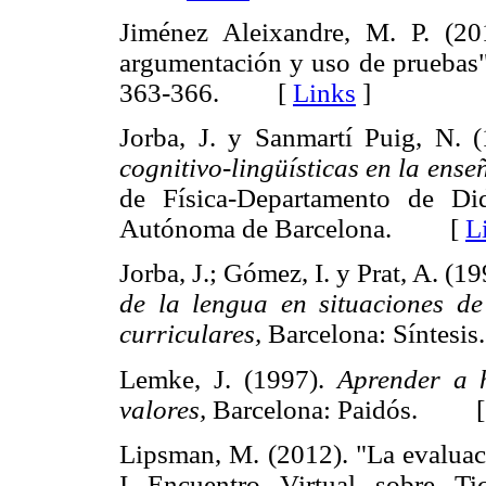
Jiménez Aleixandre, M. P. (20
argumentación y uso de pruebas
363-366. [
Links
]
Jorba, J. y Sanmartí Puig, N. 
cognitivo-lingüísticas en la enseñ
de Física-Departamento de Did
Autónoma de Barcelona. [
L
Jorba, J.; Gómez, I. y Prat, A. (1
de la lengua en situaciones de
curriculares,
Barcelona: Sínte
Lemke, J. (1997).
Aprender a h
valores,
Barcelona: Paidós. 
Lipsman, M. (2012). "La evaluaci
I Encuentro Virtual sobre Ti