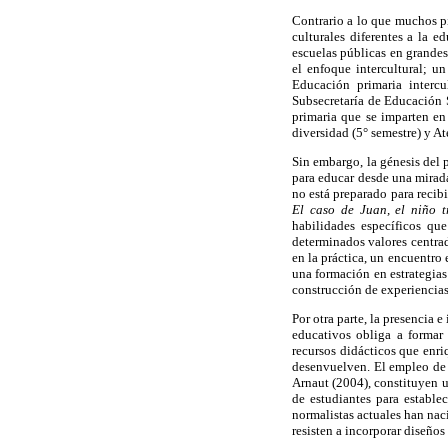
Contrario a lo que muchos pi
culturales diferentes a la e
escuelas públicas en grande
el enfoque intercultural; u
Educación primaria interc
Subsecretaría de Educación S
primaria que se imparten en 
diversidad (5° semestre) y At
Sin embargo, la génesis del 
para educar desde una mirada
no está preparado para recibi
El caso de Juan, el niño tr
habilidades específicos qu
determinados valores centrad
en la práctica, un encuentro 
una formación en estrategias
construcción de experiencias
Por otra parte, la presencia
educativos obliga a formar 
recursos didácticos que enri
desenvuelven. El empleo de l
Arnaut (2004), constituyen u
de estudiantes para estable
normalistas actuales han nac
resisten a incorporar diseño