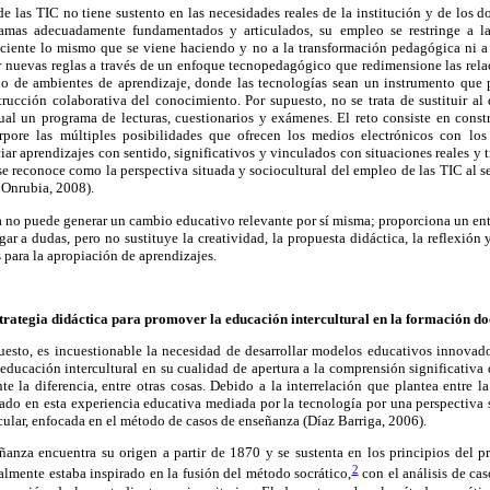
 las TIC no tiene sustento en las necesidades reales de la institución y de los d
amas adecuadamente fundamentados y articulados, su empleo se restringe a l
iciente lo mismo que se viene haciendo y no a la transformación pedagógica ni a
cer nuevas reglas a través de un enfoque tecnopedagógico que redimensione las rela
o de ambientes de aprendizaje, donde las tecnologías sean un instrumento que p
trucción colaborativa del conocimiento. Por supuesto, no se trata de sustituir 
tual un programa de lecturas, cuestionarios y exámenes. El reto consiste en cons
rpore las múltiples posibilidades que ofrecen los medios electrónicos con lo
iar aprendizajes con sentido, significativos y vinculados con situaciones reales y 
e reconoce como la perspectiva situada y sociocultural del empleo de las TIC al s
 Onrubia, 2008).
a no puede generar un cambio educativo relevante por sí misma; proporciona un en
ar a dudas, pero no sustituye la creatividad, la propuesta didáctica, la reflexión 
para la apropiación de aprendizajes.
trategia didáctica para promover la educación intercultural en la formación do
esto, es incuestionable la necesidad de desarrollar modelos educativos innova
 educación intercultural en su cualidad de apertura a la comprensión significativa
nte la diferencia, entre otras cosas. Debido a la interrelación que plantea entre l
tado en esta experiencia educativa mediada por la tecnología por una perspectiva 
icular, enfocada en el método de casos de enseñanza (Díaz Barriga, 2006).
anza encuentra su origen a partir de 1870 y se sustenta en los principios del pr
2
lmente estaba inspirado en la fusión del método socrático,
con el análisis de cas