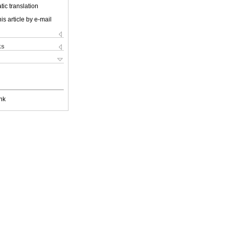
ic translation
is article by e-mail
ks
nk