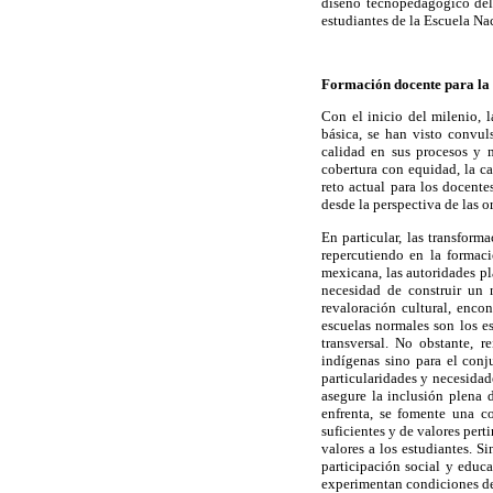
diseño tecnopedagógico del 
estudiantes de la Escuela N
Formación docente para la e
Con el inicio del milenio, 
básica, se han visto convul
calidad en sus procesos y m
cobertura con equidad, la ca
reto actual para los docent
desde la perspectiva de las 
En particular, las transform
repercutiendo en la formac
mexicana, las autoridades pl
necesidad de construir un 
revaloración cultural, enco
escuelas normales son los es
transversal. No obstante, 
indígenas sino para el conj
particularidades y necesidad
asegure la inclusión plena 
enfrenta, se fomente una co
suficientes y de valores pert
valores a los estudiantes. 
participación social y educ
experimentan condiciones de