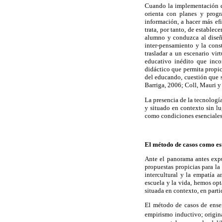
Cuando la implementación de
orienta con planes y progr
información, a hacer más ef
trata, por tanto, de estable
alumno y conduzca al diseñ
inter-pensamiento y la cons
trasladar a un escenario vir
educativo inédito que inco
didáctico que permita propic
del educando, cuestión que s
Barriga, 2006; Coll, Mauri y
La presencia de la tecnologí
y situado en contexto sin lug
como condiciones esenciales 
El método de casos como es
Ante el panorama antes expu
propuestas propicias para la
intercultural y la empatía a
escuela y la vida, hemos op
situada en contexto, en part
El método de casos de enseñ
empirismo inductivo; origina