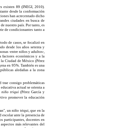
es existen 89 (INEGI, 2010).
nstante desde la conformación
ciones han acrecentado dicho
randes ciudades en busca de
e nuestro país. Por tanto, es
rie de condicionantes tanto a
todo de casos, se focalizó en
do desde los años setenta y
sonas -entre niños y adultos-,
 factores económicos y a la
en la Ciudad de México (Pérez
ígena en 95%. También es una
 públicas aledañas a la zona
ad trae consigo problemáticas
 educativa actual se orienta a
 niño triqui
(Pérez García y
tivo promover la educación
n", un niño triqui, que en la
 escolar ante la presencia de
os participantes, docentes en
 aspectos más relevantes del