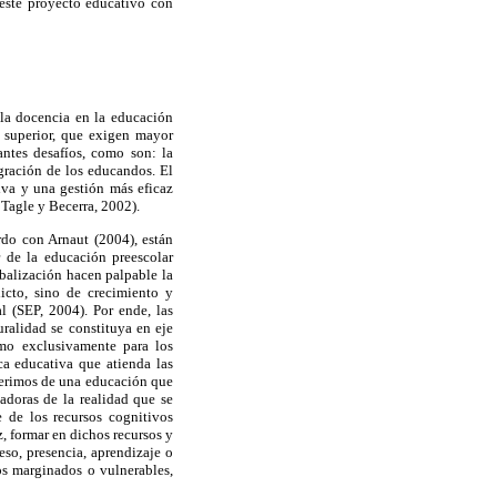
 este proyecto educativo con
 la docencia en la educación
n superior, que exigen mayor
antes desafíos, como son: la
egración de los educandos. El
iva y una gestión más eficaz
Tagle y Becerra, 2002).
erdo con Arnaut (2004), están
 de la educación preescolar
obalización hacen palpable la
icto, sino de crecimiento y
l (SEP, 2004). Por ende, las
uralidad se constituya en eje
omo exclusivamente para los
ca educativa que atienda las
querimos de una educación que
adoras de la realidad que se
e de los recursos cognitivos
z, formar en dichos recursos y
so, presencia, aprendizaje o
os marginados o vulnerables,