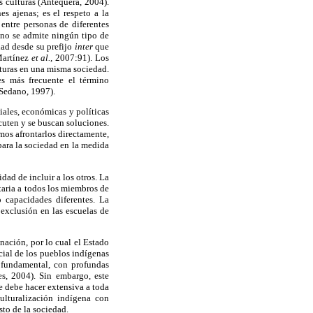
s culturas (Antequera, 2004).
s ajenas; es el respeto a la
 entre personas de diferentes
 no se admite ningún tipo de
dad desde su prefijo
inter
que
Martínez
et al.,
2007:91). Los
lturas en una misma sociedad.
s más frecuente el término
Sedano, 1997).
iales, económicas y políticas
scuten y se buscan soluciones.
emos afrontarlos directamente,
 para la sociedad en la medida
dad de incluir a los otros. La
taria a todos los miembros de
 capacidades diferentes. La
 exclusión en las escuelas de
nación, por lo cual el Estado
cial de los pueblos indígenas
 fundamental, con profundas
s, 2004). Sin embargo, este
se debe hacer extensiva a toda
culturalización indígena con
sto de la sociedad.