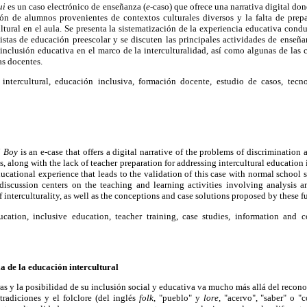
ui
es un caso electrónico de enseñanza (
e
-caso) que ofrece una narrativa digital do
ón de alumnos provenientes de contextos culturales diversos y la falta de prep
ultural en el aula. Se presenta la sistematización de la experiencia educativa condu
istas de educación preescolar y se discuten las principales actividades de enseña
a inclusión educativa en el marco de la interculturalidad, así como algunas de las
as docentes.
ntercultural, educación inclusiva, formación docente, estudio de casos, tecn
i Boy
is an e-case that offers a digital narrative of the problems of discrimination
s, along with the lack of teacher preparation for addressing intercultural education 
ducational experience that leads to the validation of this case with normal school 
discussion centers on the teaching and learning activities involving analysis a
 interculturality, as well as the conceptions and case solutions proposed by these fu
ucation, inclusive education, teacher training, case studies, information and
a de la educación intercultural
ras y la posibilidad de su inclusión social y educativa va mucho más allá del recon
 tradiciones y el folclore (del inglés
folk,
"pueblo" y
lore,
"acervo", "saber" o "