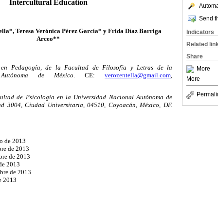
Intercultural Education
Automat
Send th
lla*, Teresa Verónica Pérez García* y Frida Díaz Barriga
Indicators
Arceo**
Related lin
Share
en Pedagogía, de la Facultad de Filosofía y Letras de la
More
l Autónoma de México
. CE:
verozentella@gmail.com
,
More
Permali
cultad de Psicología en la Universidad Nacional Autónoma de
ad 3004, Ciudad Universitaria, 04510, Coyoacán, México, DF.
to de 2013
bre de 2013
bre de 2013
 de 2013
mbre de 2013
e 2013