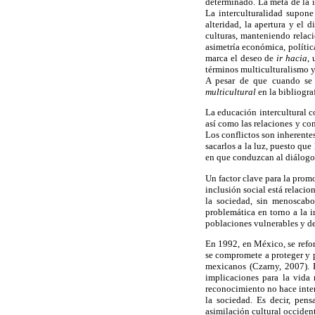
determinado. La meta de la i
La interculturalidad supone
alteridad, la apertura y el 
culturas, manteniendo relac
asimetría económica, polític
marca el deseo de
ir hacia
,
términos multiculturalismo y
A pesar de que cuando se 
multicultural
en la bibliogra
La educación intercultural c
así como las relaciones y con
Los conflictos son inherentes
sacarlos a la luz, puesto que
en que conduzcan al diálogo 
Un factor clave para la promo
inclusión social está relaci
la sociedad, sin menoscabo
problemática en torno a la i
poblaciones vulnerables y de
En 1992, en México, se refor
se compromete a proteger y p
mexicanos (Czarny, 2007). 
implicaciones para la vida
reconocimiento no hace interc
la sociedad. Es decir, pens
asimilación cultural occident