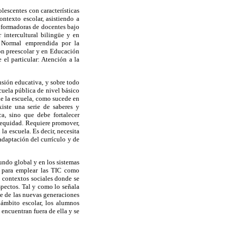
lescentes con características
ontexto escolar, asistiendo a
 formadoras de docentes bajo
 intercultural bilingüe y en
n Normal emprendida por la
ión preescolar y en Educación
 el particular: Atención a la
usión educativa, y sobre todo
cuela pública de nivel básico
 de la escuela, como sucede en
iste una serie de saberes y
a, sino que debe fortalecer
a equidad. Requiere promover,
la escuela. Es decir, necesita
adaptación del currículo y de
undo global y en los sistemas
da para emplear las TIC como
s contextos sociales donde se
spectos. Tal y como lo señala
je de las nuevas generaciones
 ámbito escolar, los alumnos
encuentran fuera de ella y se