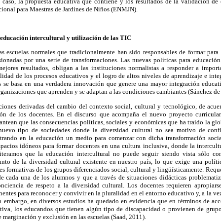
caso, la propuesta educativa que contiene y los resultados de la validación de
acional para Maestras de Jardines de Niños (ENMJN).
ducación intercultural y utilización de las TIC
las escuelas normales que tradicionalmente han sido responsables de formar para
sionadas por una serie de transformaciones. Las nuevas políticas para educació
ejores resultados, obligan a las instituciones normalistas a responder a import
lidad de los procesos educativos y el logro de altos niveles de aprendizaje e int
es se basa en una verdadera innovación que genere una mayor integración educat
organizaciones que aprenden y se adaptan a las condiciones cambiantes (Sánchez de 
aciones derivadas del cambio del contexto social, cultural y tecnológico, de acu
ión de los docentes. En el discurso que acompaña el nuevo proyecto curricular
antean que las consecuencias políticas, sociales y económicas que ha traído la gl
nuevo tipo de sociedades donde la diversidad cultural no sea motivo de confl
ntrando en la educación un medio para comenzar con dicha transformación socia
pacios idóneos para formar docentes en una cultura inclusiva, donde la intercult
reiteramos que la educación intercultural no puede seguir siendo vista sólo c
unto de la diversidad cultural existente en nuestro país, lo que exige una políti
es formativas de los grupos diferenciados social, cultural y lingüísticamente. Re
de cada una de los alumnos y que a través de situaciones didácticas problematiz
nciencia de respeto a la diversidad cultural. Los docentes requieren apropiars
inentes para reconocer y convivir en la pluralidad en el entorno educativo y, a la ve
Sin embargo, en diversos estudios ha quedado en evidencia que en términos de acce
ativa, los educandos que tienen algún tipo de discapacidad o provienen de grup
 marginación y exclusión en las escuelas (Saad, 2011).