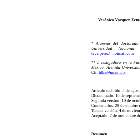
Verónica Vázquez-Zente
*
Alumnas del doctorado 
Universidad Naciona
teverperez@hotmail.com
**
Investigadora en la Fa
México. Avenida Universid
CE:
fdba@unam.mx
Artículo recibido: 5 de agos
Dictaminado: 19 de septiem
Segunda versión: 10 de octu
Comentarios: 28 de octubre
Tercera versión: 4 de novie
Aceptado: 7 de noviembre d
Resumen