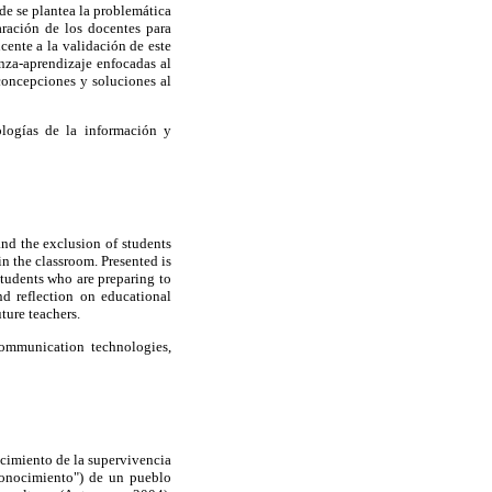
nde se plantea la problemática
aración de los docentes para
cente a la validación de este
nza-aprendizaje enfocadas al
 concepciones y soluciones al
ologías de la información y
 and the exclusion of students
in the classroom. Presented is
students who are preparing to
nd reflection on educational
ture teachers.
 communication technologies,
ocimiento de la supervivencia
conocimiento") de un pueblo