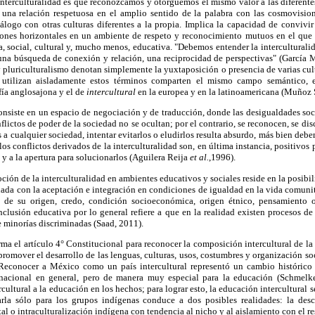
nterculturalidad es que reconozcamos y otorguemos el mismo valor a las diferente
 una relación respetuosa en el amplio sentido de la palabra con las cosmovisione
diálogo con otras culturas diferentes a la propia. Implica la capacidad de convivir
iones horizontales en un ambiente de respeto y reconocimiento mutuos en el que
a, social, cultural y, mucho menos, educativa. "Debemos entender la interculturali
 una búsqueda de conexión y relación, una reciprocidad de perspectivas" (García 
 pluriculturalismo denotan simplemente la yuxtaposición o presencia de varias cu
utilizan aisladamente estos términos comparten el mismo campo semántico, e
fía anglosajona y el de
intercultural
en la europea y en la latinoamericana (Muñoz 
onsiste en un espacio de negociación y de traducción, donde las desigualdades soc
flictos de poder de la sociedad no se ocultan; por el contrario, se reconocen, se di
 a cualquier sociedad, intentar evitarlos o eludirlos resulta absurdo, más bien deb
 los conflictos derivados de la interculturalidad son, en última instancia, positivos
y a la apertura para solucionarlos (Aguilera Reija
et al.
,1996).
ción de la interculturalidad en ambientes educativos y sociales reside en la posibili
onada con la aceptación e integración en condiciones de igualdad en la vida comuni
 de su origen, credo, condición socioeconómica, origen étnico, pensamiento o
nclusión educativa por lo general refiere a que en la realidad existen procesos de
 minorías discriminadas (Saad, 2011).
ma el artículo 4° Constitucional para reconocer la composición intercultural de la 
romover el desarrollo de las lenguas, culturas, usos, costumbres y organización so
Reconocer a México como un país intercultural representó un cambio histórico
 nacional en general, pero de manera muy especial para la educación (Schmelke
ultural a la educación en los hechos; para lograr esto, la educación intercultural 
arla sólo para los grupos indígenas conduce a dos posibles realidades: la des
al o intraculturalización indígena con tendencia al nicho y al aislamiento con el re