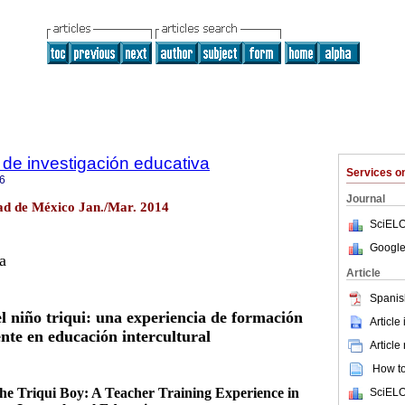
de investigación educativa
Services 
6
Journal
ad de México Jan./Mar. 2014
SciELO
Google
a
Article
Spanis
el niño triqui: una experiencia de formación
Article
nte en educación intercultural
Article
How to 
the Triqui Boy: A Teacher Training Experience in
SciELO