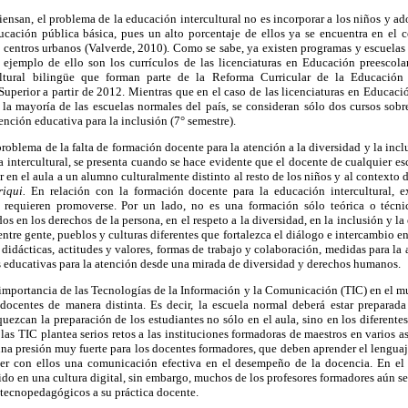
ensan, el problema de la educación intercultural no es incorporar a los niños y ado
ducación pública básica, pues un alto porcentaje de ellos ya se encuentra en el c
s centros urbanos (Valverde, 2010). Como se sabe, ya existen programas y escuelas
n ejemplo de ello son los currículos de las licenciaturas en Educación preescolar
ultural bilingüe que forman parte de la Reforma Curricular de la Educació
uperior a partir de 2012. Mientras que en el caso de las licenciaturas en Educac
la mayoría de las escuelas normales del país, se consideran sólo dos cursos sobre
ención educativa para la inclusión (7° semestre).
problema de la falta de formación docente para la atención a la diversidad y la incl
 intercultural, se presenta cuando se hace evidente que el docente de cualquier es
r en el aula a un alumno culturalmente distinto al resto de los niños y al contexto
iqui.
En relación con la formación docente para la educación intercultural, ex
e requieren promoverse. Por un lado, no es una formación sólo teórica o técnic
os en los derechos de la persona, en el respeto a la diversidad, en la inclusión y l
entre gente, pueblos y culturas diferentes que fortalezca el diálogo e intercambio en 
 didácticas, actitudes y valores, formas de trabajo y colaboración, medidas para la 
 educativas para la atención desde una mirada de diversidad y derechos humanos.
 e importancia de las Tecnologías de la Información y la Comunicación (TIC) en el m
docentes de manera distinta. Es decir, la escuela normal deberá estar prepara
quezcan la preparación de los estudiantes no sólo en el aula, sino en los diferente
as TIC plantea serios retos a las instituciones formadoras de maestros en varios a
na presión muy fuerte para los docentes formadores, que deben aprender el lengua
cer con ellos una comunicación efectiva en el desempeño de la docencia. En el
ido en una cultura digital, sin embargo, muchos de los profesores formadores aún se 
s tecnopedagógicos a su práctica docente.