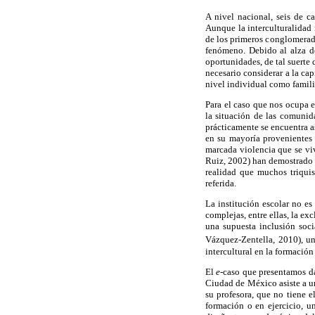
A nivel nacional, seis de c
Aunque la interculturalidad 
de los primeros conglomerad
fenómeno. Debido al alza d
oportunidades, de tal suerte
necesario considerar a la ca
nivel individual como familia
Para el caso que nos ocupa e
la situación de las comuni
prácticamente se encuentra as
en su mayoría provenientes
marcada violencia que se viv
Ruiz, 2002) han demostrado 
realidad que muchos triquis
referida.
La institución escolar no es
complejas, entre ellas, la ex
una supuesta inclusión soc
Vázquez-Zentella, 2010), u
intercultural en la formació
El
e
-caso que presentamos da
Ciudad de México asiste a un
su profesora, que no tiene e
formación o en ejercicio, u