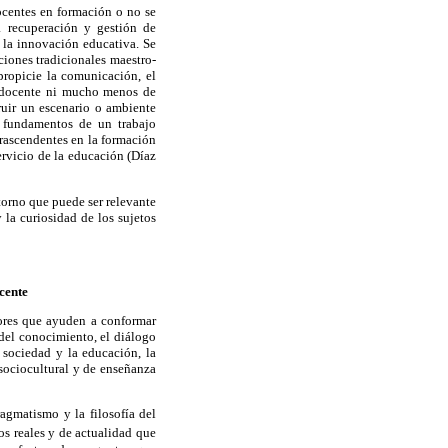
ocentes en formación o no se
a recuperación y gestión de
 la innovación educativa. Se
ciones tradicionales maestro-
ropicie la comunicación, el
al docente ni mucho menos de
truir un escenario o ambiente
s fundamentos de un trabajo
trascendentes en la formación
ervicio de la educación (Díaz
torno que puede ser relevante
y la curiosidad de los sujetos
cente
dores que ayuden a conformar
 del conocimiento, el diálogo
a sociedad y la educación, la
sociocultural y de enseñanza
agmatismo y la filosofía del
os reales y de actualidad que