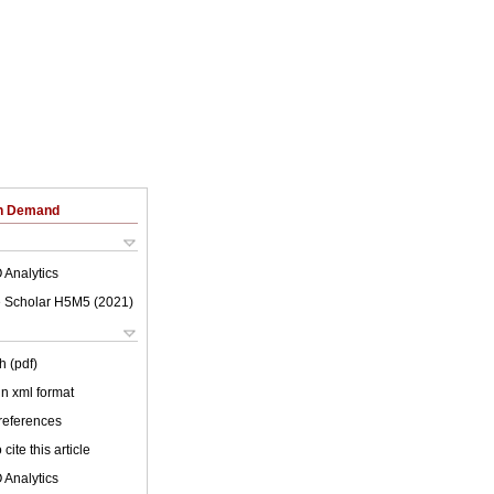
on Demand
 Analytics
 Scholar H5M5 (
2021
)
h (pdf)
 in xml format
 references
cite this article
 Analytics