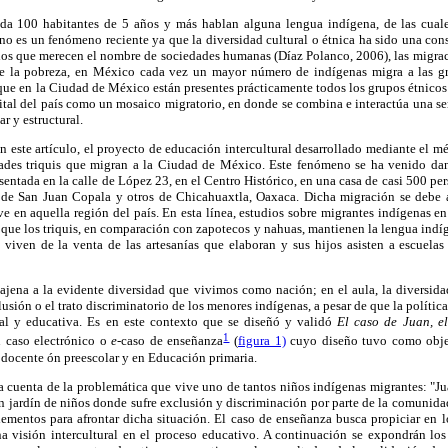
ada 100 habitantes de 5 años y más hablan alguna lengua indígena, de las cual
no es un fenómeno reciente ya que la diversidad cultural o étnica ha sido una co
os que merecen el nombre de sociedades humanas (Díaz Polanco, 2006), las migra
e la pobreza, en México cada vez un mayor número de indígenas migra a las g
 que en la Ciudad de México están presentes prácticamente todos los grupos étnicos d
pital del país como un mosaico migratorio, en donde se combina e interactúa una se
r y estructural.
n este artículo, el proyecto de educación intercultural desarrollado mediante el mé
dades triquis que migran a la Ciudad de México. Este fenómeno se ha venido dan
entada en la calle de López 23, en el Centro Histórico, en una casa de casi 500 per
 de San Juan Copala y otros de Chicahuaxtla, Oaxaca. Dicha migración se debe a
e en aquella región del país. En esta línea, estudios sobre migrantes indígenas 
que los triquis, en comparación con zapotecos y nahuas, mantienen la lengua ind
 viven de la venta de las artesanías que elaboran y sus hijos asisten a escuelas
 ajena a la evidente diversidad que vivimos como nación; en el aula, la diversid
clusión o el trato discriminatorio de los menores indígenas, a pesar de que la política
ial y educativa. Es en este contexto que se diseñó y validó
El caso de Juan, el
1
n caso electrónico o
e
-caso de enseñanza
(
figura 1)
cuyo diseño tuvo como obje
n docente ón preescolar y en Educación primaria.
 cuenta de la problemática que vive uno de tantos niños indígenas migrantes: "Jua
 jardín de niños donde sufre exclusión y discriminación por parte de la comunidad
lementos para afrontar dicha situación. El caso de enseñanza busca propiciar en l
na visión intercultural en el proceso educativo. A continuación se expondrán los