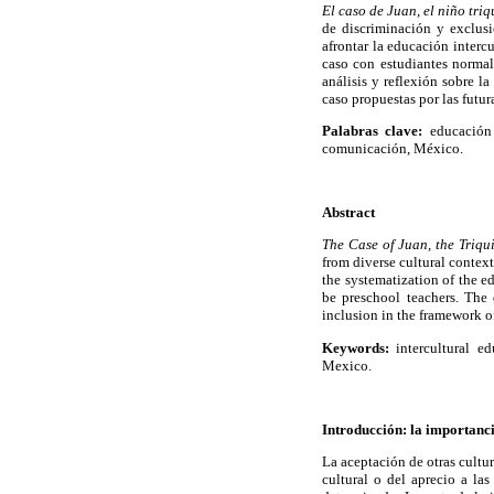
El caso de Juan, el niño triq
de discriminación y exclusi
afrontar la educación interc
caso con estudiantes normal
análisis y reflexión sobre l
caso propuestas por las futur
Palabras clave:
educación i
comunicación, México.
Abstract
The Case of Juan, the Triqu
from diverse cultural context
the systematization of the e
be preschool teachers. The 
inclusion in the framework of
Keywords:
intercultural ed
Mexico.
Introducción: la importanci
La aceptación de otras cultu
cultural o del aprecio a las