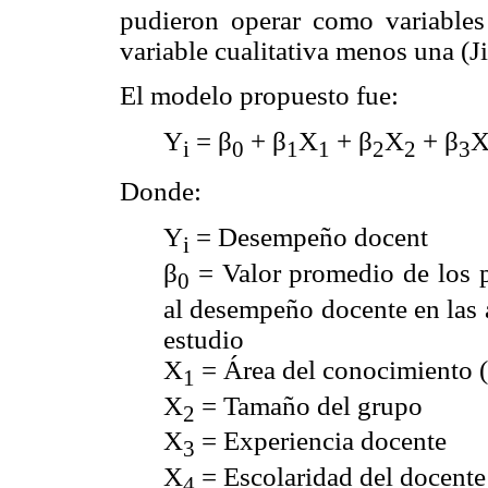
pudieron operar como variables c
variable cualitativa menos una (J
El modelo propuesto fue:
Y
= β
+ β
X
+ β
X
+ β
i
0
1
1
2
2
3
Donde:
Y
= Desempeño docent
i
β
= Valor promedio de los p
0
al desempeño docente en las 
estudio
X
= Área del conocimiento
1
X
= Tamaño del grupo
2
X
= Experiencia docente
3
X
= Escolaridad del docente
4