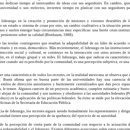
no dedican tiempo al intercambio de ideas con sus seguidores. En cambio, quie
universidad o son reelectos, invierten tiempo en platicar con sus seguidores p
 liderazgo en la creación y promoción de misiones y visiones deseables de l
e un estado o sistema de cosas por otro, un cambio cualitativo a la situación prese
sos y suelen emerger bajo circunstancias muy específicas: una fuerte crisis insti
 persistente sobre su calidad (Birnbaum, 1988).
 las teorías contingentes que resaltan la adaptabilidad de un líder de acuerdo co
ritario y en otras, democrático. Más recientemente, el liderazgo en las institucione
ucción social y cultural, se construye en la interacción con otros actores de 
n, en el trabajo grupal y en redes. El liderazgo, más que radicar en característica
xiste cuando así es percibido por la comunidad, es una percepción subjetiva, es una
ser una característica de todos los rectores, en la realidad mexicana se observa que
n. Ibarra afirma que en buena parte de las universidades hay una carencia d
stilos de dirección autoritarios y fuertemente centralizados que dan poco espaci
a, le temen. Algunos carecen de un proyecto académico, cumplen rutinaria y buroc
se alejan de la comunidad y son sumisos y obedientes a las autoridades federales (Po
duce) en la aplicación de las políticas federales. Su éxito se mide por la elevació
ficinas de la Secretaría de Educación Pública.
ia de liderazgo, los rectores siguen siendo formalmente los representantes y dirige
unidad tienen una percepción de su quehacer, del ejercicio de su autoridad.
 de la percepción de cierta parte de la comunidad con respecto a la actuación de
la gobernabilidad y el liderazgo. Existen diferentes acepciones sobre estos concep