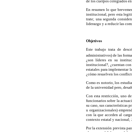
de los cuerpos colegiados en 
En resumen lo que brevemente
institucional, pero esta legi
trate; una segunda considera
liderazgo y a reducir las co
Objetivos
Este trabajo trata de descr
administrativos) de las forma
¿son líderes en su institu
institucional?, ¿cuentan con
estatales para implementar l
¿cómo resuelven los conflicto
Como es notorio, los estudia
de la universidad pero, desa
Con esta restricción, uno de
funcionarios sobre la actuac
su caso, sus características p
u organizacionales) emprend
con la que acceden al carg
contexto estatal y nacional;
Por la extensión prevista par