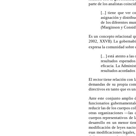
parte de los analistas coinci
[...] tiene que ver 
asignación y distribuc
de los diferentes mu
(Marginson y Considi
Es un concepto relacional qu
2002, XXVII). La gobernabil
expresa la comunidad sobre d
[... ] está atento a 
resultados esperados
eficacia. La Adminis
resultados acordados
El rector tiene relación con 
demandas de su propia comu
directivos en tanto que es u
Ante este conjunto amplio d
funcionarios gubernamentale
reducir las de los cuerpos c
otras organizaciones —las 
cuerpos representativos de 
desarrollo en un menor tie
modificación de leyes nacio
esas modificaciones legales,