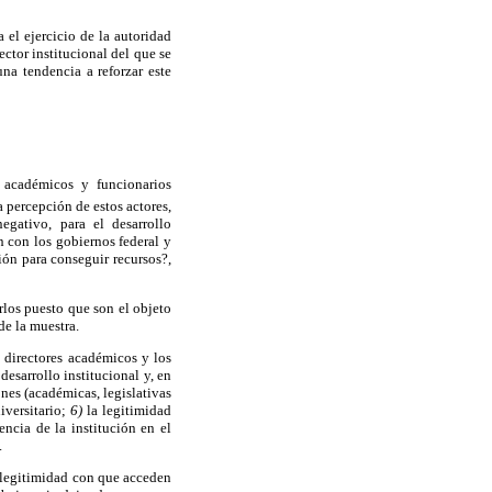
 el ejercicio de la autoridad
ector institucional del que se
una tendencia a reforzar este
es académicos y funcionarios
a percepción de estos actores,
egativo, para el desarrollo
n con los gobiernos federal y
ión para conseguir recursos?,
rlos puesto que son el objeto
de la muestra.
s directores académicos y los
desarrollo institucional y, en
nes (académicas, legislativas
iversitario;
6)
la legitimidad
encia de la institución en el
.
la legitimidad con que acceden