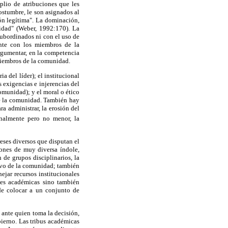
lio de atribuciones que les
ostumbre, le son asignados al
ión legítima". La dominación,
midad" (Weber, 1992:170). La
subordinados ni con el uso de
ente con los miembros de la
argumentar, en la competencia
 miembros de la comunidad.
a del líder); el institucional
s exigencias e injerencias del
omunidad); y el moral o ético
de la comunidad. También hay
a administrar, la erosión del
inalmente pero no menor, la
reses diversos que disputan el
iones de muy diversa índole,
 de grupos disciplinarios, la
sivo de la comunidad; también
jar recursos institucionales
ones académicas sino también
 de colocar a un conjunto de
 ante quien toma la decisión,
bierno. Las tribus académicas