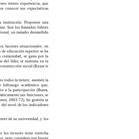
nes tienen experiencia, que
ara conocer sus expectativas
a institución. Proponen una
nte. Son los llamados líderes
tucional, un tamaño desmedido
n factores situacionales: en
s de educación superior se ha
la comunidad, se gana por la
s del líder, se sustenta en la
 construcción social (Kezar
et
 no todos la tienen; asumen la
e liderazgo académico que,
o a la participación (Ibarra,
ráticamente sus funciones, se
rter, 2003:72). Su gestión se
n del nivel de los indicadores
ntes de su universidad, y los
 los rectores tiene estrecha
tos, pero considero que buena