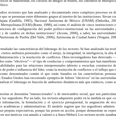
íticos se manifiestan, los círculos de amigos se reúnen, los cabildeos se multiplic
ítico.
dios recientes que han analizado y documentado estos complejos procesos en di
 que se presentan entre diferentes grupos al interior de las instituciones. Sirvan 
alajara (Gradilla, 1995), Nacional Autónoma de México (UNAM) (Ordorika, 20
etropolitana (UAM) (Ibarra, 1998), así como el análisis de cinco instituciones
 procesos de configuración del poder político-institucional en las universidades
y de cambio en dichas instituciones" (Acosta, 2006), a saber, las universidad
 Autónoma de Puebla (Del Valle, 2006); Autónoma de Ciudad Juárez (Vergara, 200
studiado las características del liderazgo de los rectores. Se han analizado las te
 ciertos atributos personales como el arrojo, la integridad, la inteligencia, la alta 
administración y la resolución de conflictos. Otros investigadores han detectado —
ados como "efectivos"— el tipo de conductas y comportamientos que han manifestad
habilidades para las relaciones interpersonales (abierto a escuchar, constructor 
 de poder e influencia del líder, como la resolución de conflictos o el influjo que 
 como denominador común el que están basados en las características personal
en Estados Unidos han encontrado ejemplos de líderes "efectivos" en las universid
nalizar el liderazgo en función de ambientes dinámicos más que estáticos, como su
eorías se denomina "transaccionales" o de intercambio social, que son particularm
s y los seguidores. Por un lado, los rectores adquieren poder en la medida en que co
la información, la formulación y el ejercicio presupuestal, la asignación de rec
 académicas y administrativas. El modelo sugiere que los seguidores admiten l
us propias expectativas, porque las ponen en acción, porque demuestran su expe
en por motivos con arreglo a valores o a fines (Weber). Los rectores recién nombr