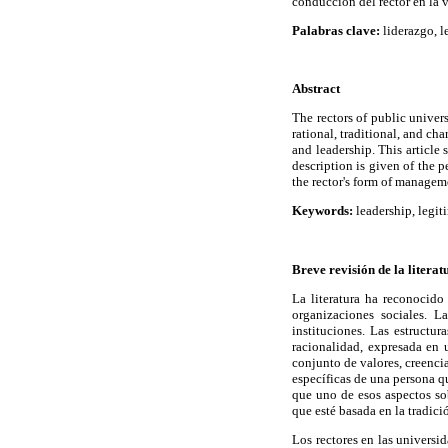
conducción del rector en la v
Palabras clave:
liderazgo, l
Abstract
The rectors of public univers
rational, traditional, and ch
and leadership. This article 
description is given of the 
the rector's form of manageme
Keywords:
leadership, legit
Breve revisión de la literat
La literatura ha reconocido 
organizaciones sociales. La
instituciones. Las estruct
racionalidad, expresada en 
conjunto de valores, creenci
específicas de una persona q
que uno de esos aspectos sob
que esté basada en la tradició
Los rectores en las universi