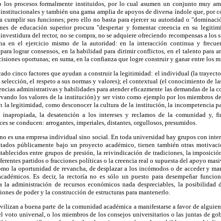
o los procesos formalmente instituidos, por lo cual asumen un conjunto muy amp
institucionales y también una gama amplia de apoyos de diversa índole que, por c
a cumplir sus funciones; pero ello no basta para ejercer su autoridad o "dominac
ones de educación superior procura "despertar y fomentar creencia en su legiti
a investidura del rector, no se compra, no se adquiere ofreciendo recompensas a los 
na en el ejercicio mismo de la autoridad: en la interacción continua y frecu
ara lograr consensos, en la habilidad para dirimir conflictos, en el talento para 
ecisiones oportunas; en suma, en la confianza que logre construir y ganar entre los
ado cinco factores que ayudan a construir la legitimidad: el individual (la trayectori
 selección, el respeto a sus normas y valores); el contextual (el conocimiento de la
encias administrativas y habilidades para atender eficazmente las demandas de la c
ervando los valores de la institución) y ser visto como ejemplo por los miembros 
 la legitimidad, como desconocer la cultura de la institución, la incompetencia par
inapropiada, la desatención a los intereses y reclamos de la comunidad y, f
ces se conducen: arrogantes, imperiales, distantes, orgullosos, presumidos.
a no es una empresa individual sino social. En toda universidad hay grupos con inte
entados públicamente bajo un proyecto académico, tienen también otras motivac
ablecidos entre grupos de presión, la reivindicación de tradiciones, la imposición
ferentes partidos o fracciones políticas o la creencia real o supuesta del apoyo ma
como la oportunidad de revancha, de desplazar a los incómodos o de acceder y mane
 académicos. Es decir, la rectoría no es sólo un puesto para desempeñar funci
ga la administración de recursos económicos nada despreciables, la posibilidad
ones de poder y la construcción de estructuras para mantenerlo.
vilizan a buena parte de la comunidad académica a manifestarse a favor de alguien
 voto universal, o los miembros de los consejos universitarios o las juntas de go