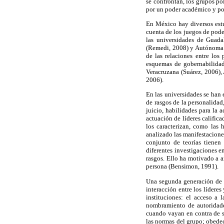
se confrontan, los grupos pol
por un poder académico y pol
En México hay diversos estu
cuenta de los juegos de poder
las universidades de Guad
(Remedi, 2008) y Autónoma M
de las relaciones entre los
esquemas de gobernabilidad 
Veracruzana (Suárez, 2006),
2006).
En las universidades se han e
de rasgos de la personalidad,
juicio, habilidades para la 
actuación de líderes calific
los caracterizan, como las 
analizado las manifestaciones
conjunto de teorías tienen
diferentes investigaciones 
rasgos. Ello ha motivado a a
persona (Bensimon, 1991).
Una segunda generación de t
interacción entre los lídere
instituciones: el acceso a 
nombramiento de autoridades
cuando vayan en contra de s
las normas del grupo; obedec