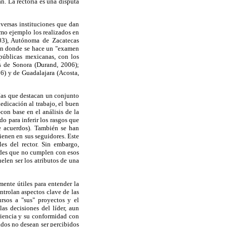
an. La rectoría es una disputa
versas instituciones que dan
como ejemplo los realizados en
03), Autónoma de Zacatecas
 en donde se hace un "examen
 públicas mexicanas, con los
es de Sonora (Durand, 2006);
6) y de Guadalajara (Acosta,
orías que destacan un conjunto
dedicación al trabajo, el buen
con base en el análisis de la
o para inferir los rasgos que
de acuerdos). También se han
tienen en sus seguidores. Este
es del rector. Sin embargo,
ades que no cumplen con esos
elen ser los atributos de una
ente útiles para entender la
ntrolan aspectos clave de las
ursos a "sus" proyectos y el
as decisiones del líder, aun
riencia y su conformidad con
ados no desean ser percibidos