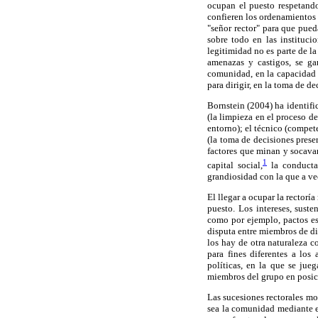
ocupan el puesto respetand
confieren los ordenamientos 
"señor rector" para que pued
sobre todo en las instituci
legitimidad no es parte de l
amenazas y castigos, se ga
comunidad, en la capacidad p
para dirigir, en la toma de d
Bornstein (2004) ha identific
(la limpieza en el proceso de
entorno); el técnico (compet
(la toma de decisiones pres
factores que minan y socavan
1
capital social,
la conducta 
grandiosidad con la que a ve
El llegar a ocupar la rectorí
puesto. Los intereses, sust
como por ejemplo, pactos est
disputa entre miembros de di
los hay de otra naturaleza 
para fines diferentes a los
políticas, en la que se jue
miembros del grupo en posici
Las sucesiones rectorales mo
sea la comunidad mediante el