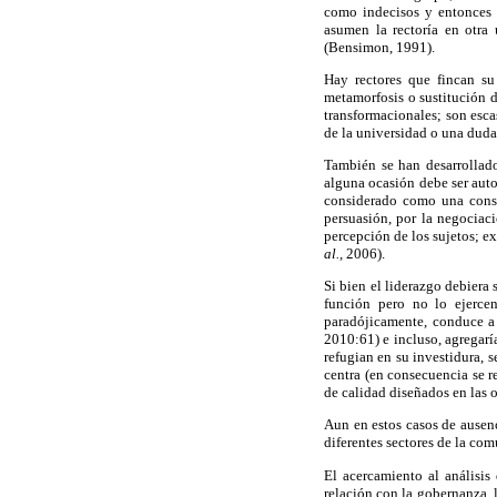
como indecisos y entonces 
asumen la rectoría en otra 
(Bensimon, 1991).
Hay rectores que fincan su
metamorfosis o sustitución d
transformacionales; son esca
de la universidad o una duda
También se han desarrollado
alguna ocasión debe ser auto
considerado como una constr
persuasión, por la negociació
percepción de los sujetos; e
al.,
2006).
Si bien el liderazgo debiera 
función pero no lo ejerce
paradójicamente, conduce a e
2010:61) e incluso, agregarí
refugian en su investidura, 
centra (en consecuencia se re
de calidad diseñados en las o
Aun en estos casos de ausenc
diferentes sectores de la com
El acercamiento al análisis
relación con la gobernanza, 