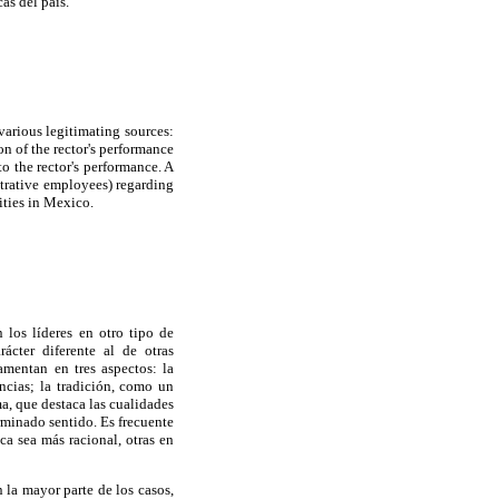
as del país.
 various legitimating sources:
on of the rector's performance
to the rector's performance. A
strative employees) regarding
ities in Mexico.
n los líderes en otro tipo de
rácter diferente al de otras
mentan en tres aspectos: la
ncias; la tradición, como un
a, que destaca las cualidades
rminado sentido. Es frecuente
ca sea más racional, otras en
 la mayor parte de los casos,