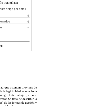
ão automática
este artigo por email
s
cionados
ar
nk
idad que ostentan proviene de
 de la legitimidad se relaciona
razgo. Este trabajo pretende
tor. Se trata de describir la
s) de las formas de gestión y