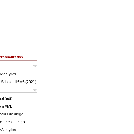
ersonalizados
 Analytics
 Scholar H5M5 (
2021
)
ol (pdf)
 em XML
cias do artigo
itar este artigo
 Analytics