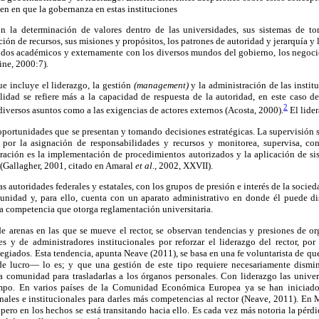
den en que la gobernanza en estas instituciones
con la determinación de valores dentro de las universidades, sus sistemas de t
ión de recursos, sus misiones y propósitos, los patrones de autoridad y jerarquía y 
ndos académicos y externamente con los diversos mundos del gobierno, los negoc
ne, 2000:7).
e incluye el liderazgo, la gestión
(management)
y la administración de las insti
idad se refiere más a la capacidad de respuesta de la autoridad, en este caso de
2
iversos asuntos como a las exigencias de actores externos (Acosta, 2000).
El lider
las oportunidades que se presentan y tomando decisiones estratégicas. La supervisión
 por la asignación de responsabilidades y recursos y monitorea, supervisa, con
tración es la implementación de procedimientos autorizados y la aplicación de si
 (Gallagher, 2001, citado en Amaral
et al.,
2002, XXVII).
las autoridades federales y estatales, con los grupos de presión e interés de la socied
nidad y, para ello, cuenta con un aparato administrativo en donde él puede dis
na competencia que otorga reglamentación universitaria.
e arenas en las que se mueve el rector, se observan tendencias y presiones de or
s y de administradores institucionales por reforzar el liderazgo del rector, po
olegiados. Esta tendencia, apunta Neave (2011), se basa en una fe voluntarista de qu
de lucro— lo es; y que una gestión de este tipo requiere necesariamente dismin
la comunidad para trasladarlas a los órganos personales. Con liderazgo las unive
mpo. En varios países de la Comunidad Económica Europea ya se han iniciado
nales e institucionales para darles más competencias al rector (Neave, 2011). E
 pero en los hechos se está transitando hacia ello. Es cada vez más notoria la pérdi