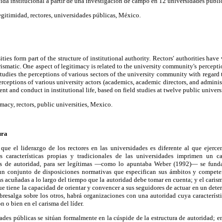
ida institucional a partir de una investigación de campo en 12 universidades públic
egitimidad, rectores, universidades públicas, México.
ities form part of the structure of institutional authority. Rectors' authorities have
arismatic. One aspect of legitimacy is related to the university community's percepti
studies the perceptions of various sectors of the university community with regard 
perceptions of various university actors (academics, academic directors, and admini
nt and conduct in institutional life, based on field studies at twelve public univers
imacy, rectors, public universities, Mexico.
ura
que el liderazgo de los rectores en las universidades es diferente al que ejerce
s características propias y tradicionales de las universidades imprimen un ca
uras de autoridad, para ser legítimas —como lo apuntaba Weber (1992)— se funda
un conjunto de disposiciones normativas que especifican sus ámbitos y compete
as acuñadas a lo largo del tiempo que la autoridad debe tomar en cuenta; y el carism
ue tiene la capacidad de orientar y convencer a sus seguidores de actuar en un dete
resalga sobre los otros, habrá organizaciones con una autoridad cuya característi
n o bien en el carisma del líder.
dades públicas se sitúan formalmente en la cúspide de la estructura de autoridad; en