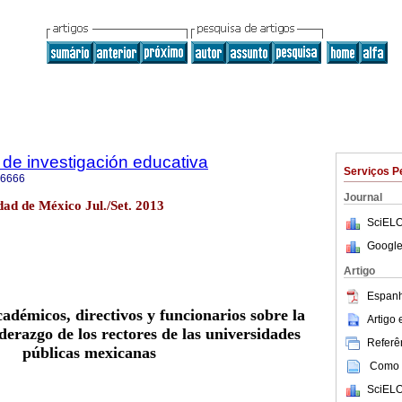
de investigación educativa
Serviços P
-6666
Journal
ad de México Jul./Set. 2013
SciELO
Google
Artigo
Espanh
adémicos, directivos y funcionarios sobre la
Artigo
iderazgo de los rectores de las universidades
Referên
públicas mexicanas
Como c
SciELO