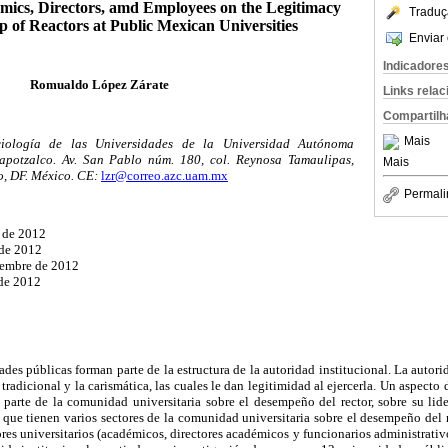
mics, Directors, amd Employees on the Legitimacy
Traduç
 of Reactors at Public Mexican Universities
Enviar 
Indicadore
Romualdo López Zárate
Links rela
Compartilh
Mais
iología de las Universidades de la Universidad Autónoma
apotzalco. Av. San Pablo núm. 180, col. Reynosa Tamaulipas,
Mais
o, DF. México. CE:
lzr@correo.azc.uam.mx
Permali
o de 2012
 de 2012
iembre de 2012
de 2012
dades públicas forman parte de la estructura de la autoridad institucional. La autor
a tradicional y la carismática, las cuales le dan legitimidad al ejercerla. Un aspecto
 parte de la comunidad universitaria sobre el desempeño del rector, sobre su lide
 que tienen varios sectores de la comunidad universitaria sobre el desempeño del rec
ores universitarios (académicos, directores académicos y funcionarios administrativo