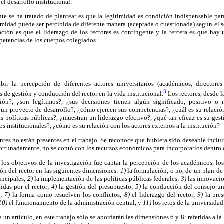
el desarrollo institucional.
 se ha tratado de plantear es que la legitimidad es condición indispensable para
timidad puede ser percibida de diferente manera (aceptada o cuestionada) según el s
ción es que el liderazgo de los rectores es contingente y la tercera es que hay 
mpetencias de los cuerpos colegiados.
ibir la percepción de diferentes actores universitarios (académicos, director
3
s de gestión y conducción del rector en la vida institucional.
Los rectores, desde l
ción?, ¿son legítimos?, ¿sus decisiones tienen algún significado, positivo o n
 un proyecto de desarrollo?, ¿cómo ejercen sus competencias?, ¿cuál es su relació
as políticas públicas?, ¿muestran un liderazgo efectivo?, ¿qué tan eficaz es su gest
s institucionales?, ¿cómo es su relación con los actores externos a la institución?
ntes no están presentes en el trabajo. Se reconoce que hubiera sido deseable inclui
fortunadamente, no se contó con los recursos económicos para incorporarlos dentro 
 los objetivos de la investigación fue captar la percepción de los académicos, lo
ión del rector en las siguientes dimensiones:
1)
la formulación, o no, de un plan de 
rincipales;
2)
la implementación de las políticas públicas federales;
3)
las innovacio
idas por el rector;
4)
la gestión del presupuesto;
5)
la conducción del consejo un
o;
7)
la forma como resuelven los conflictos;
8)
el liderazgo del rector;
9)
la pres
10)
el funcionamiento de la administración central, y
11)
los retos de la universidad
a un artículo, en este trabajo sólo se abordarán las dimensiones 6 y 8: referidas a 