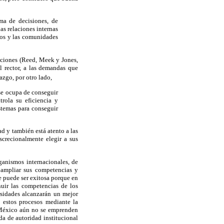
oma de decisiones, de
las relaciones internas
ios y las comunidades
tuciones (Reed, Meek y Jones,
l rector, a las demandas que
azgo, por otro lado,
 se ocupa de conseguir
trola su eficiencia y
stemas para conseguir
ad y también está atento a las
crecionalmente elegir a sus
ganismos internacionales, de
r ampliar sus competencias y
e puede ser exitosa porque en
uir las competencias de los
rsidades alcanzarán un mejor
 estos procesos mediante la
n México aún no se emprenden
da de autoridad institucional