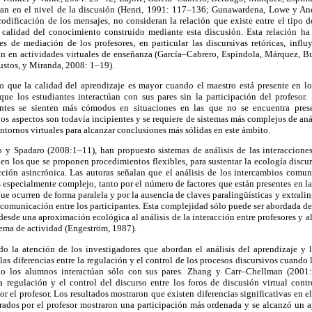
tran en el nivel de la discusión (Henri, 1991: 117–136; Gunawardena, Lowe y An
odificación de los mensajes, no consideran la relación que existe entre el tipo d
 calidad del conocimiento construido mediante esta discusión. Esta relación ha
s de mediación de los profesores, en particular las discursivas retóricas, influ
an en actividades virtuales de enseñanza (García–Cabrero, Espíndola, Márquez, B
stos, y Miranda, 2008: 1–19).
 que la calidad del aprendizaje es mayor cuando el maestro está presente en lo
 que los estudiantes interactúan con sus pares sin la participación del profesor
ntes se sienten más cómodos en situaciones en las que no se encuentra prese
os aspectos son todavía incipientes y se requiere de sistemas más complejos de anál
entornos virtuales para alcanzar conclusiones más sólidas en este ámbito.
 y Spadaro (2008:1–11), han propuesto sistemas de análisis de las interaccione
 en los que se proponen procedimientos flexibles, para sustentar la ecología discu
cción asincrónica. Las autoras señalan que el análisis de los intercambios comu
s especialmente complejo, tanto por el número de factores que están presentes en la
ue ocurren de forma paralela y por la ausencia de claves paralingüísticas y extralin
la comunicación entre los participantes. Esta complejidad sólo puede ser abordada de
 desde una aproximación ecológica al análisis de la interacción entre profesores y 
tema de actividad (Engeström, 1987).
o la atención de los investigadores que abordan el análisis del aprendizaje y
e las diferencias entre la regulación y el control de los procesos discursivos cuando 
do los alumnos interactúan sólo con sus pares. Zhang y Carr–Chellman (2001:
la regulación y el control del discurso entre los foros de discusión virtual cont
r el profesor. Los resultados mostraron que existen diferencias significativas en 
rados por el profesor mostraron una participación más ordenada y se alcanzó un ap