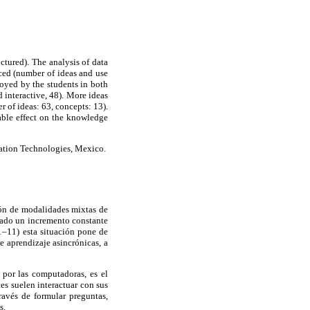
ctured). The analysis of data
uced (number of ideas and use
loyed by the students in both
d interactive, 48). More ideas
 of ideas: 63, concepts: 13).
able effect on the knowledge
ation Technologies, Mexico.
ión de modalidades mixtas de
trado un incremento constante
1–11) esta situación pone de
e aprendizaje asincrónicas, a
por las computadoras, es el
tes suelen interactuar con sus
ravés de formular preguntas,
s.