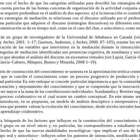
rse con el hecho de que las categorías utilizadas para describir las estrategias
cuenta precisa de las formas concretas de organización de la actividad conjunta e
 se requiere profundizar en el análisis de dos aspectos:
a)
si la interacción es contro
es estrategias de mediación se relacionan con el discurso utilizado por el profes
rma particular que adquiere el discurso (estrategias discursivas) en diferentes ent
comunicación se da en tiempo real, como en el caso del chat, o asincrónico, como en 
 de un grupo de investigadores de la Universidad de Athabasca en Canadá (v
y Archer, 2001: 1–17; Garrison, Anderson, y Archer, 2000: 87–105), resume los res
icación de las variables que intervienen en la mediación durante la interacción
tegorías de mediación identificadas son presencias cognitiva, de enseñanza y soci
ios que abordan el análisis del discurso en escenarios virtuales (ver Lajoie, Garcí
arcía–Cabrero, Márquez, Bustos y Miranda, 2008:1–19).
oción de construcción del conocimiento se sustenta en la aproximación teórica constr
la que se concibe el conocimiento como un proceso progresivo de producción y 
d particular. En este enfoque se concede particular importancia a que la comunid
, creación y mejoramiento del conocimiento y que se comprenda que la innovació
 ser mayor a la suma de las contribuciones individuales. Scardamalia y Bereiter sug
 proceso colaborativo en el cual ocurre un cambio conceptual. En este mismo s
troducen, en su propuesta, un modelo de análisis descriptivo e interpretativo 
ínea que permite valorar la evolución del conocimiento, desde niveles iniciales h
 aprendizaje colaborativo.
 la búsqueda de los factores que influyen en la construcción del conocimiento 
el grupo en un nivel micro y, en particular, las correspondientes a estudiante–e
l hecho de que las nuevas modalidades tecnológicas –que implican el uso de 
 real y asincrónico– influyen sobre los patrones de interacción, modificando lo