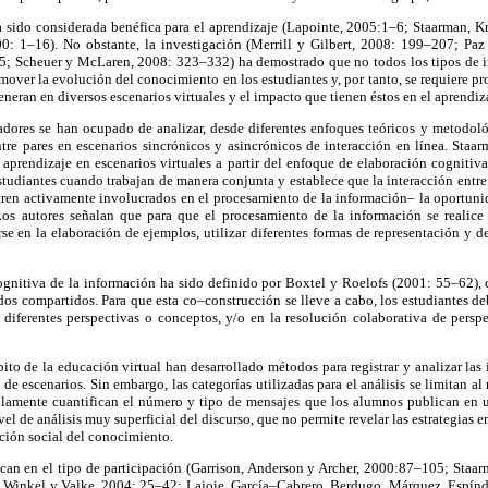
ha sido considerada benéfica para el aprendizaje (Lapointe, 2005:1–6; Staarman, K
0: 1–16). No obstante, la investigación (Merrill y Gilbert, 2008: 199–207; Pa
; Scheuer y McLaren, 2008: 323–332) ha demostrado que no todos los tipos de in
mover la evolución del conocimiento en los estudiantes y, por tanto, se requiere pr
eneran en diversos escenarios virtuales y el impacto que tienen éstos en el aprendi
adores se han ocupado de analizar, desde diferentes enfoques teóricos y metodológ
ntre pares en escenarios sincrónicos y asincrónicos de interacción en línea. Staa
aprendizaje en escenarios virtuales a partir del enfoque de elaboración cognitiv
studiantes cuando trabajan de manera conjunta y establece que la interacción entre
ren activamente involucrados en el procesamiento de la información– la oportunida
 Los autores señalan que para que el procesamiento de la información se realice 
se en la elaboración de ejemplos, utilizar diferentes formas de representación y 
ognitiva de la información ha sido definido por Boxtel y Roelofs (2001: 55–62),
os compartidos. Para que esta co–construcción se lleve a cabo, los estudiantes de
 diferentes perspectivas o conceptos, y/o en la resolución colaborativa de persp
ito de la educación virtual han desarrollado métodos para registrar y analizar las 
 de escenarios. Sin embargo, las categorías utilizadas para el análisis se limitan al 
, solamente cuantifican el número y tipo de mensajes que los alumnos publican en 
vel de análisis muy superficial del discurso, que no permite revelar las estrategias 
cción social del conocimiento.
ocan en el tipo de participación (Garrison, Anderson y Archer, 2000:87–105; Staar
 Winkel y Valke, 2004: 25–42; Lajoie, García–Cabrero, Berdugo, Márquez, Espín