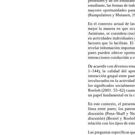
profesores y de los estudian
estudiante, las formas de tr
mayores oportunidades para 
(Kumpulainen y Mutanen, 1
En el contexto actual de las
mejor la manera en que ocur
Asimismo, se considera cruc
en actividades individuales 
factores que lo facilitan. E
revelar información importan
pares pueden ofrecer oportu
interacciones conducirán a c
De acuerdo con diversos est
1–144), la calidad del apr
interacción grupal entre par
involucrados en la actividad
los significados socialment
Roelofs (2001: 55–62) cuand
un papel fundamental en la co
En este contexto, el presen
línea entre pares; los patr
discusión (Pena–Shaff y Ni
discusión) (Boxtel y Roelo
relación con los tipos de est
Las preguntas específicas qu