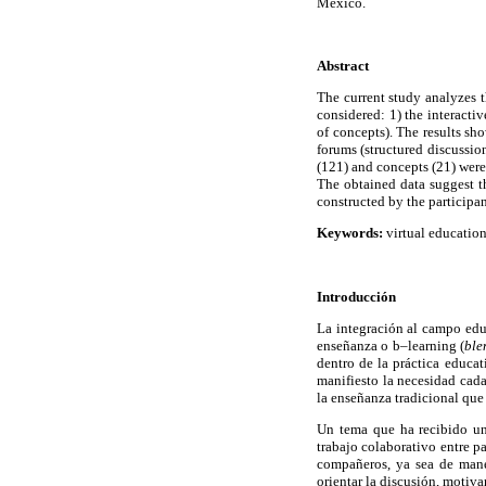
México.
Abstract
The current study analyzes t
considered: 1) the interacti
of concepts). The results sh
forums (structured discussion
(121) and concepts (21) were
The obtained data suggest t
constructed by the participan
Keywords:
virtual educatio
Introducción
La integración al campo edu
enseñanza o b–learning (
ble
dentro de la práctica educa
manifiesto la necesidad cada
la enseñanza tradicional que
Un tema que ha recibido un
trabajo colaborativo entre pa
compañeros, ya sea de maner
orientar la discusión, motiva