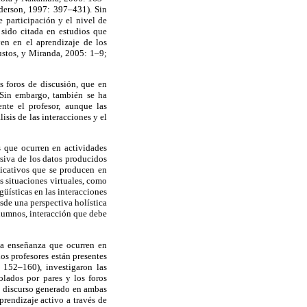
derson, 1997: 397–431). Sin
e participación y el nivel de
 sido citada en estudios que
yen en el aprendizaje de los
ustos, y Miranda, 2005: 1–9;
s foros de discusión, que en
. Sin embargo, también se ha
nte el profesor, aunque las
isis de las interacciones y el
s que ocurren en actividades
rsiva de los datos producidos
nicativos que se producen en
s situaciones virtuales, como
güísticas en las interacciones
sde una perspectiva holística
alumnos, interacción que debe
 la enseñanza que ocurren en
los profesores están presentes
 152–160), investigaron las
rolados por pares y los foros
el discurso generado en ambas
rendizaje activo a través de