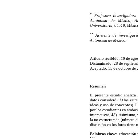
*
Profesora–investigador
Autónoma de México, Av.
Universitaria, 04510, Méxic
**
Asistente de investiga
Autónoma de México.
Artículo recibido: 10 de ago
Dictaminado: 28 de septiem
Aceptado: 15 de octubre de
Resumen
El presente estudio analiza 
datos consideró:
1)
las estr
ideas y uso de conceptos). L
por los estudiantes en ambos 
interactivas, 48). Asimismo,
la no estructurada (número d
discusión en los foros tiene 
Palabras clave:
educación 