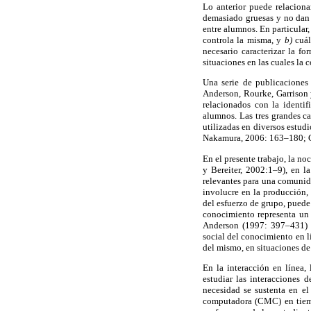
Lo anterior puede relaciona
demasiado gruesas y no dan 
entre alumnos. En particular,
controla la misma, y
b)
cuál
necesario caracterizar la fo
situaciones en las cuales la 
Una serie de publicaciones
Anderson, Rourke, Garrison 
relacionados con la identif
alumnos. Las tres grandes ca
utilizadas en diversos estud
Nakamura, 2006: 163–180; G
En el presente trabajo, la n
y Bereiter, 2002:1–9), en 
relevantes para una comunida
involucre en la producción
del esfuerzo de grupo, puede
conocimiento representa un
Anderson (1997: 397–431) in
social del conocimiento en l
del mismo, en situaciones de
En la interacción en línea,
estudiar las interacciones d
necesidad se sustenta en e
computadora (CMC) en tiempo