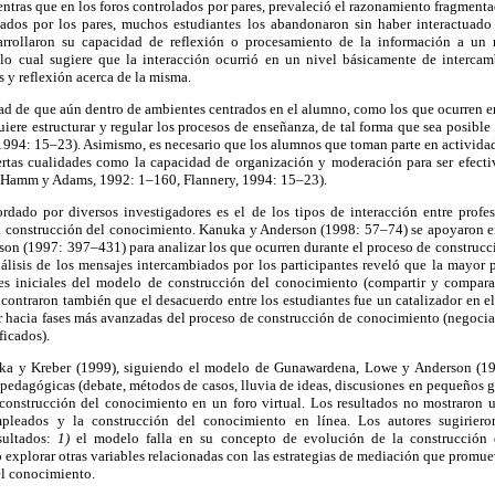
entras que en los foros controlados por pares, prevaleció el razonamiento fragment
lados por los pares, muchos estudiantes los abandonaron sin haber interactuad
arrollaron su capacidad de reflexión o procesamiento de la información a un 
lo cual sugiere que la interacción ocurrió en un nivel básicamente de intercam
s y reflexión acerca de la misma.
dad de que aún dentro de ambientes centrados en el alumno, como los que ocurren 
uiere estructurar y regular los procesos de enseñanza, de tal forma que sea posible
 1994: 15–23). Asimismo, es necesario que los alumnos que toman parte en activida
iertas cualidades como la capacidad de organización y moderación para ser efectiv
 (Hamm y Adams, 1992: 1–160, Flannery, 1994: 15–23).
dado por diversos investigadores es el de los tipos de interacción entre prof
 la construcción del conocimiento. Kanuka y Anderson (1998: 57–74) se apoyaron e
n (1997: 397–431) para analizar los que ocurren durante el proceso de construcc
nálisis de los mensajes intercambiados por los participantes reveló que la mayor p
ses iniciales del modelo de construcción del conocimiento (compartir y compar
ncontraron también que el desacuerdo entre los estudiantes fue un catalizador en e
 hacia fases más avanzadas del proceso de construcción de conocimiento (negociac
ficados).
uka y Kreber (1999), siguiendo el modelo de Gunawardena, Lowe y Anderson (19
as pedagógicas (debate, métodos de casos, lluvia de ideas, discusiones en pequeños g
 construcción del conocimiento en un foro virtual. Los resultados no mostraron un
mpleados y la construcción del conocimiento en línea. Los autores sugiriero
esultados:
1)
el modelo falla en su concepto de evolución de la construcción 
o explorar otras variables relacionadas con las estrategias de mediación que promu
el conocimiento.