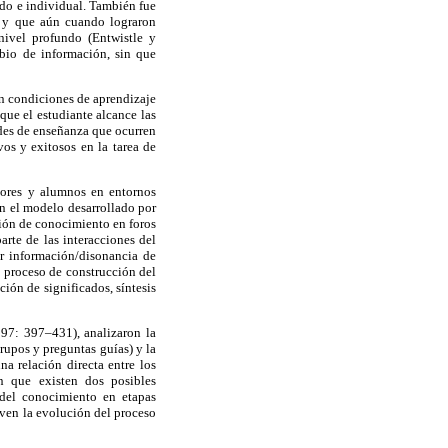
ado e individual. También fue
o y que aún cuando lograron
nivel profundo (Entwistle y
bio de información, sin que
en condiciones de aprendizaje
 que el estudiante alcance las
des de enseñanza que ocurren
os y exitosos en la tarea de
esores y alumnos en entornos
n el modelo desarrollado por
ión de conocimiento en foros
arte de las interacciones del
ar información/disonancia de
l proceso de construcción del
ión de significados, síntesis
97: 397–431), analizaron la
rupos y preguntas guías) y la
a relación directa entre los
n que existen dos posibles
del conocimiento en etapas
even la evolución del proceso