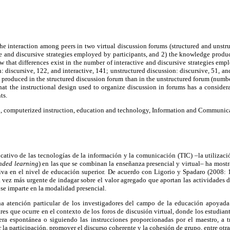
he interaction among peers in two virtual discussion forums (structured and unstru
ve and discursive strategies employed by participants, and 2) the knowledge prod
ow that differences exist in the number of interactive and discursive strategies emp
: discursive, 122, and interactive, 141; unstructured discussion: discursive, 51, an
 produced in the structured discussion forum than in the unstructured forum (number
hat the instructional design used to organize discussion in forums has a consider
ts.
n, computerized instruction, education and technology, Information and Communic
cativo de las tecnologías de la información y la comunicación (TIC) –la utilizac
nded learning
) en las que se combinan la enseñanza presencial y virtual– ha mos
tiva en el nivel de educación superior. De acuerdo con Ligorio y Spadaro (2008: 
 vez más urgente de indagar sobre el valor agregado que aportan las actividades d
 se imparte en la modalidad presencial.
a atención particular de los investigadores del campo de la educación apoyada 
res que ocurre en el contexto de los foros de discusión virtual, donde los estudian
a espontánea o siguiendo las instrucciones proporcionadas por el maestro, a t
r la participación, promover el discurso coherente y la cohesión de grupo, entre otra