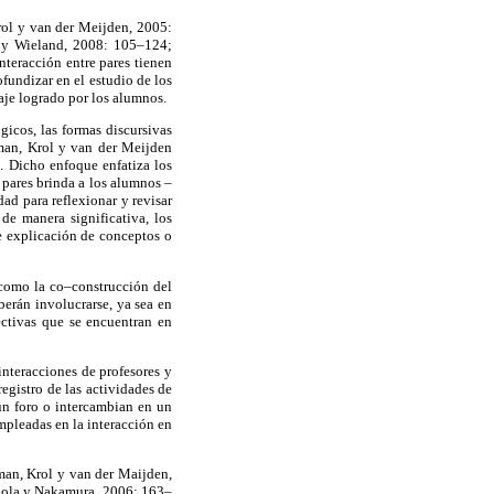
rol y van der Meijden, 2005:
z y Wieland, 2008: 105–124;
teracción entre pares tienen
ofundizar en el estudio de los
zaje logrado por los alumnos.
icos, las formas discursivas
rman, Krol y van der Meijden
a. Dicho enfoque enfatiza los
 pares brinda a los alumnos –
d para reflexionar y revisar
de manera significativa, los
de explicación de conceptos o
 como la co–construcción del
berán involucrarse, ya sea en
ectivas que se encuentran en
interacciones de profesores y
registro de las actividades de
un foro o intercambian en un
empleadas en la interacción en
man, Krol y van der Maijden,
dola y Nakamura, 2006: 163–