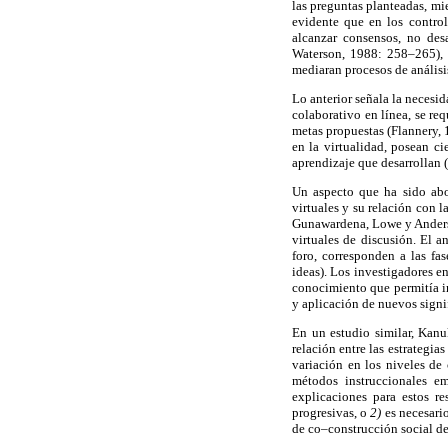
las preguntas planteadas, mi
evidente que en los contro
alcanzar consensos, no des
Waterson, 1988: 258–265), 
mediaran procesos de análisi
Lo anterior señala la necesi
colaborativo en línea, se req
metas propuestas (Flannery,
en la virtualidad, posean c
aprendizaje que desarrollan
Un aspecto que ha sido abor
virtuales y su relación con
Gunawardena, Lowe y Anderso
virtuales de discusión. El a
foro, corresponden a las fa
ideas). Los investigadores e
conocimiento que permitía ir
y aplicación de nuevos signi
En un estudio similar, Kan
relación entre las estrategi
variación en los niveles de
métodos instruccionales e
explicaciones para estos r
progresivas, o
2)
es necesari
de co–construcción social d