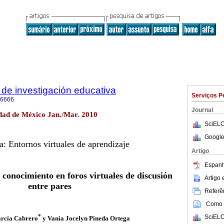
de investigación educativa
Serviços P
-6666
Journal
dad de México Jan./Mar. 2010
SciELO
Google
a: Entornos virtuales de aprendizaje
Artigo
Espanh
 conocimiento en foros virtuales de discusión
Artigo
entre pares
Referên
Como c
*
SciELO
arcía Cabrero
y Vania Jocelyn Pineda Ortega