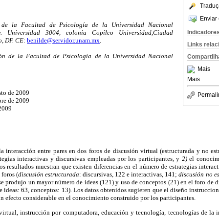
Traduç
Enviar 
a de la Facultad de Psicología de la Universidad Nacional
 Universidad 3004, colonia Copilco Universidad,Ciudad
Indicadore
o, DF. CE:
benilde@servidor.unam.mx
.
Links rela
ción de la Facultad de Psicología de la Universidad Nacional
Compartilh
Mais
Mais
sto de 2009
Permali
bre de 2009
 2009
la interacción entre pares en dos foros de discusión virtual (estructurada y no estr
ategias interactivas y discursivas empleadas por los participantes, y
2)
el conocim
os resultados muestran que existen diferencias en el número de estrategias interac
foros (
discusión estructurada
: discursivas, 122 e interactivas, 141;
discusión no e
 se produjo un mayor número de ideas (121) y uso de conceptos (21) en el foro de d
e ideas: 63, conceptos: 13). Los datos obtenidos sugieren que el diseño instrucciona
un efecto considerable en el conocimiento construido por los participantes.
virtual, instrucción por computadora, educación y tecnología, tecnologías de la