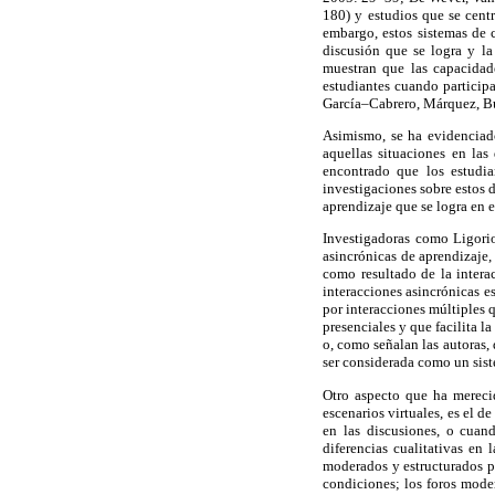
180) y estudios que se cen
embargo, estos sistemas de c
discusión que se logra y la
muestran que las capacidade
estudiantes cuando particip
García–Cabrero, Márquez, Bu
Asimismo, se ha evidenciado
aquellas situaciones en las
encontrado que los estudia
investigaciones sobre estos d
aprendizaje que se logra en 
Investigadoras como Ligorio
asincrónicas de aprendizaje,
como resultado de la intera
interacciones asincrónicas e
por interacciones múltiples q
presenciales y que facilita 
o, como señalan las autoras,
ser considerada como un sis
Otro aspecto que ha merecid
escenarios virtuales, es el d
en las discusiones, o cuan
diferencias cualitativas en 
moderados y estructurados po
condiciones; los foros mode