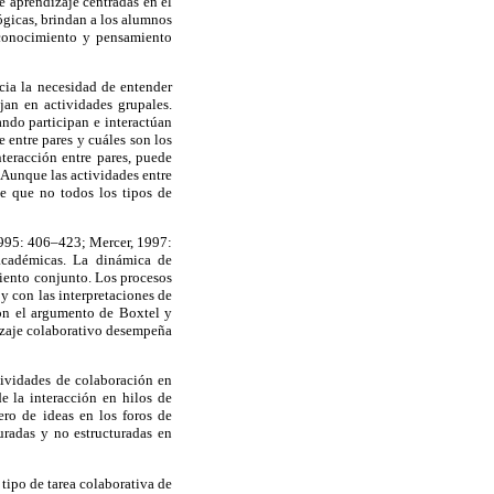
e aprendizaje centradas en el
ógicas, brindan a los alumnos
e conocimiento y pensamiento
ncia la necesidad de entender
jan en actividades grupales.
ndo participan e interactúan
 entre pares y cuáles son los
nteracción entre pares, puede
 Aunque las actividades entre
te que no todos los tipos de
1995: 406–423; Mercer, 1997:
 académicas. La dinámica de
miento conjunto. Los procesos
y con las interpretaciones de
con el argumento de Boxtel y
izaje colaborativo desempeña
ctividades de colaboración en
e la interacción en hilos de
ro de ideas en los foros de
turadas y no estructuradas en
l tipo de tarea colaborativa de