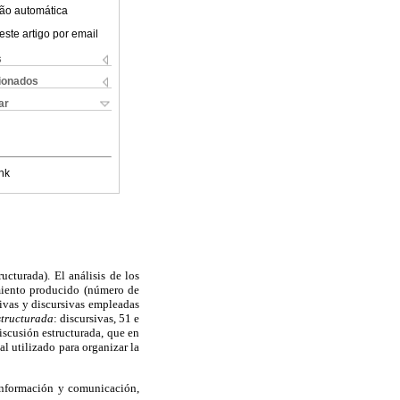
ão automática
este artigo por email
s
cionados
ar
nk
ucturada). El análisis de los
iento producido (número de
tivas y discursivas empleadas
structurada
: discursivas, 51 e
iscusión estructurada, que en
l utilizado para organizar la
 información y comunicación,