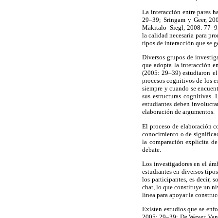
La interacción entre pares 
29–39; Sringam y Geer, 200
Mäkitalo–Siegl, 2008: 77–95
la calidad necesaria para pro
tipos de interacción que se g
Diversos grupos de investig
que adopta la interacción e
(2005: 29–39) estudiaron el 
procesos cognitivos de los e
siempre y cuando se encuent
sus estructuras cognitivas.
estudiantes deben involucrar
elaboración de argumentos.
El proceso de elaboración c
conocimiento o de significad
la comparación explícita de
debate.
Los investigadores en el ámb
estudiantes en diversos tipos
los participantes, es decir
chat, lo que constituye un ni
línea para apoyar la constru
Existen estudios que se enf
2005: 29–39; De Wever, Van