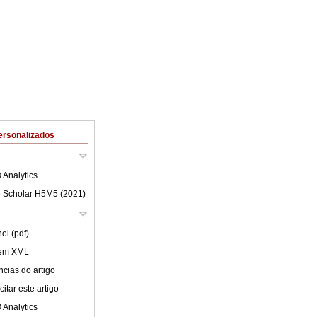
ersonalizados
 Analytics
 Scholar H5M5 (
2021
)
ol (pdf)
 em XML
cias do artigo
itar este artigo
 Analytics