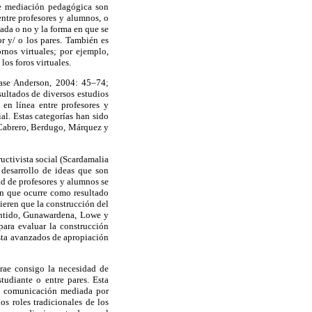
 de mediación pedagógica son
ntre profesores y alumnos, o
lada o no y la forma en que se
or y/ o los pares. También es
ornos virtuales; por ejemplo,
los foros virtuales.
éase Anderson, 2004: 45–74;
ultados de diversos estudios
 en línea entre profesores y
al. Estas categorías han sido
a–Cabrero, Berdugo, Márquez y
uctivista social (Scardamalia
desarrollo de ideas que son
ad de profesores y alumnos se
n que ocurre como resultado
ieren que la construcción del
entido, Gunawardena, Lowe y
para evaluar la construcción
asta avanzados de apropiación
trae consigo la necesidad de
studiante o entre pares. Esta
la comunicación mediada por
s roles tradicionales de los