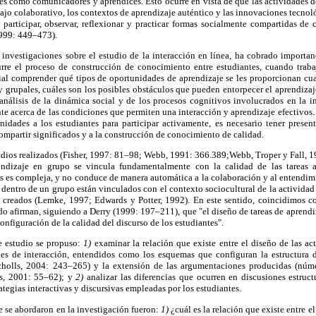
tes como comunicadores y aprendices. Esto ocurre en vista de que las actividades d
abajo colaborativo, los contextos de aprendizaje auténtico y las innovaciones tecnol
participar, observar, reflexionar y practicar formas socialmente compartidas d
999: 449–473).
 investigaciones sobre el estudio de la interacción en línea, ha cobrado importa
re el proceso de construcción de conocimiento entre estudiantes, cuando traba
ial comprender qué tipos de oportunidades de aprendizaje se les proporcionan cua
y grupales, cuáles son los posibles obstáculos que pueden entorpecer el aprendizaje
l análisis de la dinámica social y de los procesos cognitivos involucrados en la i
te acerca de las condiciones que permiten una interacción y aprendizaje efectivos.
nidades a los estudiantes para participar activamente, es necesario tener presen
ompartir significados y a la construcción de conocimiento de calidad.
udios realizados (Fisher, 1997: 81–98; Webb, 1991: 366.389;Webb, Troper y Fall, 
endizaje en grupo se vincula fundamentalmente con la calidad de las tareas
es es compleja, y no conduce de manera automática a la colaboración y al entendi
 dentro de un grupo están vinculados con el contexto sociocultural de la actividad 
e creados (Lemke, 1997; Edwards y Potter, 1992). En este sentido, coincidimos 
o afirman, siguiendo a Derry (1999: 197–211), que "el diseño de tareas de aprend
nfiguración de la calidad del discurso de los estudiantes".
te estudio se propuso:
1)
examinar la relación que existe entre el diseño de las a
ones de interacción, entendidos como los esquemas que configuran la estructura d
cholls, 2004: 243–265) y la extensión de las argumentaciones producidas (núme
fs, 2001: 55–62); y
2)
analizar las diferencias que ocurren en discusiones estruc
rategias interactivas y discursivas empleadas por los estudiantes.
e se abordaron en la investigación fueron:
1)
¿cuál es la relación que existe entre e