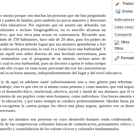
Traduc
Enviar 
este asunto porque son muchas las personas que me han preguntado
Indicadore
es y padres de familia, pero también no pocos maestros y directores
veles educativos. Por supuesto que en asunto tan debatido, tan
Links rela
ulturales e incluso biogeográficos, no es sencillo alcanzar un
tivo, que nos sirva para actuar en consonancia. Recuerdo que,
Compartir
ado de 350 habitantes, hace más de 20 años, para los padres de
Otros
ardín de Niños debería lograr que sus alumnos aprendieran a leer
Otros
su educación preescolar, lo cual es a todas luces una barbaridad. Y
e aquél otro señor director de una facultad universitaria, para
Permali
 terminaban con el programa de su materia, incluso antes de
lo cual es otra barbaridad, pues un docente a quien le sobra tiempo
do ello es que en estas notas procuraré dar con las características
 mí es un buen maestro, independientemente del lugar y del nivel educativo.
(y de aquí en adelante usaré indistintamente uno u otro género para referirme
 trabajo; esto es que cree en sí mismo como persona y como maestro, que está segur
el desarrollo físico, intelectual, afectivo, social y moral de sus alumnos, que él e
miento de sus pupilos como seres humanos, como individuos. Una buena maestra 
e la educación, y por tanto siempre se conduce profesionalmente. Quedan fuera, pu
s escogieron la carrera porque les ofrece una plaza segura; quienes ven su de
pervisores.
 que sus alumnos son personas en cuyo desarrollo humano están colaborando, 
llo de las competencias culturales básicas de comunicación, pensamiento crítico,
sarrollo y consolidación de los valores cívicos y culturales fundamentales.