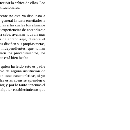
cibir la crítica de ellos. Los
titucionales.
ente no está ya dispuesto a
 general intenta enseñarles a
ias a las cuales los alumnos
 experiencias de aprendizaje
 ya sabe; avanzan todavía más
 de aprendizaje, durante el
os diseñen sus propias metas,
s independientes, que toman
ién los procedimientos, los
ace está bien hecho.
 quien ha leído esto es padre
tivo de alguna institución de
n estas características, si yo
das estas cosas se aprenden o
or, y por lo tanto tenemos el
ualquier establecimiento que