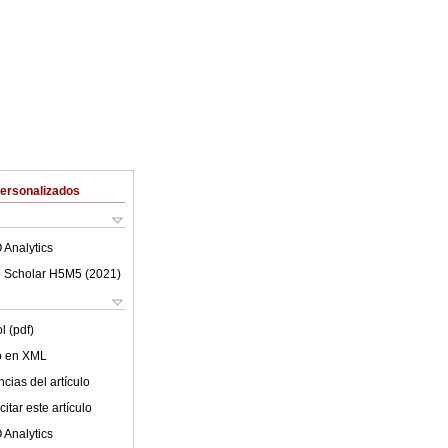
Personalizados
 Analytics
 Scholar H5M5 (
2021
)
l (pdf)
lo en XML
cias del artículo
itar este artículo
 Analytics