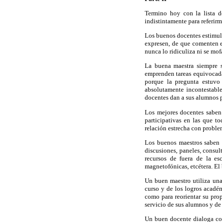
Termino hoy con la lista 
indistintamente para referir
Los buenos docentes estimula
expresen, de que comenten e
nunca lo ridiculiza ni se mofa
La buena maestra siempre 
emprenden tareas equivocada
porque la pregunta estuvo
absolutamente incontestable
docentes dan a sus alumnos p
Los mejores docentes saben 
participativas en las que t
relación estrecha con problem
Los buenos maestros saben u
discusiones, paneles, consult
recursos de fuera de la escu
magnetofónicas, etcétera. El
Un buen maestro utiliza una
curso y de los logros académ
como para reorientar su pro
servicio de sus alumnos y de
Un buen docente dialoga con