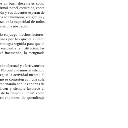
 que un buen docente es como
rmol por él esculpida, cobre
ción y sus docentes esperan de
tros son humanos, amigables y
nza en la capacidad de todos
s es una aberración.
do en juego muchos factores:
lemas por los que el alumno
strategia seguida para que el
encuentra la institución, las
está fracasando, la menguada
r intelectual y afectivamente
s. No confundamos el silencio
eguir la actividad mental, el
 no se contesten con una sola
ncadenando con los aportes de
dicen y siempre favorece el
jo de la "mejor alumna" como
en el proceso de aprendizaje