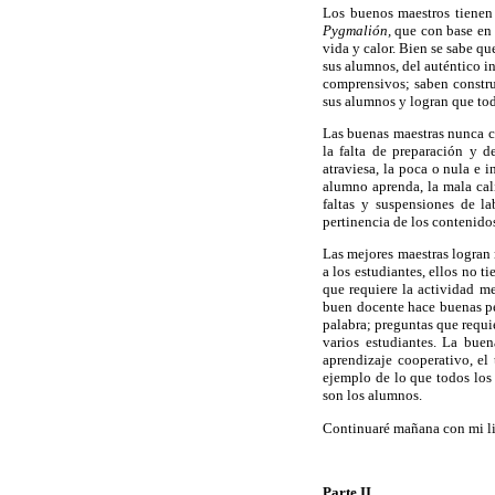
Los buenos maestros tienen 
Pygmalión,
que con base en 
vida y calor. Bien se sabe qu
sus alumnos, del auténtico i
comprensivos; saben constru
sus alumnos y logran que tod
Las buenas maestras nunca c
la falta de preparación y 
atraviesa, la poca o nula e 
alumno aprenda, la mala cali
faltas y suspensiones de la
pertinencia de los contenidos
Las mejores maestras logran 
a los estudiantes, ellos no 
que requiere la actividad me
buen docente hace buenas peg
palabra; preguntas que requi
varios estudiantes. La bue
aprendizaje cooperativo, el
ejemplo de lo que todos los
son los alumnos.
Continuaré mañana con mi li
Parte II