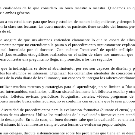
de cualidades de lo que considero un buen maestro o maestra. Quedamos en qu
me a ambos géneros.
n a sus estudiantes para que lean y estudien de manera independiente, y siempre 
n la clase sus lecturas. Un buen maestro es paciente, tiene sentido del humor, pe
 de él.
se asegura de que sus alumnos entienden claramente lo que se espera de ello
mente porque no entendieron la pauta o el procedimiento supuestamente explica
 mal formulada por el docente. ¡Con cuántos "reactivos" de opción múltipl
s! ¡Los estudios etnográficos realizados en el salón de clase nos muestran qu
ara contestar una pregunta no llega, en promedio, a los tres segundos!
que la indisciplina se debe al aburrimiento, por eso son capaces de diseñar y p
odos los alumnos se interesan. Organizan los contenidos alrededor de conceptos
as de la vida diaria de los alumnos y son capaces de integrar los saberes cotidianos
tilizar muchos recursos y estrategias para el aprendizaje, no se limitan a "dar s
as, intercambios, seminarios; utilizan sistemáticamente la biblioteca escolar y otr
ela: folletos, revistas, periódicos, fotografías, carteles, videos, programas de 
 buen maestro busca estos recursos, no se conforma con esperar a que le sean propo
 diversidad de procedimientos para la evaluación formativa (durante el curso) y s
icos de sus alumnos. Utiliza los resultados de la evaluación formativa para atend
pio desempeño. En todo caso, un buen docente sabe que la evaluación es una act
 él mismo. El buen maestro siempre busca formas de evaluar su propio trabajo.
 sus colegas, discute sistemáticamente sobre los problemas que tiene en su desem