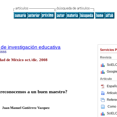
de investigación educativa
Servicios 
6666
Revista
ad de México oct./dic. 2008
SciELO
Google
Articulo
Españo
reconocemos a un buen maestro?
Artícu
Referen
Como c
Juan Manuel Gutiérrez Vazquez
SciELO