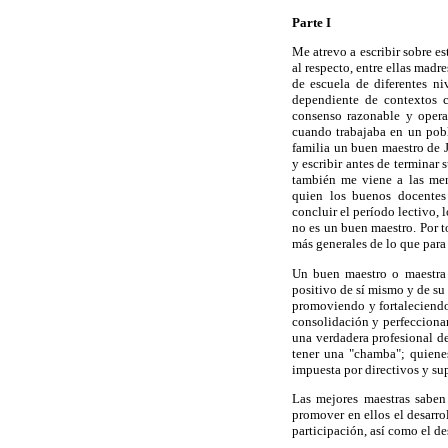
Parte I
Me atrevo a escribir sobre 
al respecto, entre ellas madr
de escuela de diferentes ni
dependiente de contextos c
consenso razonable y opera
cuando trabajaba en un pobl
familia un buen maestro de J
y escribir antes de terminar 
también me viene a las ment
quien los buenos docentes
concluir el período lectivo, 
no es un buen maestro. Por to
más generales de lo que para
Un buen maestro o maestra 
positivo de sí mismo y de su
promoviendo y fortaleciendo 
consolidación y perfecciona
una verdadera profesional d
tener una "chamba"; quiene
impuesta por directivos y su
Las mejores maestras saben
promover en ellos el desarro
participación, así como el de