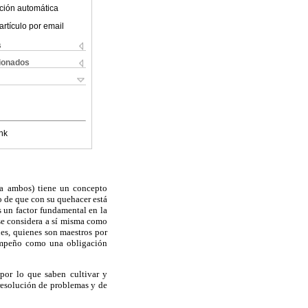
ción automática
artículo por email
s
cionados
nk
 a ambos) tiene un concepto
o de que con su quehacer está
s un factor fundamental en la
se considera a sí misma como
es, quienes son maestros por
sempeño como una obligación
por lo que saben cultivar y
 resolución de problemas y de