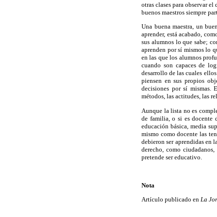
otras clases para observar el
buenos maestros siempre parti
Una buena maestra, un buen
aprender, está acabado, como
sus alumnos lo que sabe; co
aprenden por sí mismos lo q
en las que los alumnos profu
cuando son capaces de logr
desarrollo de las cuales ell
piensen en sus propios obj
decisiones por sí mismas. 
métodos, las actitudes, las r
Aunque la lista no es comple
de familia, o si es docente 
educación básica, media super
mismo como docente las tengo
debieron ser aprendidas en l
derecho, como ciudadanos, d
pretende ser educativo.
Nota
Artículo publicado en
La Jo