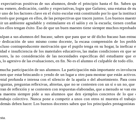
expectativas positivas de sus alumnos, desde el principio hasta el fin. Saben
su esmero, dedicación, cariño y expectativas, logra que
Galatea,
una estatua de má
e uno de los factores clave en el éxito escolar está constituido por lo que la institu
nterés que pongan en ellos, de las perspectivas que tracen juntos. Los buenos maes
ir un ambiente agradable y estimulante en el salón y en la escuela; tienen confia
os ellos tengan éxito. Eso de que un buen maestro tiene siempre muchos reprobado
ulpan a sus alumnos del fracaso; saben que para que se dé dicho fracaso han entra
de dedicación de uno mismo como docente, la escasa comprensión de los prob
incluso contraproducente motivación que el pupilo tenga en su hogar, la ineficaz e
dad e insuficiencia de los materiales educativos, las malas condiciones en que se 
bores, la no consideración de las necesidades específicas del estudiante que 
, lo agresivo de las evaluaciones, en fin. No es el alumno el culpable de todo ello.
mucha participación de sus alumnos. La participación más importante es involucra
tienen que estar brincando o yendo de un lugar a otro para mostrar que están activo
ntal profunda e intensa con el silencio de la apatía o del aburrimiento. Para cons
untas, preguntas reflexivas, abiertas, que no se contesten con un sí o un no, que
eran de reflexión y se contesten con respuestas elaboradas, que a menudo se van e
na maestra siempre pide a sus alumnos que den ejemplos concretos de lo que 
 trabajo colectivo. Nunca pone a competir a unos con otros ni muestra el traba
 demás deben hacer. Los buenos docentes saben que los principales protagonistas 
sta.