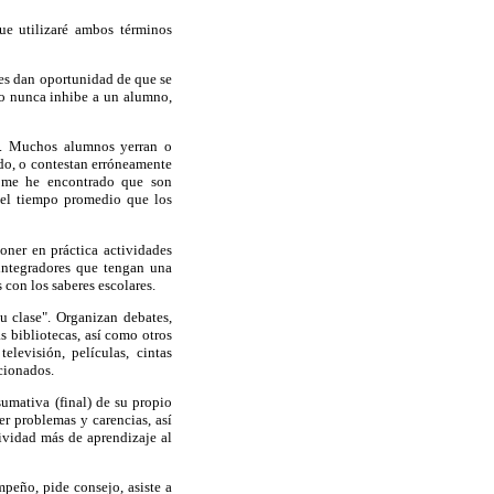
e utilizaré ambos términos
les dan oportunidad de que se
ro nunca inhibe a un alumno,
s. Muchos alumnos yerran o
do, o contestan erróneamente
e me he encontrado que son
e el tiempo promedio que los
oner en práctica actividades
 integradores que tengan una
 con los saberes escolares.
u clase". Organizan debates,
as bibliotecas, así como otros
televisión, películas, cintas
rcionados.
umativa (final) de su propio
er problemas y carencias, así
ividad más de aprendizaje al
peño, pide consejo, asiste a