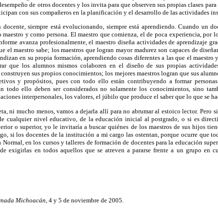
 desempeño de otros docentes y los invita para que observen sus propias clases para re
cipan con sus compañeros en la planificación y el desarrollo de las actividades ins
 docente, siempre está evolucionando, siempre está aprendiendo. Cuando un doc
 maestro y como persona. El maestro que comienza, el de poca experiencia, por lo
nforme avanza profesionalmente, el maestro diseña actividades de aprendizaje grac
ue el maestro sabe; los maestros que logran mayor madurez son capaces de diseñar
ndizan en su propia formación, aprendiendo cosas diferentes a las que el maestro
ar que los alumnos mismos colaboren en el diseño de sus propias actividades
os construyen sus propios conocimientos; los mejores maestros logran que sus alumn
etivos y propósitos, pues con todo ello están contribuyendo a formar persona
En todo ello deben ser considerados no solamente los conocimientos, sino tamb
elaciones interpersonales, los valores, el júbilo que produce el saber que lo que se h
ta, ni mucho menos, vamos a dejarla allí para no abrumar al estoico lector. Pero si
de cualquier nivel educativo, de la educación inicial al postgrado, o si es direc
ior o superior, yo le invitaría a buscar quiénes de los maestros de sus hijos tiene
, si los docentes de la institución a mi cargo las ostentan, porque ocurre que to
a Normal, en los cursos y talleres de formación de docentes para la educación superi
e exigirlas en todos aquellos que se atreven a pararse frente a un grupo en c
rnada Michoacán,
4 y 5 de noviembre de 2005.