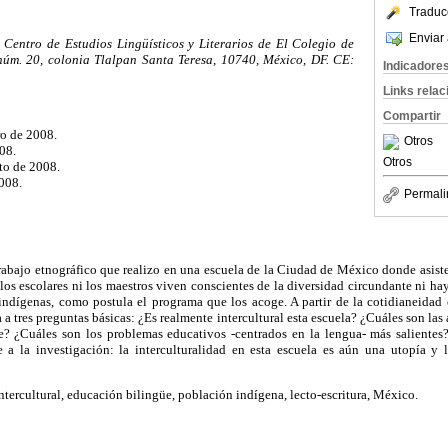
Traduc
Enviar 
 Centro de Estudios Lingüísticos y Literarios de El Colegio de
úm. 20, colonia Tlalpan Santa Teresa, 10740, México, DF. CE:
Indicadore
Links rela
Compartir
ro de 2008.
Otros
08.
Otros
to de 2008.
008.
Permali
trabajo etnográfico que realizo en una escuela de la Ciudad de México donde asist
os escolares ni los maestros viven conscientes de la diversidad circundante ni hay
indígenas, como postula el programa que los acoge. A partir de la cotidianeidad e
 a tres preguntas básicas: ¿Es realmente intercultural esta escuela? ¿Cuáles son las 
te? ¿Cuáles son los problemas educativos -centrados en la lengua- más salientes
e a la investigación: la interculturalidad en esta escuela es aún una utopía y 
tercultural, educación bilingüe, población indígena, lecto-escritura, México.