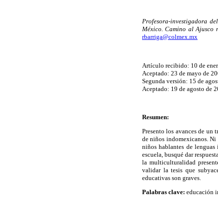
Profesora-investigadora del
México. Camino al Ajusco n
rbarriga@colmex.mx
Artículo recibido: 10 de ene
Aceptado: 23 de mayo de 20
Segunda versión: 15 de agos
Aceptado: 19 de agosto de 2
Resumen:
Presento los avances de un 
de niños indomexicanos. Ni l
niños hablantes de lenguas 
escuela, busqué dar respuesta
la multiculturalidad presen
validar la tesis que subyac
educativas son graves.
Palabras clave:
educación in