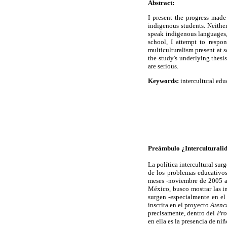
Abstract:
I present the progress made
indigenous students. Neither
speak indigenous languages, 
school, I attempt to respon
multiculturalism present at 
the study's underlying thesis
are serious.
Keywords:
intercultural edu
Preámbulo ¿Interculturali
La política intercultural su
de los problemas educativos
meses -noviembre de 2005 a 
México, busco mostrar las i
surgen -especialmente en el 
inscrita en el proyecto
Atenc
precisamente, dentro del
Pro
en ella es la presencia de niñ