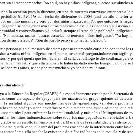
aban sin el menor empacho: "no aquí, no hay niños indígenas, si acaso sus abuelos s
ho la atención pues la directora, en una de nuestras entrevistas anteriores a la
 periódico
Noti-Pablo
con fecha de diciembre de 2004 (casi un año anterior a 
 por un niño mazahua y otro por dos niñas mazatecas. ¿Por qué entonces la negac
a negación se hacía extensiva a otros maestros de escuelas aledañas que asistían a 
rtunidad y conversábamos, yo inducía siempre el tema de la población indígena en 
r: "No, maestra, no, en nuestras escuelas no tenemos niños indígenas". "Ya hay m
aron de sus dialectos". "Son de pueblo pero ya no hablan dialecto".
ante personaje en el mosaico de actores por su interacción cotidiana con todos los n
abar a varios niños indígenas en el recreo, se acercó preguntándome con sigilo y
ctos" y por qué quería que los hablaran. El cariz del diálogo le dio confianza para
 hablaban náhuatl y que ella también lo había hablado mucho tiempo pero que se 
 así con mis niños, se enojaba rete mucho si yo hablaba mi idioma".
rculturalidad?
yo a la Educación Regular (USAER) fue específicamente creada por la Secretaría d
licas como un espacio de apoyo para los maestros de grupo, quienes al detecta
en la realidad algunos son mucho más que de aprendizaje; van desde problem
a los de adicción) pueden enviarlos para que reciban una ayuda adicional que refu
espacio ideal para enfrentar la interculturalidad y más aún el bilingüismo de ma
 rutina, los niños indomexicanos, sobre todo los más pequeños, son enviados a U
 grados es un escollo inmenso para ellos. Más allá de la sensibilidad y evidente co
odía o no quería ver que la raíz del problema emanaba de la interferencia entre las 
s compañeros, ella negaba la existencia de niños indígenas en la escuela, y de rec