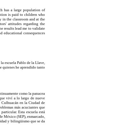
ch has a large population of
ntion is paid to children who
y in the classroom and at the
ors' attitudes regarding the
e results lead me to validate
l and educational consequences
 la escuela Pablo de la Llave,
e quienes he aprendido tanto
ntinuamente como la panacea
que viví a lo largo de nueve
de Culhuacán en la Ciudad de
problemas más acuciantes que
particular. Esta escuela está
 de México (SEP), enmarcado,
lidad y bilingüismo que se da