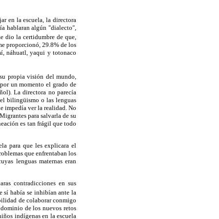
r en la escuela, la directora
ía hablaran algún "dialecto",
e dio la certidumbre de que,
 me proporcionó, 29.8% de los
í, náhuatl, yaqui y totonaco
 su propia visión del mundo,
se por un momento el grado de
ñol). La directora no parecía
 el bilingüismo o las lenguas
e impedía ver la realidad. No
Migrantes para salvarla de su
eación es tan frágil que todo
ela para que les explicara el
problemas que enfrentaban los
 cuyas lenguas maternas eran
aras contradicciones en sus
 sí había se inhibían ante la
ibilidad de colaborar conmigo
l dominio de los nuevos retos
niños indígenas en la escuela