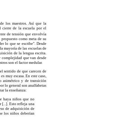
de los maestros. Así que la
cierre de la escuela por el
ente de tensión que envolvía
bía propuesto como meta de su
der lo que se escribe". Desde
la mayoría de las escuelas de
isición de la lengua escrita.
e y complejidad que van desde
stros son el factor medular.
el sentido de que carecen de
- es muy escasa. En este caso,
 asimétrico y de transición
or lo general son analfabetas
zar la enseñanza:
que haya niños que no
[...]. Esto refleja una
eso de adquisición de
ue los niños deberían