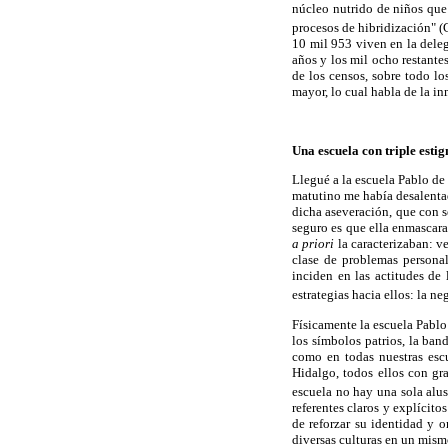
núcleo nutrido de niños que 
procesos de hibridización" (
10 mil 953 viven en la deleg
años y los mil ocho restante
de los censos, sobre todo l
mayor, lo cual habla de la in
Una escuela con triple esti
Llegué a la escuela Pablo de
matutino me había desalentado
dicha aseveración, que con s
seguro es que ella enmascara
a priori
la caracterizaban: v
clase de problemas persona
inciden en las actitudes de 
estrategias hacia ellos: la n
Físicamente la escuela Pablo
los símbolos patrios, la ban
como en todas nuestras esc
Hidalgo, todos ellos con gra
escuela no hay una sola alus
referentes claros y explícito
de reforzar su identidad y 
diversas culturas en un mism