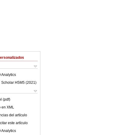
Personalizados
 Analytics
 Scholar H5M5 (
2021
)
l (pdf)
lo en XML
cias del artículo
itar este artículo
 Analytics