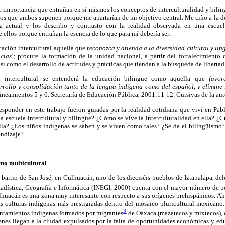
e importancia que entrañan en sí mismos los conceptos de interculturalidad y bili
ricos que ambos suponen porque me apartarían de mi objetivo central. Me ciño a la de
na actual y los describo y contrasto con la realidad observada en una escue
 ellos porque entrañan la esencia de lo que para mí debería ser:
cación intercultural aquella que
reconozca y atienda a la diversidad cultural y lin
cias';
procure la formación de la unidad nacional, a partir del fortalecimiento d
sí como el desarrollo de actitudes y prácticas que tiendan a la búsqueda de libertad 
n intercultural se entenderá la educación bilingüe como aquella que
favor
arrollo y consolidación tanto de la lengua indígena como del español, y elimine
ineamientos 5 y 6. Secretaría de Educación Pública, 2001:11-12. Cursivas de la aut
esponder en este trabajo fueron guiadas por la realidad cotidiana que viví en Pa
a escuela intercultural y bilingüe? ¿Cómo se vive la interculturalidad en ella? ¿Cu
lla? ¿Los niños indígenas se saben y se viven como tales? ¿Se da el bilingüismo?
endizaje?
rno multicultural
l barrio de San José, en Culhuacán, uno de los dieciséis pueblos de Iztapalapa, de
stadística, Geografía e Informática (INEGI, 2000) cuenta con el mayor número de 
huacán es una zona muy interesante con respecto a sus orígenes prehispánicos. A
as culturas indígenas más prestigiadas dentro del mosaico pluricultural mexicano
3
sentamientos indígenas formados por migrantes
de Oaxaca (mazatecos y mixtecos), 
enes llegan a la ciudad expulsados por la falta de oportunidades económicas y edu