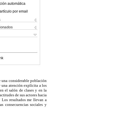
ción automática
artículo por email
s
cionados
nk
e una considerable población
 una atención explícita a los
n el salón de clases y en la
actitudes de sus actores hacia
? Los resultados me llevan a
las consecuencias sociales y