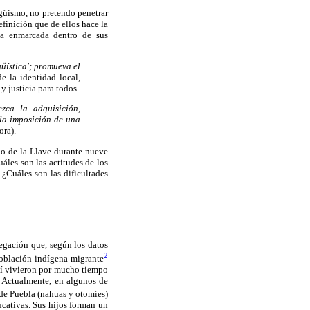
ngüismo, no pretendo penetrar
finición que de ellos hace la
la enmarcada dentro de sus
güística'; promueva el
e la identidad local,
y justicia para todos.
ezca la adquisición,
 la imposición de una
ora).
blo de la Llave durante nueve
áles son las actitudes de los
 ¿Cuáles son las dificultades
legación que, según los datos
2
población indígena migrante
hí vivieron por mucho tiempo
. Actualmente, en algunos de
de Puebla (nahuas y otomíes)
cativas. Sus hijos forman un