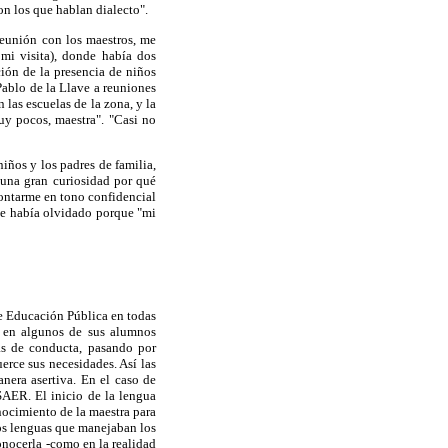
on los que hablan dialecto".
 reunión con los maestros, me
mi visita), donde había dos
ión de la presencia de niños
Pablo de la Llave a reuniones
las escuelas de la zona, y la
uy pocos, maestra". "Casi no
iños y los padres de familia,
 una gran curiosidad por qué
 contarme en tono confidencial
le había olvidado porque "mi
e Educación Pública en todas
r en algunos de sus alumnos
as de conducta, pasando por
erce sus necesidades. Así las
nera asertiva. En el caso de
SAER. El inicio de la lengua
nocimiento de la maestra para
dos lenguas que manejaban los
onocerla -como en la realidad