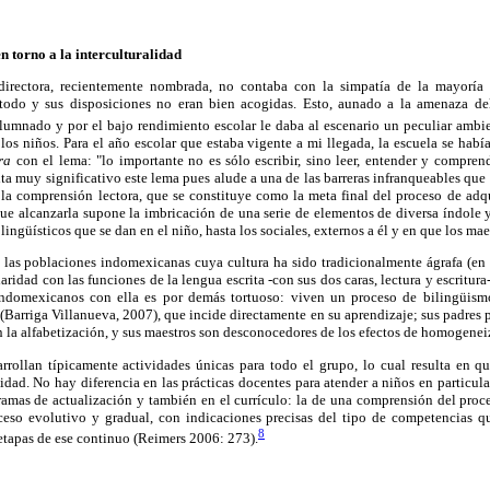
en torno a la interculturalidad
irectora, recientemente nombrada, no contaba con la simpatía de la mayoría 
todo y sus disposiciones no eran bien acogidas. Esto, aunado a la amenaza del 
lumnado y por el bajo rendimiento escolar le daba al escenario un peculiar ambi
los niños. Para el año escolar que estaba vigente a mi llegada, la escuela se ha
ra
con el lema: "lo importante no es sólo escribir, sino leer, entender y compren
ta muy significativo este lema pues alude a una de las barreras infranqueables que 
la comprensión lectora, que se constituye como la meta final del proceso de adqu
 que alcanzarla supone la imbricación de una serie de elementos de diversa índol
lingüísticos que se dan en el niño, hasta los sociales, externos a él y en que los mae
n las poblaciones indomexicanas cuya cultura ha sido tradicionalmente ágrafa (en 
iaridad con las funciones de la lengua escrita -con sus dos caras, lectura y escritura
indomexicanos con ella es por demás tortuoso: viven un proceso de bilingüismo
(Barriga Villanueva, 2007), que incide directamente en su aprendizaje; sus padres p
en la alfabetización, y sus maestros son desconocedores de los efectos de homogenei
esarrollan típicamente actividades únicas para todo el grupo, lo cual resulta en 
idad. No hay diferencia en las prácticas docentes para atender a niños en particular 
ramas de actualización y también en el currículo: la de una comprensión del proc
eso evolutivo y gradual, con indicaciones precisas del tipo de competencias q
8
etapas de ese continuo (Reimers 2006: 273).