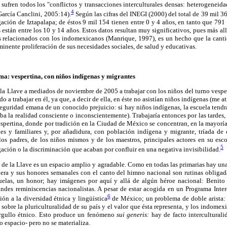
sufren todos los "conflictos y transacciones interculturales densas: heterogenei
4
García Canclini, 2005:14).
Según las cifras del INEGI (2000) del total de 39 mil 3
ación de Iztapalapa; de éstos 9 mil 154 tienen entre 0 y 4 años, en tanto que 791 
s están entre los 10 y 14 años. Estos datos resultan muy significativos, pues más al
os relacionados con los indomexicanos (Manrique, 1997), es un hecho que la canti
minente proliferación de sus necesidades sociales, de salud y educativas.
gma: vespertina, con niños indígenas y migrantes
 la Llave a mediados de noviembre de 2005 a trabajar con los niños del turno vespert
 a trabajar en él, ya que, a decir de ella, en éste no asistían niños indígenas (me at
eguridad emana de un conocido prejuicio: si hay niños indígenas, la escuela tend
ba la realidad consciente o inconscientemente). Trabajaría entonces por las tardes, 
espertina, donde por tradición en la Ciudad de México se concentran, en la mayoría
les y familiares y, por añadidura, con población indígena y migrante, tríada d
los padres, de los niños mismos y de los maestros, principales actores en su esc
5
egación o la discriminación que acaban por confluir en una negativa invisibilidad.
 de la Llave es un espacio amplio y agradable. Como en todas las primarias hay un
dera y sus honores semanales con el canto del himno nacional son rutinas obligadas
uelas, un honor; hay imágenes por aquí y allá de algún héroe nacional: Benito 
ndes reminiscencias nacionalistas. A pesar de estar acogida en un Programa Inter
6
ión a la diversidad étnica y lingüística
de México; un problema de doble arista: 
s sobre la pluriculturalidad de su país y el valor que ésta representa, y los indom
orgullo étnico. Esto produce un fenómeno
sui generis:
hay de facto interculturali
o espacio- pero no se materializa.