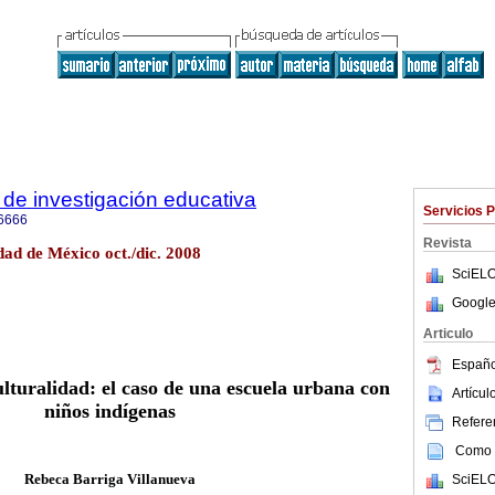
de investigación educativa
Servicios 
6666
Revista
ad de México oct./dic. 2008
SciELO
Google
Articulo
Españo
ulturalidad: el caso de una escuela urbana con
Artícu
niños indígenas
Referen
Como c
Rebeca Barriga Villanueva
SciELO