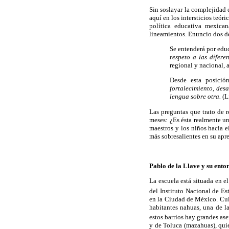
Sin soslayar la complejidad 
aquí en los intersticios teó
política educativa mexica
lineamientos. Enuncio dos de
Se entenderá por edu
respeto a las diferen
regional y nacional, a
Desde esta posició
fortalecimiento, des
lengua sobre otra.
(L
Las preguntas que trato de r
meses: ¿Es ésta realmente un
maestros y los niños hacia e
más sobresalientes en su apr
Pablo de la Llave y su ento
La escuela está situada en e
del Instituto Nacional de E
en la Ciudad de México. Cul
habitantes nahuas, una de l
estos barrios hay grandes a
y de Toluca (mazahuas), qui