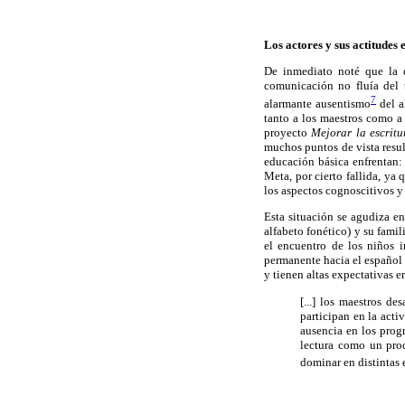
Los actores y sus actitudes 
De inmediato noté que la d
comunicación no fluía del 
7
alarmante ausentismo
del a
tanto a los maestros como a 
proyecto
Mejorar la escritu
muchos puntos de vista resul
educación básica enfrentan: 
Meta, por cierto fallida, ya
los aspectos cognoscitivos y 
Esta situación se agudiza e
alfabeto fonético) y su famil
el encuentro de los niños 
permanente hacia el español 
y tienen altas expectativas 
[...] los maestros d
participan en la activ
ausencia en los prog
lectura como un proc
dominar en distintas 