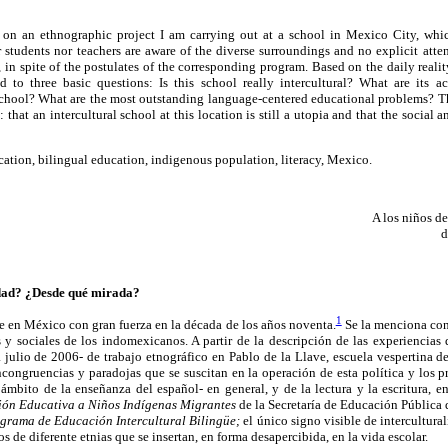
 on an ethnographic project I am carrying out at a school in Mexico City, whi
 students nor teachers are aware of the diverse surroundings and no explicit atte
in spite of the postulates of the corresponding program. Based on the daily realit
d to three basic questions: Is this school really intercultural? What are its act
school? What are the most outstanding language-centered educational problems? Th
: that an intercultural school at this location is still a utopia and that the socia
cation, bilingual education, indigenous population, literacy, Mexico.
A los niños de
d
dad? ¿Desde qué mirada?
1
rge en México con gran fuerza en la década de los años noventa.
Se la menciona co
 y sociales de los indomexicanos. A partir de la descripción de las experiencias 
julio de 2006- de trabajo etnográfico en Pablo de la Llave, escuela vespertina 
ncongruencias y paradojas que se suscitan en la operación de esta política y los 
ámbito de la enseñanza del español- en general, y de la lectura y la escritura, en 
ión Educativa a Niños Indígenas Migrantes
de la Secretaría de Educación Pública
grama de Educación Intercultural Bilingüe;
el único signo visible de intercultura
os de diferente etnias que se insertan, en forma desapercibida, en la vida escolar.