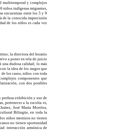
dad multitemporal y complejos
60 niños indígenas migrantes,
se encuentran entre los 5 y 9
lá de la conocida imprecisión
dad de los niños es cada vez
ino; la directora del horario
revo a poner en tela de juicio
rá una dudosa calidad; lo más
con la idea de los rasgos que
 de los casos, niños con toda
e complejos componentes que
olarización, con dos posibles
a profusa exhibición y uso de
, pertenecer a la escolta es,
Juárez, José María Morelos,
cultural Bilingüe, en toda la
los niños mestizos no tienen
exicanos no tienen oportunidad
dad -interacción armónica de