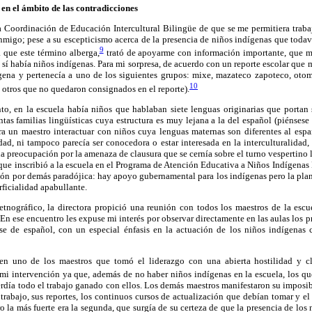
 en el ámbito de las contradicciones
la Coordinación de Educación Intercultural Bilingüe de que se me permitiera trabaja
nmigo; pese a su escepticismo acerca de la presencia de niños indígenas que todav
9
 que este término alberga,
trató de apoyarme con información importante, que m
í sí había niños indígenas. Para mi sorpresa, de acuerdo con un reporte escolar que
ígena y pertenecía a uno de los siguientes grupos: mixe, mazateco zapoteco, otom
10
otros que no quedaron consignados en el reporte).
to, en la escuela había niños que hablaban siete lenguas originarias que portan
intas familias lingüísticas cuya estructura es muy lejana a la del español (piénse
ra un maestro interactuar con niños cuya lenguas maternas son diferentes al espa
dad, ni tampoco parecía ser conocedora o estar interesada en la interculturalidad,
na preocupación por la amenaza de clausura que se cernía sobre el turno vespertino l
que inscribió a la escuela en el Programa de Atención Educativa a Niños Indígenas 
ción por demás paradójica: hay apoyo gubernamental para los indígenas pero la plan
rficialidad apabullante.
etnográfico, la directora propició una reunión con todos los maestros de la escu
En ese encuentro les expuse mi interés por observar directamente en las aulas los 
se de español, con un especial énfasis en la actuación de los niños indígenas
en uno de los maestros que tomó el liderazgo con una abierta hostilidad y cl
i intervención ya que, además de no haber niños indígenas en la escuela, los que
erdía todo el trabajo ganado con ellos. Los demás maestros manifestaron su impos
 trabajo, sus reportes, los continuos cursos de actualización que debían tomar y e
o la más fuerte era la segunda, que surgía de su certeza de que la presencia de los 