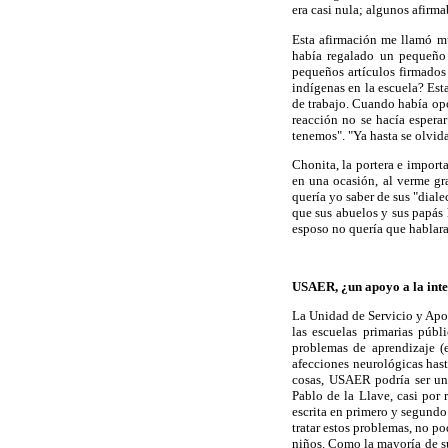
era casi nula; algunos afirm
Esta afirmación me llamó muc
había regalado un pequeño
pequeños artículos firmados
indígenas en la escuela? Est
de trabajo. Cuando había opo
reacción no se hacía espera
tenemos". "Ya hasta se olvid
Chonita, la portera e import
en una ocasión, al verme gr
quería yo saber de sus "diale
que sus abuelos y sus papás
esposo no quería que hablara
USAER, ¿un apoyo a la inte
La Unidad de Servicio y Apo
las escuelas primarias púb
problemas de aprendizaje (
afecciones neurológicas hast
cosas, USAER podría ser un 
Pablo de la Llave, casi por
escrita en primero y segundo
tratar estos problemas, no p
niños. Como la mayoría de su