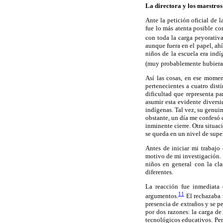
La directora y los maestros
Ante la petición oficial de 
fue lo más atenta posible co
con toda la carga peyorativa
aunque fuera en el papel, ah
niños de la escuela era ind
(muy probablemente hubiera 
Así las cosas, en ese momen
pertenecientes a cuatro dist
dificultad que representa pa
asumir esta evidente diversi
indígenas. Tal vez, su genui
obstante, un día me confesó 
inminente cierre. Otra situa
se queda en un nivel de supe
Antes de iniciar mi trabajo 
motivo de mi investigación. 
niños en general con la cla
diferentes.
La reacción fue inmediata 
11
argumentos.
El rechazaba m
presencia de extraños y se p
por dos razones: la carga de
tecnológicos educativos. Per