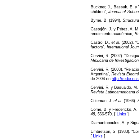
Buckner, J., Bassuk, E. y
children”,
Journal of Schoo
Byrne, B. (1994).
Structur
Castejón, J. y Pérez, A. M.
rendimiento académico,
Bo
Castro, D.,
et al
. (2002). “
factors”,
International Jou
Cervini, R. (2002). “Desig
Mexicana de Investigación
Cervini, R. (2003). “Relac
Argentina”,
Revista Electr
de 2004 en
http://redie.en
Cervini, R. y Basualdo, M.
Revista Latinoamericana d
Coleman, J.
et al
. (1966).
Come, B. y Fredericks, A. (
48
, 566-570. [
Links
]
Diamantopoulos, A. y Sigu
Embretson, S. (1983). “Con
[
Links
]