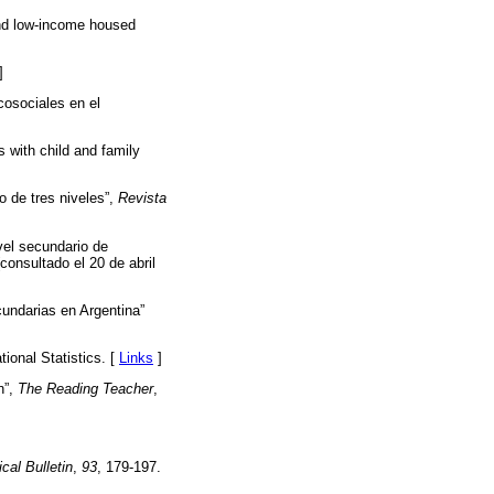
nd low-income housed
]
cosociales en el
s with child and family
o de tres niveles”,
Revista
vel secundario de
(consultado el 20 de abril
cundarias en Argentina”
ional Statistics. [
Links
]
n”,
The Reading Teacher
,
cal Bulletin
,
93
, 179-197.