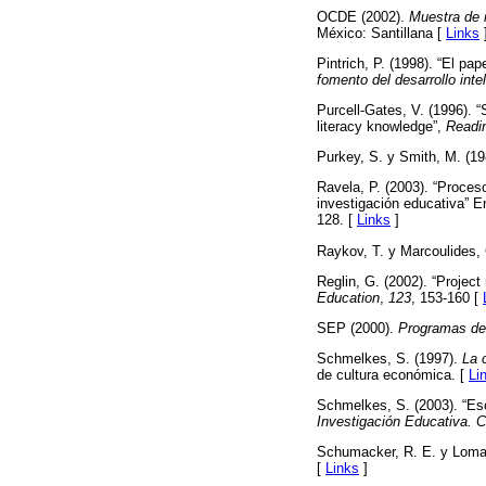
OCDE (2002).
Muestra de 
México: Santillana [
Links
Pintrich, P. (1998). “El p
fomento del desarrollo inte
Purcell-Gates, V. (1996). 
literacy knowledge”,
Readi
Purkey, S. y Smith, M. (19
Ravela, P. (2003). “Proceso
investigación educativa” 
128. [
Links
]
Raykov, T. y Marcoulides,
Reglin, G. (2002). “Project
Education
,
123
, 153-160 [
SEP (2000).
Programas de 
Schmelkes, S. (1997).
La 
de cultura económica. [
Li
Schmelkes, S. (2003). “Es
Investigación Educativa. C
Schumacker, R. E. y Loma
[
Links
]