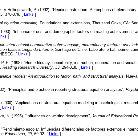
. y Hollingsworth, P. (1992). “Reading instruction: Perceptions of elementary 
85
, 370-379. [
Links
]
al equation modelling
. Foundations and extensions, Thousand Oaks, CA: Sag
 (1990). “Influence of cost and demographic factors on reading achievement”
J
inks
]
dio internacional comparativo sobre lenguaje, matemática y factores asociad
ción básica
.
Segundo Informe
, Santiago de Chile: Laboratorio Latinoamerican
-UNESCO. [
Links
]
. F. (1998). “Home literacy: opportunity, instruction, cooperation and social-e
”,
Reading Research Quarterly
,
33
, 294-318. [
Links
]
ariable models: An introduction to factor, path, and structural analysis
, Nueva
). “Principles and practice in reporting structural equation analyses”,
Psycho
(2000). “Applications of structural equation modeling in psichological researc
 [
Links
]
, N. (1993). “Influences on writting development”,
Journal of Educational R
). “Rendimiento escolar. Influencias diferenciales de factores externos e intern
os Educativos
,
29
, 69-92. [
Links
]