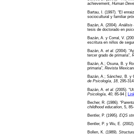
achievement,
Human Deve
Bartau, I. (1997). “El enra
sociocultural y familiar pr
Bazán, A. (2004).
Análisis
tesis de doctorado en psi
Bazán, A. y Corral, V. (200
escritura en niños de segu
Bazán, A.
et al
. (2004). “A
tercer grado de primaria”,
R
Bazán, A.; Osuna, B. y Ros
primaria”,
Revista Mexican
Bazán, A.; Sánchez, B. y C
de Psicología
,
18
, 295-314
Bazán, A.
et al
. (2005). “U
Psicología
,
40
, 85-94 [
Lin
Becher, R. (1986). “Parenta
childhood education
, 5, 85
Bentler, P. (1995).
EQS str
Bentler, P. y Wu, E. (2002
Bollen, K. (1989).
Structura