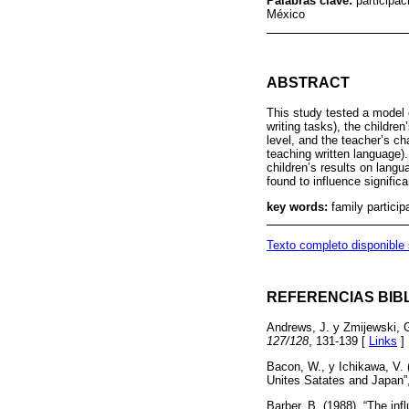
Palabras clave:
participac
México
ABSTRACT
This study tested a model 
writing tasks), the childre
level, and the teacher’s ch
teaching written language).
children’s results on lang
found to influence significa
key words:
family partici
Texto completo disponible
REFERENCIAS BIB
Andrews, J. y Zmijewski, G
127/128
, 131-139 [
Links
]
Bacon, W., y Ichikawa, V. 
Unites Satates and Japan”
Barber, B. (1988). “The in