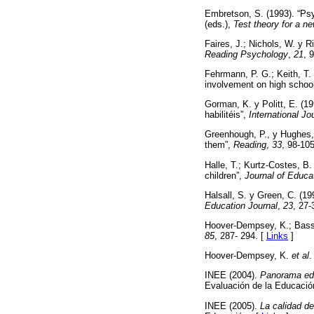
Embretson, S. (1993). “Psy
(eds.),
Test theory for a ne
Faires, J.; Nichols, W. y R
Reading Psychology
,
21
, 
Fehrmann, P. G.; Keith, T. 
involvement on high schoo
Gorman, K. y Politt, E. (1
habilitéis”,
International J
Greenhough, P., y Hughes, 
them”,
Reading
,
33
, 98-105
Halle, T.; Kurtz-Costes, B
children”,
Journal of Educa
Halsall, S. y Green, C. (19
Education Journal
,
23
, 27-
Hoover-Dempsey, K.; Bassler
85
, 287- 294. [
Links
]
Hoover-Dempsey, K.
et al
.
INEE (2004).
Panorama edu
Evaluación de la Educació
INEE (2005).
La calidad d