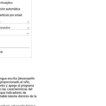
 Analytics
ción automática
artículo por email
s
cionados
nk
lengua escrita (desempeño
 proporcionado al niño,
iento y apego al programa
 las características del
 que indicadores de
iable latente dominio de la