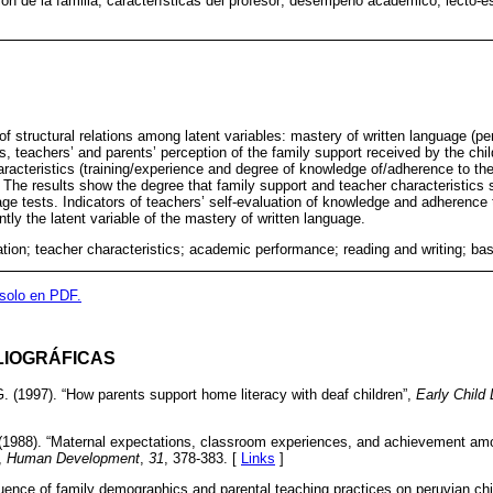
ión de la familia; características del profesor; desempeño académico; lecto-e
of structural relations among latent variables: mastery of written language (p
n’s, teachers’ and parents’ perception of the family support received by the chil
aracteristics (training/experience and degree of knowledge of/adherence to the 
 The results show the degree that family support and teacher characteristics s
uage tests. Indicators of teachers’ self-evaluation of knowledge and adherence
ntly the latent variable of the mastery of written language.
pation; teacher characteristics; academic performance; reading and writing; ba
 solo en PDF.
LIOGRÁFICAS
. (1997). “How parents support home literacy with deaf children”,
Early Child
(1988). “Maternal expectations, classroom experiences, and achievement amo
,
Human Development
,
31
, 378-383. [
Links
]
fluence of family demographics and parental teaching practices on peruvian ch