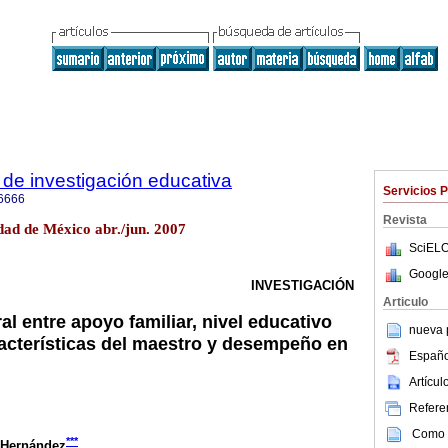
de investigación educativa
Servicios 
6666
Revista
ad de México abr./jun. 2007
SciELO
Google
INVESTIGACIÓN
Articulo
al entre apoyo familiar, nivel educativo
nueva p
racterísticas del maestro y desempeño en
Españo
Artícu
Referen
Como c
***
 Hernández