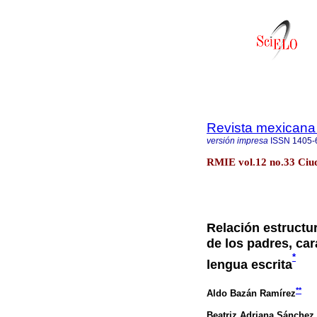
Revista mexicana 
versión impresa
ISSN
1405-
RMIE vol.12 no.33 Ciud
Relación estructur
de los padres, ca
*
lengua escrita
**
Aldo Bazán Ramírez
Beatriz Adriana Sánchez