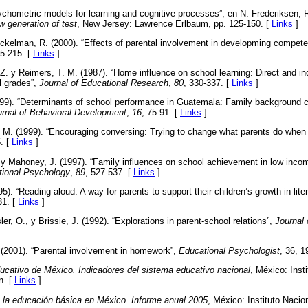
chometric models for learning and cognitive processes”, en N. Frederiksen, R.
w generation of test
, New Jersey: Lawrence Erlbaum, pp. 125-150. [
Links
]
ickelman, R. (2000). “Effects of parental involvement in developming competent
95-215. [
Links
]
Z. y Reimers, T. M. (1987). “Home influence on school learning: Direct and ind
l grades”,
Journal of Educational Research
,
80
, 330-337. [
Links
]
999). “Determinants of school performance in Guatemala: Family background ch
ournal of Behavioral Development
,
16
, 75-91. [
Links
]
M. (1999). “Encouraging conversing: Trying to change what parents do when t
. [
Links
]
. y Mahoney, J. (1997). “Family influences on school achievement in low inc
tional Psychology
,
89
, 527-537. [
Links
]
95). “Reading aloud: A way for parents to support their children’s growth in lite
31. [
Links
]
, O., y Brissie, J. (1992). “Explorations in parent-school relations”,
Journal
 (2001). “Parental involvement in homework”,
Educational Psychologist
, 36, 1
cativo de México. Indicadores del sistema educativo nacional
, México: Inst
n. [
Links
]
e la educación básica en México. Informe anual 2005
, México: Instituto Nacio