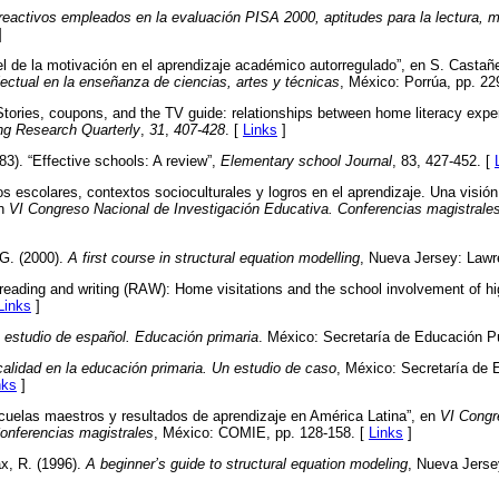
reactivos empleados en la evaluación PISA 2000, aptitudes para la lectura, 
]
apel de la motivación en el aprendizaje académico autorregulado”, en S. Castañ
lectual en la enseñanza de ciencias, artes y técnicas
, México: Porrúa, pp. 22
“Stories, coupons, and the TV guide: relationships between home literacy exp
ng Research Quarterly
,
31
,
407-428
. [
Links
]
83). “Effective schools: A review”,
Elementary school Journal
, 83, 427-452. [
s escolares, contextos socioculturales y logros en el aprendizaje. Una visión
En
VI
Congreso Nacional de Investigación Educativa. Conferencias magistrale
 G. (2000).
A first course in structural equation modelling
, Nueva Jersey: Law
 reading and writing (RAW): Home visitations and the school involvement of hig
Links
]
estudio de español. Educación primaria
. México: Secretaría de Educación Pú
calidad en la educación primaria. Un estudio de caso
, México: Secretaría de 
nks
]
cuelas maestros y resultados de aprendizaje en América Latina”, en
VI
Congr
onferencias magistrales
, México: COMIE, pp. 128-158. [
Links
]
x, R. (1996).
A beginner’s guide to structural equation modeling
, Nueva Jerse