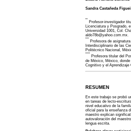
Sandra Castañeda Figuei
**
Profesor-investigador tit
Licenciatura y Posgrado, 
Universidad 1001, Col. Ch
aldo78b@yahoo.com.mx.
***
Profesora de asignatura 
Interdisciplinario de las C
Politécnico Nacional, Méxi
****
Profesora titular del P
de México, México, donde c
Cognitivo y el Aprendizaje
RESUMEN
En este trabajo se probó u
en tareas de lecto-escritur
nivel educativo de la fami
oficial para la enseñanza d
maestro explican significa
autovaloración del maestro
lengua escrita.