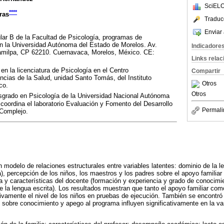
SciELO
****
ras
Traduc
Enviar 
ular B de la Facultad de Psicología, programas de
en la Universidad Autónoma del Estado de Morelos. Av.
Indicadore
amilpa, CP 62210. Cuernavaca, Morelos, México. CE:
Links rela
en la licenciatura de Psicología en el Centro
Compartir
iencias de la Salud, unidad Santo Tomás, del Instituto
Otros
co.
Otros
osgrado en Psicología de la Universidad Nacional Autónoma
oordina el laboratorio Evaluación y Fomento del Desarrollo
Permali
 Complejo.
n modelo de relaciones estructurales entre variables latentes: dominio de la 
a), percepción de los niños, los maestros y los padres sobre el apoyo familiar
lia y características del docente (formación y experiencia y grado de conocim
e la lengua escrita). Los resultados muestran que tanto el apoyo familiar como
tivamente el nivel de los niños en pruebas de ejecución. También se encontró
 sobre conocimiento y apego al programa influyen significativamente en la var