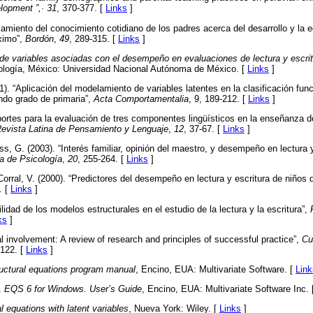
lopment
”,·
31
, 370-377. [
Links
]
izamiento del conocimiento cotidiano de los padres acerca del desarrollo y la 
óximo”,
Bordón
,
49
, 289-315. [
Links
]
 de variables asociadas con el desempeño en evaluaciones de lectura y escrit
cología, México: Universidad Nacional Autónoma de México. [
Links
]
1). “Aplicación del modelamiento de variables latentes en la clasificación funci
ndo grado de primaria”,
Acta Comportamentalia
, 9, 189-212. [
Links
]
portes para la evaluación de tres componentes lingüísticos en la enseñanza de
evista Latina de Pensamiento y Lenguaje
,
12
, 37-67. [
Links
]
s, G. (2003). “Interés familiar, opinión del maestro, y desempeño en lectura 
a de Psicología
,
20
, 255-264. [
Links
]
orral, V. (2000). “Predictores del desempeño en lectura y escritura de niños 
. [
Links
]
tilidad de los modelos estructurales en el estudio de la lectura y la escritura”,
ks
]
l involvement: A review of research and principles of successful practice”,
Cu
-122. [
Links
]
uctural equations program manual
, Encino, EUA: Multivariate Software. [
Link
).
EQS 6 for Windows. User’s Guide
, Encino, EUA: Multivariate Software Inc.
l equations with latent variables
, Nueva York: Wiley. [
Links
]