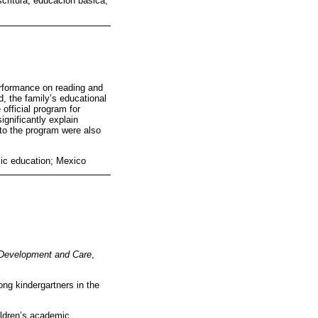
scritura; educación básica;
erformance on reading and
d, the family’s educational
official program for
ignificantly explain
 to the program were also
sic education; Mexico
 Development and Care
,
ng kindergartners in the
ildren’s academic