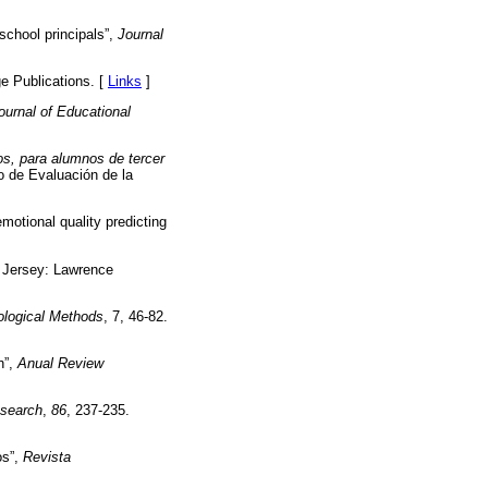
school principals”,
Journal
e Publications. [
Links
]
ournal of Educational
os, para alumnos de tercer
o de Evaluación de la
motional quality predicting
 Jersey: Lawrence
logical Methods
, 7, 46-82.
h”,
Anual Review
esearch
,
86
, 237-235.
os”,
Revista