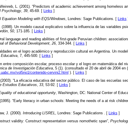
 Weinreb, L. (2001). “Predictors of academic achievement among homeless a
l Psychology
,
39
, 45-69. [
Links
]
al Equation Modeling with EQS/Windows
, Londres: Sage Publications. [
Links
 (1998). Un modelo causal explicativo sobre la influencia de las variables psi
rdón
,
50
, 171-185. [
Links
]
Oral language and reading abilities of first-grade Peruvian children: association
rnal of Behavioral Development
,
26
, 334-344. [
Links
]
ualdades en el logro académico y reproducción cultural en Argentina. Un model
 Educativa
, 7, 445-500. [
Links
]
ión entre composición escolar, proceso escolar y el logro en matemática del ni
ónica de Investigación Educativa
, 5 (1). (consultado el 20 de abril de 2004 en 
s.uabc.mx/vol5no1/contenido-cervini2.html
). [
Links
]
 (2003). “La eficacia educativa del sector público. El caso de las escuelas se
e Estudios Educativos
,
33
, 53-92. [
Links
]
Equality of educational opportunity
, Washington, DC: National Center of Educat
1995). “Early literacy in urban schools: Meeting the needs of a at risk childre
aw, J. (2000).
Introducing LISREL
, Londres: Sage Publications . [
Links
]
struct validity: Construct representation versus nomothetic span”,
Psychologi