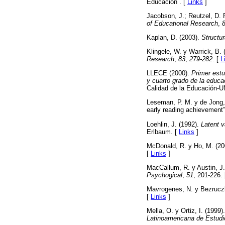
Educación . [
Links
]
Jacobson, J.; Reutzel, D. R
of Educational Research
,
Kaplan, D. (2003).
Structur
Klingele, W. y Warrick, B.
Research
,
83
,
279-282
. [
L
LLECE (2000).
Primer estu
y cuarto grado de la educa
Calidad de la Educación
Leseman, P. M. y de Jong, P
early reading achievement
Loehlin, J. (1992).
Latent v
Erlbaum. [
Links
]
McDonald, R. y Ho, M. (2002
[
Links
]
MacCallum, R. y Austin, J. 
Psychogical
,
51
, 201-226.
Mavrogenes, N. y Bezruczko
[
Links
]
Mella, O. y Ortiz, I. (1999
Latinoamericana de Estudi