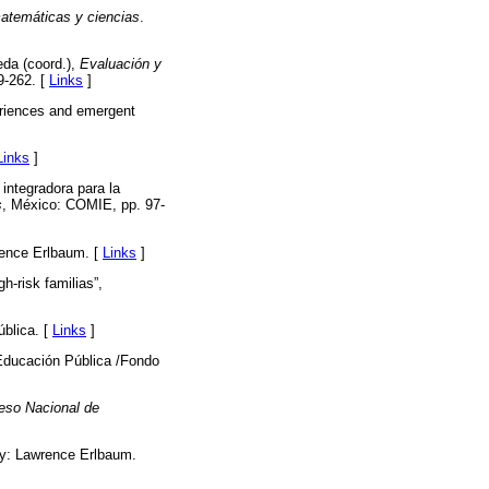
matemáticas y ciencias
.
eda (coord.),
Evaluación y
9-262. [
Links
]
eriences and emergent
Links
]
 integradora para la
s
, México: COMIE, pp. 97-
rence Erlbaum. [
Links
]
h-risk familias”,
blica. [
Links
]
Educación Pública /Fondo
eso Nacional de
y: Lawrence Erlbaum.