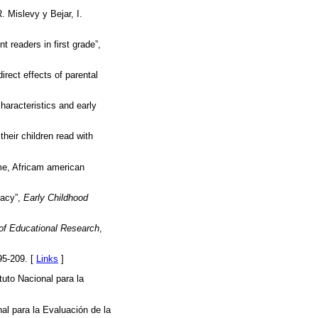
 Mislevy y Bejar, I.
 readers in first grade”,
irect effects of parental
aracteristics and early
heir children read with
ome, Africam american
racy”,
Early Childhood
 of Educational Research
,
95-209. [
Links
]
ituto Nacional para la
nal para la Evaluación de la