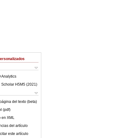
Personalizados
 Analytics
 Scholar H5M5 (
2021
)
ágina del texto (beta)
l (pdf)
lo en XML
cias del artículo
itar este artículo