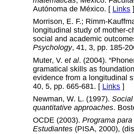
matemáticas
, México: Facult
Autónoma de México. [
Links
Morrison, E. F.; Rimm-Kauffman
longitudinal study of mother-ch
social and academic outcomes
Psychology
, 41, 3, pp. 185-20
Muter, V. e
t al
. (2004). “Phon
gramatical skills as foundatio
evidence from a longitudinal 
40, 5, pp. 665-681. [
Links
]
Newman, W. L. (1997).
Social
quantitative approaches
. Bost
OCDE (2003).
Programa para 
Estudiantes
(PISA, 2000), (dis