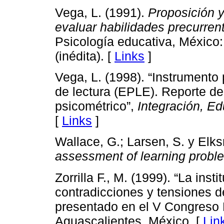
Vega, L. (1991).
Proposición 
evaluar habilidades precurren
Psicología educativa, México
(inédita). [
Links
]
Vega, L. (1998). “Instrumento
de lectura (EPLE). Reporte de
psicométrico”,
Integración, Ed
[
Links
]
Wallace, G.; Larsen, S. y Elks
assessment of learning probl
Zorrilla F., M. (1999). “La inst
contradicciones y tensiones de
presentado en el V Congreso 
Aguascalientes, México. [
Lin