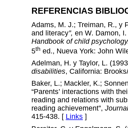
REFERENCIAS BIBLIO
Adams, M. J.; Treiman, R., y P
and literacy
”,
en W. Damon, I. E
Handbook of child psychology.
th
5
ed., Nueva York: John Wile
Adelman, H. y Taylor, L. (1993
disabilities
, California: Brooks
Baker, L.; Mackler, K.; Sonnen
“Parents’ interactions with the
reading and relations with su
reading achievement”,
Journa
415-438. [
Links
]