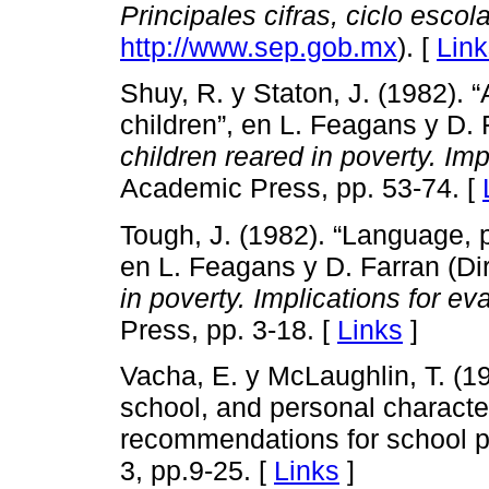
Principales cifras, ciclo esco
http://www.sep.gob.mx
). [
Link
Shuy, R. y Staton, J. (1982). “
children”, en L. Feagans y D. F
children reared in poverty. Imp
Academic Press, pp. 53-74. [
Tough, J. (1982). “Language, 
en L. Feagans y D. Farran (Dir
in poverty. Implications for ev
Press, pp. 3-18. [
Links
]
Vacha, E. y McLaughlin, T. (199
school, and personal characteri
recommendations for school p
3, pp.9-25. [
Links
]