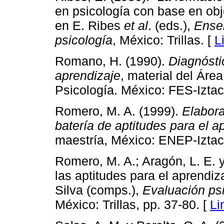
en psicología con base en obj
en E. Ribes
et al
. (eds.),
Enseñ
psicología
, México: Trillas. [
L
Romano, H. (1990).
Diagnósti
aprendizaje
, material del Áre
Psicología. México: FES-Izta
Romero, M. A. (1999).
Elabor
batería de aptitudes para el a
maestría, México: ENEP-Iztac
Romero, M. A.; Aragón, L. E. y
las aptitudes para el aprendiz
Silva (comps.),
Evaluación psi
México: Trillas, pp. 37-80. [
Li