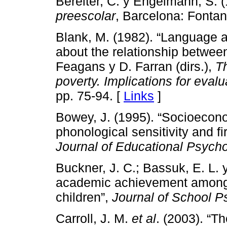
Bereiter, C. y Engelmann, S. 
preescolar
, Barcelona: Fontan
Blank, M. (1982). “Language a
about the relationship between
Feagans y D. Farran (dirs.),
Th
poverty. Implications for evalu
pp. 75-94. [
Links
]
Bowey, J. (1995). “Socioecono
phonological sensitivity and f
Journal of Educational Psych
Buckner, J. C.; Bassuk, E. L. y
academic achievement among
children”,
Journal of School P
Carroll, J. M.
et al
. (2003). “T