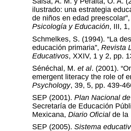
Salsa, A. M. y Peralta, O. A. (
ilustrado: una estrategia educ
de niños en edad preescolar”
Psicología y Educación
, III, 
Schmelkes, S. (1994). “La des
educación primaria”,
Revista 
Educativos
, XXIV, 1 y 2, pp. 1
Sénéchal, M.
et al
. (2001). “O
emergent literacy the role of 
Psychology
, 39, 5, pp. 439-46
SEP (2001).
Plan Nacional d
Secretaría de Educación Públ
Mexicana,
Diario Oficial
de la 
SEP (2005).
Sistema educativ