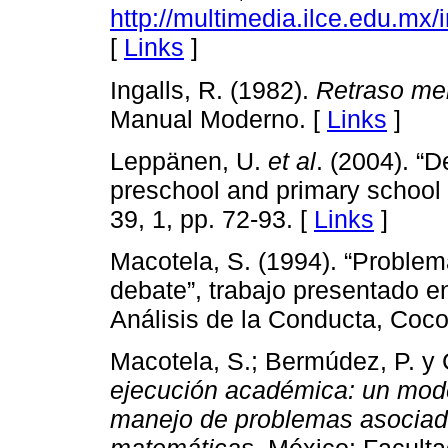
http://multimedia.ilce.edu.mx
[
Links
]
Ingalls, R. (1982).
Retraso men
Manual Moderno. [
Links
]
Leppänen, U.
et al
. (2004). “
preschool and primary school 
39, 1, pp. 72-93. [
Links
]
Macotela, S. (1994). “Problem
debate”, trabajo presentado e
Análisis de la Conducta, Coco
Macotela, S.; Bermúdez, P. y 
ejecución académica: un model
manejo de problemas asociados 