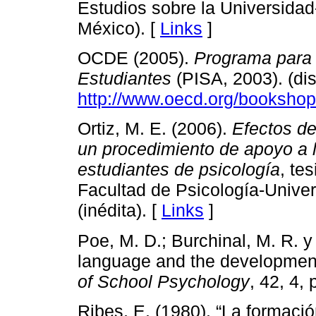
Estudios sobre la Universida
México). [
Links
]
OCDE (2005).
Programa para 
Estudiantes
(PISA, 2003). (dis
http://www.oecd.org/bookshop
Ortiz, M. E. (2006).
Efectos de
un procedimiento de apoyo a
estudiantes de psicología
, te
Facultad de Psicología-Univ
(inédita). [
Links
]
Poe, M. D.; Burchinal, M. R. y 
language and the development 
of School Psychology
, 42, 4,
Ribes, E. (1980). “La formaci