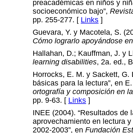
preacadémicas en niños y niñ
socioeconómico bajo”,
Revist
pp. 255-277. [
Links
]
Guevara, Y. y Macotela, S. (2
Cómo lograrlo apoyándose en 
Hallahan, D.; Kauffman, J. y L
learning disabilities
, 2a. ed., 
Horrocks, E. M. y Sackett, G. 
básicas para la lectura”, en 
ortografía y composición en l
pp. 9-63. [
Links
]
INEE (2004). “Resultados de 
aprovechamiento en lectura y 
2002-2003”, en
Fundación Est