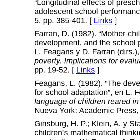
“Longitudinal effects of presc
adolescent school performanc
5, pp. 385-401. [
Links
]
Farran, D. (1982). “Mother-chi
development, and the school p
L. Feagans y D. Farran (dirs.)
poverty. Implications for evalu
pp. 19-52. [
Links
]
Feagans, L. (1982). “The deve
for school adaptation”, en L. 
language of children reared in 
Nueva York: Academic Press, 
Ginsburg, H. P.; Klein, A. y S
children’s mathematical think