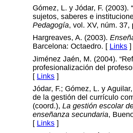
Gómez, L. y Jódar, F. (2003). “
sujetos, saberes e institucion
Pedagogía
, vol. XV, núm. 37,
Hargreaves, A. (2003).
Enseña
Barcelona: Octaedro. [
Links
]
Jiménez Jaén, M. (2004). “Re
profesionalización del profes
[
Links
]
Jódar, F.; Gómez, L. y Aguilar,
de la gestión del currículo co
(coord.),
La gestión escolar de
enseñanza secundaria
, Bueno
[
Links
]