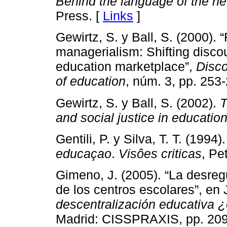
Behind the language of the ne
Press. [
Links
]
Gewirtz, S. y Ball, S. (2000).
managerialism: Shifting disco
education marketplace”,
Disco
of education
, núm. 3, pp. 253
Gewirtz, S. y Ball, S. (2002).
T
and social justice in educatio
Gentili, P. y Silva, T. T. (1994)
educaçao
.
Visôes criticas
, Pe
Gimeno, J. (2005). “La desreg
de los centros escolares”, en J
descentralización educativa 
Madrid: CISSPRAXIS, pp. 209