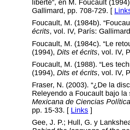
liberté”, en M. Foucault (1994
Gallimard, pp. 708-729. [
Link
Foucault, M. (1984b). “Foucau
écrits
, vol. IV, París: Gallimar
Foucault, M. (1984c). “Le reto
(1994),
Dits et écrits
, vol. IV,
Foucault, M. (1988). “Les tech
(1994),
Dits et écrits
, vol. IV,
Fraser, N. (2003). “¿De la disc
Releyendo a Foucault bajo la 
Mexicana de Ciencias Política
pp. 15-33. [
Links
]
Gee, J. P.; Hull, G. y Lankshe