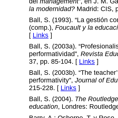
del
management
”, en J. M. G
la modernidad?
Madrid: CIS, p
Ball, S. (1993). “La gestión c
(comp.),
Foucault y la educac
[
Links
]
Ball, S. (2003a). “Profesional
performatividad”,
Revista Edu
37, pp. 85-104. [
Links
]
Ball, S. (2003b). “The teacher’
performativity”,
Journal of Edu
215-228. [
Links
]
Ball, S. (2004).
The Routledge 
education
, Londres: Routledg
Barry, A.; Osborne, T. y Rose,