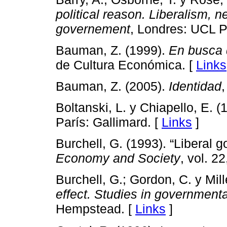
political reason. Liberalism, n
governement
, Londres: UCL P
Bauman, Z. (1999).
En busca d
de Cultura Económica. [
Links
Bauman, Z. (2005).
Identidad
Boltanski, L. y Chiapello, E. (
París: Gallimard. [
Links
]
Burchell, G. (1993). “Liberal 
Economy and Society
, vol. 2
Burchell, G.; Gordon, C. y Mill
effect. Studies in governmental
Hempstead. [
Links
]