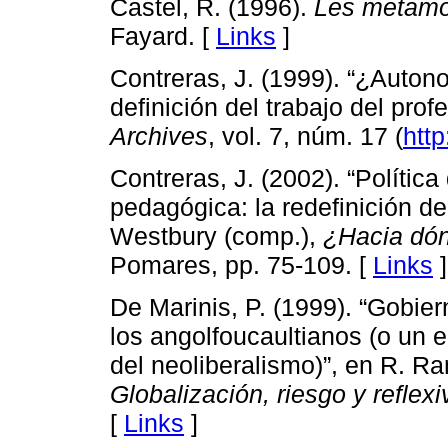
Castel, R. (1996).
Les metamo
Fayard. [
Links
]
Contreras, J. (1999). “¿Auton
definición del trabajo del pro
Archives
, vol. 7, núm. 17 (
htt
Contreras, J. (2002). “Política
pedagógica: la redefinición de
Westbury (comp.),
¿Hacia dón
Pomares, pp. 75-109. [
Links
]
De Marinis, P. (1999). “Gobie
los angolfoucaultianos (o un e
del neoliberalismo)”, en R. Ra
Globalización, riesgo y reflexi
[
Links
]