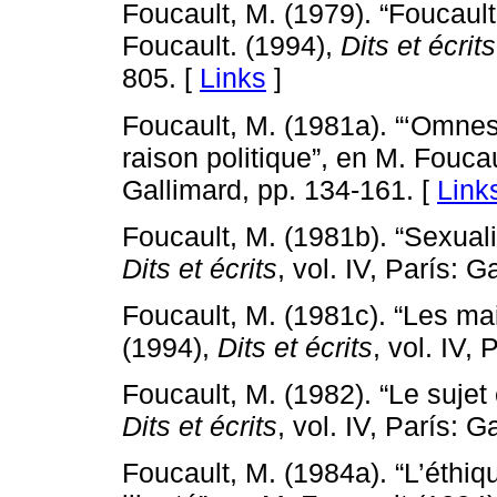
Foucault, M. (1979). “Foucault 
Foucault. (1994),
Dits et écrits
805. [
Links
]
Foucault, M. (1981a). “‘Omnes 
raison politique”, en M. Fouca
Gallimard, pp. 134-161. [
Link
Foucault, M. (1981b). “Sexuali
Dits et écrits
, vol. IV, París: 
Foucault, M. (1981c). “Les mai
(1994),
Dits et écrits
, vol. IV,
Foucault, M. (1982). “Le sujet 
Dits et écrits
, vol. IV, París: 
Foucault, M. (1984a). “L’éthi