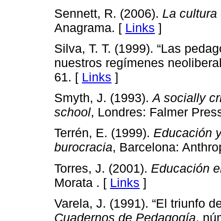
Sennett, R. (2006).
La cultura
Anagrama. [
Links
]
Silva, T. T. (1999). “Las peda
nuestros regímenes neolibera
61. [
Links
]
Smyth, J. (1993).
A socially c
school
, Londres: Falmer Press
Terrén, E. (1999).
Educación y
burocracia
, Barcelona: Anthro
Torres, J. (2001).
Educación e
Morata . [
Links
]
Varela, J. (1991). “El triunfo 
Cuadernos de Pedagogía
, nú