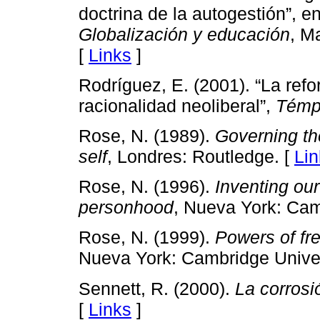
doctrina de la autogestión”, en
Globalización y educación
, M
[
Links
]
Rodríguez, E. (2001). “La refo
racionalidad neoliberal”,
Témp
Rose, N. (1989).
Governing the
self
, Londres: Routledge. [
Lin
Rose, N. (1996).
Inventing ou
personhood
, Nueva York: Cam
Rose, N. (1999).
Powers of fr
Nueva York: Cambridge Univer
Sennett, R. (2000).
La corrosi
[
Links
]