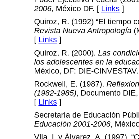
2006
, México DF. [
Links
]
Quiroz, R. (1992) “El tiempo c
Revista Nueva Antropología
(M
[
Links
]
Quiroz, R. (2000).
Las condici
los adolescentes en la educa
México, DF: DIE-CINVESTAV.
Rockwell, E. (1987).
Reflexion
(1982-1985)
, Documento DIE,
[
Links
]
Secretaría de Educación Públ
Educación 2001-2006
, México
Vila, I. y Álvarez, A. (1997). 