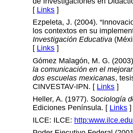
de Investigaciones en Didácti
[
Links
]
Ezpeleta, J. (2004). “Innovac
los contextos en su implemen
Investigación Educativa
(Méxic
[
Links
]
Gómez Malagón, M. G. (2003
la comunicación en el mejoram
dos escuelas mexicanas
, tes
CINVESTAV-IPN. [
Links
]
Heller, A. (1977). S
ociología d
Ediciones Península. [
Links
]
ILCE: ILCE:
http:www.ilce.ed
Poder Ejecutivo Federal (200