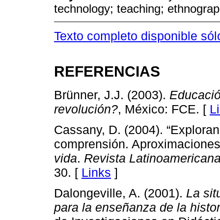
technology; teaching; ethnogra
Texto completo disponible sól
REFERENCIAS
Brünner, J.J. (2003).
Educació
revolución?
, México: FCE. [
L
Cassany, D. (2004). “Explora
comprensión. Aproximaciones 
vida
.
Revista Latinoamericana
30. [
Links
]
Dalongeville, A. (2001).
La si
para la enseñanza de la histor