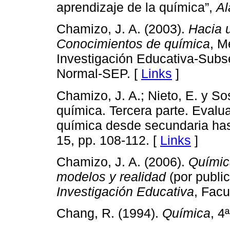
aprendizaje de la química”,
Al
Chamizo, J. A. (2003).
Hacia u
Conocimientos de química
, M
Investigación Educativa-Subs
Normal-SEP. [
Links
]
Chamizo, J. A.; Nieto, E. y So
química. Tercera parte. Evalu
química desde secundaria hast
15, pp. 108-112. [
Links
]
Chamizo, J. A. (2006).
Química
modelos y realidad
(por publi
Investigación Educativa
, Fac
Chang, R. (1994).
Química
, 4