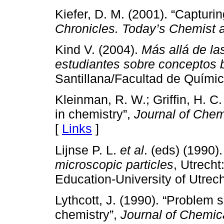
Kiefer, D. M. (2001). “Capturin
Chronicles. Today’s Chemist 
Kind V. (2004).
Más allá de la
estudiantes sobre conceptos 
Santillana/Facultad de Químic
Kleinman, R. W.; Griffin, H. C
in chemistry”,
Journal of Chem
[
Links
]
Lijnse P. L.
et al
. (eds) (1990)
microscopic particles
, Utrech
Education-University of Utrech
Lythcott, J. (1990). “Problem 
chemistry”,
Journal of Chemic