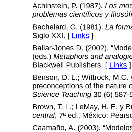
Achinstein, P. (1987).
Los mod
problemas científicos y filosóf
Bachelard, G. (1981).
La forma
Siglo XXI. [
Links
]
Bailar-Jones D. (2002). “Mode
(eds.)
Metaphors and analogie
Blackwell Publishers. [
Links
]
Benson, D. L.; Wittrock, M.C. 
preconceptions of the nature 
Science Teaching
30 (6) 587-
Brown, T. L.; LeMay, H. E. y B
central
, 7ª ed., México: Pears
Caamaño, A. (2003). “Modelos