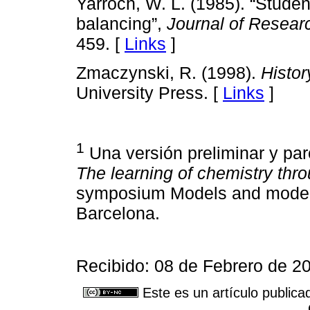
Yarroch, W. L. (1985). “Stude
balancing”,
Journal of Resear
459. [
Links
]
Zmaczynski, R. (1998).
Histor
University Press. [
Links
]
1
Una versión preliminar y par
The learning of chemistry thr
symposium Models and model
Barcelona.
Recibido: 08 de Febrero de 2
Este es un artículo publica