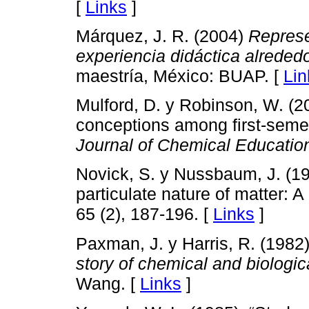
[
Links
]
Márquez, J. R. (2004)
Represe
experiencia didáctica alreded
maestría, México: BUAP. [
Lin
Mulford, D. y Robinson, W. (20
conceptions among first-semes
Journal of Chemical Educatio
Novick, S. y Nussbaum, J. (19
particulate nature of matter: 
65 (2), 187-196. [
Links
]
Paxman, J. y Harris, R. (1982
story of chemical and biologic
Wang. [
Links
]