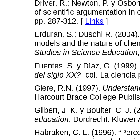
Driver, R.; Newton, P. y Osbor
of scientific argumentation in
pp. 287-312. [
Links
]
Erduran, S.; Duschl R. (2004). 
models and the nature of chem
Studies in Science Education
Fuentes, S. y Díaz, G. (1999)
del siglo XX?
, col. La ciencia
Giere, R.N. (1997).
Understand
Harcourt Brace College Publis
Gilbert, J. K. y Boulter, C. J. 
education
, Dordrecht: Kluwer
Habraken, C. L. (1996). “Perc