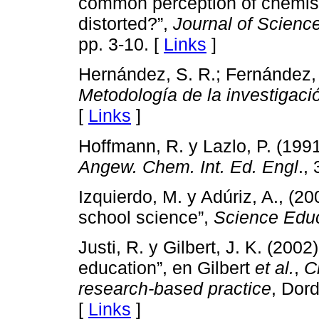
common perception of chemistr
distorted?”,
Journal of Scienc
pp. 3-10. [
Links
]
Hernández, S. R.; Fernández, C
Metodología de la investigaci
[
Links
]
Hoffmann, R. y Lazlo, P. (1991
Angew. Chem. Int. Ed. Engl
.,
Izquierdo, M. y Adúriz, A., (2
school science”,
Science Edu
Justi, R. y Gilbert, J. K. (200
education”, en Gilbert
et al.
,
C
research-based practice
, Dor
[
Links
]