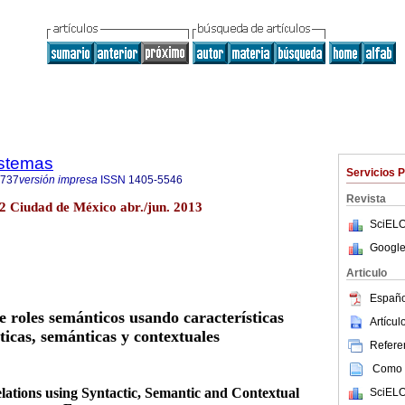
istemas
Servicios 
9737
versión impresa
ISSN
1405-5546
Revista
.2 Ciudad de México abr./jun. 2013
SciELO
Google
Articulo
Españo
e roles semánticos usando características
Artícu
cticas, semánticas y contextuales
Referen
Como c
lations using Syntactic, Semantic and Contextual
SciELO