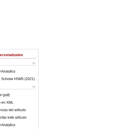
Personalizados
 Analytics
 Scholar H5M5 (
2021
)
l (pdf)
lo en XML
cias del artículo
itar este artículo
 Analytics