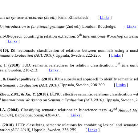
ts de syntaxe structurale (2e ed.).
Paris: Klincksieck. [
Links
]
An introduction to functional grammar
(2nd ed.). London: Routledge. [
Links
th
t-Of-Speech counting in relation extraction.
5
International Workshop on Sema
1. [
Links
]
010).
ISI: automatic classification of relations between nominals using a max
Semantic Evaluation (ACL 2010),
Uppsala, Sweden, 222-225. [
Links
]
th
 I. (2010).
TUD: semantic relatedness for relation classification.
5
Internat
sala, Sweden, 210-213. [
Links
]
 D., & Bandyopadhyay, S. (2010).
JU: a supervised approach to identify semantic re
n Semantic Evaluation (ACL 2010),
Uppsala, Sweden, 206-209. [
Links
]
, Zhou, Z.M., & Xu, Y.
(2010).
ECNU: effective semantic relations classification wi
h
International Workshop on Semantic Evaluation (ACL 2010),
Uppsala, Sweden
nd
.A. (2004).
Classifying semantic relations in bioscience texts.
42
Annual Meet
ACL'04),
Barcelona, Spain, 430-437. [
Links
]
. (2010).
UTD: classifying semantic relations by combining lexical and semantic
ation (ACL 2010),
Uppsala, Sweden, 256-259. [
Links
]