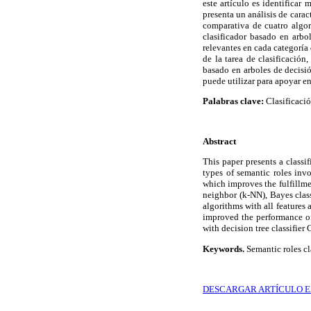
este artículo es identificar 
presenta un análisis de cara
comparativa de cuatro algor
clasificador basado en arbo
relevantes en cada categoría
de la tarea de clasificació
basado en arboles de decisió
puede utilizar para apoyar en
Palabras clave:
Clasificació
Abstract
This paper presents a classi
types of semantic roles invol
which improves the fulfillme
neighbor (k-NN), Bayes class
algorithms with all features 
improved the performance of 
with decision tree classifier
Keywords.
Semantic roles cl
DESCARGAR ARTÍCULO E