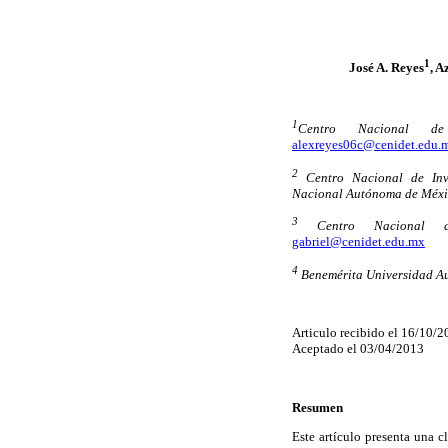
1
José A. Reyes
, A
1
Centro Nacional de 
alexreyes06c@cenidet.edu.
2
Centro Nacional de Inve
Nacional Autónoma de Méxi
3
Centro Nacional de 
gabriel@cenidet.edu.mx
4
Benemérita Universidad A
Articulo recibido el 16/10/
Aceptado el 03/04/2013
Resumen
Este artículo presenta una c