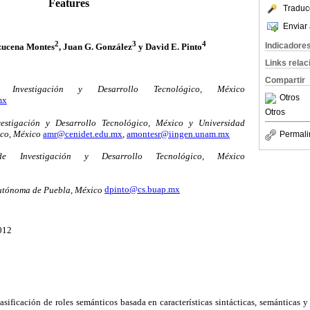
Features
Traduc
Enviar 
2
3
4
Indicadore
zucena Montes
, Juan G. González
y David E. Pinto
Links rela
Compartir
Investigación y Desarrollo Tecnológico, México
Otros
mx
Otros
stigación y Desarrollo Tecnológico, México y Universidad
co, México
amr@cenidet.edu.mx
,
amontesr@iingen.unam.mx
Permali
Investigación y Desarrollo Tecnológico, México
utónoma de Puebla, México
dpinto@cs.buap.mx
2012
lasificación de roles semánticos basada en características sintácticas, semánticas y