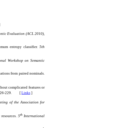
]
ntic Evaluation (ACL 2010),
imum entropy classifier.
5th
ional Workshop on Semantic
lations from paired nominals.
thout complicated features or
, 226-229. [
Links
]
ing of the Association for
th
 resources.
5
International