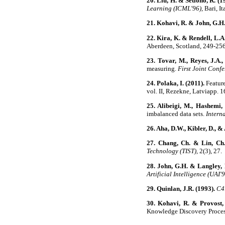
20. Liu, H. & Setiono, R. (1
Learning (ICML'96),
Bari, 
21. Kohavi, R. & John, G.H.
22. Kira, K. & Rendell, L.A.
Aberdeen, Scotland, 249-
23. Tovar, M., Reyes, J.A.,
measuring.
First Joint Conf
24. Polaka, I. (2011).
Feature
vol. II, Rezekne, Latviapp
25. Alibeigi, M., Hashemi,
imbalanced data sets.
Interna
26. Aha, D.W., Kibler, D., &
27. Chang, Ch. & Lin, Ch.
Technology (TIST),
2(3), 2
28. John, G.H. & Langley, P
Artificial Intelligence (UAI'9
29. Quinlan, J.R. (1993).
C4
30. Kohavi, R. & Provost, 
Knowledge Discovery Proce