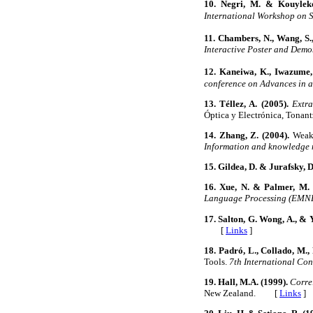
10. Negri, M. & Kouyleko
International Workshop on 
11. Chambers, N., Wang, S.,
Interactive Poster and Demo
12. Kaneiwa, K., Iwazume,
conference on Advances in ar
13. Téllez, A. (2005).
Extra
Óptica y Electrónica, Tona
14. Zhang, Z. (2004).
Weakly
Information and knowledge
15. Gildea, D. & Jurafsky, D
16. Xue, N. & Palmer, M. 
Language
Processing (EMN
17. Salton, G. Wong, A., & Y
[
Links
]
18. Padró, L., Collado, M., 
Tools.
7th International Co
19. Hall, M.A. (1999).
Corre
New Zealand. [
Links
]