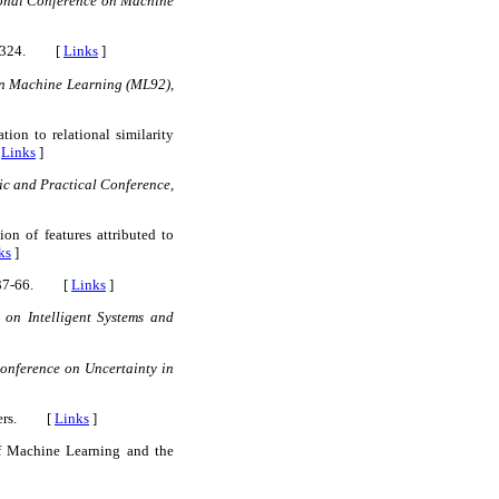
ional Conference on Machine
273-324. [
Links
]
on Machine Learning (ML92),
ion to relational similarity
[
Links
]
fic and Practical Conference,
on of features attributed to
ks
]
 37-66. [
Links
]
on Intelligent Systems and
onference on Uncertainty in
shers. [
Links
]
of Machine Learning and the