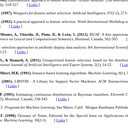
996).
A probabilistic approach to feature selection - A filter solution.
13th Internat
Italy, 319-327. [
Links
]
 (1997).
Wrappers for feature subset selection.
Artificial Intelligence, 97(1-2), 
 (1992).
A practical approach to feature selection.
Ninth International Workshop 
256. [
Links
]
 Montes, A., Vilariño, D., Pinto, D., & León, S. (2012).
BUAP: A first approximat
erence on Lexical and Computational Semantics,
Montreal, Canada, 502-505. 
 selection approaches in antibody display data analysis.
8th International Scienti
. 16-23. [
Links
]
 S., & Hamzeh, A. (2011).
Unsupervised feature selection based on the distributi
tional Journal of Artificial Intelligence and Expert Systems,
2(1), 14-22. [
Lin
 Albert, M.K. (1991).
Instance-based learning algorithms.
Machine Learning,
6(1),
 (2001).
LIBSVM - A Library for Support Vector Machines.
ACM Transactions 
7. [
Links
]
. (1995).
Estimating continuous distributions in Bayesian classifiers.
Eleventh C
5),
Montreal, Canada, 338-345. [
Links
]
.5: Programs for Machine Learning,
San Mateo, Calif.: Morgan Kaufmann Publi
F. (1998).
Glossary of Terms, Editorial for the Special Issue on Applications 
ss.
Machine Learning,
30(2-3). [
Links
]