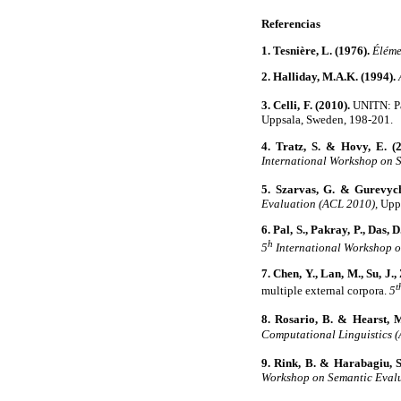
Referencias
1. Tesnière, L. (1976).
Élémen
2. Halliday, M.A.K. (1994).
3. Celli, F. (2010).
UNITN: Par
Uppsala, Sweden, 198-20
4. Tratz, S. & Hovy, E. (2
International Workshop on 
5. Szarvas, G. & Gurevych,
Evaluation (ACL 2010),
Upp
6. Pal, S., Pakray, P., Das,
h
5
International Workshop o
7. Chen, Y., Lan, M., Su, J.
t
multiple external corpora.
5
8. Rosario, B. & Hearst, M
Computational Linguistics (
9. Rink, B. & Harabagiu, S
Workshop on Semantic Evalu