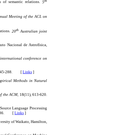
th
 of semantic relations.
5
ual Meeting of the ACL on
th
ations.
20
Australian joint
tuto Nacional de Astrofísica,
international conference on
 245-288. [
Links
]
pirical Methods in Natural
f the ACM,
18(11), 613-620.
-Source Language Processing
1-936. [
Links
]
ersity of Waikato, Hamilton,