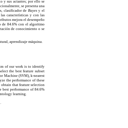
to y sus actantes; por ello se
icionalmente, se presenta una
s, clasificador de
Bayes
y el
as características y con las
atributos mejora el desempeño
ño de 84.6% con el algoritmo
entación de conocimiento o se
tural, aprendizaje máquina.
im of our work is to identify
select the best feature subset
ctor Machine (SVM), k-nearest
lyze the performance of these
 obtain that feature selection
the best performance of 84.6%
ontology learning.
.