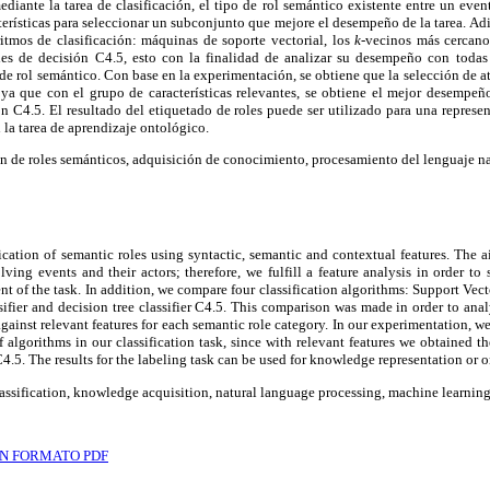
mediante la tarea de clasificación, el tipo de rol semántico existente entre un even
cterísticas para seleccionar un subconjunto que mejore el desempeño de la tarea. Ad
itmos de clasificación: máquinas de soporte vectorial, los
k-
vecinos más cercano
les de decisión C4.5, esto con la finalidad de analizar su desempeño con todas l
 de rol semántico. Con base en la experimentación, se obtiene que la selección de 
n, ya que con el grupo de características relevantes, se obtiene el mejor desempe
n C4.5. El resultado del etiquetado de roles puede ser utilizado para una repres
 la tarea de aprendizaje ontológico.
n de roles semánticos, adquisición de conocimiento, procesamiento del lenguaje na
fication of semantic roles using syntactic, semantic and contextual features. The a
ving events and their actors; therefore, we fulfill a feature analysis in order to 
nt of the task. In addition, we compare four classification algorithms: Support Ve
ifier and decision tree classifier C4.5. This comparison was made in order to ana
against relevant features for each semantic role category. In our experimentation, we
algorithms in our classification task, since with relevant features we obtained 
 C4.5. The results for the labeling task can be used for knowledge representation or 
assification, knowledge acquisition, natural language processing, machine learning
N FORMATO PDF