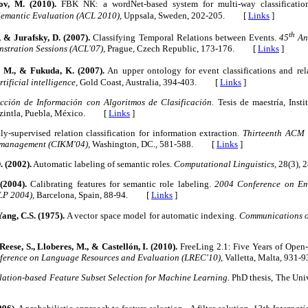
v, M. (2010).
FBK NK: a wordNet-based system for multi-way classification
Semantic Evaluation (ACL 2010),
Uppsala, Sweden, 202-205. [
Links
]
th
 & Jurafsky, D. (2007).
Classifying Temporal Relations between Events.
45
Ann
nstration Sessions (ACL'07),
Prague, Czech Republic, 173-176. [
Links
]
 M., & Fukuda, K. (2007).
An upper ontology for event classifications and rel
tificial intelligence,
Gold Coast, Australia, 394-403. [
Links
]
cción de Información con Algoritmos de Clasificación.
Tesis de maestría, Insti
ntzintla, Puebla, México. [
Links
]
-supervised relation classification for information extraction.
Thirteenth ACM 
 management (CIKM'04),
Washington, DC., 581-588. [
Links
]
. (2002).
Automatic labeling of semantic roles.
Computational Linguistics,
28(3),
(2004).
Calibrating features for semantic role labeling.
2004 Conference on Em
LP 2004),
Barcelona, Spain, 88-94. [
Links
]
ang, C.S. (1975).
A vector space model for automatic indexing.
Communications o
Reese, S., Lloberes, M., & Castellón, I. (2010).
FreeLing 2.1: Five Years of Open
nference on Language Resources and Evaluation (LREC'10),
Valletta, Malta, 93
lation-based Feature Subset Selection for Machine Learning.
PhD thesis, The Univ