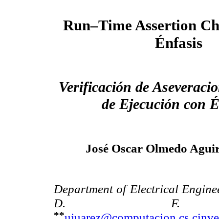
Run–Time Assertion Ch
Énfasis
Verificación de Aseveraci
de Ejecución con É
José Oscar Olmedo Agui
Department of Electrical Engin
D. F.
**
ujuarez@computacion.cs.cinve