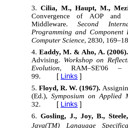
3.
Cilia, M., Haupt, M., Me
Convergence of AOP and Ac
Middleware.
Second Intern
Programming and Component En
Computer Science,
2830, 169–18
4.
Eaddy, M. & Aho, A. (2006)
Advising.
Workshop on Reflec
Evolution,
RAM–SE'06 – E
[
Links
]
99.
5.
Floyd, R. W. (1967).
Assignin
(Ed.),
Symposium on Applied 
[
Links
]
32.
6.
Gosling, J., Joy, B., Stee
Java(TM) Language Specifica