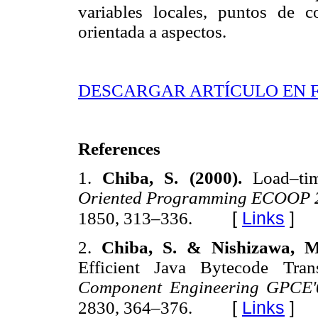
variables locales, puntos de c
orientada a aspectos.
DESCARGAR ARTÍCULO EN 
References
1.
Chiba, S. (2000).
Load–tim
Oriented Programming ECOOP 20
[
Links
]
1850, 313–336.
2.
Chiba, S. & Nishizawa, M
Efficient Java Bytecode Tran
Component Engineering GPCE'0
[
Links
]
2830, 364–376.