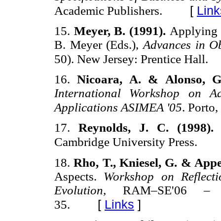
[
Link
Academic Publishers.
15.
Meyer, B. (1991).
Applying 
B. Meyer (Eds.),
Advances in O
50). New Jersey: Prentice Hall.
16.
Nicoara, A. & Alonso, G
International Workshop on Ad
Applications ASIMEA '05
. Porto
17.
Reynolds, J. C. (1998)
Cambridge University Press.
18.
Rho, T., Kniesel, G. & Appe
Aspects.
Workshop on Reflect
Evolution,
RAM–SE'06 – E
[
Links
]
35.