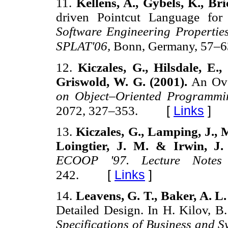
11.
Kellens, A., Gybels, K., Br
driven Pointcut Language fo
Software Engineering Propertie
SPLAT'06,
Bonn, Germany, 57–6
12.
Kiczales, G., Hilsdale, E.
Griswold, W. G. (2001).
An Ove
on Object–Oriented Programmin
[
Links
]
2072, 327–353.
13.
Kiczales, G., Lamping, J., 
Loingtier, J. M. & Irwin, J.
ECOOP '97. Lecture Notes
[
Links
]
242.
14.
Leavens, G. T., Baker, A. L
Detailed Design. In H. Kilov, 
Specifications of Business and 