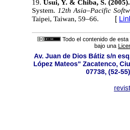
19.
Usui, Y. & Chiba, S. (2005)
System.
12th Asia–Pacific Soft
[
Lin
Taipei, Taiwan, 59–66.
Todo el contenido de esta 
bajo una
Lice
Av. Juan de Dios Bátiz s/n esq
López Mateos" Zacatenco, Ciu
07738, (52-55
revis