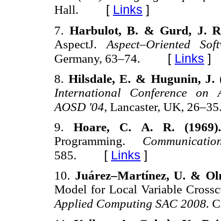
[
Links
]
Hall.
7.
Harbulot, B. & Gurd, J. R
AspectJ.
Aspect–Oriented So
[
Links
]
Germany, 63–74.
8.
Hilsdale, E. & Hugunin, J.
International Conference on 
AOSD '04
, Lancaster, UK, 26–35
9.
Hoare, C. A. R. (1969
Programming.
Communicat
[
Links
]
585.
10.
Juárez–Martínez, U. & Ol
Model for Local Variable Crossc
Applied Computing SAC 2008.
C