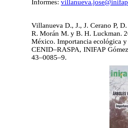
Informes:
villanueva.jose@inifa
Villanueva D., J., J. Cerano P, D
R. Morán M. y B. H. Luckman. 20
México. Importancia ecológica y 
CENID–RASPA, INIFAP Gómez Pa
43–0085–9.