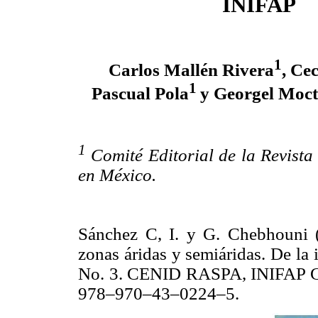
INIFAP
1
Carlos Mallén Rivera
, Cec
1
Pascual Pola
y Georgel Moc
1
Comité Editorial de la Revista
en México.
Sánchez C, I. y G. Chebhouni 
zonas áridas y semiáridas. De la 
No. 3. CENID RASPA, INIFAP G
978–970–43–0224–5.