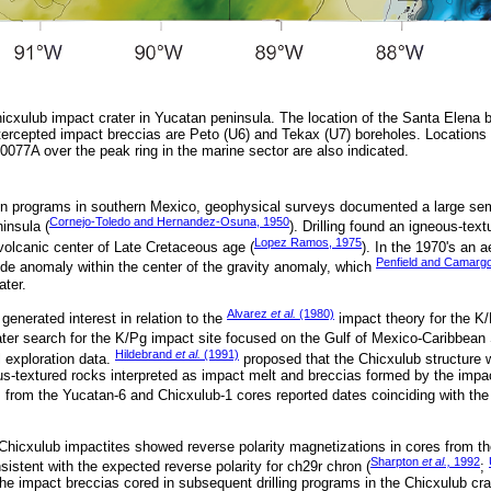
hicxulub impact crater in Yucatan peninsula. The location of the Santa Elena b
ntercepted impact breccias are Peto (U6) and Tekax (U7) boreholes. Locations 
M0077A over the peak ring in the marine sector are also indicated.
tion programs in southern Mexico, geophysical surveys documented a large sem
Cornejo-Toledo and Hernandez-Osuna, 1950
insula (
). Drilling found an igneous-text
Lopez Ramos, 1975
 volcanic center of Late Cretaceous age (
). In the 1970's an 
Penfield and Camarg
de anomaly within the center of the gravity anomaly, which
ater.
Alvarez
et al.
(1980)
 generated interest in relation to the
impact theory for the 
later search for the K/Pg impact site focused on the Gulf of Mexico-Caribbean
Hildebrand
et al.
(1991)
l exploration data.
proposed that the Chicxulub structure
ous-textured rocks interpreted as impact melt and breccias formed by the impa
s from the Yucatan-6 and Chicxulub-1 cores reported dates coinciding with th
Chicxulub impactites showed reverse polarity magnetizations in cores from t
Sharpton
et al.,
1992
istent with the expected reverse polarity for ch29r chron (
;
he impact breccias cored in subsequent drilling programs in the Chicxulub cra