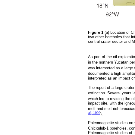
Figure 1
(a) Location of C
two other boreholes that i
central crater sector and 
As part of the oil explora
in the northern Yucatan pen
was interpreted as a large
documented a high amplitu
interpreted as an impact cr
The report of a large crater
extinction. Several years 
which led to revising the oi
impact site, with the igne
melt and melt-rich breccia
al.,
1992
).
Paleomagnetic studies on 
Chicxulub-1 boreholes, cons
Paleomagnetic studies of t