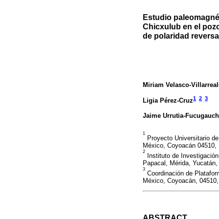
Estudio paleomagnét
Chicxulub en el poz
de polaridad revers
Miriam Velasco-Villarreal
1
2
3
Ligia Pérez-Cruz
Jaime Urrutia-Fucugauch
1
Proyecto Universitario de
México, Coyoacán 04510,
2
Instituto de Investigació
Papacal, Mérida, Yucatán,
3
Coordinación de Platafor
México, Coyoacán, 04510,
ABSTRACT