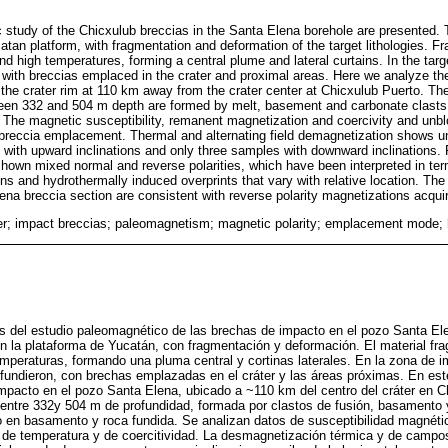
 study of the Chicxulub breccias in the Santa Elena borehole are presented.
atan platform, with fragmentation and deformation of the target lithologies. 
and high temperatures, forming a central plume and lateral curtains. In the tar
 with breccias emplaced in the crater and proximal areas. Here we analyze the
 the crater rim at 110 km away from the crater center at Chicxulub Puerto. Th
een 332 and 504 m depth are formed by melt, basement and carbonate clasts 
 The magnetic susceptibility, remanent magnetization and coercivity and unb
 breccia emplacement. Thermal and alternating field demagnetization shows un
ith upward inclinations and only three samples with downward inclinations.
hown mixed normal and reverse polarities, which have been interpreted in term
ons and hydrothermally induced overprints that vary with relative location. T
lena breccia section are consistent with reverse polarity magnetizations acqui
er; impact breccias; paleomagnetism; magnetic polarity; emplacement mode;
s del estudio paleomagnético de las brechas de impacto en el pozo Santa El
n la plataforma de Yucatán, con fragmentación y deformación. El material fr
emperaturas, formando una pluma central y cortinas laterales. En la zona de i
fundieron, con brechas emplazadas en el cráter y las áreas próximas. En est
mpacto en el pozo Santa Elena, ubicado a ~110 km del centro del cráter en C
 entre 332y 504 m de profundidad, formada por clastos de fusión, basamento 
o en basamento y roca fundida. Se analizan datos de susceptibilidad magnét
 de temperatura y de coercitividad. La desmagnetización térmica y de campo