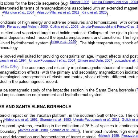
Steiner, 1996
Urrutia-Fucugauchi
et al.,
2004
izations for the breccia sequence (
e.g.,
;
nterpreted in terms of remagnetizations associated with an extended magnetiz
Pilkington
et al.,
2004
Velasco-Villarreal
et al.,
2011
Kring
et al.,
2020
 (
;
;
).
conditions of high energy and extreme pressures and temperatures, with defo
989
Pierazzo and Melosh, 2000
Collins
et al.
, 2008
Urrutia-Fucugauchi and Pérez-Cruz, 
;
;
;
melted and vaporized target and bolide material. Collapse of the ejecta plume r
imal deposits, which record the ejecta emplacement and conditions. The hig
Kring
et al.,
2020
g-lived hydrothermal system (
). The high temperatures, shock e
mineralogy.
 proved well suited for providing constraints on age, impact effects and post
ugauchi
et al.,
1994
Urrutia-Fucugauchi
et al.,
2004
Elmore and Dulin, 2007
Louzada
et al.,
;
;
;
d
et al.,
2016
). The accuracy and reliability in paleomagnetic studies of impact 
remagnetization effects, with the primary and secondary magnetization isolate
neralogical arrangements of clasts and matrix, shock effects, different textur
cted in the paleomagnetic record.
 a paleomagnetic study of the impactite section in the Santa Elena borehole (
nd implications on emplacement and hydrothermal system.
TER AND SANTA ELENA BOREHOLE
eroid impact on the Yucatan platform, in the southern Gulf of Mexico. The cra
Hildebrand
et al.,
1991
Sharpton
et al.,
1993
Urrutia-Fucugauchi
et al.,
2011
Gulick
et al
g (
;
;
;
fe support systems, resulting in the extinction of 76 % of species in contine
Alvarez
et al.,
1980
Schulte
et al.,
2010
boundary (
;
). The impact involved high energ
Melosh, 1989
Pierazzo a
 and deformation and fragmentation of target material (
;