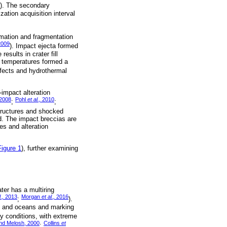
). The secondary
ation acquisition interval
rmation and fragmentation
2009
). Impact ejecta formed
esults in crater fill
h temperatures formed a
ffects and hydrothermal
-impact alteration
2008
Pohl
et al.,
2010
;
;
structures and shocked
d. The impact breccias are
es and alteration
Figure 1
), further examining
ter has a multiring
.,
2013
Morgan
et al.,
2016
;
).
nts and oceans and marking
y conditions, with extreme
nd Melosh, 2000
Collins
et
;