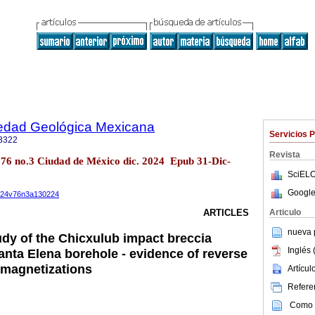
iedad Geológica Mexicana
Servicios 
3322
Revista
l.76 no.3 Ciudad de México dic. 2024 Epub 31-Dic-
SciELO
Google
2024v76n3a130224
Articulo
ARTICLES
nueva p
dy of the Chicxulub impact breccia
Inglés 
anta Elena borehole - evidence of reverse
 magnetizations
Artícu
Referen
Como c