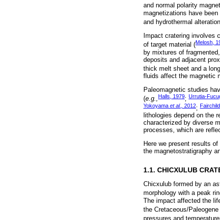
and normal polarity magnet
magnetizations have been i
and hydrothermal alteration
Impact cratering involves 
Melosh, 1
of target material (
by mixtures of fragmented, 
deposits and adjacent prox
thick melt sheet and a lon
fluids affect the magnetic 
Paleomagnetic studies have
Halls, 1979
Urrutia-Fuc
(
e.g.,
;
Yokoyama
et al.,
2012
Fairchil
;
lithologies depend on the 
characterized by diverse mi
processes, which are refle
Here we present results of
the magnetostratigraphy a
1.1. CHICXULUB CRA
Chicxulub formed by an ast
morphology with a peak rin
The impact affected the li
the Cretaceous/Paleogene 
pressures and temperatures