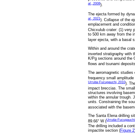
al.,,
2008
).
The ejecta formed by dynam
al.,
2021
). Collapse of the e
emplacement and conditions
Chicxulub crater: (1) very p
to 500 km away from the im
layer ejecta, with a basal s
Within and around the crat
inverted stratigraphy with
K/Pg sections around the G
flows and tsunami deposits
The aeromagnetic studies ov
frequency small amplitude
Urrutia-Fucugauchi, 2010
). Th
impact breccias. The small
structures involving basem
within the annular trough. 
units. Constraining the sou
associated with the baseme
The Santa Elena drilling si
Urrutia-Fucugauch
89.66° W (
The drilling included a co
impactite section (
Figure 2