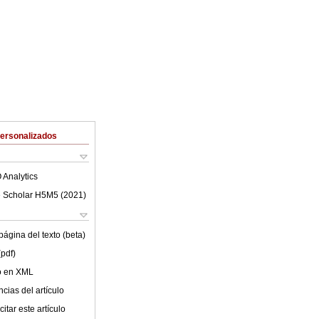
Personalizados
 Analytics
 Scholar H5M5 (
2021
)
ágina del texto (beta)
(pdf)
lo en XML
cias del artículo
itar este artículo