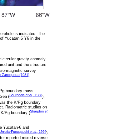
orehole is indicated. The
of Yucatan 6 Y6 in the
icircular gravity anomaly
ured unit and the structure
aero-magnetic survey
o-Zanoguera (1981)
K/Pg boundary mass
Bourgeois
et al.,
1988
 Sea (
),
 was the K/Pg boundary
ct. Radiometric studies on
Sharpton
et
e K/Pg boundary (
he Yucatan-6 and
Urrutia-Fucugauchi
et al.,
1994
).
ter reported mixed reverse