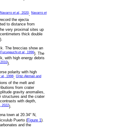
Navarro
et al.,
2020
Navarro
et
;
 record the ejecta
ted to distance from
The very proximal sites up
 centimeters thick double
).
ick. The breccias show an
a-Fucugauchi
et al.,
1996
). The
k, with high energy debris
2010
).
rse polarity with high
 al.,
1998
Ortiz-Aleman and
;
tions of the melt and
ibutions from crater
plitude gravity anomalies,
 structures and the crater
 contrasts with depth,
,
2022
).
lena town at 20.34° N,
icxulub Puerto (
Figure 1
).
carbonates and the