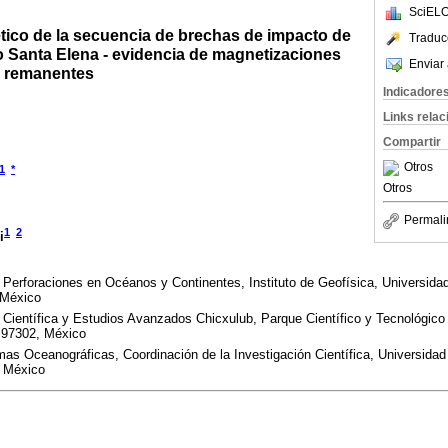
SciELO
ico de la secuencia de brechas de impacto de
Traduc
o Santa Elena - evidencia de magnetizaciones
Enviar 
a remanentes
Indicadore
Links rela
Compartir
Otros
1
*
Otros
Permali
1
2
i
 Perforaciones en Océanos y Continentes, Instituto de Geofísica, Universid
 México
n Científica y Estudios Avanzados Chicxulub, Parque Científico y Tecnológico
 97302, México
mas Oceanográficas, Coordinación de la Investigación Científica, Universida
 México