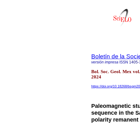
Boletín de la Soc
versión impresa
ISSN
1405-
Bol. Soc. Geol. Mex vo
2024
https://doi.org/10.18268/bsgm
Paleomagnetic stu
sequence in the S
polarity remanent