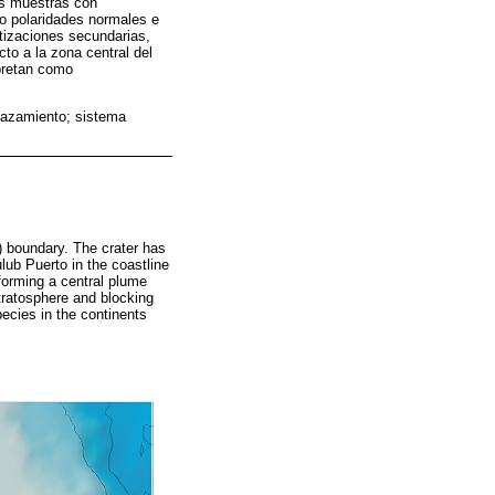
es muestras con
do polaridades normales e
tizaciones secundarias,
cto a la zona central del
rpretan como
lazamiento; sistema
 boundary. The crater has
lub Puerto in the coastline
 forming a central plume
stratosphere and blocking
pecies in the continents