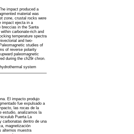
 The impact produced a
Fragmented material was
get zone, crustal rocks were
 impact ejecta in a
e breccias in the Santa
within carbonate-rich and
locking temperature spectra
ivectorial and two-
 Paleomagnetic studies of
s of reverse polarity
he upward paleomagnetic
red during the ch29r chron.
 hydrothermal system
ena. El impacto produjo
agmentado fue expulsado a
mpacto, las rocas de la
e estudio, analizamos la
hicxulub Puerta La
y carbonatas dentro de una
ica, magnetización
s alternos muestra