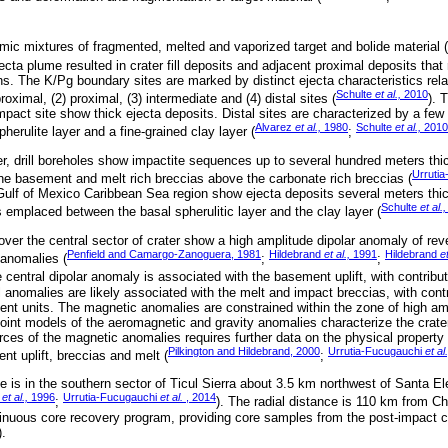
ic mixtures of fragmented, melted and vaporized target and bolide material (
jecta plume resulted in crater fill deposits and adjacent proximal deposits that
. The K/Pg boundary sites are marked by distinct ejecta characteristics rela
Schulte
et al.,
2010
roximal, (2) proximal, (3) intermediate and (4) distal sites (
). 
pact site show thick ejecta deposits. Distal sites are characterized by a few
Alvarez
et al.,
1980
Schulte
et al.,
2010
pherulite layer and a fine-grained clay layer (
;
er, drill boreholes show impactite sequences up to several hundred meters th
Urruti
 the basement and melt rich breccias above the carbonate rich breccias (
ulf of Mexico Caribbean Sea region show ejecta deposits several meters thic
Schulte
et al.,
 emplaced between the basal spherulitic layer and the clay layer (
er the central sector of crater show a high amplitude dipolar anomaly of reve
Penfield and Camargo-Zanoguera, 1981
Hildebrand
et al.,
1991
Hildebrand
et
 anomalies (
;
;
e central dipolar anomaly is associated with the basement uplift, with contribu
 anomalies are likely associated with the melt and impact breccias, with contr
ent units. The magnetic anomalies are constrained within the zone of high am
Joint models of the aeromagnetic and gravity anomalies characterize the crater
rces of the magnetic anomalies requires further data on the physical property
Pilkington and Hildebrand, 2000
Urrutia-Fucugauchi
et al.
nt uplift, breccias and melt (
;
te is in the southern sector of Ticul Sierra about 3.5 km northwest of Santa E
i
et al.,
1996
Urrutia-Fucugauchi
et al.
, 2014
;
). The radial distance is 110 km from Ch
ntinuous core recovery program, providing core samples from the post-impact 
).