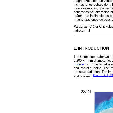
magnetizaciones univectori
inclinaciones debajo de la
inversas mixtas, que se h
generadas por alteración hi
cráter. Las inclinaciones 
magnetizaciones de polarid
Palabras:
Cráter Chicxulu
hidrotermal
1. INTRODUCTION
The Chicxulub crater was 
a 200 km rim diameter loca
(
Figure 1
). In the target a
and lateral curtains. The i
the solar radiation. The im
Alvarez
et al.,
19
and oceans (