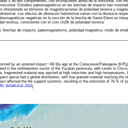
ales y de dos componentes, con inclinaciones arriba de la horizontal, con tr
 horizontal. Estudios paleomagnéticos en las brechas de impacto han mostra
an interpretado en términos de magnetizaciones de polaridad reversa y magne
drotermal. Los efectos de alteración hidrotermal varían con la distancia respe
paleomagnéticas negativas en la sección de la brecha de Santa Elena se inte
ad reversa, consistente con el cron ch29r de polaridad reversa.
b; brechas de impacto; paleomagnetismo; polaridad magnética; modo de emp
formed by an asteroid impact ~66 Ma ago at the Cretaceous/Paleogene (K/Pg)
ted in the northwestern sector of the Yucatan peninsula, with center in Chicxu
rea, fragmented material was ejected at high velocities and high temperatures,
mpact ejecta had a global distribution, with fine grained material reaching the 
pact affected the life support systems, resulting in the extinction of 76 % of s
80
Schulte
et al.,
2010
;
).