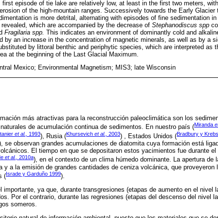
s first episode of tie lake are relatively low, at least in the first two meters, 
 erosion of the high-mountain ranges. Successively towards the Early Glacier 
imentation is more detrital, alternating with episodes of fine sedimentation i
e revealed, which are accompanied by the decrease of
Stephanodiscus spp
co
d
Fragilaria spp.
This indicates an environment of dominantly cold and alkaline
d by an increase in the concentration of magnetic minerals, as well as by a si
stituted by littoral benthic and periphytic species, which are interpreted as 
 area at the beginning of the Last Glacial Maximum.
ntral Mexico; Environmental Magnetism; MIS3; late Wisconsin
rmación más atractivas para la reconstrucción paleoclimática son los sedimen
Miranda
e
 naturales de acumulación continua de sedimentos. En nuestro país (
tanier
et al.,
1993
Khursevich
et al.,
2003
Bradbury y Krebs
), Rusia (
) , Estados Unidos (
), se observan grandes acumulaciones de diatomita cuya formación está ligad
lcánicos. El tiempo en que se depositaron estos yacimientos fue durante el
de
et al.,
2010a
), en el contexto de un clima húmedo dominante. La apertura de l
a y a la emisión de grandes cantidades de ceniza volcánica, que proveyeron la
Israde y Garduño 1999
s (
).
l importante, ya que, durante transgresiones (etapas de aumento en el nivel l
os. Por el contrario, durante las regresiones (etapas del descenso del nivel l
agos someros.
itorio natural de información ambiental, puesto que los materiales que se de