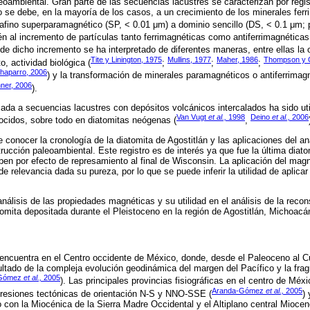
leoambiental. Gran parte de las secuencias lacustres se caracterizan por regi
se debe, en la mayoría de los casos, a un crecimiento de los minerales ferr
afino superparamagnético (SP, < 0.01 μm) a dominio sencillo (DS, < 0.1 μm; 
én al incremento de partículas tanto ferrimagnéticas como antiferrimagnéticas
n de dicho incremento se ha interpretado de diferentes maneras, entre ellas la 
Tite y Linington, 1975
Mullins, 1977
Maher, 1986
Thompson y O
, actividad biológica (
;
;
;
haparro, 2006
) y la transformación de minerales paramagnéticos o antiferrimag
ner, 2006
).
cada a secuencias lacustres con depósitos volcánicos intercalados ha sido util
Van Vugt
et al.,
1998
Deino
et al.,
2006
ocidos, sobre todo en diatomitas neógenas (
,
 conocer la cronología de la diatomita de Agostitlán y las aplicaciones del a
rucción paleoambiental. Este registro es de interés ya que fue la última diato
ben por efecto de represamiento al final de Wisconsin. La aplicación del mag
de relevancia dada su pureza, por lo que se puede inferir la utilidad de aplicar
nálisis de las propiedades magnéticas y su utilidad en el análisis de la recon
omita depositada durante el Pleistoceno en la región de Agostitlán, Michoacá
 encuentra en el Centro occidente de México, donde, desde el Paleoceno al Cua
tado de la compleja evolución geodinámica del margen del Pacífico y la fra
-Gómez
et al.,
2005
). Las principales provincias fisiográficas en el centro de Méx
Aranda-Gómez
et al.,
2005
presiones tectónicas de orientación N-S y NNO-SSE (
)
o con la Miocénica de la Sierra Madre Occidental y el Altiplano central Miocen