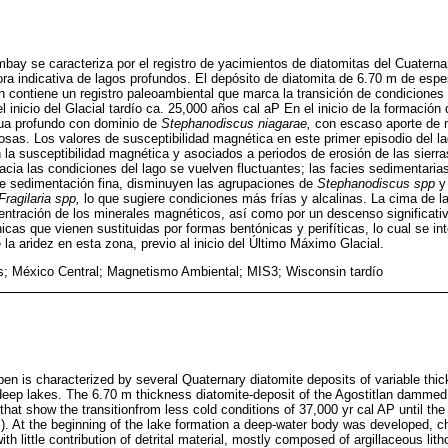
ay se caracteriza por el registro de yacimientos de diatomitas del Cuatern
ora indicativa de lagos profundos. El depósito de diatomita de 6.70 m de esp
n contiene un registro paleoambiental que marca la transición de condiciones
 inicio del Glacial tardío ca. 25,000 años cal aP En el inicio de la formación
gua profundo con dominio de
Stephanodiscus niagarae,
con escaso aporte de ma
losas. Los valores de susceptibilidad magnética en este primer episodio del l
la susceptibilidad magnética y asociados a periodos de erosión de las sierras
ia las condiciones del lago se vuelven fluctuantes; las facies sedimentarias
de sedimentación fina, disminuyen las agrupaciones de
Stephanodiscus spp
y 
Fragilaria spp,
lo que sugiere condiciones más frías y alcalinas. La cima de l
ntración de los minerales magnéticos, así como por un descenso significati
icas que vienen sustituidas por formas bentónicas y perifíticas, lo cual se i
la aridez en esta zona, previo al inicio del Último Máximo Glacial.
s; México Central; Magnetismo Ambiental; MIS3; Wisconsin tardío
n is characterized by several Quaternary diatomite deposits of variable th
nt deep lakes. The 6.70 m thickness diatomite-deposit of the Agostitlan dammed
hat show the transitionfrom less cold conditions of 37,000 yr cal AP until the 
P). At the beginning of the lake formation a deep-water body was developed, c
ith little contribution of detrital material, mostly composed of argillaceous li