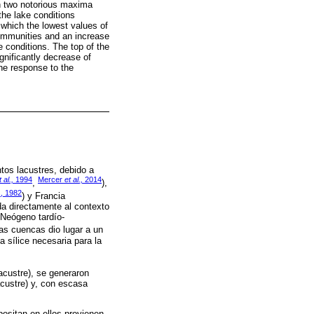
with two notorious maxima
the lake conditions
n which the lowest values of
mmunities and an increase
 conditions. The top of the
gnificantly decrease of
the response to the
tos lacustres, debido a
t al.,
1994
Mercer
et al.,
2014
,
),
, 1982
) y Francia
a directamente al contexto
 Neógeno tardío-
as cuencas dio lugar a un
 sílice necesaria para la
acustre), se generaron
acustre) y, con escasa
positan en ellos provienen