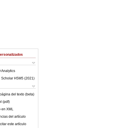
Personalizados
 Analytics
 Scholar H5M5 (
2021
)
ágina del texto (beta)
l (pdf)
lo en XML
cias del artículo
itar este artículo