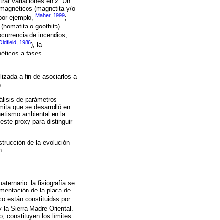
strar variaciones en
x.
Un
imagnéticos (magnetita y/o
Maher, 1999
por ejemplo,
;
 (hematita o goethita)
ocurrencia de incendios,
ldfield, 1986
), la
néticos a fases
izada a fin de asociarlos a
).
nálisis de parámetros
mita que se desarrolló en
netismo ambiental en la
 este proxy para distinguir
strucción de la evolución
n.
ternario, la fisiografía se
gmentación de la placa de
ico están constituidas por
 y la Sierra Madre Oriental.
o, constituyen los límites