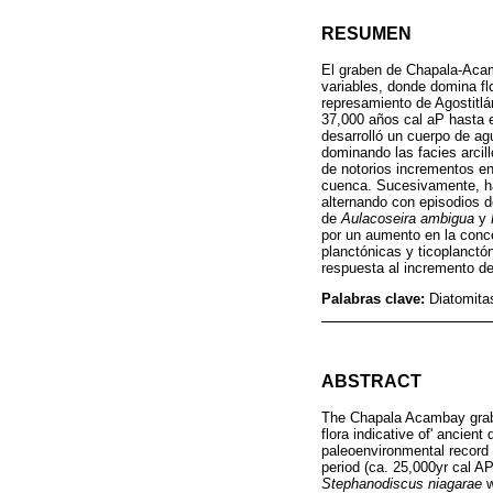
RESUMEN
El graben de Chapala-Acamb
variables, donde domina fl
represamiento de Agostitlá
37,000 años cal aP hasta el
desarrolló un cuerpo de a
dominando las facies arcil
de notorios incrementos en 
cuenca. Sucesivamente, hac
alternando con episodios 
de
Aulacoseira ambigua
y
por un aumento en la conce
planctónicas y ticoplanctón
respuesta al incremento de 
Palabras clave:
Diatomita
ABSTRACT
The Chapala Acambay grabe
flora indicative of' ancie
paleoenvironmental record t
period (ca. 25,000yr cal A
Stephanodiscus niagarae
w