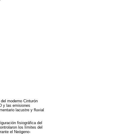
 del moderno Cinturón
O y las emisiones
entario lacustre y fluvial
iguración fisiográfica del
ntrolaron los límites del
rante el Neógeno-