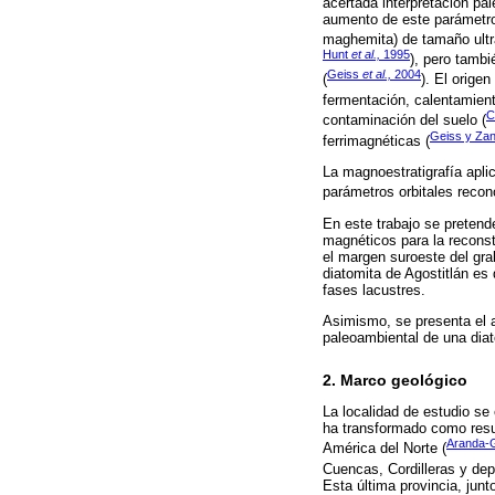
acertada interpretación pa
aumento de este parámetro 
maghemita) de tamaño ultr
Hunt
et al.,
1995
), pero tambi
Geiss
et al.,
2004
(
). El orige
fermentación, calentamiento
C
contaminación del suelo (
Geiss y Zan
ferrimagnéticas (
La magnoestratigrafía apli
parámetros orbitales recon
En este trabajo se pretende
magnéticos para la reconst
el margen suroeste del gra
diatomita de Agostitlán es 
fases lacustres.
Asimismo, se presenta el a
paleoambiental de una diat
2. Marco geológico
La localidad de estudio se
ha transformado como resul
Aranda
América del Norte (
Cuencas, Cordilleras y de
Esta última provincia, junt