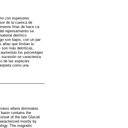
ario con espesores
esor de la cuenca de
 menos frías de hace ca.
 del represamiento se
terial detrítico
ago son bajos, con un par
 altas que limitan la
 son más detríticas,
aumentan los porcentajes
a sucesión se caracteriza
vo de las especies
nterpreta como una
ickness where dominates
 basin contains the
onset of the late Glacial
haracterized mostly by
thology. The magnetic