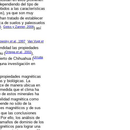
dependiendo del tipo de
bidos a las características
cos), ya que son muy
han tratado de establecer
ica de suelos y paleosuelos
8
Geiss y Zanner, 2006
;
) así
nowsky
et al.,
1997
Van Vugt
et
,
ndidad las propiedades
Ortega
et al.,
2002
pu (
),
Urrutia
sierto de Chihuahua (
guna investigación en
s propiedades magnéticas
s y biológicas. La
duce de manera ubicua en
 medida que el clima ha
te de estos minerales ha
bilidad magnética como
pende no sólo de la
ales magnéticos y de sus
o que las conclusiones
r ello, los análisis de
tamaños de dominio de los
gnéticos para lograr una