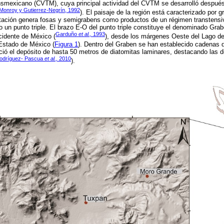
ansmexicano (CVTM), cuya principal actividad del CVTM se desarrolló después
onroy y Gutierrez-Negrín, 1992
). El paisaje de la región está caracterizado por 
entación genera fosas y semigrabens como productos de un régimen transtens
 un punto triple. El brazo E-O del punto triple constituye el denominado Gr
Garduño
et al.,
1993
cidente de México (
), desde los márgenes Oeste del Lago de
Estado de México (
Figura 1
). Dentro del Graben se han establecido cadenas d
ició el depósito de hasta 50 metros de diatomitas laminares, destacando las 
odríguez- Pascua
et al.,
2010
).