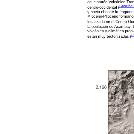
del cinturón Volcánico Tr
Garduño-M
centro-occidental (
y hacia el norte la fragm
Mioceno-Plioceno formando
localizado en el Centro-Oc
la población de Acambay, 
volcánica y climática prop
R
están muy tectonizadas (