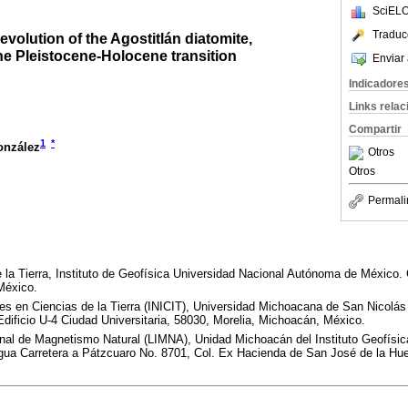
SciELO
Traduc
volution of the Agostitlán diatomite,
he Pleistocene-Holocene transition
Enviar 
Indicadore
Links rela
Compartir
1
*
onzález
Otros
Otros
Permali
la Tierra, Instituto de Geofísica Universidad Nacional Autónoma de México. C
México.
nes en Ciencias de la Tierra (INICIT), Universidad Michoacana de San Nicolás
dificio U-4 Ciudad Universitaria, 58030, Morelia, Michoacán, México.
ional de Magnetismo Natural (LIMNA), Unidad Michoacán del Instituto Geofísic
ua Carretera a Pátzcuaro No. 8701, Col. Ex Hacienda de San José de la Huer