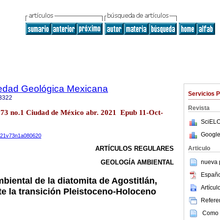
iedad Geológica Mexicana
Servicios 
3322
Revista
l.73 no.1 Ciudad de México abr. 2021 Epub 11-Oct-
SciELO
Google
2021v73n1a080620
Articulo
ARTÍCULOS REGULARES
nueva p
GEOLOGÍA AMBIENTAL
Españo
iental de la diatomita de Agostitlán,
Artícu
e la transición Pleistoceno-Holoceno
Referen
Como c