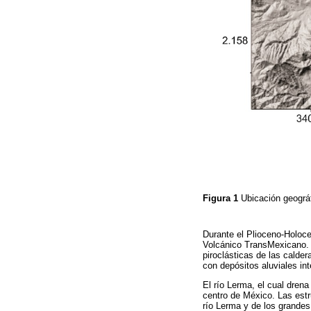
Figura 1
Ubicación geográf
Durante el Plioceno-Holoc
Volcánico TransMexicano. L
piroclásticas de las calder
con depósitos aluviales in
El río Lerma, el cual drena
centro de México. Las estru
río Lerma y de los grande