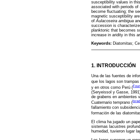
susceptibility values in thi
associated with periods of
become fluctuating; the sed
magnetic susceptibility ar
of
Aulacoseira ambigua
an
succession is characterize
planktonic that becomes sub
increase in aridity in this
Keywords:
Diatomitas; Ce
1. INTRODUCCIÓN
Una de las fuentes de info
que los lagos son trampas
Four
y en otros como Perú (
(Seryeissol y Gasse, 1991
de grabens en ambientes vo
Isra
Cuaternario temprano (
fallamiento con subsidenci
formación de las diatomita
El clima ha jugado un pape
sistemas lacustres profund
humedad, tuvieron lugar l
Los lagos suponen un repos