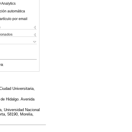
 Analytics
ción automática
artículo por email
s
cionados
nk
iudad Universitaria,
 de Hidalgo. Avenida
a, Universidad Nacional
ta, 58190, Morelia,