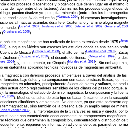
entía o los procesos diagenéticos y biogénicos que tienen lugar en el mismo (
ticas del lago, entre otros factores). Asimismo, los procesos diagenéticos, de
l lago, pueden disolver y/o precipitar minerales (entre ellos los ferromagnéti
Vázquez, 2004
 las condiciones óxido-reducción (
). Numerosas investigaciones 
ariaciones climáticas ocurridas durante el Cuaternario y la mineralogía magnét
Liu
et al.,
2007
Jordanova
et al.,
2003
Bidegain
et al.,
2009
Geiss
et al.,
200
 el mundo, (
;
;
;
Orgeira
et al.,
2008
 (
).
Jelo
os análisis magnéticos se han realizado de forma extensiva desde 1975 (
1999
), aunque en México son escasos los estudios donde se analizan en profu
Ortega
et al.,
2000
Caballero
et al.,
2002
a Cuenca de México (
), el alto Lerma (
), Zaca
Vázquez
et al.,
2010
Ortega
et al.,
1999
), Zirahuén (
), el desierto de Sonora (
), el de
uez, 2004
Morales
et al.,
2019
), y, recientemente, en Chapala (
). Sin embargo, nin
bo en diatomitas aplicando técnicas novedosas de magnetismo ambiental.
gía magnética con diversos procesos ambientales a través del análisis de la
os formados bajo éstos y su comparación con características físicas, química
magnética en minerales, principalmente óxidos de hierro y sulfuros, se pro
den actuar como registradores sensibles de los climas del pasado porque, a
cial), la mineralogía, el estado de dominio magnético, la composición y la fuen
t al.,
2000
). Muchos estudios de este tipo se basan únicamente en la suscepti
 variaciones climáticas y ambientales. No obstante, ya que este parámetro de
s ferrimagnéticas, sino también de la presencia de un amplio rango de miner
Geiss y Zanner, 2006
), la interpretación de la
x
rara vez es única y directa, por l
s si no se han caracterizado adecuadamente los componentes magnéticos. Po
ar técnicas que determinen la composición, concentración y distribución de 
recuentemente, requieren de información adicional de otros parámetros no ma