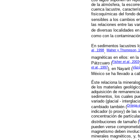
de la atmósfera, la escorr
cuenca lacustre, caracterís
fisicoquímicas del fondo de
sensibles a los cambios en
las relaciones entre las v
de diversas localidades en
como con la contaminación
En sedimentos lacustres l
al.,
1998
Maher y Thompson, 
,
magnéticas en ellos: en l
Fisher
et al.,
2003
Pátzcuaro (
et al.,
1997
Vázq
), en Nayarit (
México se ha llevado a ca
Éste relaciona la mineralo
de los materiales geológic
adquisición de remanencia 
sedimentos, los cuales pue
variado (glacial - intergla
Ortega
e
cambiado también (
indicador (o proxy) de las
concentración de partícula
distribuciones de tamaño (
pueden verse comprometida
magnetismo deben involucr
minerales magnéticos, y, f