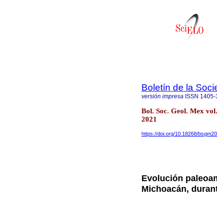
Boletín de la Soc
versión impresa
ISSN
1405-
Bol. Soc. Geol. Mex vo
2021
https://doi.org/10.18268/bsgm
Evolución paleoamb
Michoacán, durant