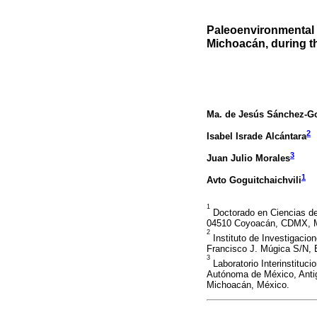
Paleoenvironmental e
Michoacán, during t
Ma. de Jesús Sánchez-G
2
Isabel Israde Alcántara
3
Juan Julio Morales
1
Avto Goguitchaichvili
1
Doctorado en Ciencias de 
04510 Coyoacán, CDMX, 
2
Instituto de Investigacio
Francisco J. Múgica S/N, E
3
Laboratorio Interinstituc
Autónoma de México, Antig
Michoacán, México.