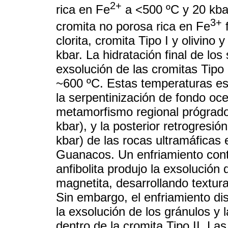
2+
rica en Fe
a <500 ºC y 20 kbar
3+
cromita no porosa rica en Fe
f
clorita, cromita Tipo I y olivino
kbar. La hidratación final de los 
exsolución de las cromitas Tipo
~600 ºC. Estas temperaturas es
la serpentinización de fondo oce
metamorfismo regional prógrado 
kbar), y la posterior retrogresió
kbar) de las rocas ultramáficas
Guanacos. Un enfriamiento conti
anfibolita produjo la exsolución 
magnetita, desarrollando texturas
Sin embargo, el enfriamiento di
la exsolución de los gránulos y 
dentro de la cromita Tipo II. La