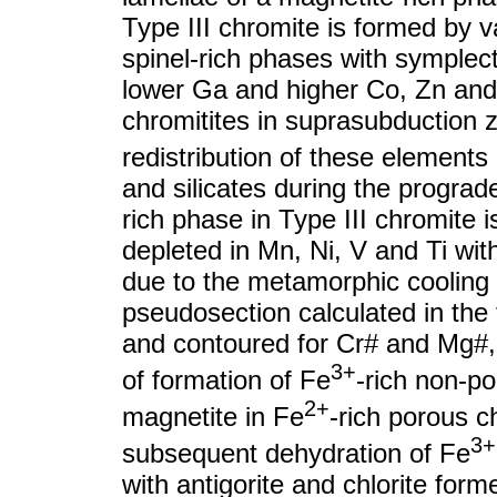
Type III chromite is formed by v
spinel-rich phases with symplect
lower Ga and higher Co, Zn an
chromitites in suprasubduction 
redistribution of these element
and silicates during the progra
rich phase in Type III chromite 
depleted in Mn, Ni, V and Ti wit
due to the metamorphic cooling 
pseudosection calculated in th
and contoured for Cr# and Mg#, 
3+
of formation of Fe
-rich non-po
2+
magnetite in Fe
-rich porous 
3+
subsequent dehydration of Fe
with antigorite and chlorite for