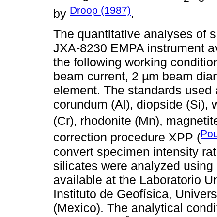
Droop (1987)
by
.
The quantitative analyses of s
JXA-8230 EMPA instrument ava
the following working conditio
beam current, 2 µm beam diam
element. The standards used ar
corundum (Al), diopside (Si), wo
(Cr), rhodonite (Mn), magnetit
Pou
correction procedure XPP (
convert specimen intensity rat
silicates were analyzed usi
available at the Laboratorio Un
Instituto de Geofísica, Univ
(Mexico). The analytical cond