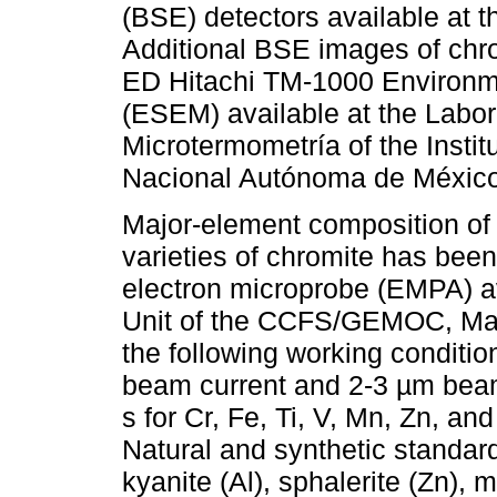
(BSE) detectors available at 
Additional BSE images of chro
ED Hitachi TM-1000 Environm
(ESEM) available at the Labor
Microtermometría of the Instit
Nacional Autónoma de México
Major-element composition of t
varieties of chromite has b
electron microprobe (EMPA) a
Unit of the CCFS/GEMOC, Macq
the following working conditio
beam current and 2-3 µm beam
s for Cr, Fe, Ti, V, Mn, Zn, and
Natural and synthetic standar
kyanite (Al), sphalerite (Zn), m