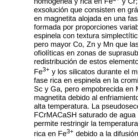
homogénea y rica en Fe
y Cr;
exsolución que consisten en grá
en magnetita alojada en una fase 
formada por proporciones variab
espinela con textura simplectít
pero mayor Co, Zn y Mn que las
ofiolíticas en zonas de supras
redistribución de estos elemento
3+
Fe
y los silicatos durante el
fase rica en espinela en la crom
Sc y Ga, pero empobrecida en Mn
magnetita debido al enfriamien
alta temperatura. La pseudosecc
FCrMACaSH saturado de agua y
permite restringir la temperatur
3+
rica en Fe
debido a la difusió