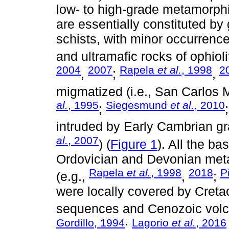
low- to high-grade metamorphi
are essentially constituted by 
schists, with minor occurrence
and ultramafic rocks of ophiolit
2004
2007
Rapela
et al.
, 1998
2
,
;
,
migmatized (i.e., San Carlos
al.
, 1995
Siegesmund
et al.
, 2010
;
intruded by Early Cambrian gra
al.
, 2007
) (
Figure 1
). All the b
Ordovician and Devonian meta
Rapela
et al.
, 1998
2018
P
(e.g.,
,
;
were locally covered by Cret
sequences and Cenozoic volca
Gordillo, 1994
Lagorio
et al.
, 2016
;