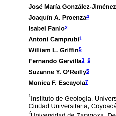
José María González-Jiménez
4
Joaquín A. Proenza
2
Isabel Fanlo
1
Antoni Camprubí
5
William L. Griffin
3
6
Fernando Gervilla
5
Suzanne Y. O’Reilly
7
Monica F. Escayola
1
Instituto de Geología, Unive
Ciudad Universitaria, Coyoa
2
Universidad de Zaragoza, Dep