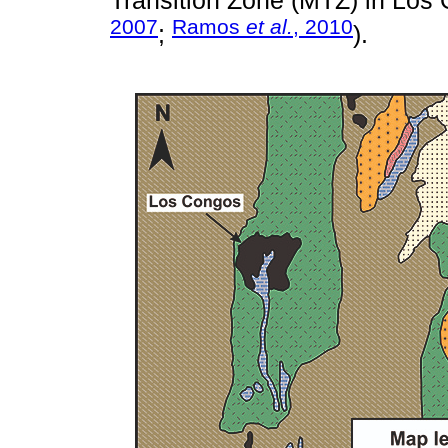
Transition Zone (MTZ) in Los
2007
Ramos
et al.
, 2010
;
).