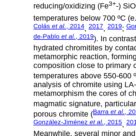
3+
reducing/oxidizing (Fe
-) SiO
temperatures below 700 ºC (e
Colás
et al.
, 2014
2017
2019
Go
,
,
;
de-Pablo
et al.
, 2019
). In contras
hydrated chromitites by cont
metamorphic reaction, forming
composition close to primary c
temperatures above 550-600 º
analysis of chromite using LA
metamorphism the cores of chro
magmatic signature, particular
Barra
et al.
, 2
porous chromite (
González-Jiménez
et al.
, 2015
20
,
Meanwhile, several minor and t