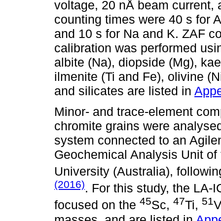
voltage, 20 nÅ beam current,
counting times were 40 s for Al
and 10 s for Na and K. ZAF co
calibration was performed usi
albite (Na), diopside (Mg), kae
ilmenite (Ti and Fe), olivine 
and silicates are listed in
Appe
Minor- and trace-element compo
chromite grains were analys
system connected to an Agile
Geochemical Analysis Unit 
University (Australia), follow
(2016)
. For this study, the LA
45
47
51
focused on the
Sc,
Ti,
V
masses, and are listed in
Appe