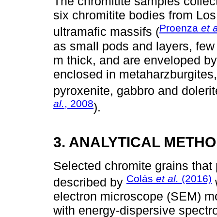
The chromitite samples collect
six chromitite bodies from L
Proenza
et a
ultramafic massifs (
as small pods and layers, few
m thick, and are enveloped by 
enclosed in metaharzburgites,
pyroxenite, gabbro and dolerit
al.
, 2008
).
3. ANALYTICAL METH
Selected chromite grains that 
Colás
et al.
(2016)
described by
electron microscope (SEM) 
with energy-dispersive spectr