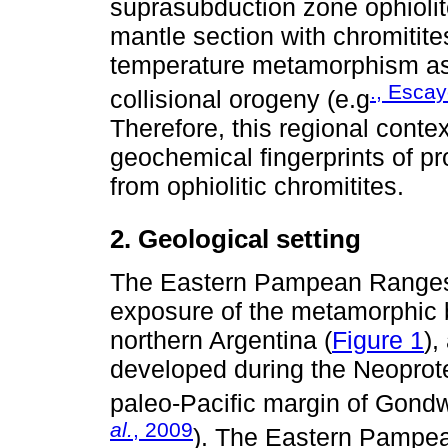
suprasubduction zone ophiolit
mantle section with chromitit
temperature metamorphism as a
., Esca
collisional orogeny (e.g
Therefore, this regional contex
geochemical fingerprints of 
from ophiolitic chromitites.
2. Geological setting
The Eastern Pampean Ranges 
exposure of the metamorphic 
northern Argentina (
Figure 1
),
developed during the Neoprot
paleo-Pacific margin of Gond
al.
, 2009
). The Eastern Pampe