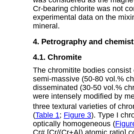
Cr-bearing chlorite was not co
experimental data on the mixin
mineral.
4. Petrography and chemist
4.1. Chromite
The chromitite bodies consist
semi-massive (50-80 vol.% chr
disseminated (30-50 vol.% chr
were intensely modified by m
three textural varieties of ch
(
Table 1
;
Figure 3
). Type I ch
optically homogeneous (
Figur
Cr# [Cr/(Cr+Al) atomic ratio] 