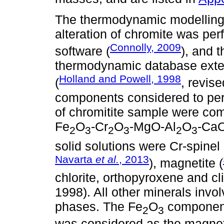
The thermodynamic modelling 
alteration of chromite was pe
Connolly, 2009
software (
), and t
thermodynamic database exte
Holland and Powell, 1998
(
, revis
components considered to per
of chromitite sample were co
Fe
O
-Cr
O
-MgO-Al
O
-Ca
2
3
2
3
2
3
solid solutions were Cr-spinel 
Navarta
et al.
, 2013
), magnetite (
chlorite, orthopyroxene and c
1998). All other minerals invol
phases. The Fe
O
component 
2
3
was considered as the magneti