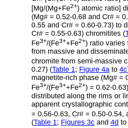
2+
[Mg/(Mg+Fe
) atomic ratio]
(Mg# = 0.52-0.68 and Cr# = 0
0.55 and Cr# = 0.60-0.73) to 
Cr# = 0.55-0.63) chromitites (
3+
3+
2+
Fe
/(Fe
+Fe
) ratio varie
from massive and disseminated 
chromite from semi-massive c
0.27) (
Table 1
;
Figure 4a
to
4c
magnetite-rich phase (Mg# = 0
3+
3+
2+
Fe
/(Fe
+Fe
) = 0.62-0.63
distributed along the rims or l
apparent crystallographic cont
= 0.56-0.63, Cr# = 0.50-0.54,
(
Table 1
;
Figures 3c
and
4d
t