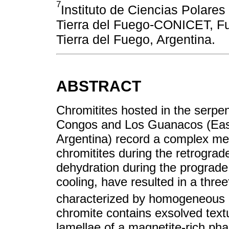
7
Instituto de Ciencias Polare
Tierra del Fuego-CONICET, F
Tierra del Fuego, Argentina.
ABSTRACT
Chromitites hosted in the serpe
Congos and Los Guanacos (Eas
Argentina) record a complex met
chromitites during the retrogra
dehydration during the prograd
cooling, have resulted in a threef
characterized by homogeneous
chromite contains exsolved textu
lamellae of a magnetite-rich phas