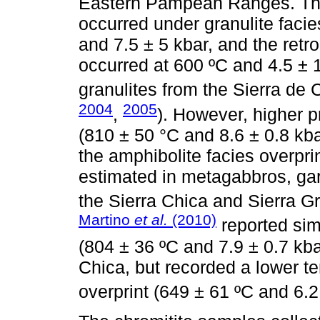
Eastern Pampean Ranges. Th
occurred under granulite facie
and 7.5 ± 5 kbar, and the retr
occurred at 600 ºC and 4.5 ± 
granulites from the Sierra de
2004
2005
,
). However, higher 
(810 ± 50 °C and 8.6 ± 0.8 kba
the amphibolite facies overpri
estimated in metagabbros, gar
the Sierra Chica and Sierra G
Martino
et al.
(2010)
reported sim
(804 ± 36 ºC and 7.9 ± 0.7 kba
Chica, but recorded a lower t
overprint (649 ± 61 ºC and 6.2