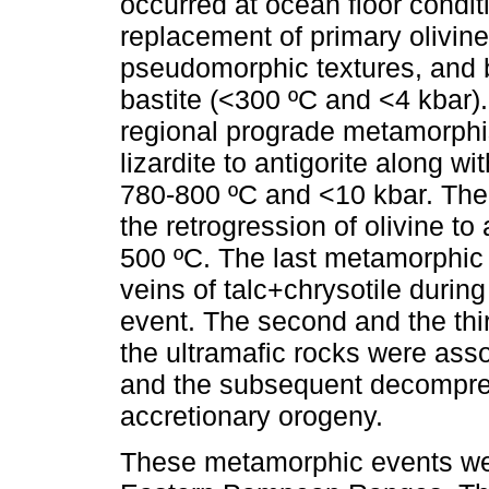
occurred at ocean floor condit
replacement of primary olivine
pseudomorphic textures, and 
bastite (<300 ºC and <4 kbar)
regional prograde metamorphi
lizardite to antigorite along w
780-800 ºC and <10 kbar. The 
the retrogression of olivine to
500 ºC. The last metamorphic e
veins of talc+chrysotile durin
event. The second and the th
the ultramafic rocks were asso
and the subsequent decompre
accretionary orogeny.
These metamorphic events wer