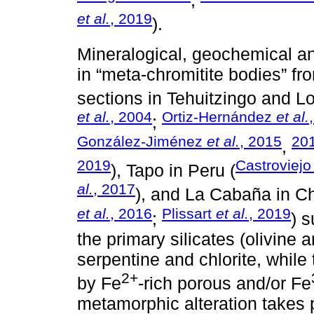
;
et al.
, 2019
).
Mineralogical, geochemical a
in “meta-chromitite bodies” fr
sections in Tehuitzingo and L
et al.
, 2004
Ortiz-Hernández
et al.
;
González-Jiménez
et al.
, 2015
20
,
2019
Castroviej
), Tapo in Peru (
al.
, 2017
), and La Cabaña in Ch
et al.
, 2016
Plissart
et al.
, 2019
;
) 
the primary silicates (olivine
serpentine and chlorite, whil
2+
by Fe
-rich porous and/or Fe
metamorphic alteration takes 