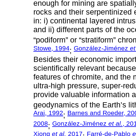
enough for mining are spatiall
rocks and their serpentinized 
in: i) continental layered intru
and ii) different parts of the 
“podiform” or “stratiform” chrom
Stowe, 1994
González-Jiménez
et
;
Besides their economic import
scientifically relevant becaus
features of chromite, and the m
ultra-high pressure, super-red
provide valuable information a
geodynamics of the Earth’s li
Arai, 1992
Barnes and Roeder, 20
;
2008
González-Jiménez
et al.
, 20
;
Xiong
et al.
2017
Farré-de-Pablo
e