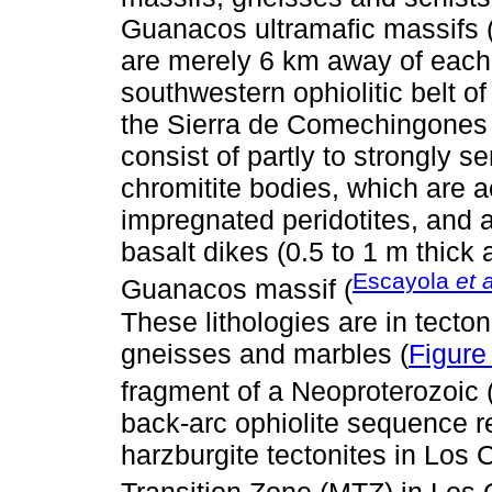
Guanacos ultramafic massifs (
are merely 6 km away of each 
southwestern ophiolitic belt 
the Sierra de Comechingones 
consist of partly to strongly s
chromitite bodies, which are 
impregnated peridotites, and 
basalt dikes (0.5 to 1 m thick
Escayola
et a
Guanacos massif (
These lithologies are in tecton
gneisses and marbles (
Figure
fragment of a Neoproterozoic
back-arc ophiolite sequence re
harzburgite tectonites in Los 