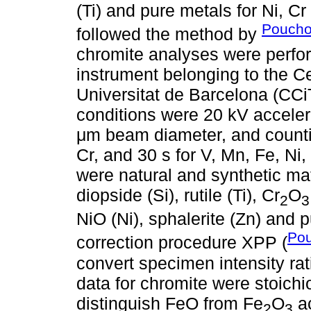
(Ti) and pure metals for Ni, C
Poucho
followed the method by
chromite analyses were per
instrument belonging to the Ce
Universitat de Barcelona (CCi
conditions were 20 kV acceler
μm beam diameter, and counting
Cr, and 30 s for V, Mn, Fe, Ni
were natural and synthetic mat
diopside (Si), rutile (Ti), Cr
O
2
3
NiO (Ni), sphalerite (Zn) and 
Pou
correction procedure XPP (
convert specimen intensity rat
data for chromite were stoichio
distinguish FeO from Fe
O
ac
2
3