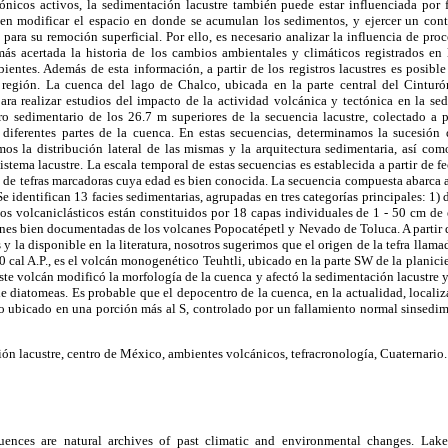
ónicos activos, la sedimentación lacustre también puede estar influenciada por
en modificar el espacio en donde se acumulan los sedimentos, y ejercer un con
e para su remoción superficial. Por ello, es necesario analizar la influencia de pro
más acertada la historia de los cambios ambientales y climáticos registrados en 
bientes. Además de esta información, a partir de los registros lacustres es posible 
 región. La cuenca del lago de Chalco, ubicada en la parte central del Cintur
ara realizar estudios del impacto de la actividad volcánica y tectónica en la se
tro sedimentario de los 26.7 m superiores de la secuencia lacustre, colectado a p
diferentes partes de la cuenca. En estas secuencias, determinamos la sucesión 
amos la distribución lateral de las mismas y la arquitectura sedimentaria, así co
sistema lacustre. La escala temporal de estas secuencias es establecida a partir de 
 de tefras marcadoras cuya edad es bien conocida. La secuencia compuesta abarca
identifican 13 facies sedimentarias, agrupadas en tres categorías principales: 1) de
os volcaniclásticos están constituidos por 18 capas individuales de 1 - 50 cm de 
nes bien documentadas de los volcanes Popocatépetl y Nevado de Toluca. A partir d
y la disponible en la literatura, nosotros sugerimos que el origen de la tefra llam
 cal A.P., es el volcán monogenético Teuhtli, ubicado en la parte SW de la planici
ste volcán modificó la morfología de la cuenca y afectó la sedimentación lacustre y
de diatomeas. Es probable que el depocentro de la cuenca, en la actualidad, localiz
do ubicado en una porción más al S, controlado por un fallamiento normal sinsedi
n lacustre, centro de México, ambientes volcánicos, tefracronología, Cuaternario.
uences are natural archives of past climatic and environmental changes. Lake 