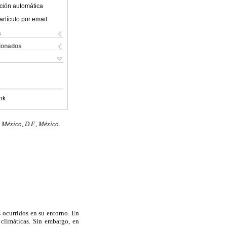
ción automática
artículo por email
s
cionados
nk
México, D.F., México.
s ocurridos en su entorno. En
 climáticas. Sin embargo, en