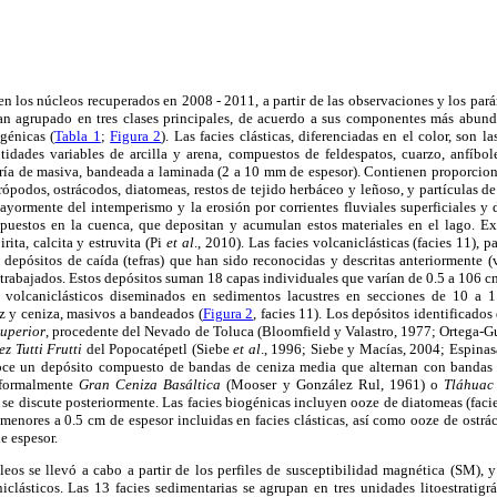
 en los núcleos recuperados en 2008 - 2011, a partir de las observaciones y los par
an agrupado en tres clases principales, de acuerdo a sus componentes más abundan
ogénicas (
Tabla 1
;
Figura 2
). Las facies clásticas, diferenciadas en el color, son 
idades variables de arcilla y arena, compuestos de feldespatos, cuarzo, anfíbole
aría de masiva, bandeada a laminada (2 a 10 mm de espesor). Contienen proporcio
ópodos, ostrácodos, diatomeas, restos de tejido herbáceo y leñoso, y partículas de 
yormente del intemperismo y la erosión por corrientes fluviales superficiales y d
xpuestos en la cuenca, que depositan y acumulan estos materiales en el lago. E
ita, calcita y estruvita (Pi
et al
., 2010). Las facies volcaniclásticas (facies 11),
 depósitos de caída (tefras) que han sido reconocidas y descritas anteriormente (
etrabajados. Estos depósitos suman 18 capas individuales que varían de 0.5 a 106 
volcaniclásticos diseminados en sedimentos lacustres en secciones de 10 a 
z y ceniza, masivos a bandeados (
Figura 2
, facies 11). Los depósitos identificad
uperior
, procedente del Nevado de Toluca (Bloomfield y Valastro, 1977; Ortega-G
z Tutti Frutti
del Popocatépetl (Siebe
et al
., 1996; Siebe y Macías, 2004; Espinas
oce un depósito compuesto de bandas de ceniza media que alternan con bandas 
nformalmente
Gran Ceniza Basáltica
(Mooser y González Rul, 1961) o
Tláhuac
se discute posteriormente. Las facies biogénicas incluyen ooze de diatomeas (facie
menores a 0.5 cm de espesor incluidas en facies clásticas, así como ooze de ostrá
e espesor.
leos se llevó a cabo a partir de los perfiles de susceptibilidad magnética (SM), y
iclásticos. Las 13 facies sedimentarias se agrupan en tres unidades litoestratigr