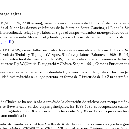
cas geológicas
2
' N, 98˚ 58' W, 2230 m snm), tiene un área aproximada de 1100 km
, de los cuales
c
tada al N por los domos volcánicos de la Sierra de Santa Catarina, al E por la S
, Iztaccíhuatl, Telapón y Tláloc, al S por el campo volcánico monogenético de la
 corre la avenida México-Tulyehualco, entre el cerro de la Estrella y el volcán 
igura 1b
).
 ENE-WSW, cuyas fallas normales limitantes coinciden al N con la Sierra Sa
 el volcán Teuhtli y Topilejo (Vázquez-Sánchez y Jaimes-Palomera, 1989; Rodrí
n alto estructural de orientación NE-SW, que coincide con el alineamiento de los 
os cuencas E y W (Urrutia-Fucugauchi y Chávez-Segura, 1991; Campos Enríquez
et 
rimentado variaciones en su profundidad y extensión a lo largo de su historia (
e
alidad está reducido a un lago perenne en forma de C invertida de 1 a 2 m de profu
a de Chalco se ha analizado a través de la obtención de núcleos con recuperación
s se llevó a cabo en dos etapas principales. En 1988-1989 se recuperaron cuatr
longitudes entre 8 y 26 m y diámetros entre 5 y 8 cm. Los tres primeros fuer
gston modificado.
do utilizando un barril tipo Shelby de 4" de diámetro. Posteriormente, en la segun
n los núcleos CHA08-II, y CHA11-VII con el sistema Livingston, cuyas long