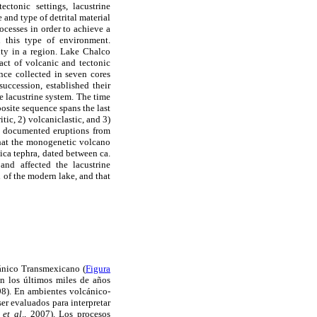
ctonic settings, lacustrine
and type of detrital material
ocesses in order to achieve a
n this type of environment.
ity in a region. Lake Chalco
pact of volcanic and tectonic
nce collected in seven cores
uccession, established their
e lacustrine system. The time
osite sequence spans the last
tic, 2) volcaniclastic, and 3)
ll documented eruptions from
that the monogenetic volcano
tica tephra, dated between ca.
nd affected the lacustrine
 of the modern lake, and that
cánico Transmexicano (
Figura
en los últimos miles de años
98). En ambientes volcánico-
ser evaluados para interpretar
z
et al
., 2007). Los procesos