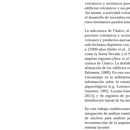
volcánicos y tectónicos pue
edificios volcánicos y sus p
Así mismo, a actividad volcá
el desarrollo de incendios e
estos fenómenos pueden tener 
La subcuenca de Chalco, al 
procesos volcánicos y tectó
volcanes y productos asoci
sido fechados depósitos con
a 25000 años (Siebe
et al
., 
como la Sierra Nevada y el N
amplias regiones (Arce
et al
cuenca de Chalco. La distrib
alineación de los edificios v
Palomera, 1989). En este esc
volcanismo en la sedimentac
información sobre la estrat
arqueológicos (
e.g.
Lorenzo 
Guerrero, 1992; Lozano-Gar
2013), y de registros de p
distribución lateral de las m
En este trabajo establecemos
integración de análisis estr
de núcleos para análisis p
reconstrucción de la arquite
sistema lacustre.