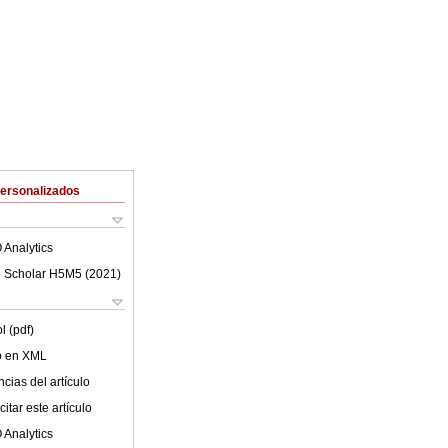
Personalizados
 Analytics
 Scholar H5M5 (
2021
)
l (pdf)
lo en XML
cias del artículo
itar este artículo
 Analytics