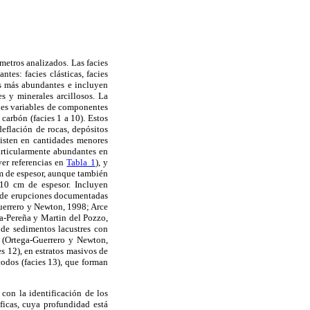
ámetros analizados. Las facies
tes: facies clásticas, facies
las más abundantes e incluyen
s y minerales arcillosos. La
nes variables de componentes
carbón (facies 1 a 10). Estos
eflación de rocas, depósitos
xisten en cantidades menores
 particularmente abundantes en
ver referencias en
Tabla 1
), y
cm de espesor, aunque también
110 cm de espesor. Incluyen
os de erupciones documentadas
uerrero y Newton, 1998; Arce
a-Pereña y Martin del Pozzo,
de sedimentos lacustres con
(Ortega-Guerrero y Newton,
s 12), en estratos masivos de
codos (facies 13), que forman
 con la identificación de los
áficas, cuya profundidad está