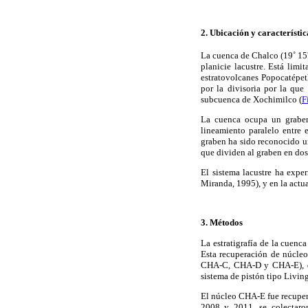
2. Ubicación y característi
La cuenca de Chalco (19˚ 15
planicie lacustre. Está limi
estratovolcanes Popocatépetl
por la divisoria por la que
subcuenca de Xochimilco (
F
La cuenca ocupa un graben
lineamiento paralelo entre
graben ha sido reconocido u
que dividen al graben en d
El sistema lacustre ha expe
Miranda, 1995), y en la actu
3. Métodos
La estratigrafía de la cuenc
Esta recuperación de núcleo
CHA-C, CHA-D y CHA-E), de 
sistema de pistón tipo Livin
El núcleo CHA-E fue recupera
2008 y 2011, se colectaro