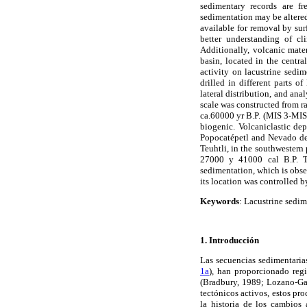
sedimentary records are fr
sedimentation may be altered
available for removal by sur
better understanding of cl
Additionally, volcanic mate
basin, located in the centra
activity on lacustrine sedi
drilled in different parts 
lateral distribution, and an
scale was constructed from r
ca.60000 yr B.P. (MIS 3-MIS 1
biogenic. Volcaniclastic de
Popocatépetl and Nevado de 
Teuhtli, in the southwestern 
27000 y 41000 cal B.P. Th
sedimentation, which is obse
its location was controlled b
Keywords
: Lacustrine sedim
1. Introducción
Las secuencias sedimentaria
1a
), han proporcionado regi
(Bradbury, 1989; Lozano-G
tectónicos activos, estos pro
la historia de los cambios