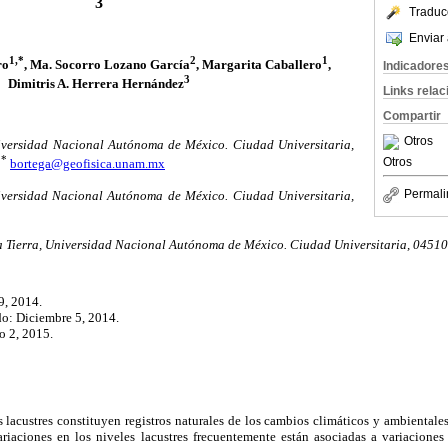
3
Traduc
Enviar 
1,*
2
1
ro
, Ma. Socorro Lozano García
, Margarita Caballero
,
Indicadore
3
Dimitris A. Herrera Hernández
Links rela
Compartir
Otros
niversidad Nacional Autónoma de México. Ciudad Universitaria,
*
Otros
bortega@geofisica.unam.mx
Permali
niversidad Nacional Autónoma de México. Ciudad Universitaria,
 Tierra, Universidad Nacional Autónoma de México. Ciudad Universitaria, 04510 
9, 2014.
do: Diciembre 5, 2014.
o 2, 2015.
 lacustres constituyen registros naturales de los cambios climáticos y ambientale
variaciones en los niveles lacustres frecuentemente están asociadas a variaciones