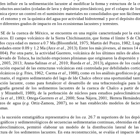
den influir en la sedimentación lacustre al modificar la forma y estructura de la
roductos asociados (coladas de lava y depósitos piroclásticos), por el colapso de lo
nica ejerce un control en el suministro materiales no consolidados que son fácilme
n el entorno y en la química del agua por actividad hidrotermal y por el depósito di
diferentes grados de impacto en los ecosistemas lacustres y terrestres.
SE de la cuenca de México, se encuentra en una región caracterizada por la exis
nicos. El campo volcánico de la Sierra Chichinautzin, que forma el límite S de C
ados cuya edad es menor a 0.7 Ma (Bloomfield, 1975; Martin del Pozzo, 1982; Lu
 edades entre 0.09 y 1.2 Ma (Arce
et al
., 2013). Entre los más jóvenes, al menos 1
2004). Por otra parte, la actividad Guerrero, volcánica de los últimos miles de años
evado de Toluca, ha incluido erupciones plinianas que originaron la dispersión y 
., 2005, 2013; Arana-Salinas
et al
., 2010; Rueda
et al
., 2013), algunos de los cual
ución espacial de las estructuras volcánicas está controlada por debilidades cortic
olcánicos (
e.g.
Fries, 1962; Cserna
et al
., 1988), como en los análisis geofísicos (
e.
enario, el registro sedimentario del lago de lde Chalco ofrece una oportunidad tant
ión lacustre, como para fortalecer el desarrollo de una tefracronología para 
igrafía general de los sedimentos lacustres de la cuenca de Chalco a partir d
y Mirambell, 1989), de la perforación de núcleos para estudios paleoclimático
cía
et al
., 1993; Ortega-Guerrero
et al
., 2000; Sosa Nájera, 2001; Herrera Hernánd
ozos de agua (
e.g
. Ortiz-Zamora, 2007), no se han establecido modelos de facie
ismas.
 la sucesión estratigráfica representativa de los
ca
. 26.7 m superiores de los depó
atigráficos y sedimentológicos de secuencias sedimentarias continuas, obtenidas en d
aleoclimáticos, permitió elaborar un modelo de la distribución lateral de las
ctura de los sedimentos lacustres. En esta reconstrucción, se evalúa el impacto de