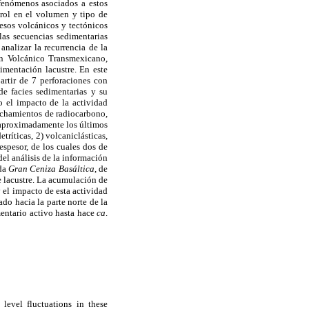
 fenómenos asociados a estos
trol en el volumen y tipo de
cesos volcánicos y tectónicos
las secuencias sedimentarias
analizar la recurrencia de la
ón Volcánico Transmexicano,
dimentación lacustre. En este
artir de 7 perforaciones con
de facies sedimentarias y su
mo el impacto de la actividad
fechamientos de radiocarbono,
 aproximadamente los últimos
tríticas, 2) volcaniclásticas,
espesor, de los cuales dos de
el análisis de la información
ada
Gran Ceniza Basáltica
, de
e lacustre. La acumulación de
 el impacto de esta actividad
ado hacia la parte norte de la
mentario activo hasta hace
ca
.
level fluctuations in these