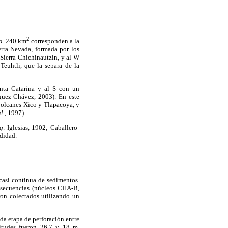
2
a
. 240 km
corresponden a la
ierra Nevada, formada por los
 Sierra Chichinautzin, y al W
Teuhtli, que la separa de la
nta Catarina y al S con un
guez-Chávez, 2003). En este
volcanes Xico y Tlapacoya, y
al
., 1997).
.g
. Iglesias, 1902; Caballero-
ndidad.
 casi continua de sedimentos.
o secuencias (núcleos CHA-B,
on colectados utilizando un
da etapa de perforación entre
itudes fueron 26.7 y 18 m,