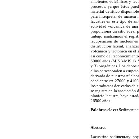
ambientes volcánicos y tect
procesos, ya que éstos pued
material detrítico disponibl
para interpretar de manera 
lacustres en este tipo de am
actividad volcánica de una
proporciona un sitio ideal p
trabajo analizamos el regis
recuperación de núcleos en 
distribución lateral, analiz
volcánica y tectónica en el 
así como del reconocimiento
60000 años (MIS 3-MIS 1). Se 
y 3) biogénicas. Los depósit
ellos corresponden a erupcio
derivada de nuestros núcleos 
edad entre
ca
. 27000 y 41000
los productos derivados de e
se registra en la asociación 
planicie lacustre, haya esta
26500 años.
Palabras clave:
Sedimentació
Abstract
Lacustrine sedimentary seq