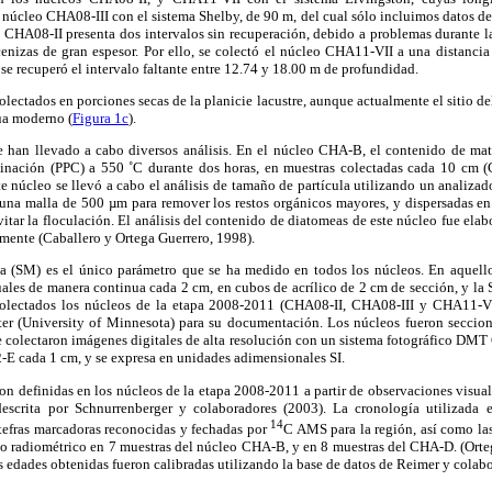
 núcleo CHA08-III con el sistema Shelby, de 90 m, del cual sólo incluimos datos d
 CHA08-II presenta dos intervalos sin recuperación, debido a problemas durante la
cenizas de gran espesor. Por ello, se colectó el núcleo CHA11-VII a una distancia
se recuperó el intervalo faltante entre 12.74 y 18.00 m de profundidad.
olectados en porciones secas de la planicie lacustre, aunque actualmente el sitio 
ua moderno (
Figura 1c
).
e han llevado a cabo diversos análisis. En el núcleo CHA-B, el contenido de mat
lcinación (PPC) a 550 ˚C durante dos horas, en muestras colectadas cada 10 cm (
 núcleo se llevó a cabo el análisis de tamaño de partícula utilizando un analizador
 una malla de 500 µm para remover los restos orgánicos mayores, y dispersadas e
itar la floculación. El análisis del contenido de diatomeas de este núcleo fue el
mente (Caballero y Ortega Guerrero, 1998).
a (SM) es el único parámetro que se ha medido en todos los núcleos. En aquell
uales de manera continua cada 2 cm, en cubos de acrílico de 2 cm de sección, y la
lectados los núcleos de la etapa 2008-2011 (CHA08-II, CHA08-III y CHA11-VII
er (University of Minnesota) para su documentación. Los núcleos fueron seccion
se colectaron imágenes digitales de alta resolución con un sistema fotográfico D
-E cada 1 cm, y se expresa en unidades adimensionales SI.
ron definidas en los núcleos de la etapa 2008-2011 a partir de observaciones visuale
escrita por Schnurrenberger y colaboradores (2003). La cronología utilizada e
14
 tefras marcadoras reconocidas y fechadas por
C AMS para la región, así como la
do radiométrico en 7 muestras del núcleo CHA-B, y en 8 muestras del CHA-D. (Orte
s edades obtenidas fueron calibradas utilizando la base de datos de Reimer y colab