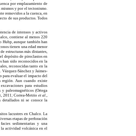
 cuenca por emplazamiento de
s mismos y por el tectonismo.
nte removidos a la cuenca, en
recto de sus productos. Todos
tencia de intensos y activos
halco, contiene al menos 220
go Hubp, aunque también han
4 conos tienen una edad menor
 de estructuras más distantes,
el depósito de piroclastos en
es han sido reconocidos en la
ales, reconocidas tanto en la
g
. Vázquez-Sánchez y Jaimes-
o para evaluar el impacto del
la región. Aun cuando existe
e excavaciones para estudios
s y paleomagnéticos (Ortega
ez, 2011; Correa-Metrio
et al
.,
s detallados ni se conoce la
sitos lacustres en Chalco. La
iversas etapas de perforación
 facies sedimentarias y una
 la actividad volcánica en el