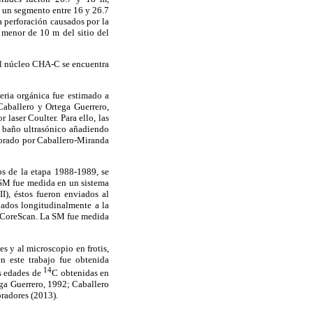
e un segmento entre 16 y 26.7
 perforación causados por la
 menor de 10 m del sitio del
del núcleo CHA-C se encuentra
eria orgánica fue estimado a
Caballero y Ortega Guerrero,
 laser Coulter. Para ello, las
n baño ultrasónico añadiendo
aborado por Caballero-Miranda
os de la etapa 1988-1989, se
 SM fue medida en un sistema
), éstos fueron enviados al
ados longitudinalmente a la
MT CoreScan. La SM fue medida
s y al microscopio en frotis,
n este trabajo fue obtenida
14
s edades de
C obtenidas en
ga Guerrero, 1992; Caballero
oradores (2013).