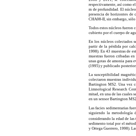
respectivamente, así como el
m de profundidad. El núcleo
presencia de horizontes de 
CHA08-II, sin embargo, sólo 
Todos estos núcleos fueron c
cubierto por el cuerpo de ag
En los núcleos colectados s
partir de la pérdida por ca
1998). En 43 muestras de este
muestras fueron cribadas en
unas gotas de amonia para ev
(1995) y publicado posterior
La susceptibilidad magnétic
colectaron muestras individ
Bartington MS2. Una vez co
Limnological Research Cent
mitad, en una de las cuales 
en un sensor Bartington MS2
Las facies sedimentarias fue
siguiendo la metodología d
considerando la edad de las
sedimento total por el méto
y Ortega Guerrero, 1998). La