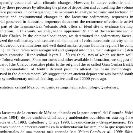
equently associated with climatic changes. However, in active volcanic and te
 by these processes by affecting the place of deposition and controlling the volume 
face processes. In consequence, it is necessary to analyze volcanic and tectonic pr
imatic and environmental changes in the lacustrine sedimentary sequences i
rial preserved in lacustrine sequences document the recurrence of volcanic activ
l part of the Transmexican Volcanic Belt, offers an ideal site to evaluate the im
mentation. In this work, we analyze the uppermost 26.7 m of the lacustrine seque
of Lake Chalco. In the obtained sequences, we determined the sedimentary facies s
alyzed the sedimentary architecture and the impact of volcanotectonic activity on th
adiocarbon determinations and well dated marker tephras from the region. The comp
). Thirteen facies were recognized and grouped into three main categories: 1) detri
posits comprise 18 individual layers 1 - 50 cm thick, two of which are from we
Toluca volcanoes. From our cores and other available information, we suggest 
part of the Chalco lacustrine plain, is the origin of the so called Gran Ceniza Basál
e accumulation of Teuhtli derived products altered the basin morphology a
rved in the diatom record. We suggest that an ancient depocentre was located south
y synsedimentary normal faulting, active until ca. 26500 years ago.
entation, central Mexico, volcanic settings, tephrachronology, Quaternary.
s lacustres de la cuenca de México, ubicada en la parte central del Cinturón Vol
stros 1984); de los cambios climáticos y ambientales ocurridos en esta región 
arcía
et al
., 1993; Caballero y Ortega 1998; Lozano-García y Ortega-Guerrero, 19
cesos pueden ejercer un control en la sedimentación lacustre, por lo que requieren 
 ambientales de una manera más acertada (
e.g
. Valero-Garcés
et al
., 1999; Sáe