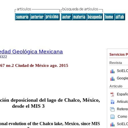
iedad Geológica Mexicana
Servicios 
3322
Revista
l.67 no.2 Ciudad de México ago. 2015
SciELO
Google
Articulo
Españo
ución deposicional del lago de Chalco, México,
Artícu
desde el MIS 3
Referen
Como c
ional evolution of the Chalco lake, Mexico, since MIS
SciELO