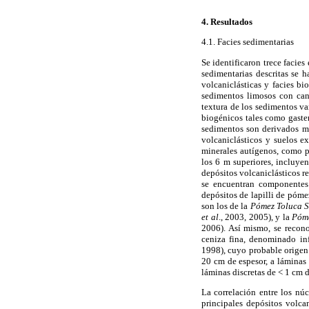
4. Resultados
4.1. Facies sedimentarias
Se identificaron trece facies
sedimentarias descritas se h
volcaniclásticas y facies bi
sedimentos limosos con cant
textura de los sedimentos v
biogénicos tales como gaster
sedimentos son derivados ma
volcaniclásticos y suelos e
minerales autígenos, como pir
los 6 m superiores, incluyen
depósitos volcaniclásticos r
se encuentran componentes 
depósitos de lapilli de póme
son los de la
Pómez Toluca S
et al
., 2003, 2005), y la
Póme
2006). Así mismo, se recon
ceniza fina, denominado i
1998), cuyo probable origen 
20 cm de espesor, a láminas 
láminas discretas de < 1 cm d
La correlación entre los núc
principales depósitos volcan