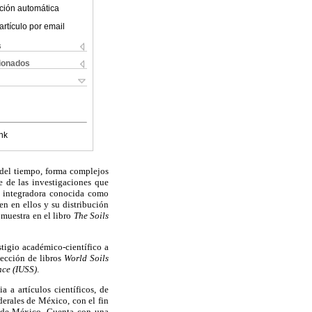
ción automática
artículo por email
s
cionados
nk
 del tiempo, forma complejos
te de las investigaciones que
na integradora conocida como
en en ellos y su distribución
muestra en el libro
The Soils
stigio académico-científico a
lección de libros
World Soils
nce (IUSS)
.
 a artículos científicos, de
erales de México, con el fin
os de México. Cuenta con una