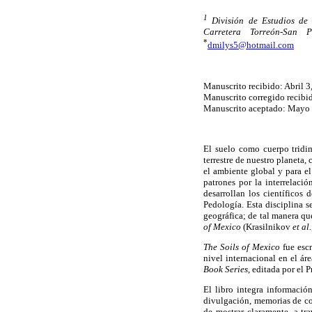
1
División de Estudios de 
Carretera Torreón-San 
*
dmilys5@hotmail.com
Manuscrito recibido: Abril 3
Manuscrito corregido recibi
Manuscrito aceptado: Mayo 
El suelo como cuerpo tridim
terrestre de nuestro planeta,
el ambiente global y para e
patrones por la interrelació
desarrollan los científicos
Pedología. Esta disciplina s
geográfica; de tal manera q
of Mexico
(Krasilnikov
et al.
The Soils of Mexico
fue escr
nivel internacional en el ár
Book Series
, editada por el 
El libro integra informació
divulgación, memorias de co
de mostrar claramente, a tr