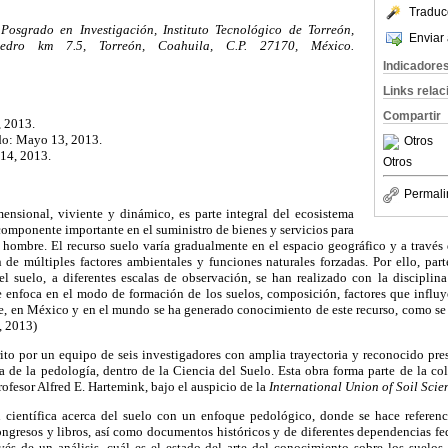
Traduc
Posgrado en Investigación, Instituto Tecnológico de Torreón,
Enviar 
Pedro km 7.5, Torreón, Coahuila, C.P. 27170, México.
Indicadore
Links rela
Compartir
, 2013.
do: Mayo 13, 2013.
Otros
14, 2013.
Otros
Permali
ensional, viviente y dinámico, es parte integral del ecosistema
 componente importante en el suministro de bienes y servicios para
l hombre. El recurso suelo varía gradualmente en el espacio geográfico y a través
n de múltiples factores ambientales y funciones naturales forzadas. Por ello, par
 del suelo, a diferentes escalas de observación, se han realizado con la discipli
e enfoca en el modo de formación de los suelos, composición, factores que influy
ue, en México y en el mundo se ha generado conocimiento de este recurso, como se 
, 2013)
ito por un equipo de seis investigadores con amplia trayectoria y reconocido pre
ea de la pedología, dentro de la Ciencia del Suelo. Esta obra forma parte de la co
Profesor Alfred E. Hartemink, bajo el auspicio de la
International Union of Soil
Scie
n científica acerca del suelo con un enfoque pedológico, donde se hace referencia
ngresos y libros, así como documentos históricos y de diferentes dependencias fed
avés de un análisis, cuál es el estado del arte del conocimiento sobre los suel