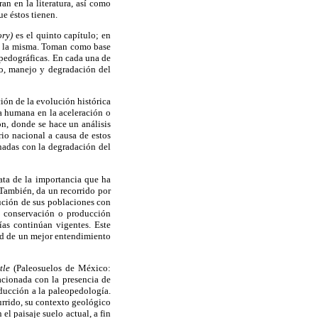
an en la literatura, así como
ue éstos tienen.
ory)
es el quinto capítulo; en
 de la misma. Toman como base
 pedográficas. En cada una de
uso, manejo y degradación del
ión de la evolución histórica
ia humana en la aceleración o
ón, donde se hace un análisis
rio nacional a causa de estos
nadas con la degradación del
ata de la importancia que ha
 También, da un recorrido por
bución de sus poblaciones con
de conservación o producción
ías continúan vigentes. Este
dad de un mejor entendimiento
tle
(Paleosuelos de México:
acionada con la presencia de
oducción a la paleopedología.
urrido, su contexto geológico
el paisaje suelo actual, a fin