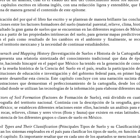
 capítulos escritos en idioma inglés, con una redacción ligera y entendible, que
na de manera general el contenido de este epítome.
cación del por qué el libro fue escrito y se plantean de manera brillante las concl
aciones entre los factores formadores del suelo (material parental, relieve, clima, bio
ultado la gran gama de suelos que se encuentran en las diferentes regiones de Méx
ica a partir de las propiedades intrínsecas del suelo, para generar mapas predictiv
n el país como resultado de los cambios en el ambiente y finalmente, se re
 el territorio mexicano y la necesidad de continuar estudiándolos.
eserach and Mapping History
(Investigación de Suelos e Historia de la Cartografía
presenta una relatoría sintetizada del conocimiento tradicional que data de é
nte, haciendo hincapié en el papel que México ha tenido en la generación de conoc
 la reseña histórica de la Ciencia del Suelo en el país, resalta la participación 
tituciones de educación e investigación y del gobierno federal para, en primer lug
ente desarrollar esta ciencia. Este capítulo concluye con una narración sucinta 
ustraciones que demuestran el perfeccionamiento de la cartografía, desde los c
lidad donde se utilizan las tecnologías de la información para elaborar diferentes m
ctors of Soil Formation
(Factores de Formación de Suelo), está dividido en cuat
ografía del territorio nacional. Continúa con la descripción de la orografía, ge
México; se establecen diferentes relaciones entre ellos, haciendo un análisis para 
rocas, relieves, climas y seres vivos (flora y fauna) que existen en estas latitudes.
stencia de los diferentes grupos o clases de suelo en México.
il Types and Their Classification
(Principales Tipos de Suelo y su Clasificación),
can los sistemas empleados en el país para clasificar los tipos de suelo, en función 
el capítulo. Es importante resaltar que en cada uno de los apartados se mencionan la