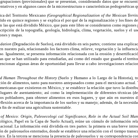
 agrupaciones (provisionales) que se presentan, considerando datos que se encuentr
sentativos y en algunos casos de la microestructura o características pedogenéticas q
ica del Territorio Mexicano
(Geographical Regionalization of the Mexican Territ
ido en quince regiones y se explica el por qué de la regionalización y los fines
 en las que está dividido México, que para este libro se consideraron como regiones
cripción de la topografía, geología, hidrología, clima, vegetación, suelos y el 
iones y mapas.
adation
(Degradación de Suelos), está dividido en seis partes; contiene una explicac
en nuestro país, relacionando los factores clima, relieve, vegetación y la influenc
so. Igualmente, se presenta información relacionada con la erosión y desertificaci
as que se han utilizado para estudiarlas, así como del estado que guarda el territo
encionan algunas áreas de oportunidad para llevar a cabo investigaciones relacio
nd Human Throughout the History
(Suelo y Humano a lo Largo de la Historia), tr
ción de alimentos, tanto para nuestros antepasados como para el mexicano actual.
americanas que existieron en México, y se establece la relación que tuvo la distri
s lugares de asentamiento; así como la implementación de diferentes técnicas (
 los pobladores, para obtener alimentos en esos lugares, y que aún en nuestros d
flexión acerca de la importancia de los suelos y su manejo; además, de la necesi
a fin de realizar una agricultura sustentable.
 of Mexico: Origin, Paleoecologi
cal Significance, Role in the Actual Soil Man
ológico, Papel en la Capa de Suelo Actual), reúne un cúmulo de información rel
 nacional. La información está dividida en tres partes: la primera es una breve intr
n de paleosuelos enterrados, donde se establece una relación con el tiempo transc
co. En la tercera se menciona la presencia de paleosuelos y su correspondencia con 