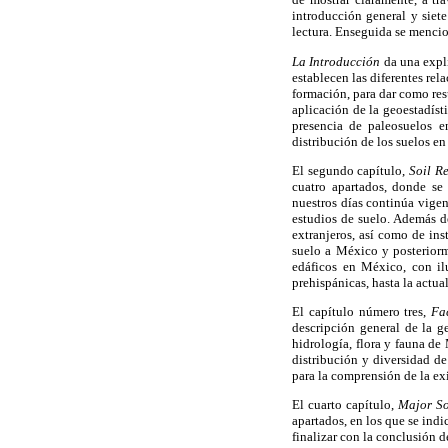
introducción general y siete
lectura. Enseguida se mencio
La Introducción
da una expli
establecen las diferentes rel
formación, para dar como res
aplicación de la geoestadíst
presencia de paleosuelos e
distribución de los suelos en
El segundo capítulo,
Soil R
cuatro apartados, donde se 
nuestros días continúa vige
estudios de suelo. Además de
extranjeros, así como de ins
suelo a México y posteriorm
edáficos en México, con il
prehispánicas, hasta la actua
El capítulo número tres,
Fa
descripción general de la ge
hidrología, flora y fauna de 
distribución y diversidad de 
para la comprensión de la exi
El cuarto capítulo,
Major So
apartados, en los que se indi
finalizar con la conclusión d