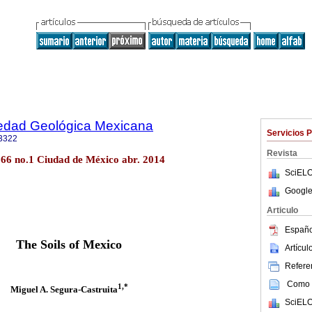
iedad Geológica Mexicana
Servicios 
3322
Revista
.66 no.1 Ciudad de México abr. 2014
SciELO
Google
Articulo
Españo
The Soils of Mexico
Artícu
Referen
Como c
1,*
Miguel A. Segura-Castruita
SciELO