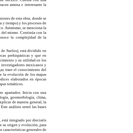
 hacen amena e interesante la
usiones de esta obra, donde se
ta y tiempo) y los procesos de
ico. Asimismo, se menciona la
os del mismo. Continúa con la
conoce la complejidad de la
 de Suelos), está dividido en
pocas prehispánicas y que en
imiento y su utilidad en los
de investigadores mexicanos y
ar, traer el conocimiento del
de la evolución de los mapas
ódices elaborados en épocas
apas temáticos.
ro apartados. Inicia con una
ología, geomorfología, clima,
explicar de manera general, la
 Este análisis sentó las bases
 está integrado por dieciséis
de su origen y evolución, para
s características generales de