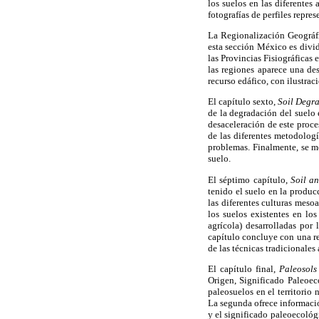
los suelos en las diferentes
fotografías de perfiles repre
La Regionalización Geográf
esta sección México es divid
las Provincias Fisiográficas
las regiones aparece una des
recurso edáfico, con ilustrac
El capítulo sexto,
Soil Degr
de la degradación del suelo 
desaceleración de este proce
de las diferentes metodologí
problemas. Finalmente, se m
suelo.
El séptimo capítulo,
Soil a
tenido el suelo en la produc
las diferentes culturas meso
los suelos existentes en lo
agrícola) desarrolladas por
capítulo concluye con una re
de las técnicas tradicionales 
El capítulo final,
Paleosols
Origen, Significado Paleoec
paleosuelos en el territorio
La segunda ofrece informació
y el significado paleoecológi