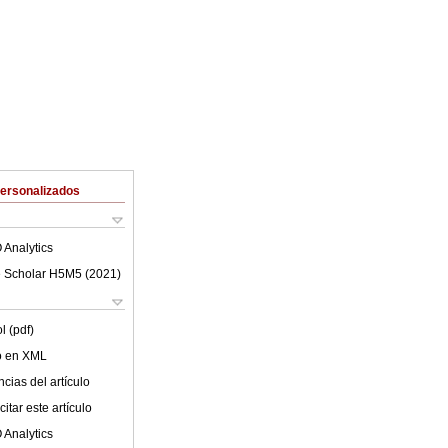
Personalizados
 Analytics
 Scholar H5M5 (
2021
)
l (pdf)
lo en XML
cias del artículo
itar este artículo
 Analytics