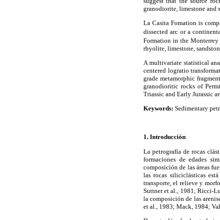
suggest that the source roc
granodiorite, limestone and 
La Casita Fomation is compos
dissected arc or a continent
Formation in the Monterrey
rhyolite, limestone, sandston
A multivariate statistical a
centered logratio transformat
grade metamorphic fragments
granodioritic rocks of Perm
Triassic and Early Jurassic 
Keywords:
Sedimentary petr
1. Introducción
La petrografía de rocas clás
formaciones de edades sim
composición de las áreas fuen
las rocas siliciclásticas es
transporte, el relieve y morf
Suttner et al., 1981; Ricci-
la composición de las areni
et al., 1983; Mack, 1984; Val