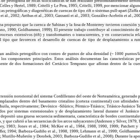
 de petrografía de rocas siliciclásticas se han realizado predominantemente dentr
Celles y Hertel, 1989; Critelli y Le Pera, 1995; Critelli, 1999, por mencionar algu
as petrográficas y diagenéticas de cuencas de tipo rift o sistemas pull-apart (Zuffa 
i et al., 2002; Arribas et al., 2003; Garzanti et al., 2003; González-Acebrón et al., 200
ha propuesto que la cuenca de Sabinas y la fosa de Monterrey tuvieron conexión 
ano, 1990; Goldhammer, 1999). El presente trabajo contribuye al conocimiento de 
procesos extensivos (rift) y transformantes o transcurrentes, y en consecuencia r
l tipo que favorecen el desarrollo de cuencas de tipo de desplazamiento a rumb
 un análisis petrográfico con conteo de puntos de alta densidad (~ 1000 puntos/l
 los componentes principales. Estos análisis documentan las características pe
uente de dos formaciones del Cretácico Temprano que afloran dentro de la cue
xtensión nororiental del sistema Cordillerano del oeste de Norteamérica, generado p
emplazados dentro del basamento cristalino (corteza continental) con afinidad
ahuila, respectivamente; Devónico -Silúrico; Pérmico-Triásico; Triásico-Jurásico 
dos por sistemas extensionales y de desplazamiento lateral durante el Jurásico
 depositó una gruesa secuencia sedimentaria, característica de bordes continentales
, y que cubrió a las secuencias de los arcos subyacentes (Anderson y Silver, 1979,
, 1983; Jones et al., 1984; McKee et al., 1984, 1988, 1990, 1999; Patchett y 
ler, 1994; Barboza-Gudiño et al., 1998, 1999; Lehmann et al., 1999; Goldhamme
 Murillo-Muñetón y Dorobek, 2003; Barboza-Gudiño et al., 2008). Durante la aper