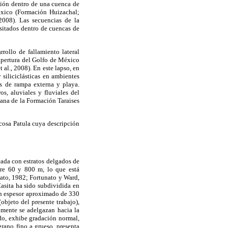
sión dentro de una cuenca de
México (Formación Huizachal;
008). Las secuencias de la
ositados dentro de cuencas de
rollo de fallamiento lateral
 apertura del Golfo de México
l., 2008). En este lapso, en
siliciclásticas en ambientes
es de rampa externa y playa.
os, aluviales y fluviales del
ana de la Formación Taraises
cosa Patula cuya descripción
icada con estratos delgados de
ntre 60 y 800 m, lo que está
unato, 1982; Fortunato y Ward,
asita ha sido subdividida en
un espesor aproximado de 330
objeto del presente trabajo),
lmente se adelgazan hacia la
do, exhibe gradación normal,
grano fino a grueso, presenta