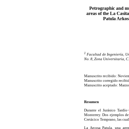
Petrographic and mul
areas of the La Casit
Patula Arkos
1
Facultad de Ingeniería, U
No. 8, Zona Universitaria, C
Manuscrito recibido: Noviem
Manuscrito corregido recibid
Manuscrito aceptado: Marzo
Resumen
Durante el Jurásico Tardío
Monterrey. Dos ejemplos de 
Cretácico Temprano, las cual
La Arcosa Patula, una aren