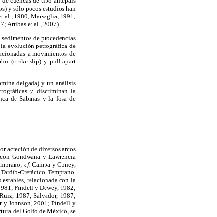
o de cuencas de tipo antepaís
nos) y sólo pocos estudios han
et al., 1980; Marsaglia, 1991;
7; Arribas et al., 2007).
y sedimentos de procedencias
la evolución petrográfica de
elacionadas a movimientos de
o (strike-slip) y pull-apart
ámina delgada) y un análisis
trográficas y discriminan la
nca de Sabinas y la fosa de
or acreción de diversos arcos
es con Gondwana y Lawrencia
Temprano;
cf.
Campa y Coney,
 Tardío-Cretácico Temprano.
 estables, relacionada con la
 1981; Pindell y Dewey, 1982;
Ruiz, 1987; Salvador, 1987;
r y Johnson, 2001; Pindell y
tura del Golfo de México, se