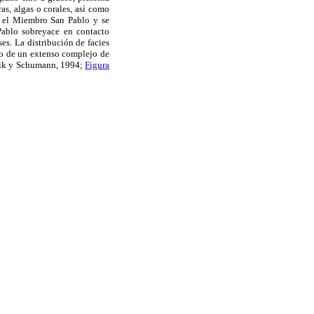
as, algas o corales, así como
en el Miembro San Pablo y se
 Pablo sobreyace en contacto
s. La distribución de facies
vo de un extenso complejo de
lzik y Schumann, 1994;
Figura