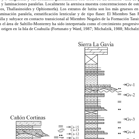
a y laminaciones paralelas. Localmente la arenisca muestra concentraciones de ostr
hos, Thallasinoides y Ophiomorfa). Los estratos de lutita son los más gruesos 
laminación paralela, estratificación lenticular y de tipo flaser. El Miembro San
la y subyace en contacto transicional al Miembro Nogales de la Formación Taraise
n el área de Saltillo-Monterrey ha sido interpretada como el crecimiento progresi
u origen en la Isla de Coahuila (Fortunato y Ward, 1987; Michalzik, 1988; Micha