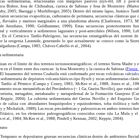
cas sedimentarias, relacionadas con márgenes pasivos (syn-ritf, rift y post
enca Bisbee, fosa de Chihuahua, cuenca de Sabinas y fosa de Monterrey (Marton
by, 2005; Haenggi y Muehlberger, 2005). Dentro del mismo lapso, Jurásico Tard
taron secuencias evaporíticas, carbonatos de perimarea, secuencias clásticas que 
es, fluviales y marinos marginales a una plataforma abierta (Charleston, 1973; 
e Antuñano, 1990; Goldhammer, 1999). Estas secuencias posteriormente fuer
eral y verticalmente a sedimentos lagunares y post-arrecifales (Wilson, 1990; Le
En el Cretácico Tardío-Paleógeno, las secuencias estratigráficas del noreste d
or la orogenia Laramide, generando lo que actualmente se conoce como la Sierr
lgaduras (Campa, 1985; Chávez-Cabello et al., 2004).
a sedimentaria
lizan en el límite de dos terrenos tectonoestratigráficos: el terreno Sierra Madre y
ien en el límite entre dos cuencas: la fosa Monterrey y la cuenca de Sabinas (
Figura 
s. El basamento del terreno Coahuila está conformado por rocas volcánicas calcialc
 sedimentaria de depósitos volcaniclásticos tipo flysch y rocas sedimentarias clást
 Tardío al Pérmico (Campa y Coney, 1983; McKee et al., 1988; Jones et al., 199
mento rocas metamórficas del Precámbrico (~ 1 Ga, Gneiss Novillo), que están cubi
pentinita, metagabro, metabasalto y metapedernal de la Formación Granjeno (Ca
eppie, 2004). La cubierta sedimentaria del Gneiss Novillo y del Esquisto Gr
 de caliza con abundantes braquiópodos y equinodermos, toba riolítica y turbi
y y Michalzik, 1989). Las rocas precámbricas y paleozoicas en ambos terrenos fue
-Triásico, en los elementos paleogeográficos conocidos como isla La Mula y el
et al., 1984; McKee et al., 1988; Pindell y Kennan, 2002; Keppie, 2004).
prano
 Temprano se depositaron gruesas secuencias clásticas dentro de ambientes fluviale