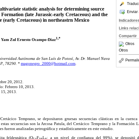
Traduc
tivariate statistic analysis for determining source
Enviar 
a Formation (late Jurassic-early Cretaceous) and the
e (early Cretaceous) in northeastrn Mexico
Indicadore
Links rela
Compartir
1,*
Yam Zul Ernesto Ocampo-Díaz
Otros
Otros
niversidad Autónoma de San Luís de Potosí, Av. Dr. Manuel Nava
Permali
.P., 78290.
*
magonegro_2000@hotmail.com
.
bre 20, 2012.
o: Febrero 10, 2013.
 15, 2013.
−Cretácico Temprano, se depositaron gruesas secuencias clásticas en la cuenca
estas secuencias son la Arcosa Patula, del Cretácico Temprano y la Formación La
es fueron analizadas petrográfica y estadísticamente en este estudio.
ita feldespática (Q
F
L
; a un nivel de confianza del 99%), se depositó 
54
38
8