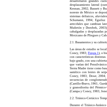
desarrollaron grandes cuen
desplazamiento lateral (cu
Kennan, 2002; Bassett y Bus
noreste de México se deposi
sistemas deltaicos, aluvial
Schumann, 1994; Eguiluz d
arrecifales que cambian lat
Muñetón y Dorobek, 2003). 
cabalgadas y desplazadas p
Mexicano de Pliegues y Caba
2.1. Basamentos y su cubiert
Las áreas de estudio se loca
Coney, 1983;
Figura 1
), o b
con características distinta
bajo grado, con una cubierta
que varían del Pensilvánico
Sierra Madre tiene como basa
samítico con lentes de ser
Coney, 1983; Dowe, 2004; K
secuencias de conglomerado
(Carrillo-Bravo, 1961; Gursk
y granodiorita del Pérmico
(Campa y Coney, 1983; Jones 
2.2. Triásico-Cretácico Tem
Durante el Triásico-Jurásico