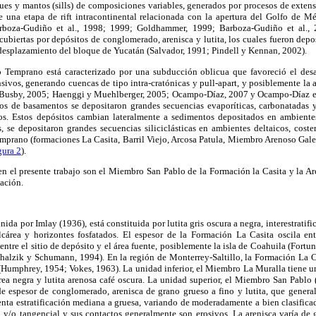
ques y mantos (sills) de composiciones variables, generados por procesos de exten
te una etapa de rift intracontinental relacionada con la apertura del Golfo de 
rboza-Gudiño et al., 1998; 1999; Goldhammer, 1999; Barboza-Gudiño et al., 2
ubiertas por depósitos de conglomerado, arenisca y lutita, los cuales fueron dep
l desplazamiento del bloque de Yucatán (Salvador, 1991; Pindell y Kennan, 2002).
 Temprano está caracterizado por una subducción oblicua que favoreció el desar
nsivos, generando cuencas de tipo intra-cratónicas y pull-apart, y posiblemente la
 Busby, 2005; Haenggi y Muehlberger, 2005; Ocampo-Díaz, 2007 y Ocampo-Díaz et a
tos de basamentos se depositaron grandes secuencias evaporíticas, carbonatadas y 
eros. Estos depósitos cambian lateralmente a sedimentos depositados en ambient
 se depositaron grandes secuencias siliciclásticas en ambientes deltaicos, coster
emprano (formaciones La Casita, Barril Viejo, Arcosa Patula, Miembro Arenoso Gale
gura 2
).
en el presente trabajo son el Miembro San Pablo de la Formación la Casita y la Ar
uación.
ida por Imlay (1936), está constituida por lutita gris oscura a negra, interestratif
calcárea y horizontes fosfatados. El espesor de la Formación La Casita oscila e
entre el sitio de depósito y el área fuente, posiblemente la isla de Coahuila (Fort
alzik y Schumann, 1994). En la región de Monterrey-Saltillo, la Formación La C
s (Humphrey, 1954; Vokes, 1963). La unidad inferior, el Miembro La Muralla tiene 
área negra y lutita arenosa café oscura. La unidad superior, el Miembro San Pablo (
 espesor de conglomerado, arenisca de grano grueso a fino y lutita, que genera
nta estratificación mediana a gruesa, variando de moderadamente a bien clasifica
a y/o tangencial y sus contactos generalmente son erosivos. La arenisca varía de 