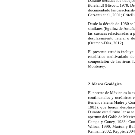
Durante décadas los trabajos
(foreland) (Hiscott, 1978; De
documentado las característic
Garzanti et al., 2001; Critell
Desde la década de 1980 se 
similares (Eguiluz de Antuñ
las cuencas relacionadas a 
desplazamiento lateral o de
(Ocampo-Díaz, 2012).
El presente estudio incluye
estadístico multivariado de
composición de las áreas f
Monterrey.
2. Marco Geológico
El noreste de México es la e
continentales y oceánicos 
(terrenos Sierra Madre y Co
1983), que fueron desplaza
Durante este último lapso se
apertura del Golfo de México
Campa y Coney, 1983; Coney
Wilson, 1990; Marton y Buff
Kennan, 2002; Keppie, 2004;