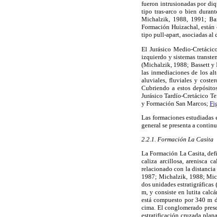
fueron intrusionadas por di
tipo tras-arco o bien duran
Michalzik, 1988, 1991; Ba
Formación Huizachal, están c
tipo pull-apart, asociadas a
El Jurásico Medio-Cretácico
izquierdo y sistemas transte
(Michalzik, 1988; Bassett y
las inmediaciones de los al
aluviales, fluviales y cost
Cubriendo a estos depósitos,
Jurásico Tardío-Cretácico T
y Formación San Marcos;
Fi
Las formaciones estudiadas 
general se presenta a contin
2.2.1. Formación La Casita
La Formación La Casita, defin
caliza arcillosa, arenisca 
relacionado con la distancia 
1987; Michalzik, 1988; Mich
dos unidades estratigráfica
m, y consiste en lutita calc
está compuesto por 340 m de
cima. El conglomerado prese
estratificación cruzada plan