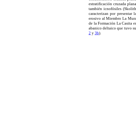
estratificación cruzada plan
también icnofósiles (Skolit
caracterizan por presentar 
erosivo al Miembro La Mural
de la Formación La Casita e
abanico deltaico que tuvo s
2
y
3b
).