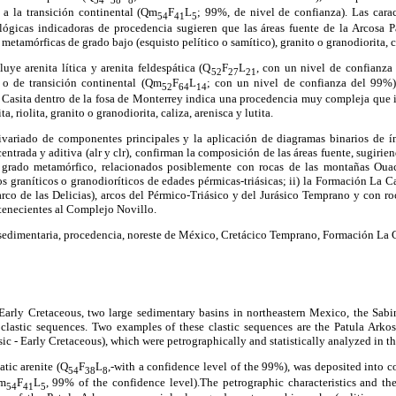
 a la transición continental (Qm
F
L
; 99%, de nivel de confianza). Las caract
54
41
5
alógicas indicadoras de procedencia sugieren que las áreas fuente de la Arcosa 
etamórficas de grado bajo (esquisto pelítico o samítico), granito o granodiorita, ca
ye arenita lítica y arenita feldespática (Q
F
L
, con un nivel de confianza
52
27
21
 o de transición continental (Qm
F
L
; con un nivel de confianza del 99%).
52
64
14
a Casita dentro de la fosa de Monterrey indica una procedencia muy compleja que 
a, riolita, granito o granodiorita, caliza, arenisca y lutita.
tivariado de componentes principales y la aplicación de diagramas binarios de í
ntrada y aditiva (alr y clr), confirman la composición de las áreas fuente, sugirien
o grado metamórfico, relacionados posiblemente con rocas de las montañas Ou
os graníticos o granodioríticos de edades pérmicas-triásicas; ii) la Formación La Ca
arco de las Delicias), arcos del Pérmico-Triásico y del Jurásico Temprano y con r
tenecientes al Complejo Novillo.
sedimentaria, procedencia, noreste de México, Cretácico Temprano, Formación La C
 Early Cretaceous, two large sedimentary basins in northeastern Mexico, the Sab
clastic sequences. Two examples of these clastic sequences are the Patula Arko
ic - Early Cretaceous), which were petrographically and statistically analyzed in th
atic arenite (Q
F
L
,-with a confidence level of the 99%), was deposited into c
54
38
8
Qm
F
L
, 99% of the confidence level).The petrographic characteristics and the
54
41
5