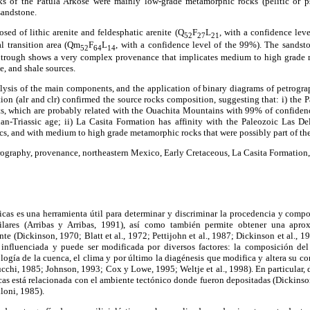
ks of the Patula Arkose were mainly low-grade metamorphic rocks (pelitic or ps
sandstone.
ed of lithic arenite and feldesphatic arenite (Q
F
L
, with a confidence lev
52
27
21
al transition area (Qm
F
L
, with a confidence level of the 99%). The sandst
52
64
14
 trough shows a very complex provenance that implicates medium to high grade m
e, and shale sources.
nalysis of the main components, and the application of binary diagrams of petrogr
ion (alr and clr) confirmed the source rocks composition, suggesting that: i) the P
, which are probably related with the Ouachita Mountains with 99% of confidence
ian-Triassic age; ii) La Casita Formation has affinity with the Paleozoic Las Del
arcs, and with medium to high grade metamorphic rocks that were possibly part of t
ography, provenance, northeastern Mexico, Early Cretaceous, La Casita Formation,
ticas es una herramienta útil para determinar y discriminar la procedencia y compo
ilares (Arribas y Arribas, 1991), así como también permite obtener una apro
te (Dickinson, 1970; Blatt et al., 1972; Pettijohn et al., 1987; Dickinson et al., 
tá influenciada y puede ser modificada por diversos factores: la composición del
ología de la cuenca, el clima y por último la diagénesis que modifica y altera su c
Lucchi, 1985; Johnson, 1993; Cox y Lowe, 1995; Weltje et al., 1998). En particular, 
scas está relacionada con el ambiente tectónico donde fueron depositadas (Dickins
loni, 1985).