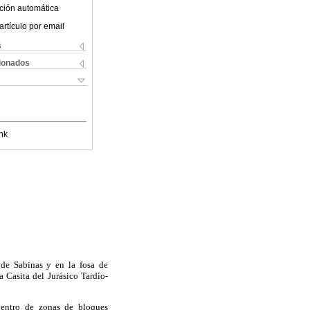
ción automática
artículo por email
s
cionados
nk
 de Sabinas y en la fosa de
 Casita del Jurásico Tardío-
dentro de zonas de bloques