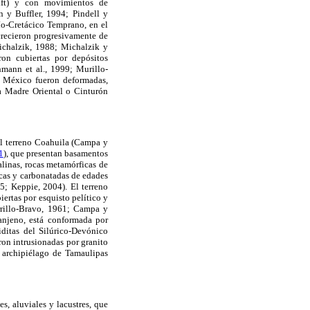
-rift) y con movimientos de
 y Buffler, 1994; Pindell y
ío-Cretácico Temprano, en el
crecieron progresivamente de
Michalzik, 1988; Michalzik y
on cubiertas por depósitos
hmann et al., 1999; Murillo-
e México fueron deformadas,
a Madre Oriental o Cinturón
 el terreno Coahuila (Campa y
1
), que presentan basamentos
alinas, rocas metamórficas de
icas y carbonatadas de edades
5; Keppie, 2004). El terreno
ertas por esquisto pelítico y
rrillo-Bravo, 1961; Campa y
anjeno, está conformada por
ditas del Silúrico-Devónico
ron intrusionadas por granito
 archipiélago de Tamaulipas
s, aluviales y lacustres, que