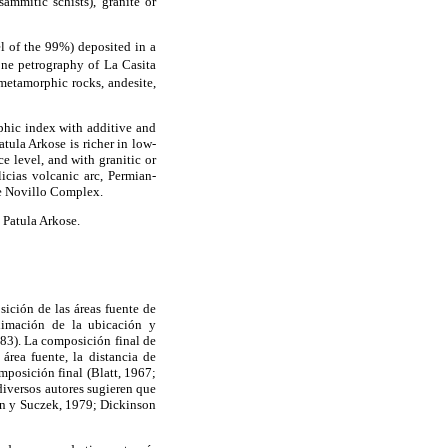
ammitic schists), granite or
el of the 99%) deposited in a
one petrography of La Casita
etamorphic rocks, andesite,
aphic index with additive and
atula Arkose is richer in low-
 level, and with granitic or
icias volcanic arc, Permian-
he Novillo Complex.
 Patula Arkose.
sición de las áreas fuente de
ximación de la ubicación y
1983). La composición final de
 área fuente, la distancia de
omposición final (Blatt, 1967;
diversos autores sugieren que
on y Suczek, 1979; Dickinson