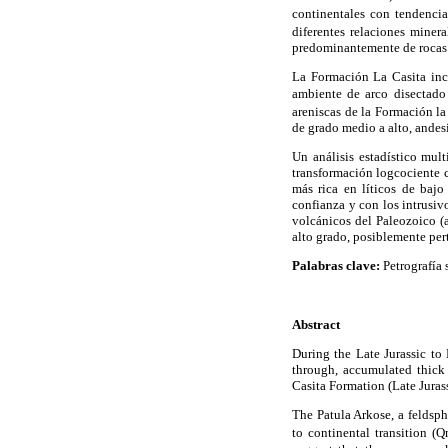
continentales con tendencia
diferentes relaciones miner
predominantemente de rocas m
La Formación La Casita inclu
ambiente de arco disectado
areniscas de la Formación l
de grado medio a alto, andesit
Un análisis estadístico mul
transformación logcociente ce
más rica en líticos de baj
confianza y con los intrusiv
volcánicos del Paleozoico (
alto grado, posiblemente per
Palabras clave:
Petrografía 
Abstract
During the Late Jurassic to
through, accumulated thick 
Casita Formation (Late Jurass
The Patula Arkose, a feldsph
to continental transition (