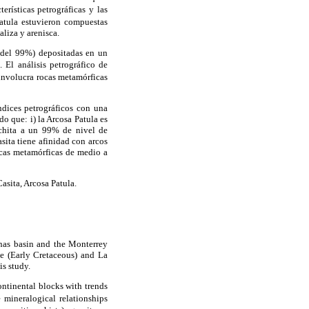
erísticas petrográficas y las
Patula estuvieron compuestas
liza y arenisca.
 del 99%) depositadas en un
 El análisis petrográfico de
involucra rocas metamórficas
ndices petrográficos con una
do que: i) la Arcosa Patula es
achita a un 99% de nivel de
sita tiene afinidad con arcos
ocas metamórficas de medio a
asita, Arcosa Patula.
inas basin and the Monterrey
se (Early Cretaceous) and La
is study.
ontinental blocks with trends
 mineralogical relationships