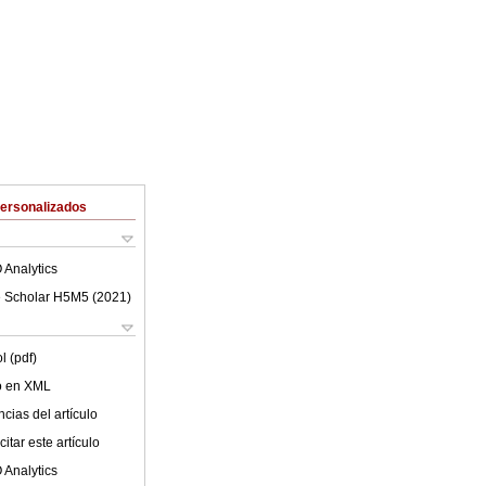
Personalizados
 Analytics
 Scholar H5M5 (
2021
)
l (pdf)
lo en XML
cias del artículo
itar este artículo
 Analytics