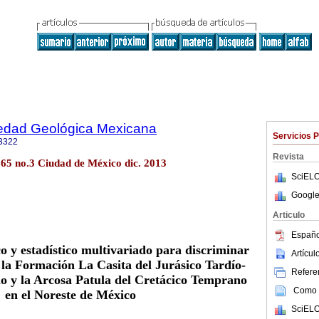
iedad Geológica Mexicana
Servicios 
3322
Revista
.65 no.3 Ciudad de México dic. 2013
SciELO
Google
Articulo
Españo
co y estadístico multivariado para discriminar
Artícu
e la Formación La Casita del Jurásico Tardío-
Referen
 y la Arcosa Patula del Cretácico Temprano
Como c
en el Noreste de México
SciELO