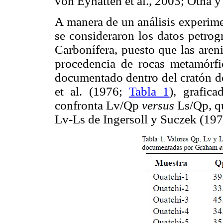
von Eynatten et al., 2003; Otha y
A manera de un análisis experime
se consideraron los datos petrog
Carbonífera, puesto que las aren
procedencia de rocas metamórf
documentado dentro del cratón d
et al. (1976;
Tabla 1
), grafic
confronta Lv/Qp
versus
Ls/Qp, qu
Lv-Ls de Ingersoll y Suczek (197