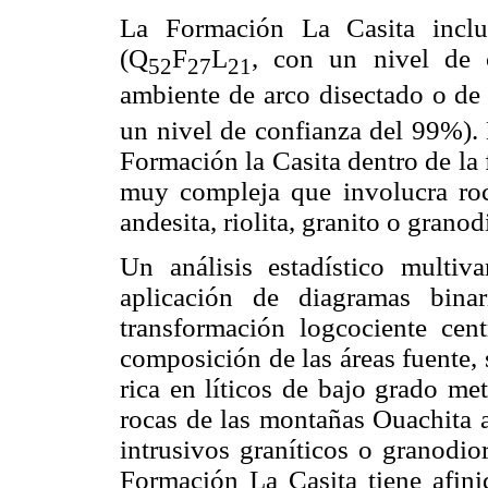
La Formación La Casita incluye
(Q
F
L
, con un nivel de 
52
27
21
ambiente de arco disectado o de
un nivel de confianza del 99%). E
Formación la Casita dentro de la
muy compleja que involucra roc
andesita, riolita, granito o granodi
Un análisis estadístico multiv
aplicación de diagramas bina
transformación logcociente cent
composición de las áreas fuente, 
rica en líticos de bajo grado me
rocas de las montañas Ouachita 
intrusivos graníticos o granodior
Formación La Casita tiene afini