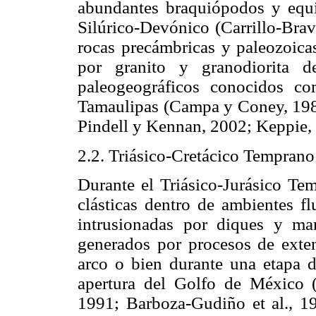
abundantes braquiópodos y equin
Silúrico-Devónico (Carrillo-Bra
rocas precámbricas y paleozoica
por granito y granodiorita d
paleogeográficos conocidos c
Tamaulipas (Campa y Coney, 1983;
Pindell y Kennan, 2002; Keppie,
2.2. Triásico-Cretácico Temprano
Durante el Triásico-Jurásico Te
clásticas dentro de ambientes fl
intrusionadas por diques y man
generados por procesos de exten
arco o bien durante una etapa de
apertura del Golfo de México 
1991; Barboza-Gudiño et al., 