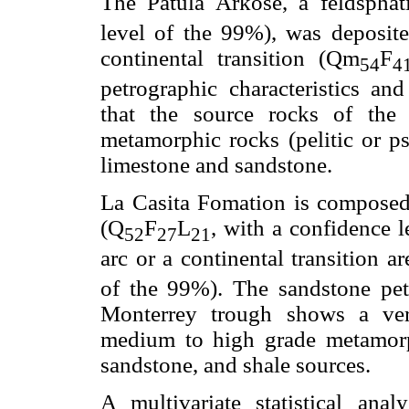
The Patula Arkose, a feldsphat
level of the 99%), was deposite
continental transition (Qm
F
54
4
petrographic characteristics and
that the source rocks of the
metamorphic rocks (pelitic or ps
limestone and sandstone.
La Casita Fomation is composed o
(Q
F
L
, with a confidence l
52
27
21
arc or a continental transition a
of the 99%). The sandstone pet
Monterrey trough shows a ver
medium to high grade metamorphi
sandstone, and shale sources.
A multivariate statistical an