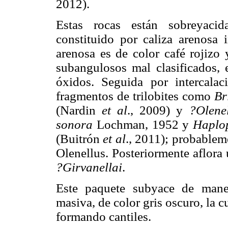
2012).
Estas rocas están sobreyaci
constituido por caliza arenosa i
arenosa es de color café rojizo
subangulosos mal clasificados, 
óxidos. Seguida por intercalac
fragmentos de trilobites como
Br
(Nardin
et al
., 2009) y
?Olene
sonora
Lochman, 1952 y
Haplop
(Buitrón
et al
., 2011); probablem
Olenellus. Posteriormente aflora
?Girvanellai
.
Este paquete subyace de maner
masiva, de color gris oscuro, la 
formando cantiles.