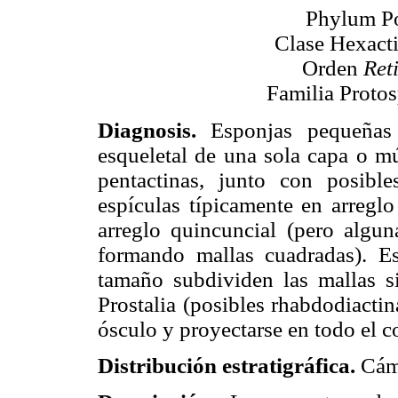
Phylum Po
Clase Hexacti
Orden
Ret
Familia Proto
Diagnosis.
Esponjas pequeñas 
esqueletal de una sola capa o mú
pentactinas, junto con posible
espículas típicamente en arregl
arreglo quincuncial (pero algu
formando mallas cuadradas). E
tamaño subdividen las mallas si
Prostalia (posibles rhabdodiactin
ósculo y proyectarse en todo el c
Distribución estratigráfica.
Cámb