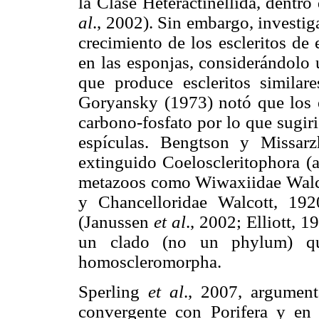
la Clase Heteractinellida, dentr
al
., 2002). Sin embargo, investi
crecimiento de los escleritos de
en las esponjas, considerándolo
que produce escleritos similare
Goryansky (1973) notó que los e
carbono-fosfato por lo que sugir
espículas. Bengtson y Missar
extinguido Coeloscleritophora (a
metazoos como Wiwaxiidae Walco
y Chancelloridae Walcott, 19
(Janussen
et al
., 2002; Elliott, 
un clado (no un phylum) qu
homoscleromorpha.
Sperling
et al
., 2007, argument
convergente con Porifera y en 