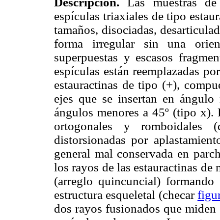
Descripción.
Las muestras de c
espículas triaxiales de tipo estau
tamaños, disociadas, desarticula
forma irregular sin una orien
superpuestas y escasos fragmen
espículas están reemplazadas por
estauractinas de tipo (+), compu
ejes que se insertan en ángulo
ángulos menores a 45º (tipo x). 
ortogonales y romboidales (d
distorsionadas por aplastamient
general mal conservada en parch
los rayos de las estauractinas d
(arreglo quincuncial) formando
estructura esqueletal (checar
figu
dos rayos fusionados que miden e