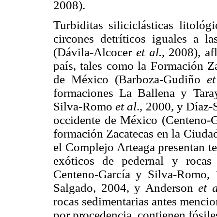
2008).
Turbiditas siliciclásticas litol
circones detríticos iguales a l
(Dávila-Alcocer
et al.
, 2008), af
país, tales como la Formación Za
de México (Barboza-Gudiño
et
formaciones La Ballena y Tara
Silva-Romo
et al
., 2000, y Díaz-
occidente de México (Centeno-
formación Zacatecas en la Ciuda
el Complejo Arteaga presentan t
exóticos de pedernal y rocas
Centeno-García y Silva-Romo,
Salgado, 2004, y Anderson
et 
rocas sedimentarias antes mencio
por procedencia, contienen fósiles