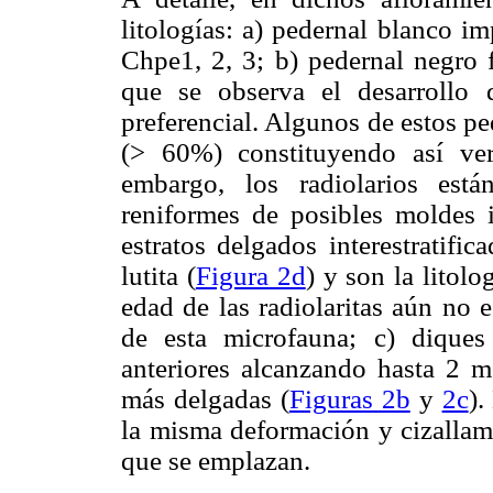
litologías: a) pedernal blanco i
Chpe1, 2, 3; b) pedernal negro f
que se observa el desarrollo d
preferencial. Algunos de estos p
(> 60%) constituyendo así verd
embargo, los radiolarios est
reniformes de posibles moldes i
estratos delgados interestratifi
lutita (
Figura 2d
) y son la litol
edad de las radiolaritas aún no 
de esta microfauna; c) diques
anteriores alcanzando hasta 2 m
más delgadas (
Figuras 2b
y
2c
).
la misma deformación y cizallami
que se emplazan.