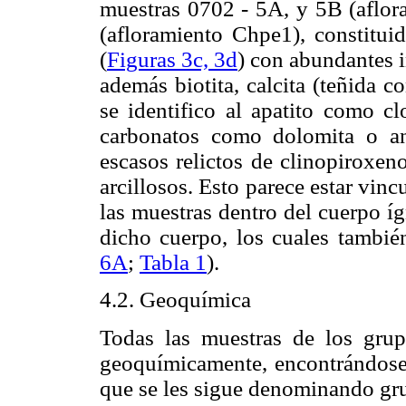
muestras 0702 - 5A, y 5B (aflor
(afloramiento Chpe1), constituid
(
Figuras 3c, 3d
) con abundantes i
además biotita, calcita (teñida 
se identifico al apatito como cl
carbonatos como dolomita o ank
escasos relictos de clinopiroxen
arcillosos. Esto parece estar vin
las muestras dentro del cuerpo í
dicho cuerpo, los cuales tambié
6A
;
Tabla 1
).
4.2. Geoquímica
Todas las muestras de los grup
geoquímicamente, encontrándose u
que se les sigue denominando gru