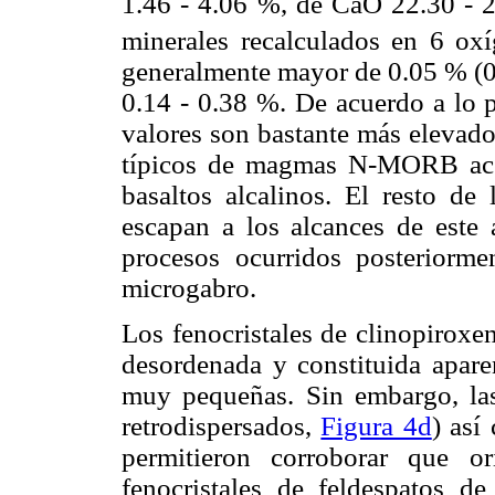
1.46 - 4.06 %, de CaO 22.30 - 
minerales recalculados en 6 oxí
generalmente mayor de 0.05 % (0.
0.14 - 0.38 %. De acuerdo a lo 
valores son bastante más elevado
típicos de magmas N-MORB acer
basaltos alcalinos. El resto de
escapan a los alcances de este 
procesos ocurridos posteriorm
microgabro.
Los fenocristales de clinopiroxe
desordenada y constituida apare
muy pequeñas. Sin embargo, las
retrodispersados,
Figura 4d
) así
permitieron corroborar que or
fenocristales de feldespatos 