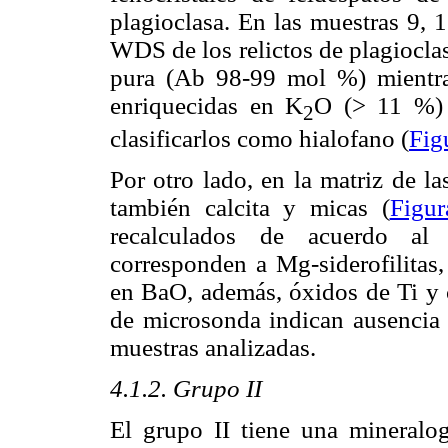
plagioclasa. En las muestras 9, 
WDS de los relictos de plagioclasa
pura (Ab 98-99 mol %) mientra
enriquecidas en K
O (> 11 %) 
2
clasificarlos como hialofano (
Fig
Por otro lado, en la matriz de l
también calcita y micas (
Figur
recalculados de acuerdo a
corresponden a Mg-siderofilitas,
en BaO, además, óxidos de Ti y c
de microsonda indican ausencia d
muestras analizadas.
4.1.2. Grupo II
El grupo II tiene una mineralog