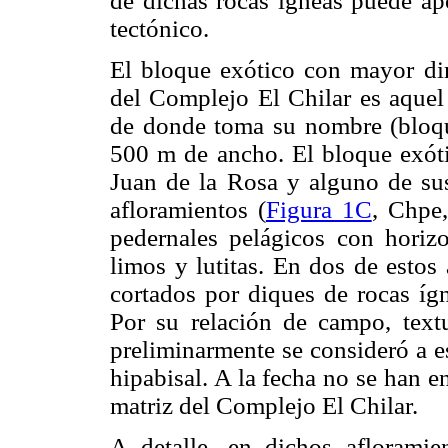
de dichas rocas ígneas puede apo
tectónico.
El bloque exótico con mayor di
del Complejo El Chilar es aquel 
de donde toma su nombre (bloqu
500 m de ancho. El bloque exótic
Juan de la Rosa y alguno de sus
afloramientos (
Figura 1C
, Chpe,
pedernales pelágicos con horizon
limos y lutitas. En dos de estos
cortados por diques de rocas ígn
Por su relación de campo, textu
preliminarmente se consideró a e
hipabisal. A la fecha no se han e
matriz del Complejo El Chilar.
A detalle, en dichos afloramie