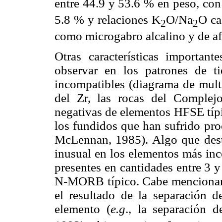
entre 44.9 y 53.6 % en peso, con 
5.8 % y relaciones K
O/Na
O ca
2
2
como microgabro alcalino y de af
Otras características importan
observar en los patrones de tie
incompatibles (diagrama de mul
del Zr, las rocas del Complej
negativas de elementos HFSE típ
los fundidos que han sufrido pro
McLennan, 1985). Algo que dest
inusual en los elementos más inc
presentes en cantidades entre 3 
N-MORB típico. Cabe mencionar 
el resultado de la separación d
elemento (
e.g
., la separación d