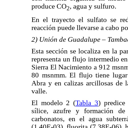
produce CO
, agua y sulfuro.
2
En el trayecto el sulfato se re
reacción puede llevarse a cabo po
2) Unión de Guadalupe – Tamba
Esta sección se localiza en la pa
representa un flujo intermedio en
Sierra El Nacimiento a 912 msnmm
80 msnmm. El flujo tiene lugar 
Abra y en calizas arcillosas de
valle.
El modelo 2 (
Tabla 3
) predice 
sílice, azufre y formación d
carbonatos, en el agua subterr
(1.40E-03), fluorita (7.38E-06), h