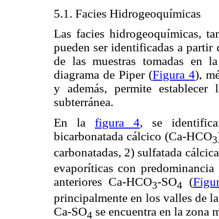
5.1. Facies Hidrogeoquímicas
Las facies hidrogeoquímicas, t
pueden ser identificadas a parti
de las muestras tomadas en la
diagrama de Piper (
Figura 4
), m
y además, permite establecer 
subterránea.
En la
figura 4
, se identific
bicarbonatada cálcico (Ca-HCO
3
carbonatadas, 2) sulfatada cálcic
evaporíticas con predominancia e
anteriores Ca-HCO
-SO
(
Figu
3
4
principalmente en los valles de la
Ca-SO
se encuentra en la zona m
4