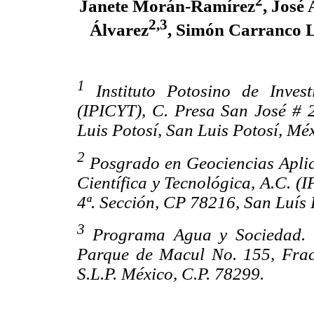
2
Janete Morán-Ramírez
, José
2,3
Álvarez
, Simón Carranco 
1
Instituto Potosino de Invest
(IPICYT), C. Presa San José # 
Luis Potosí, San Luis Potosí, Mé
2
Posgrado en Geociencias Aplica
Científica y Tecnológica, A.C. (
4ª. Sección, CP 78216, San Luís 
3
Programa Agua y Sociedad. C
Parque de Macul No. 155, Fracc
S.L.P. México, C.P. 78299.