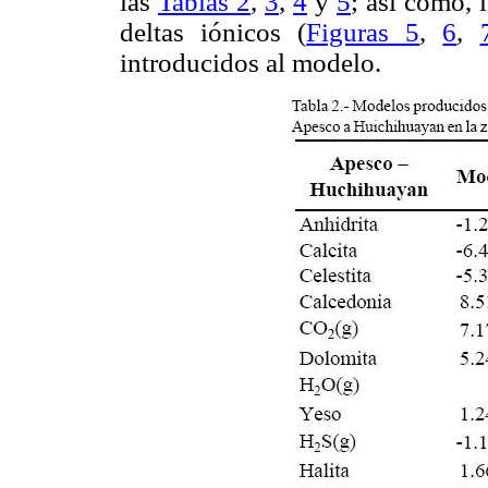
las
Tablas 2
,
3
,
4
y
5
; así como, 
deltas iónicos (
Figuras 5
,
6
,
introducidos al modelo.