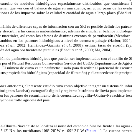
sarrollo de modelos hidrológicos espacialmente distribuidos que consideran l
tienen que ver con el balance de agua en una cuenca, así como pasar de las evalu
ciones de los impactos sobre la calidad y cantidad de agua a largo plazo (Bhadur
análisis de diferentes capas de información con un SIG es posible definir los patro
y describir a las cuencas ambientalmente; además de simular el balance hidrológi
de materiales, así como los efectos de distintos eventos de perturbación (Mendoza
cambios en los patrones hidrológicos a nivel de cuenca o paisaje (Harbor, 1994;
oza
et al.
, 2002; Hernández–Guzmán
et al.
, 2008), estimar tasas de erosión (
ón del agua por fuentes no puntuales (Bhaduri
et al.
, 2000; Ma, 2004).
ción de parámetros hidrológicos que pueden ser implementados con el auxilio de SI
o por el Natural Resources Conservation Service del USDA (Departamento de Agricu
6. El número de curva es un parámetro usado para describir el potencial de escurr
, sus propiedades hidrológicas (capacidad de filtración) y el antecedente de precipi
ones anteriores, el presente estudio tuvo como objetivo integrar un sistema de inf
imágenes Landsat), cartografía digital y registros históricos de lluvia para implem
en los patrones de escurrimiento de la cuenca Lechuguilla–Ohuira–Navachiste loca
yor desarrollo agrícola del país.
Ohuira–Navachiste se localiza al norte del estado de Sinaloa frente a las aguas d
6° 12' N y los meridianos 108° 28' W y 109° 21' W (
Figura 1
). La cuenca perte