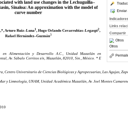
ociated with land use changes in the Lechuguilla–
Traduc
sin, Sinaloa: An approximation with the model of
Enviar 
curve number
Indicadore
Links rela
1
1
2
,*, Arturo Ruiz–Luna
, Hugo Orlando Covarrubias–Legaspi
,
Compartir
3
Rafael Hernández–Guzmán
Otros
Otros
ón en Alimentación y Desarrollo A.C., Unidad Mazatlán en
Permali
tal, Av. Sábalo Cerritos s/n, Mazatlán, 82010, Sin., México. * E
a, Centro Universitario de Ciencias Biológicas y Agropecuarias, Las Agujas, Zap
Mar y Limnología, UNAM, Unidad Académica Mazatlán, Av. Joel Montes Camarena s
2010