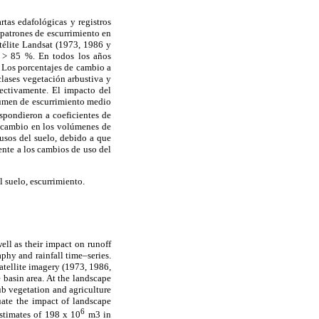
tas edafológicas y registros
 patrones de escurrimiento en
télite Landsat (1973, 1986 y
d > 85 %. En todos los años
. Los porcentajes de cambio a
lases vegetación arbustiva y
pectivamente. El impacto del
lumen de escurrimiento medio
spondieron a coeficientes de
l cambio en los volúmenes de
usos del suelo, debido a que
ente a los cambios de uso del
 suelo, escurrimiento.
ell as their impact on runoff
phy and rainfall time–series.
atellite imagery (1973, 1986,
basin area. At the landscape
b vegetation and agriculture
uate the impact of landscape
6
stimates of 198 x 10
m3 in