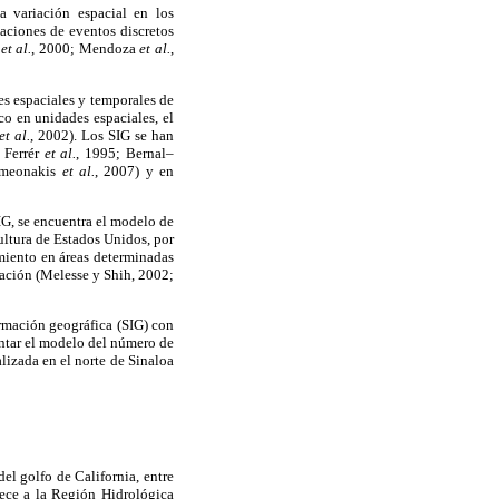
a variación espacial en los
aciones de eventos discretos
i
et al.
, 2000; Mendoza
et al.
,
nes espaciales y temporales de
co en unidades espaciales, el
et al.
, 2002). Los SIG se han
 Ferrér
et al.
, 1995; Bernal–
Symeonakis
et al.
, 2007) y en
G, se encuentra el modelo de
ltura de Estados Unidos, por
imiento en áreas determinadas
tación (Melesse y Shih, 2002;
ormación geográfica (SIG) con
entar el modelo del número de
lizada en el norte de Sinaloa
el golfo de California, entre
nece a la Región Hidrológica