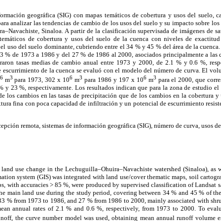
formación geográfica (SIG) con mapas temáticos de cobertura y usos del suelo, car
 para analizar las tendencias de cambio de los usos del suelo y su impacto sobre los
a–Navachiste, Sinaloa. A partir de la clasificación supervisada de imágenes de sa
temáticos de cobertura y usos del suelo de la cuenca con niveles de exactitu
e el uso del suelo dominante, cubriendo entre el 34 % y 45 % del área de la cuenca
 33 % de 1973 a 1986 y del 27 % de 1986 al 2000, asociados principalmente a las c
istraron tasas medias de cambio anual entre 1973 y 2000, de 2.1 % y 0.6 %, res
e escurrimiento de la cuenca se evaluó con el modelo del número de curva. El vo
6
3
6
3
6
3
m
para 1973, 302 x 10
m
para 1986 y 197 x 10
m
para el 2000, que corre
% y 23 %, respectivamente. Los resultados indican que para la zona de estudio e
e los cambios en las tasas de precipitación que de los cambios en la cobertura y 
tura fina con poca capacidad de infiltración y un potencial de escurrimiento resist
cepción remota, sistemas de información geográfica (SIG), número de curva, usos del
n land use change in the Lechuguilla–Ohuira–Navachiste watershed (Sinaloa), as w
mation system (GIS) was integrated with land use/cover thematic maps, soil cartogra
, with accuracies > 85 %, were produced by supervised classification of Landsat s
the main land use during the study period, covering between 34 % and 45 % of the 
33 % from 1973 to 1986, and 27 % from 1986 to 2000, mainly associated with shru
ean annual rates of 2.1 % and 0.6 %, respectively, from 1973 to 2000. To eval
unoff, the curve number model was used, obtaining mean annual runoff volume e