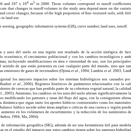
6
3
6 and 197 x 10
m
in 2000. Those volumes correspond to runoff coefficien
dicate that changes in runoff volumes in the study area depend more on the variatio
nd cover changes, because of the high proportion of fine–textured soils, with little
 in land use.
e sensing, geographic information systems (GIS), curve number, land uses, runoff
.
a y usos del suelo en una región son resultado de la acción sinérgica de fa
llo económico, el crecimiento poblacional y con los cambios tecnológicos y amb
rmas, incluyendo modificaciones en área e intensidad de uso, son los principales
l sentido de que están presentes en casi cualquier parte del mundo, sino que t
 las emisiones de gases de invernadero (Ojima
et al.
, 1994; Lambin
et al.
2003; Lambi
egional los mayores impactos sobre los sistemas hidrológicos son causados por
(Bhaduri
et al.
, 2000). Registros históricos de parámetros relacionados con la ca
entro de cuencas que han perdido parte de su cobertura vegetal natural, la calidad
l.
, 2005). Asimismo, los cambios en los usos del suelo alteran significativamente la
enos modificando los patrones y tasas del flujo del agua, con la consiguiente altera
 dinámica que sigan tanto los aportes hídricos continentales como los materiales 
 balance hídrico sucede sobre áreas amplias o críticas de una cuenca o región pued
l aumento en los volúmenes de escurrimiento y la reducción de los suministros de
Harbor, 1994; Ma, 2004).
s de información geográfica (SIG), además de ser una herramienta útil para model
iar en el estudio del impacto que estos cambios tienen sobre los patrones hidrológi