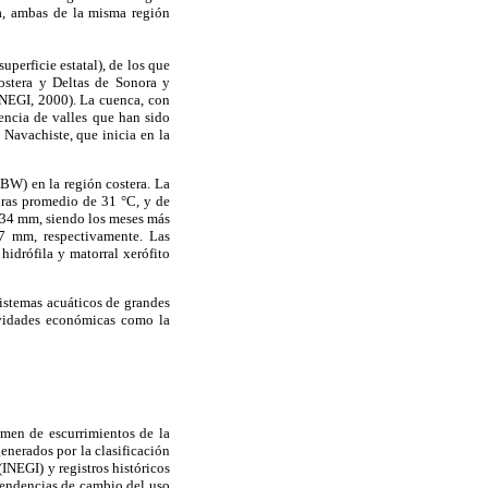
oa, ambas de la misma región
uperficie estatal), de los que
Costera y Deltas de Sonora y
(INEGI, 2000). La cuenca, con
encia de valles que han sido
Navachiste, que inicia en la
(BW) en la región costera. La
uras promedio de 31 °C, y de
 334 mm, siendo los meses más
37 mm, respectivamente. Las
hidrófila y matorral xerófito
sistemas acuáticos de grandes
ividades económicas como la
umen de escurrimientos de la
nerados por la clasificación
(INEGI) y registros históricos
tendencias de cambio del uso