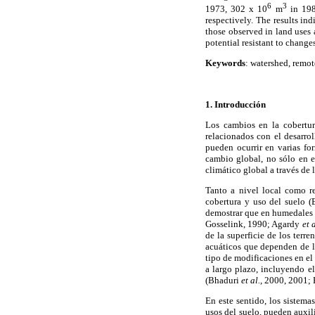
6
3
1973, 302 x 10
m
in 198
respectively. The results in
those observed in land uses a
potential resistant to changes
Keywords
: watershed, remot
1. Introducción
Los cambios en la cobertur
relacionados con el desarro
pueden ocurrir en varias fo
cambio global, no sólo en e
climático global a través de
Tanto a nivel local como r
cobertura y uso del suelo 
demostrar que en humedales d
Gosselink, 1990; Agardy
et a
de la superficie de los terr
acuáticos que dependen de la
tipo de modificaciones en el
a largo plazo, incluyendo e
(Bhaduri
et al.
, 2000, 2001; 
En este sentido, los sistema
usos del suelo, pueden auxil