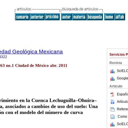
iedad Geológica Mexicana
Servicios 
3322
Revista
.63 no.1 Ciudad de México abr. 2011
SciELO
Google
Articulo
Españo
rrimiento en la Cuenca Lechuguilla–Ohuira–
Artícu
a, asociados a cambios de uso del suelo: Una
Referen
n con el modelo del número de curva
Como c
SciELO