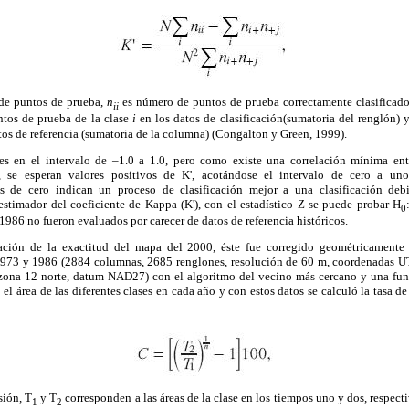
 de puntos de prueba,
n
es número de puntos de prueba correctamente clasificados
ii
tos de prueba de la clase
i
en los datos de clasificación(sumatoria del renglón) 
tos de referencia (sumatoria de la columna) (Congalton y Green, 1999).
es en el intervalo de –1.0 a 1.0, pero como existe una correlación mínima ent
r, se esperan valores positivos de K', acotándose el intervalo de cero a un
tes de cero indican un proceso de clasificación mejor a una clasificación de
estimador del coeficiente de Kappa (K'), con el estadístico Z se puede probar H
0
986 no fueron evaluados por carecer de datos de referencia históricos.
ación de la exactitud del mapa del 2000, éste fue corregido geométricamente
 1973 y 1986 (2884 columnas, 2685 renglones, resolución de 60 m, coordenadas 
zona 12 norte, datum NAD27) con el algoritmo del vecino más cercano y una fun
ó el área de las diferentes clases en cada año y con estos datos se calculó la tasa 
sión, T
y T
corresponden a las áreas de la clase en los tiempos uno y dos, respec
1
2