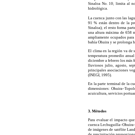
Sinaloa No. 10; limita al n
hidrológica.
La cuenca junto con las lagu
91 % están dentro de la pro
Sinaloa); el resto forma par
una altura máxima de 658 ms
ampliamente ocupados para u
bahía Ohuira y se prolonga 
El clima en la región va de 
temperatura promedio anual 
diciembre a febrero los más 
lluviosos julio, agosto, s
principales asociaciones veg
(INEGI, 1995).
En la parte terminal de la c
dimensiones: Ohuira–Topolo
acuicultura, servicios portuar
3. Métodos
Para evaluar el impacto que
cuenca Lechuguilla–Ohuira–N
de imágenes de satélite Lands
de precipitación proporcion