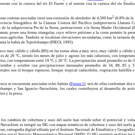
oroeste con la cuenca del río El Fuerte y al sureste con la cuenca del río Sinal
2
nas costeras asociadas tiene una extensión de alrededor de 4,500 km
(6.8% de la s
vincia fisiográfica de la Llanura Costera del Pacífico (subprovincia Llanura 
te de la subprovincia Pie de la Sierra, perteneciente a la Sierra Madre Occidental 
nm, posee una forma triangular, cuyo relieve próximo a la costa permite la pres
sos agrícolas. También se localizan elevaciones secundarias, como la serranía de 
hasta la bahía de Topolobampo (INEGI, 1995).
seco muy cálido y cálido (BS) en las zonas altas a muy seco, muy cálido y cálido 
es de 26 °C, siendo los meses de julio y agosto los más calurosos, con temperat
fríos, con temperaturas entre 19 °C y 20 °C. La precipitación anual promedio es de
eptiembre y octubre con precipitaciones mensuales promedio de 34, 88, 85 y 
etales son el bosque espinoso, bosque tropical caducifolio, vegetación halófila e 
uenca se encuentran asociadas ocho bahías (
Figura 1
), seis de ellas conforman dos 
bampo y San Ignacio–Navachiste, los cuales contribuyen al desarrollo de act
ios y la pesca.
 los cambios de cobertura y usos del suelo han tenido sobre el potencial y vol
avachiste se integró un SIG con mapas temáticos de cobertura y usos del suelo ge
at, cartografía digital editada por el Instituto Nacional de Estadística y Geografía 
ados por el Servicio Meteorológico Nacional (SMN). El SIG permitió analizar las 