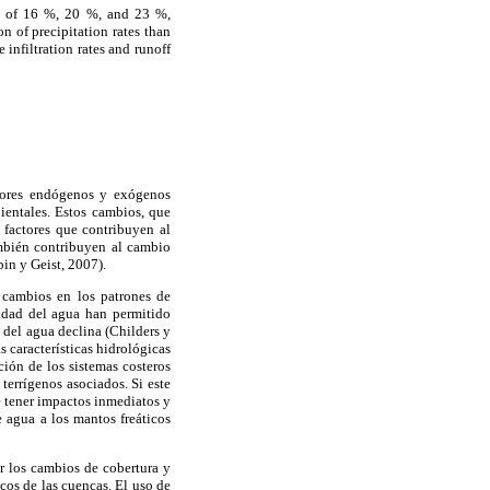
ts of 16 %, 20 %, and 23 %,
n of precipitation rates than
 infiltration rates and runoff
ctores endógenos y exógenos
ientales. Estos cambios, que
 factores que contribuyen al
ambién contribuyen al cambio
n y Geist, 2007).
 cambios en los patrones de
lidad del agua han permitido
 del agua declina (Childers y
s características hidrológicas
ción de los sistemas costeros
terrígenos asociados. Si este
e tener impactos inmediatos y
 agua a los mantos freáticos
ar los cambios de cobertura y
cos de las cuencas. El uso de