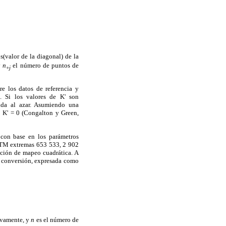
(valor de la diagonal) de la
y
n
el número de puntos de
+
j
re los datos de referencia y
o. Si los valores de K' son
bida al azar. Asumiendo una
: K' = 0 (Congalton y Green,
 con base en los parámetros
UTM extremas 653 533, 2 902
ción de mapeo cuadrática. A
de conversión, expresada como
tivamente, y
n
es el número de