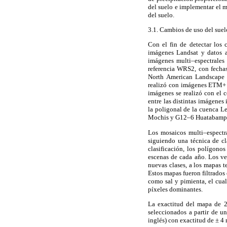
del suelo e implementar el m
del suelo.
3.1. Cambios de uso del suel
Con el fin de detectar los 
imágenes Landsat y datos a
imágenes multi–espectrale
referencia WRS2, con fecha
North American Landscape
realizó con imágenes ETM+ (
imágenes se realizó con el c
entre las distintas imágenes
la poligonal de la cuenca Le
Mochis y G12–6 Huatabampo 
Los mosaicos multi–espectra
siguiendo una técnica de cl
clasificación, los polígono
escenas de cada año. Los vec
nuevas clases, a los mapas t
Estos mapas fueron filtrados
como sal y pimienta, el cua
píxeles dominantes.
La exactitud del mapa de 2
seleccionados a partir de u
inglés) con exactitud de ± 4 m