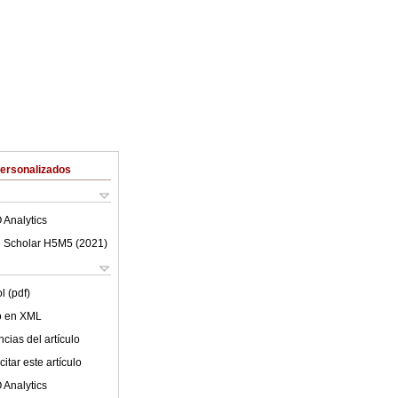
Personalizados
 Analytics
 Scholar H5M5 (
2021
)
l (pdf)
lo en XML
cias del artículo
itar este artículo
 Analytics