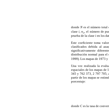
donde
N
es el número total
clase
i
,
n
el número de pun
i
+
prueba de la clase
i
en los da
Este coeficiente toma valor
clasificados debida al aza
significativamente diferen
distribución normal para el 
1999). Los mapas de 1973 y 1
Una vez realizada la evalu
espaciales de los mapas de
345 y 762 373, 2 797 705, 
partir de los mapas se estim
porcentaje:
donde
C
es la tasa de conver