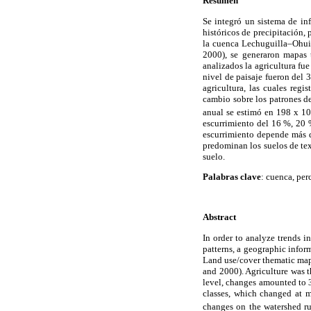
Resumen
Se integró un sistema de in
históricos de precipitación,
la cuenca Lechuguilla–Ohuir
2000), se generaron mapas 
analizados la agricultura fu
nivel de paisaje fueron del
agricultura, las cuales reg
cambio sobre los patrones d
anual se estimó en 198 x 10
escurrimiento del 16 %, 20 
escurrimiento depende más d
predominan los suelos de tex
suelo.
Palabras clave
: cuenca, per
Abstract
In order to analyze trends i
patterns, a geographic infor
Land use/cover thematic maps
and 2000). Agriculture was 
level, changes amounted to 
classes, which changed at m
changes on the watershed r