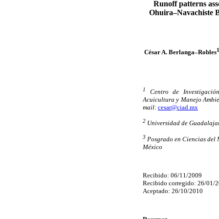
Runoff patterns ass
Ohuira–Navachiste Ba
César A. Berlanga–Robles
1
Centro de Investigaci
Acuicultura y Manejo Ambien
mail
:
cesar@ciad.mx
2
Universidad de Guadalajar
3
Posgrado en Ciencias del 
México
Recibido: 06/11/2009
Recibido corregido: 26/01/
Aceptado: 26/10/2010