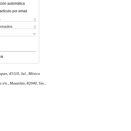
ción automática
artículo por email
s
cionados
nk
opan, 45110, Jal., México
/n., Mazatlán, 82040, Sin.,