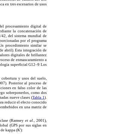
ca en tres escenarios de usos
del procesamiento digital de
ediante la concatenación de
42, del sistema mundial de
porcionadas por el programa
 Un procedimiento similar se
 abril). Esta integración de
lores digitales de brillantez
 proceso de enmascaramiento a
rología superficial G12–9 Los
 cobertura y usos del suelo,
07). Posterior al proceso de
ciones en falso color de las
luego sobreponerlos, como dos
tadas nueve clases (
Tabla 1
).
ra reducir el efecto conocido
, embebidos en una matriz de
r clase (Ramsey
et al.
, 2001),
lobal (GPS por sus siglas en
 de kappa (K'):