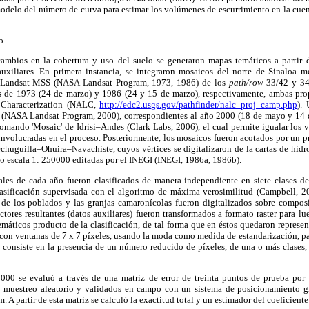
odelo del número de curva para estimar los volúmenes de escurrimiento en la cuen
o
cambios en la cobertura y uso del suelo se generaron mapas temáticos a partir 
uxiliares. En primera instancia, se integraron mosaicos del norte de Sinaloa m
s Landsat MSS (NASA Landsat Program, 1973, 1986) de los
path/row
33/42 y 34/
s de 1973 (24 de marzo) y 1986 (24 y 15 de marzo), respectivamente, ambas pro
 Characterization (NALC,
http://edc2.usgs.gov/pathfinder/nalc_proj_camp.php
).
NASA Landsat Program, 2000), correspondientes al año 2000 (18 de mayo y 14 de
omando 'Mosaic' de Idrisi–Andes (Clark Labs, 2006), el cual permite igualar los va
 involucradas en el proceso. Posteriormente, los mosaicos fueron acotados por un
chuguilla–Ohuira–Navachiste, cuyos vértices se digitalizaron de la cartas de hid
escala 1: 250000 editadas por el INEGI (INEGI, 1986a, 1986b).
les de cada año fueron clasificados de manera independiente en siete clases de
asificación supervisada con el algoritmo de máxima verosimilitud (Campbell, 20
s de los poblados y las granjas camaronícolas fueron digitalizados sobre composi
tores resultantes (datos auxiliares) fueron transformados a formato raster para 
emáticos producto de la clasificación, de tal forma que en éstos quedaron represen
 con ventanas de 7 x 7 píxeles, usando la moda como medida de estandarización, pa
l consiste en la presencia de un número reducido de píxeles, de una o más clases
000 se evaluó a través de una matriz de error de treinta puntos de prueba po
n muestreo aleatorio y validados en campo con un sistema de posicionamiento g
. A partir de esta matriz se calculó la exactitud total y un estimador del coeficiente