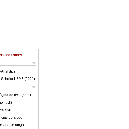
ersonalizados
 Analytics
 Scholar H5M5 (
2021
)
ágina do texto(beta)
ol (pdf)
 em XML
cias do artigo
itar este artigo