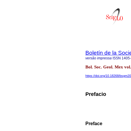
Boletín de la Soc
versão impressa
ISSN
1405
Bol. Soc. Geol. Mex vo
https://doi.org/10.18268/bsgm
Prefacio
Preface