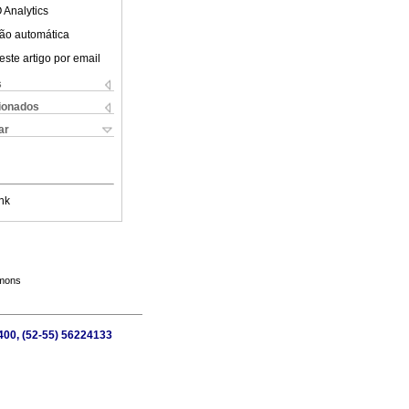
 Analytics
ão automática
este artigo por email
s
cionados
ar
nk
mmons
6400, (52-55) 56224133