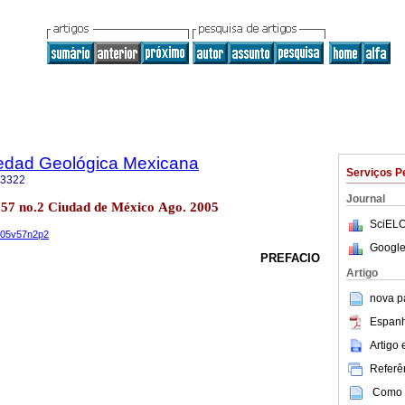
iedad Geológica Mexicana
Serviços P
-3322
Journal
l.57 no.2 Ciudad de México Ago. 2005
SciELO
2005v57n2p2
Google
PREFACIO
Artigo
nova p
Espanh
Artigo
Referên
Como c