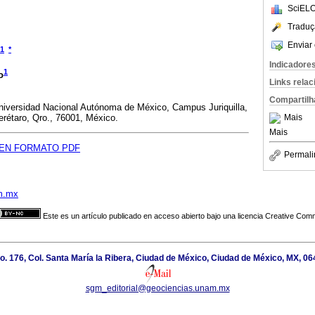
SciELO
Traduç
Enviar 
1
*
Indicadore
1
o
Links rela
Compartilh
niversidad Nacional Autónoma de México, Campus Juriquilla,
rétaro, Qro., 76001, México.
Mais
Mais
EN FORMATO PDF
Permali
m.mx
Este es un artículo publicado en acceso abierto bajo una licencia Creative Co
. 176, Col. Santa María la Ribera, Ciudad de México, Ciudad de México, MX, 0
sgm_editorial@geociencias.unam.mx