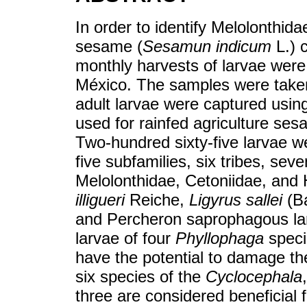
In order to identify Melolonthid
sesame (
Sesamun indicum
L.) c
monthly harvests of larvae were 
México. The samples were taken
adult larvae were captured using 
used for rainfed agriculture ses
Two-hundred sixty-five larvae we
five subfamilies, six tribes, sev
Melolonthidae, Cetoniidae, and 
illigueri
Reiche,
Ligyrus sallei
(Ba
and Percheron saprophagous larv
larvae of four
Phyllophaga
speci
have the potential to damage th
six species of the
Cyclocephala
three are considered beneficial 