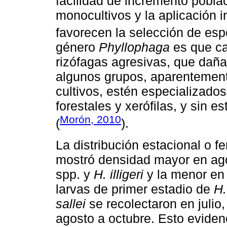
facilidad de incremento poblac
monocultivos y la aplicación 
favorecen la selección de esp
género
Phyllophaga
es que ca
rizófagas agresivas, que dañan
algunos grupos, aparentement
cultivos, estén especializado
forestales y xerófilas, y sin e
Morón, 2010
(
).
La distribución estacional o f
mostró densidad mayor en ago
spp. y
H. illigeri
y la menor en 
larvas de primer estadio de
H.
sallei
se recolectaron en julio,
agosto a octubre. Esto evidenc