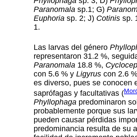
Phyllophaga
sp. 3; D)
Phyllo
Paranomala
sp.1; G)
Paranom
Euphoria
sp. 2; J)
Cotinis
sp. 
1.
Las larvas del género
Phyllo
representaron 31.2 %, seguid
Paranomala
18.8 %,
Cyclocep
con 5.6 % y
Ligyrus
con 2.6 %.
es diverso, pues se conocen e
Mor
saprófagas y facultativas (
Phyllophaga
predominaron s
probablemente porque sus larv
pueden causar pérdidas import
predominancia resulta de su a