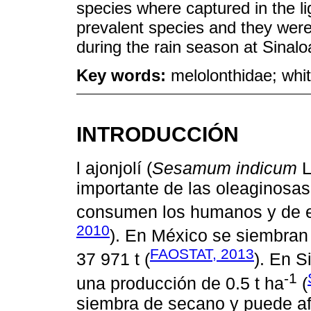
species where captured in the li
prevalent species and they wer
during the rain season at Sinalo
Key words:
melolonthidae; whi
INTRODUCCIÓN
l ajonjolí (
Sesamum indicum
L
importante de las oleaginosas 
consumen los humanos y de ell
2010
). En México se siembran
FAOSTAT, 2013
37 971 t (
). En 
-1
una producción de 0.5 t ha
(
siembra de secano y puede afe