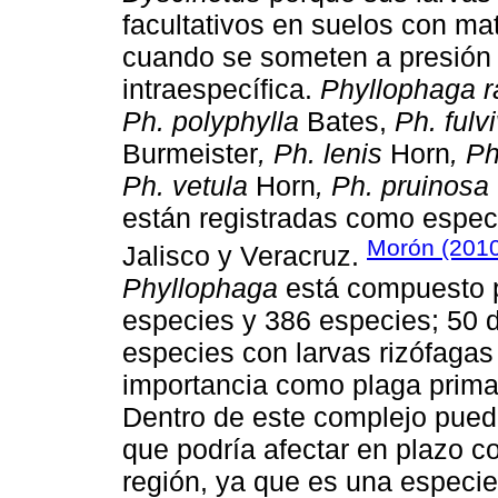
facultativos en suelos con ma
cuando se someten a presión 
intraespecífica.
Phyllophaga r
Ph. polyphylla
Bates,
Ph. fulv
Burmeister
, Ph. lenis
Horn
, Ph
Ph. vetula
Horn
, Ph. pruinosa
están registradas como espec
Morón (201
Jalisco y Veracruz.
Phyllophaga
está compuesto p
especies y 386 especies; 50 d
especies con larvas rizófagas 
importancia como plaga primar
Dentro de este complejo pue
que podría afectar en plazo cor
región, ya que es una especie