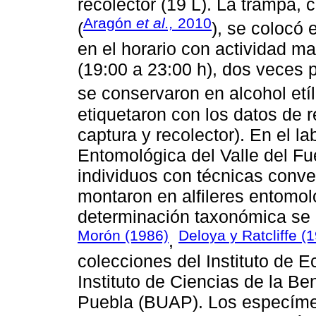
recolector (19 L). La trampa, 
Aragón
et al.,
2010
(
), se colocó 
en el horario con actividad m
(19:00 a 23:00 h), dos veces
se conservaron en alcohol etíl
etiquetaron con los datos de r
captura y recolector). En el la
Entomológica del Valle del F
individuos con técnicas conve
montaron en alfileres entomol
determinación taxonómica se r
Morón (1986)
Deloya y Ratcliffe (
,
colecciones del Instituto de E
Instituto de Ciencias de la 
Puebla (BUAP). Los especímen