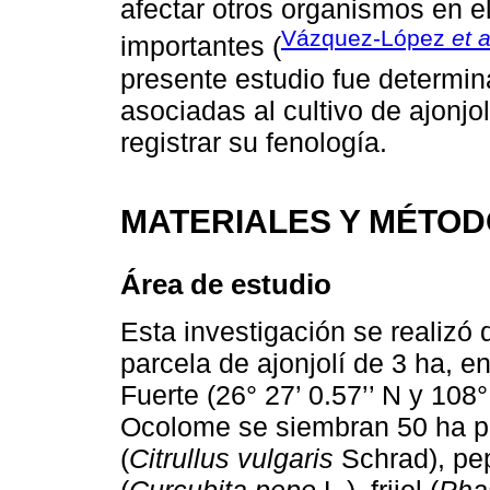
afectar otros organismos en e
Vázquez-López
et a
importantes (
presente estudio fue determin
asociadas al cultivo de ajonjo
registrar su fenología.
MATERIALES Y MÉTO
Área de estudio
Esta investigación se realizó
parcela de ajonjolí de 3 ha, e
Fuerte (26° 27’ 0.57’’ N y 108°
Ocolome se siembran 50 ha pr
(
Citrullus vulgaris
Schrad), pep
(
Curcubita pepo
L.), frijol (
Pha