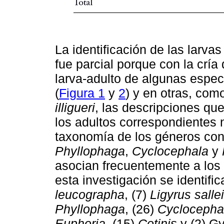
La identificación de las larvas
fue parcial porque con la cría 
larva-adulto de algunas espec
(
Figura 1
y
2
) y en otras, co
illigueri
, las descripciones que
los adultos correspondientes 
taxonomía de los géneros con
Phyllophaga
,
Cyclocephala
y
asocian frecuentemente a los c
esta investigación se identifi
leucographa
, (7)
Ligyrus sallei
Phyllophaga
, (26)
Cyclocepha
Euphoria
, (15)
Cotinis
y (2) Gy