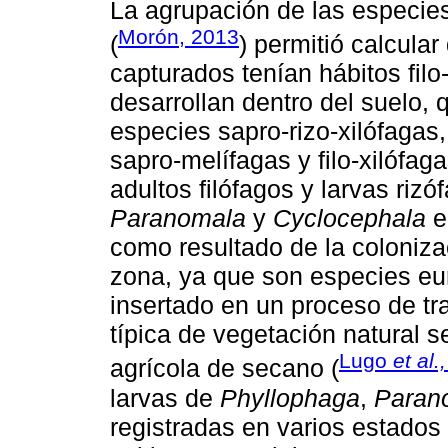
La agrupación de las especies
Morón, 2013
(
) permitió calcula
capturados tenían hábitos filo
desarrollan dentro del suelo,
especies sapro-rizo-xilófagas
sapro-melífagas y filo-xilófa
adultos filófagos y larvas riz
Paranomala
y
Cyclocephala
en
como resultado de la coloniza
zona, ya que son especies eu
insertado en un proceso de tr
típica de vegetación natural 
Lugo
et al.,
agrícola de secano (
larvas de
Phyllophaga
,
Paran
registradas en varios estado