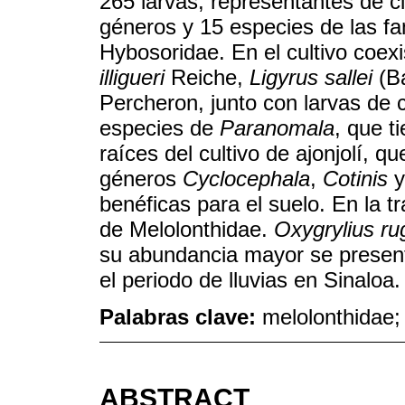
265 larvas, representantes de cin
géneros y 15 especies de las fa
Hybosoridae. En el cultivo coex
illigueri
Reiche,
Ligyrus sallei
(B
Percheron, junto con larvas de
especies de
Paranomala
, que t
raíces del cultivo de ajonjolí, 
géneros
Cyclocephala
,
Cotinis
benéficas para el suelo. En la 
de Melolonthidae.
Oxygrylius ru
su abundancia mayor se presentó 
el periodo de lluvias en Sinaloa.
Palabras clave:
melolonthidae; 
ABSTRACT