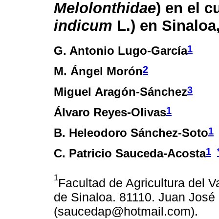
Melolonthidae
) en el c
indicum
L.) en Sinaloa
1
G. Antonio Lugo-García
2
M. Ángel Morón
3
Miguel Aragón-Sánchez
1
Álvaro Reyes-Olivas
1
B. Heleodoro Sánchez-Soto
1
C. Patricio Sauceda-Acosta
1
Facultad de Agricultura del 
de Sinaloa. 81110. Juan José
(saucedap@hotmail.com).