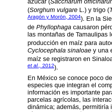
azúcar (
Saccharum officinaru
(
Sorghum vulgare
L.) y trigo (
Aragón y Morón, 2004
). En la Si
de
Phyllophaga
causaron pérd
las montañas de Tamaulipas l
producción en maíz para aut
Cyclocephala sinaloae
y una 
maíz se registraron en Sinaloa
et al.,
2012
).
En México se conoce poco de 
especies que integran el compl
información es importante pa
parcelas agrícolas, las inter
dinámica; además, permitiría