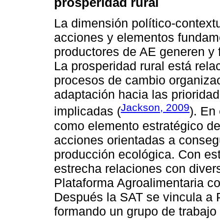
prosperidad rural
La dimensión político-context
acciones y elementos fundame
productores de AE generen y f
La prosperidad rural está rel
procesos de cambio organizac
adaptación hacia las priorida
Jackson, 2009
implicadas (
). En
como elemento estratégico de 
acciones orientadas a consegu
producción ecológica. Con est
estrecha relaciones con diver
Plataforma Agroalimentaria c
Después la SAT se vincula a P
formando un grupo de trabajo