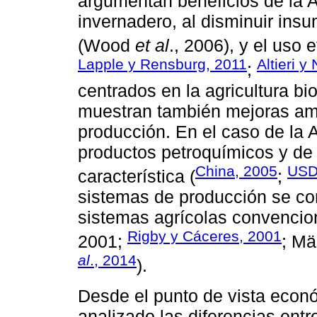
argumentan beneficios de la A
invernadero, al disminuir ins
(Wood
et al
., 2006), y el uso 
Lapple y Rensburg, 2011
Altieri y
;
centrados en la agricultura b
muestran también mejoras amb
producción. En el caso de la A
productos petroquímicos y de 
China, 2005
USD
característica (
;
sistemas de producción se co
sistemas agrícolas convencio
Rigby y Cáceres, 2001
2001;
; M
al
., 2014
).
Desde el punto de vista econó
analizado las diferencias entr