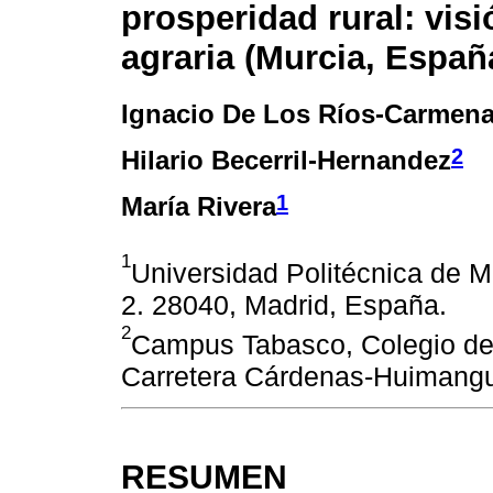
prosperidad rural: vis
agraria (Murcia, Españ
Ignacio De Los Ríos-Carmen
2
Hilario Becerril-Hernandez
1
María Rivera
1
Universidad Politécnica de M
2. 28040, Madrid, España.
2
Campus Tabasco, Colegio de
Carretera Cárdenas-Huimangui
RESUMEN