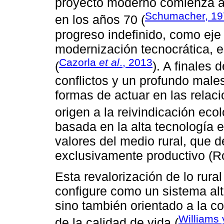
proyecto moderno comienza a 
Schumacher, 19
en los años 70 (
progreso indefinido, como eje
modernización tecnocrática, e
Cazorla
et al
., 2013
(
). A finales
conflictos y un profundo male
formas de actuar en las rela
origen a la reivindicación ecol
basada en la alta tecnología en
valores del medio rural, que 
exclusivamente productivo (R
Esta revalorización de lo rura
configure como un sistema alt
sino también orientado a la c
Williams 
de la calidad de vida (