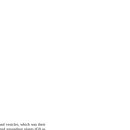
and vesicles, which was their
ted groundnut plants (Gf) as