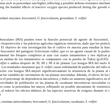
onse such as peroxidase was higher, reflecting a possible defense resistance mec
ing the harmful effects of reactive oxygen species produced during the growth 
xidant enzymes, biocontrol,
G. fasciculatum,
groundnut,
S. rolfsii.
busculares (MA) pueden tener la función potencial de agente de biocontrol, 
a bioprotección y las prácticas agrícolas orgánicas intensivas, dado que los pestic
. El objetivo de esta investigación fue el cultivo en maceta para estudiar la f
 biocontrol del patógeno
Sclerotium rolfsii,
que es un agente causal de la pudrici
mental fue bloques completos al azar con cuatro tratamientos y tres réplicas p
s medias de los tratamientos se compararon con la prueba de Tukey (p≤0.05). 
olfsii
o ambos después de 30, 60 y 90 d de plantar. Los hongos MA del suelo fu
. Los resultados mostraron que
S. rolfsii
causó enfermedad de pudrición del tallo e
ación con hongos MA mejoró significativamente la resistencia de la planta al 
ar las variables de crecimiento de las plantas inoculadas. Además, el efecto de lo
 en el porcentaje de dependencia micorrízica, y hubo un aumento significativo en el 
 actividades de polifenoles en las plantas de cacahuate micorrízicas inoculadas c
es como la peroxidasa fue mayor, reflejando un posible mecanismo de resistenci
l reducir los efectos dañinos de las especies reactivas de oxígeno durante el c
i.
enzimas antioxidantes, biocontrol,
G. fasciculatum,
cacahuate,
S. rolfsii.