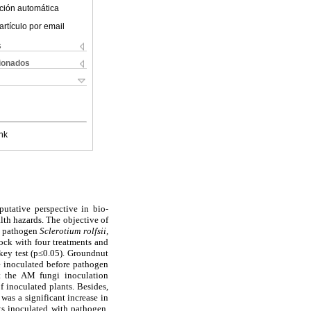
ción automática
artículo por email
s
cionados
nk
putative perspective in bio-
alth hazards. The objective of
f pathogen
Sclerotium rolfsii,
ock with four treatments and
key test (p≤0.05). Groundnut
e inoculated before pathogen
t the AM fungi inoculation
f inoculated plants. Besides,
was a significant increase in
ts inoculated with pathogen.