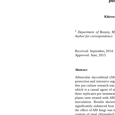
put
Khiroo
1
Department of Botany, My
Author for correspondence
.
Received: September, 2014.
Approved: June, 2015.
Abstract
Arbuscular mycorrhizal (AM)
protection and intensive orga
this pot culture research wa
which is a causal agent of 
three replicates per treatm
plants were treated with A
inoculation. Results show
significantly enhanced host 
the effect of AM fungi was n
content of total chlorophyl