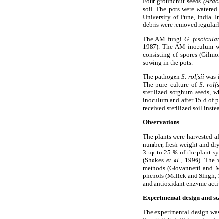
Four groundnut seeds
(Arac
soil. The pots were watered 
University of Pune, India. 
debris were removed regularl
The AM fungi
G. fascicula
1987). The AM inoculum w
consisting of spores (Gilm
sowing in the pots.
The pathogen
S. rolfsii
was i
The pure culture of
S. rolfs
sterilized sorghum seeds, 
inoculum and after 15 d of p
received sterilized soil inst
Observations
The plants were harvested af
number, fresh weight and dry
3 up to 25 % of the plant s
(Shokes
et al.,
1996). The v
methods (Giovannetti and M
phenols (Malick and Singh, 
and antioxidant enzyme activ
Experimental design and sta
The experimental design was