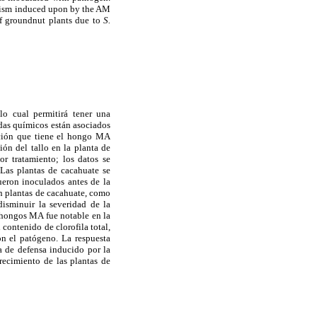
hanism induced upon by the AM
of groundnut plants due to
S.
lo cual permitirá tener una
idas químicos están asociados
unción que tiene el hongo MA
ón del tallo en la planta de
or tratamiento; los datos se
Las plantas de cacahuate se
eron inoculados antes de la
n plantas de cacahuate, como
disminuir la severidad de la
s hongos MA fue notable en la
contenido de clorofila total,
on el patógeno. La respuesta
a de defensa inducido por la
recimiento de las plantas de