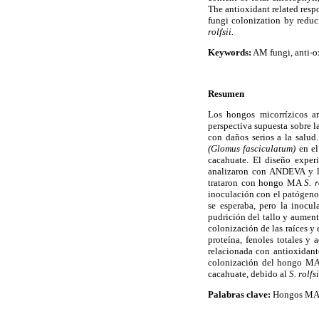
The antioxidant related resp
fungi colonization by reduc
rolfsii.
Keywords:
AM fungi, anti-o
Resumen
Los hongos micorrízicos ar
perspectiva supuesta sobre l
con daños serios a la salud
(Glomus fasciculatum)
en el
cacahuate. El diseño experi
analizaron con ANDEVA y la
trataron con hongo MA
S. r
inoculación con el patógeno
se esperaba, pero la inocul
pudrición del tallo y aument
colonización de las raíces y
proteína, fenoles totales y
relacionada con antioxidant
colonización del hongo MA a
cacahuate, debido al
S. rolfsi
Palabras clave:
Hongos MA, 