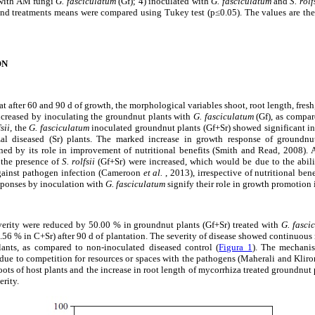
 with AM fungi
G. fasciculatum
(Gf); 4) inoculated with
G. fasciculatum
and
S. rolf
 treatments means were compared using Tukey test (p≤0.05). The values are the 
ON
at after 60 and 90 d of growth, the morphological variables shoot, root length, fres
ncreased by inoculating the groundnut plants with
G. fasciculatum
(Gf), as compar
sii,
the
G. fasciculatum
inoculated groundnut plants (Gf+Sr) showed significant in
al diseased (Sr) plants. The marked increase in growth response of groundnu
ed by its role in improvement of nutritional benefits (Smith and Read, 2008). 
 the presence of
S. rolfsii
(Gf+Sr) were increased, which would be due to the abil
against pathogen infection (Cameroon
et al.
, 2013), irrespective of nutritional ben
sponses by inoculation with
G. fasciculatum
signify their role in growth promotion 
erity were reduced by 50.00 % in groundnut plants (Gf+Sr) treated with
G. fasci
.56 % in C+Sr) after 90 d of plantation. The severity of disease showed continuous
ants, as compared to non-inoculated diseased control (
Figura 1
). The mechani
e due to competition for resources or spaces with the pathogens (Maherali and Kli
oots of host plants and the increase in root length of mycorrhiza treated groundnut
erity.