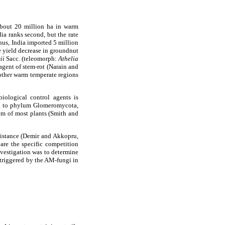
about 20 million ha in warm
a ranks second, but the rate
hus, India imported 5 million
e yield decrease in groundnut
ii
Sacc. (teleomorph:
Athelia
 agent of stem-rot (Narain and
 other warm temperate regions
iological control agents is
g to phylum Glomeromycota,
tem of most plants (Smith and
sistance (Demir and Akkopru,
are the specific competition
nvestigation was to determine
 triggered by the AM-fungi in