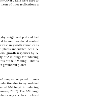
sii
(Gf+Sr). Data were used to
mean of three replications ±
h, dry weight and pod and leaf
ed to non-inoculated control
crease in growth variables as
t plants inoculated with
G.
Also, growth responses by
G.
ity of AM fungi for inducing
efits of the AM fungi. That is
in groundnut plants.
culatum,
as compared to non-
 reduction due to mycorrhizal
sm of AM fungi in reducing
ronomos, 2007). The AM fungi
 plants may also be correlated