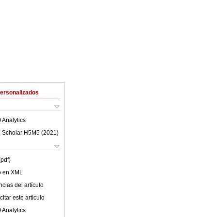
Personalizados
 Analytics
 Scholar H5M5 (
2021
)
(pdf)
lo en XML
cias del artículo
itar este artículo
 Analytics