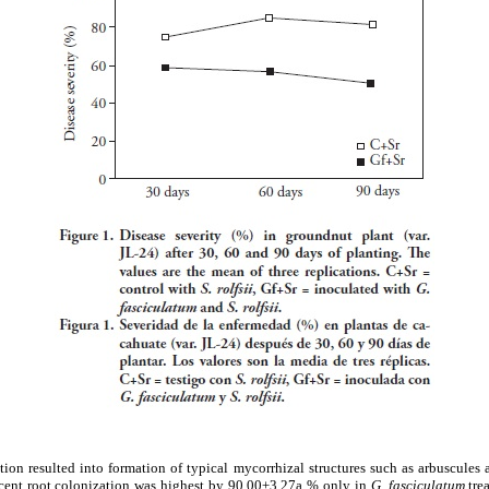
ion resulted into formation of typical mycorrhizal structures such as arbuscules 
rcent root colonization was highest by 90.00±3.27a % only in
G. fasciculatum
trea