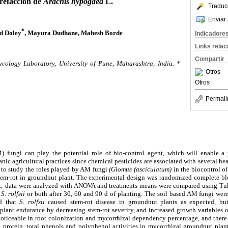
refacción de
Arachis hypogaea
L.
Traduc
Enviar 
*
d Doley
, Mayura Dudhane, Mahesh Borde
Indicadore
Links rela
Compartir
cology Laboratory, University of Pune, Maharashtra, India.
*
Otros
Otros
Permali
 fungi can play the potential role of bio-control agent, which will enable a 
nic agricultural practices since chemical pesticides are associated with several he
s to study the roles played by AM fungi
(Glomus fasciculatum)
in the biocontrol o
stem-rot in groundnut plant. The experimental design was randomized complete bl
ent; data were analyzed with ANOVA and treatments means were compared using Tu
M
S. rolfsii
or both after 30, 60 and 90 d of planting. The soil based AM fungi wer
ed that
S. rolfsii
caused stem-rot disease in groundnut plants as expected, bu
plant endurance by decreasing stem-rot severity, and increased growth variables o
oticeable in root colonization and mycorrhizal dependency percentage, and there 
l, protein, total phenols and polyphenol activities in mycorrhizal groundnut plan