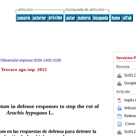
Servicios 
9766
versión impresa
ISSN
1405-3195
Revista
 Texcoco ago./sep. 2015
SciELO
Google
Articulo
Inglés 
atum
in defense responses to stop the rot of
Artícu
Arachis hypogaea
L.
Referen
Como c
tum
en las respuestas de defensa para detener la
SciELO