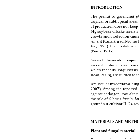
INTRODUCTION
The peanut or groundnut
(
tropical or subtropical are
of production does not keep 
Mg soybean oilcake meals 5
growth and production caused
rolfsii)
(Curzi), a soil-borne 
Kar, 1990). In crop debris
S. 
(Punja, 1985).
Several chemicals compound
inevitable due to environm
which inhabits ubiquitously 
Read, 2008), are studied for 
Arbuscular mycorrhizal fung
2007). Among the reported u
against pathogen, root alter
the role of
Glomus fascicula
groundnut cultivar JL-24 sown
MATERIALS AND METH
Plant and fungal material