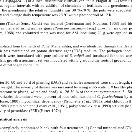
his hypogaea
L.) of a local susceptible cultivar (var. Phule Pragati-JL 24) were u
at regular intervals with no addition of chemicals or fertilizers in a greenhouse
In the greenhouse, the relative humidity was 30 %-70 %, the pots were adequatel
y and average daily temperature was 28 °C with a photoperiod of 12 h.
tum
(Thaxter Sensu Gerd.) was isolated (Gerdemann and Nicolson, 1963) and ide
as prepared using guinea grass
(Panicum maximum
Jacq.) grown in an open po
ore, 1968) and colonized roots was used for AM inoculum; 20 g were applied u
solated from the fields of Pune, Maharashtra, and was identified through the Div
ii
was maintained on potato dextrose agar (PDA) medium. The pathogen inoc
which were inoculated with pure culture of
S. rolfsii
and incubated for three wee
lant growth a treatment set was inoculated with 5 g around the roots of groundnut 
ead of pathogen inoculum.
ter 30, 60 and 90 d of planting (DAP) and variables measured were shoot length, 
 weight. The severity of disease was measured by using a 0-5 scale: 1 = healthy pla
ymptomatic (dying, wilted and dead); 4= 26-50 % of the plant symptomatic; 5= 5
ariables determined were: percent of root colonization of
G. fasciculatum
by us
osse, 1980), mycorrhizal dependency (Plenchette
et al.,
1983), total chlorophyll 
1980), protein content (Lowry
et al.,
1951), polyphenol oxidase (PPO) activity (Ma
ity of peroxidase (PER) (Putter, 1974).
tistical analysis
 completely randomized block, with four treatments: 1) Control uninoculated (C);