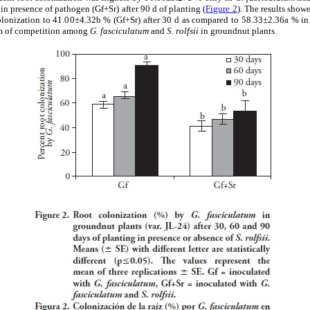
 presence of pathogen (Gf+Sr) after 90 d of planting (
Figure 2
). The results show
colonization to 41.00±4.32b % (Gf+Sr) after 30 d as compared to 58.33±2.36a % in 
m of competition among
G. fasciculatum
and
S. rolfsii
in groundnut plants.