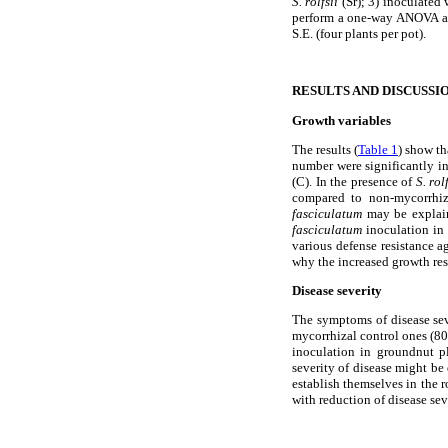
S. rolfsii
(Sr); 3) inoculated
perform a one-way ANOVA and
S.E. (four plants per pot).
RESULTS AND DISCUSSI
Growth variables
The results (
Table 1
) show th
number were significantly i
(C). In the presence of
S. rolf
compared to non-mycorrhiz
fasciculatum
may be explain
fasciculatum
inoculation in
various defense resistance 
why the increased growth re
Disease severity
The symptoms of disease sev
mycorrhizal control ones (80
inoculation in groundnut pl
severity of disease might b
establish themselves in the r
with reduction of disease sev