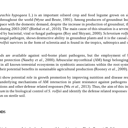
Arachis hypogaea
L.) is an important oilseed crop and food legume grown on 
as throughout the world (Wyne and Beute, 1991). Among producers of groundnut Indi
pace with the domestic demand, despite the increase in production of groundnut; t
 during 2003-2007 (Birthal
et al.,
2010). The main cause of this situation is a sever
 by bacterial, viral or fungal pathogens (Roy and Shiyani, 2000).
Sclerotium rolfs
fungal pathogen, shows destructive ability in groundnut plants and it is the causal
rolfsii
survives in the form of sclerotia and is found in the tropics, subtropics and
s are available against soil-borne plant pathogens, but the employment of b
ent protection (Naseby
et al.,
2000). Arbuscular mycorrhizal (AM) fungi belongin
in all known terrestrial ecosystems in symbiotic associations within the root sys
their potential benefits in sustainable agricultural production (Rooney
et al.,
2009).
i show potential role in growth promotion by improving nutrition and disease re
nderlying mechanisms of AM interaction in plant resistance against pathogens 
ations and other defense related responses (Wu
et al.,
2013). Thus, the aim of this i
tum
in the biological control of
S. rolfsii
and identify the defense related responses
 on sterile soil.
ODS