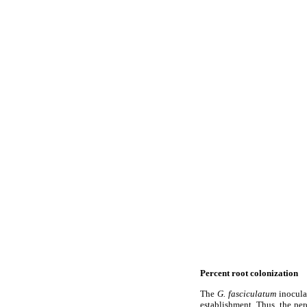
Percent root colonization
The
G. fasciculatum
inoculat
establishment. Thus, the pe