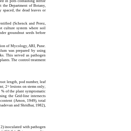
sed in pots containing sterile
 at the Department of Botany,
y spaced, the dead leaves or
ntified (Schenck and Perez,
t culture system where soil
nder groundnut seeds before
ision of Mycology, ARI, Pune.
ulum was prepared by using
ks. This served as pathogen
plants. The control treatment
root length, pod number, leaf
nt; 2= lesions on stems only;
0 % of the plant symptomatic
ing the Grid-line intersects
content (Arnon, 1949), total
hadevan and Shridhar, 1982),
 2) inoculated with pathogen