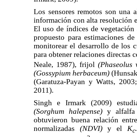
Los sensores remotos son una a
información con alta resolución e
El uso de índices de vegetación
propuesto para estimaciones d
monitorear el desarrollo de los 
para obtener relaciones directas 
Neale, 1987), frijol
(Phaseolus 
(Gossypium herbaceum)
(Hunsa
(Garatuza-Payan y Watts, 200
2011).
Singh e Irmark (2009) estud
(Sorghum halepense)
y alfalf
obtuvieron buena relación entre
normalizadas
(NDVI)
y el
K
.
c