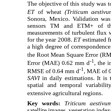
The objective of this study was t
ET
of wheat
(Triticum aestivu
Sonora, Mexico. Validation was
sensors TM and ETM+ of th
measurements of turbulent flux 
for the year 2008.
ET
estimated 
a high degree of correspondence.
the Root Mean Square Error (R
-1
Error (MAE) 0.62 mm d
, the 
-1
RMSE of 0.64 mm d
, MAE of 0
SAVI
in daily estimations. It is
spatial and temporal variabili
extensive agricultural regions.
Key words:
Triticum aestivum
satellite images, vegetation index