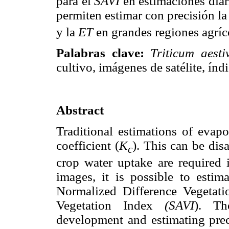
para el
SAVI
en estimaciones diar
permiten estimar con precisión la
y la
ET
en grandes regiones agríc
Palabras clave:
Triticum aesti
cultivo, imágenes de satélite, ín
Abstract
Traditional estimations of evap
coefficient (
K
). This can be di
c
crop water uptake are required in
images, it is possible to esti
Normalized Difference Vegetat
Vegetation Index
(SAVI
). Th
development and estimating prec