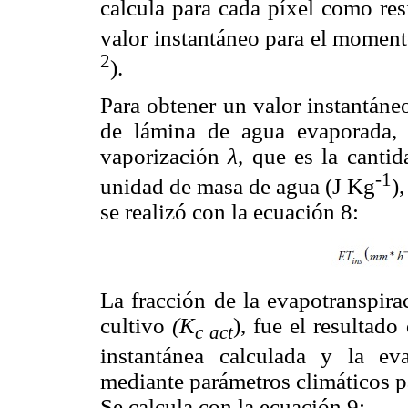
calcula para cada píxel como res
valor instantáneo para el moment
2
).
Para obtener un valor instantán
de lámina de agua evaporada,
vaporización
λ
, que es la cantid
-1
unidad de masa de agua (J Kg
)
se realizó con la ecuación 8:
La fracción de la evapotranspir
cultivo
(K
), fue el resultado
c act
instantánea calculada y la eva
mediante parámetros climáticos p
Se calcula con la ecuación 9: