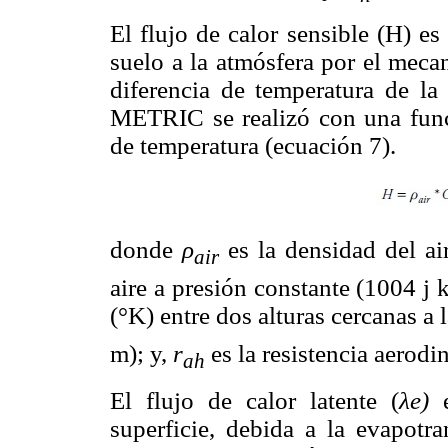
El flujo de calor sensible (H) es 
suelo a la atmósfera por el mec
diferencia de temperatura de la 
METRIC se realizó con una func
de temperatura (ecuación 7).
donde
ρ
es la densidad del ai
air
aire a presión constante (1004 j 
(°K) entre dos alturas cercanas a 
m); y,
r
es la resistencia aerodi
ah
El flujo de calor latente (
λe)
e
superficie, debida a la evapot