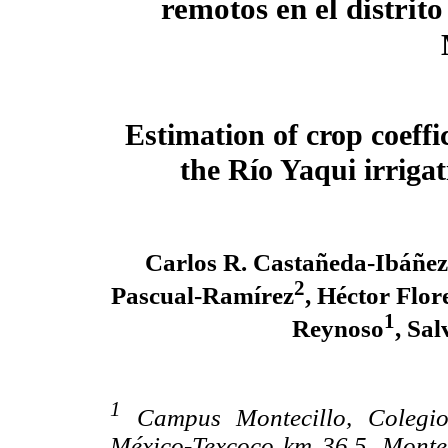
remotos en el distrit
Estimation of crop coeffi
the Río Yaqui irrigat
Carlos R. Castañeda-Ibáñez
2
Pascual-Ramírez
, Héctor Flo
1
Reynoso
, Sa
1
Campus Montecillo, Colegi
México-Texcoco km 36.5, Montec