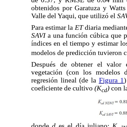
obtenidos por Garatuza y Watts 
Valle del Yaqui, que utilizó el
SAV
Para estimar la
ET
diaria median
SAVI
a una función cúbica que p
índices en el tiempo y estimar lo
modelos de predicción tuvieron c
Después de obtener el valor 
vegetación (con los modelos 
regresión lineal (de la
Figura 1
)
coeficiente de cultivo
(K
)
con l
cd
donde
d
es el día juliano;
K