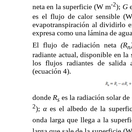
-2
neta en la superficie (W m
);
G
e
es el flujo de calor sensible (
evapotranspiración al dividirlo e
expresa como una lámina de agua
El flujo de radiación neta
(R
n
radiante actual, disponible en la 
los flujos radiantes de salida 
(ecuación 4).
donde
R
es la radiación solar de
s
2
);
α
es el albedo de la superfi
onda larga que llega a la super
larga que sale de la superficie (