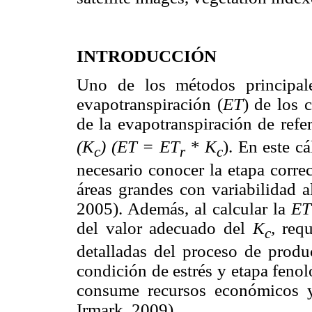
INTRODUCCIÓN
Uno de los métodos principal
evapotranspiración (
ET
) de los c
de la evapotranspiración de refe
(K
) (ET = ET
*
K
). En este c
c
r
c
necesario conocer la etapa correc
áreas grandes con variabilidad a
2005). Además, al calcular la
ET
del valor adecuado del
K
,
requ
c
detalladas del proceso de produc
condición de estrés y etapa fenol
consume recursos económicos
Irmark, 2009).