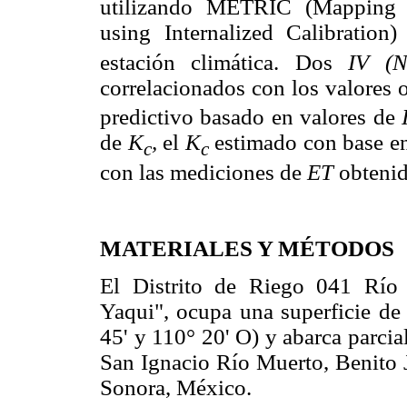
utilizando METRIC (Mapping E
using Internalized Calibration
estación climática. Dos
IV (
correlacionados con los valores
predictivo basado en valores de
de
K
,
el
K
estimado con base e
c
c
con las mediciones de
ET
obtenid
MATERIALES Y MÉTODOS
El Distrito de Riego 041 Río
Yaqui", ocupa una superficie de
45' y 110° 20' O) y abarca parci
San Ignacio Río Muerto, Benito J
Sonora, México.