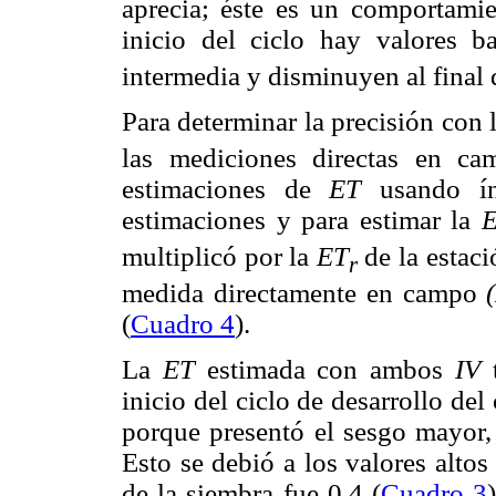
aprecia; éste es un comportamie
inicio del ciclo hay valores 
intermedia y disminuyen al final d
Para determinar la precisión con 
las mediciones directas en 
estimaciones de
ET
usando índ
estimaciones y para estimar la
multiplicó por la
ET
de la estac
r
medida directamente en campo
(
Cuadro 4
).
La
ET
estimada con ambos
IV
t
inicio del ciclo de desarrollo del
porque presentó el sesgo mayor,
Esto se debió a los valores alto
de la siembra fue 0.4 (
Cuadro 3