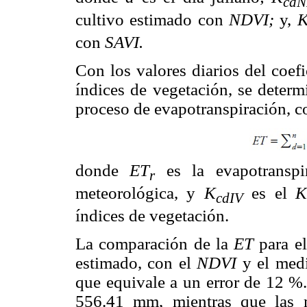
cd
N
cultivo estimado con
NDVI;
y,
con
SAVI.
Con los valores diarios del coef
índices de vegetación, se determ
proceso de evapotranspiración, c
donde
ET
es la evapotranspir
r
meteorológica, y
K
es el
cdIV
índices de vegetación.
La comparación de la
ET
para el
estimado, con el
NDVI
y el med
que equivale a un error de 12 %.
556.41 mm, mientras que las 