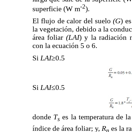
-2
superficie (W m
).
El flujo de calor del suelo
(G
) e
la vegetación, debido a la conduc
área foliar
(LAI
) y la radiación 
con la ecuación 5 o 6.
Si
LAI
≥0.5
Si
LAI
≤0.5
donde
T
es la temperatura de la
s
índice de área foliar; y,
R
es la r
n