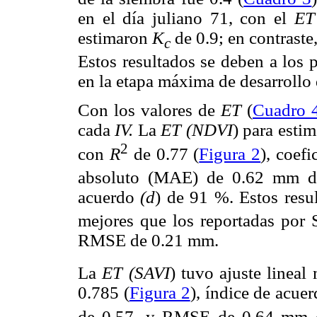
en el día juliano 71, con el
ET
estimaron
K
de 0.9; en contraste
c
Estos resultados se deben a los 
en la etapa máxima de desarrollo 
Con los valores de
ET
(
Cuadro 
cada
IV.
La
ET (NDVI
) para estim
2
con
R
de 0.77 (
Figura 2
), coef
absoluto (MAE) de 0.62 mm d
acuerdo
(d
) de 91 %. Estos resul
mejores que los reportadas por
RMSE de 0.21 mm.
La
ET (SAVI
) tuvo ajuste lineal
0.785 (
Figura 2
), índice de acu
de 0.57, y RMSE de 0.64 mm 