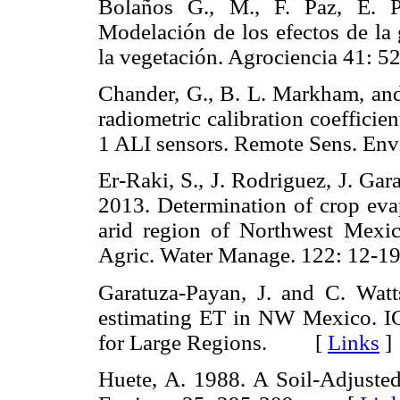
Bolaños G., M., F. Paz, E. P
Modelación de los efectos de la 
la vegetación. Agrociencia 41
Chander, G., B. L. Markham, and
radiometric calibration coeffic
1 ALI sensors. Remote Sens. E
Er-Raki, S., J. Rodriguez, J. Ga
2013. Determination of crop evap
arid region of Northwest Mexico
Agric. Water Manage. 122: 1
Garatuza-Payan, J. and C. Watt
estimating ET in NW Mexico. 
for Large Regions. [
Links
]
Huete, A. 1988. A Soil-Adjuste