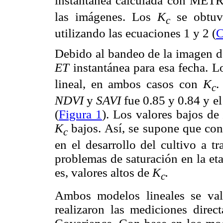
instantánea calculada con ME
las imágenes. Los
K
se obtuv
c
utilizando las ecuaciones 1 y 2 (
C
Debido al bandeo de la imagen de
ET
instantánea para esa fecha. 
lineal, en ambos casos con
K
.
c
NDVI
y
SAVI
fue 0.85 y 0.84 y el
(
Figura 1
). Los valores bajos de
K
bajos. Así, se supone que co
c
en el desarrollo del cultivo a 
problemas de saturación en la et
es, valores altos de
K
.
c
Ambos modelos lineales se val
realizaron las mediciones direc