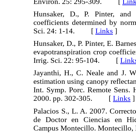
Environ. 25: 295-309. [
Lin
Hunsaker, D., P. Pinter, and
coefficients determined by norma
Sci. 24: 1-14. [
Links
]
Hunsaker, D., P. Pinter, E. Barn
evapotranspiration crop coefficie
Irrig. Sci. 22: 95-104. [
Link
Jayanthi, H., C. Neale and J. W
estimation using canopy reflecta
Int. Symp. Porc. Remote Sens. 
2000. pp. 302-305. [
Links
]
Palacios S., L. A. 2007. Correct
de Doctor en Ciencias en Hid
Campus Montecillo. Montecillo