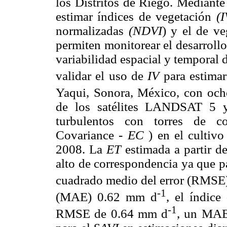
los Distritos de Riego. Mediante
estimar índices de vegetación
(I
normalizadas
(NDVI
) y el de ve
permiten monitorear el desarrollo
variabilidad espacial y temporal 
validar el uso de
IV
para estima
Yaqui, Sonora, México, con oc
de los satélites LANDSAT 5 y
turbulentos con torres de co
Covariance -
EC
) en el cultivo
2008. La
ET
estimada a partir d
alto de correspondencia ya que p
cuadrado medio del error (RMSE
-1
(MAE) 0.62 mm d
, el índice
-1
RMSE de 0.64 mm d
, un MAE