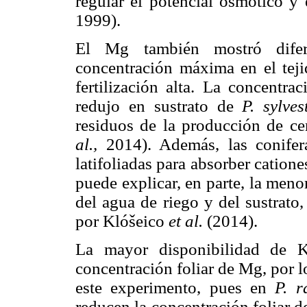
regular el potencial osmótico y 
1999).
El Mg también mostró difere
concentración máxima en el tej
fertilización alta. La concentr
redujo en sustrato de
P. sylves
residuos de la producción de c
al.,
2014). Además, las conifer
latifoliadas para absorber cation
puede explicar, en parte, la men
del agua de riego y del sustrato
por Klóšeico
et al.
(2014).
La mayor disponibilidad de K
concentración foliar de Mg, por l
este experimento, pues en
P. r
reducen la concentración foliar 