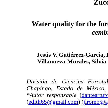
Zucc
Water quality for the fo
cemb
Jesús V. Gutiérrez-García,
Villanueva-Morales, Silvi
División de Ciencias Foresta
Chapingo, Estado de México,
*Autor responsable
(
danteartu
(
edith65@gmail.com
) (
jlromo@a