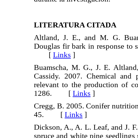
LITERATURA CITADA
Altland, J. E., and M. G. Buam
Douglas fir bark in response to 
[
Links
]
Buamscha, M. G., J. E. Altland
Cassidy. 2007. Chemical and p
relevant to the production of co
1286. [
Links
]
Cregg, B. 2005. Conifer nutritio
45. [
Links
]
Dickson, A., A. L. Leaf, and J. F
spruce and white pine seedlings 