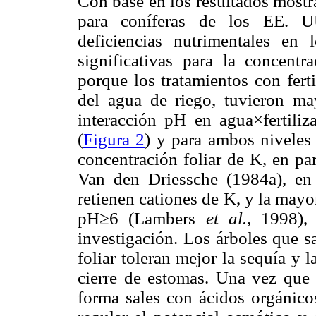
Con base en los resultados mostr
para coníferas de los EE. U
deficiencias nutrimentales en 
significativas para la concentr
porque los tratamientos con fert
del agua de riego, tuvieron ma
interacción pH en agua×fertiliz
(
Figura 2
) y para ambos niveles
concentración foliar de K, en pa
Van den Driessche (1984a), en
retienen cationes de K, y la mayo
pH≥6 (Lambers
et al.,
1998), 
investigación. Los árboles que s
foliar toleran mejor la sequía y 
cierre de estomas. Una vez que e
forma sales con ácidos orgánicos