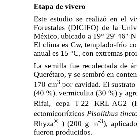
Etapa de vivero
Este estudio se realizó en el vi
Forestales (DICIFO) de la Uni
México, ubicado a 19° 29' 46'' N
El clima es Cw, templado-frío co
anual es 15 °C, con extremas pro
La semilla fue recolectada de á
Querétaro, y se sembró en conten
3
170 cm
por cavidad. El sustrat
(40 %), vermiculita (30 %) y agr
Rifai, cepa T-22 KRL-AG2 
ectomicorrízicos
Pisolithus tinct
®
-3
Rhyza
) (200 g m
), aplicad
fueron producidos.