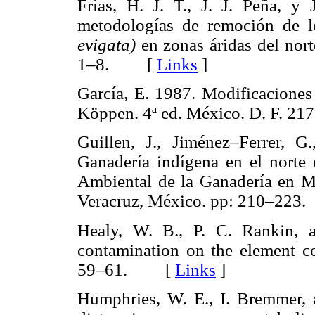
Frías, H. J. T., J. J. Peña, 
metodologías de remoción de 
evigata)
en zonas áridas del nor
1–8. [
Links
]
García, E. 1987. Modificaciones 
Köppen. 4ª ed. México. D. F. 
Guillen, J., Jiménez–Ferrer, G
Ganadería indígena en el norte 
Ambiental de la Ganadería en Mé
Veracruz, México. pp: 210–2
Healy, W. B., P. C. Rankin, 
contamination on the element co
59–61. [
Links
]
Humphries, W. E., I. Bremmer, 