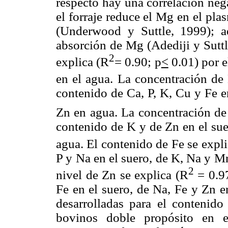
respecto hay una correlación ne
el forraje reduce el Mg en el pl
(Underwood y Suttle, 1999); a
absorción de Mg (Adediji y Suttl
2
explica (R
= 0.90; p
<
0.01) por e
en el agua. La concentración de
contenido de Ca, P, K, Cu y Fe en
Zn en agua. La concentración de
contenido de K y de Zn en el suer
agua. El contenido de Fe se expl
P y Na en el suero, de K, Na y Mn
2
nivel de Zn se explica (R
= 0.9
Fe en el suero, de Na, Fe y Zn e
desarrolladas para el contenid
bovinos doble propósito en e