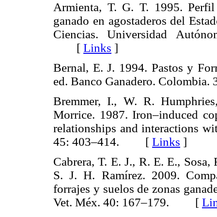
Armienta, T. G. T. 1995. Perfil 
ganado en agostaderos del Esta
Ciencias. Universidad Autó
[
Links
]
Bernal, E. J. 1994. Pastos y For
ed. Banco Ganadero. Colombi
Bremmer, I., W. R. Humphries,
Morrice. 1987. Iron–induced cop
relationships and interactions 
45: 403–414. [
Links
]
Cabrera, T. E. J., R. E. E., Sosa,
S. J. H. Ramírez. 2009. Compa
forrajes y suelos de zonas ganad
Vet. Méx. 40: 167–179. [
Li