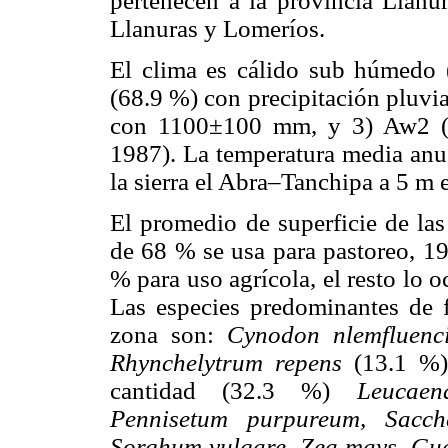
pertenecen a la provincia Llanu
Llanuras y Lomeríos.
El clima es cálido sub húmedo 
(68.9 %) con precipitación pluv
con 1100±100 mm, y 3) Aw2 (
1987). La temperatura media anua
la sierra el Abra–Tanchipa a 5 m 
El promedio de superficie de las
de 68 % se usa para pastoreo, 19
% para uso agrícola, el resto lo 
Las especies predominantes de 
zona son:
Cynodon nlemfluen
Rhynchelytrum repens
(13.1 %
cantidad (32.3 %)
Leucae
Pennisetum purpureum, Saccha
Sorghum vulgare, Zea mays, G