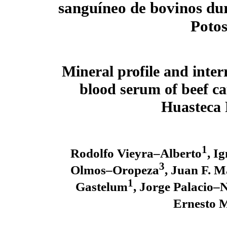
sanguíneo de bovinos du
Potos
Mineral profile and inter
blood serum of beef ca
Huasteca 
1
Rodolfo Vieyra–Alberto
, I
3
Olmos–Oropeza
, Juan F. 
1
Gastelum
, Jorge Palacio–
Ernesto 