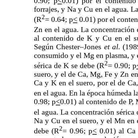
0.90; p
<
0.01) por el contenid
forrajes, y Na y Cu en el agua. L
2
(R
= 0.64; p
<
0.01) por el conteni
Zn en el agua. La concentración
al contenido de K y Cu en el s
Según Chester–Jones
et al.
(198
consumido y el Mg en plasma, y e
2
sérica de K se debe (R
= 0.90; p
suero, y el de Ca, Mg, Fe y Zn en
Ca y K en el suero, por el de Ca,
en el agua. En la época húmeda l
0.98; p
<
0.01) al contenido de P,
el agua. La concentración sérica 
Na y Cu en el suero, y el Mn en 
2
debe (R
= 0.96; p
<
0.01) al Ca 