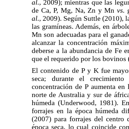
al.,
2009); mientras que las leg
de Ca, P, Mg, Na, Zn y Mn
vs.
al.,
2009). Según Suttle (2010), 
las gramíneas. Además, en árbole
Mn son adecuadas para el ganado
alcanzar la concentración máxi
deberse a la abundancia de Fe e
que el requerido por los bovinos
El contenido de P y K fue mayo
seca; durante el crecimiento 
concentración de P aumenta en l
norte de Australia y sur de áfri
húmeda (Underwood, 1981). En 
forrajes en la época húmeda di
(2007) para forrajes del centr
época seca, lo cual coincide co