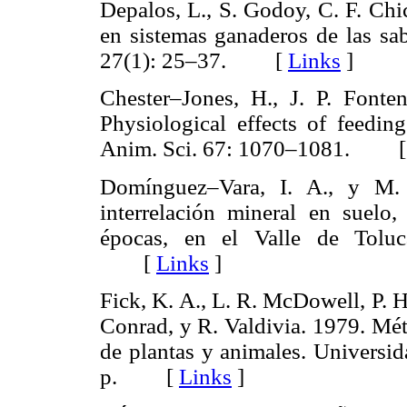
Depalos, L., S. Godoy, C. F. Chi
en sistemas ganaderos de las sab
27(1): 25–37. [
Links
]
Chester–Jones, H., J. P. Fonte
Physiological effects of feedin
Anim. Sci. 67: 1070–1081. 
Domínguez–Vara, I. A., y M. 
interrelación mineral en suelo
épocas, en el Valle de Toluc
[
Links
]
Fick, K. A., L. R. McDowell, P. H
Conrad, y R. Valdivia. 1979. Mét
de plantas y animales. Universid
p. [
Links
]