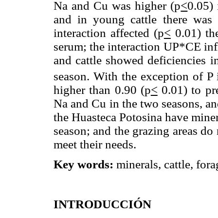
Na and Cu was higher (p
<
0.05) 
and in young cattle there was
interaction affected (p
<
0.01) th
serum; the interaction UP*CE inf
and cattle showed deficiencies i
season. With the exception of P 
higher than 0.90 (p
<
0.01) to pr
Na and Cu in the two seasons, and
the Huasteca Potosina have miner
season; and the grazing areas do 
meet their needs.
Key words:
minerals, cattle, for
INTRODUCCIÓN