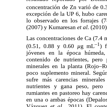
concentración de Zn varió de 0.
excepción de la UP 6, hubo caren
lo observado en los forrajes (
(2007) y Kumaresan
et al.
(2010)
Las concentraciones de Ca (7.4
–1
(0.51, 0.88 y 0.60
µ
g mL
) 
jóvenes en la época húmeda,
contenido de nutrientes, pero
minerales en la planta (Rojo–
poco suplemento mineral. Segú
sufre más carencias minerale
nutrientes y gana peso, pero
rumiantes en pastoreo hay carenc
en una o ambas épocas (Depal
Vázquez
et al.,
2011). El cont