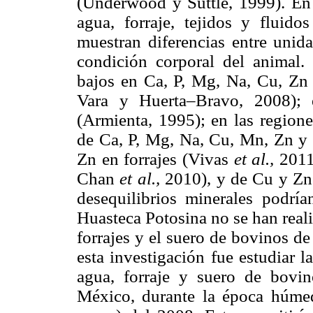
(Underwood y Suttle, 1999). En 
agua, forraje, tejidos y fluid
muestran diferencias entre unid
condición corporal del animal. 
bajos en Ca, P, Mg, Na, Cu, Zn
Vara y Huerta–Bravo, 2008); 
(Armienta, 1995); en las regione
de Ca, P, Mg, Na, Cu, Mn, Zn y
Zn en forrajes (Vivas
et al.,
2011
Chan
et al.,
2010), y de Cu y Z
desequilibrios minerales podrían
Huasteca Potosina no se han reali
forrajes y el suero de bovinos de
esta investigación fue estudiar l
agua, forraje y suero de bovi
México, durante la época húmed