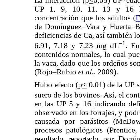
La interacción (p
<
0.05) UP*edad
UP 1, 9, 10, 11, 13 y 16 l
concentración que los adultos (
F
de Domínguez–Vara y Huerta–Br
deficiencias de Ca, así también l
–1
6.91, 7.18 y 7.23 mg dL
. En
contenidos normales, lo cual pue
la vaca, dado que los ordeños son
(Rojo–Rubio
et al.,
2009).
Hubo efecto (p
<
0.01) de la UP s
suero de los bovinos. Así, el con
en las UP 5 y 16 indicando defic
observado en los forrajes, y podr
causada por parásitos (McDow
procesos patológicos (Prentice,
resultado reportado por Domí