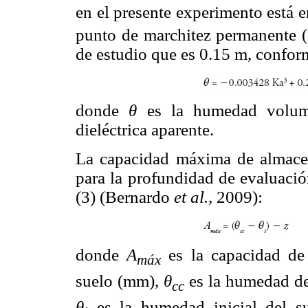
en el presente experimento está 
punto de marchitez permanente 
de estudio que es 0.15 m, conform
donde
θ
es la humedad volumé
dieléctrica aparente.
La capacidad máxima de almacen
para la profundidad de evaluació
(3) (Bernardo
et al.,
2009):
donde
A
es la capacidad de
máx
suelo (mm),
θ
es la humedad de
cc
θ
es la humedad inicial del s