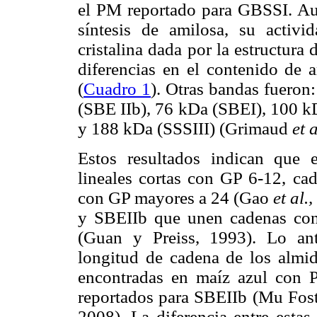
el PM reportado para GBSSI. Aun
síntesis de amilosa, su activ
cristalina dada por la estructura
diferencias en el contenido de 
(
Cuadro 1
). Otras bandas fueron
(SBE IIb), 76 kDa (SBEI), 100 kD
y 188 kDa (SSSIII) (Grimaud
et 
Estos resultados indican que 
lineales cortas con GP 6-12, ca
con GP mayores a 24 (Gao
et al.,
y SBEIIb que unen cadenas co
(Guan y Preiss, 1993). Lo ant
longitud de cadena de los almid
encontradas en maíz azul con
reportados para SBEIIb (Mu Fos
2008). La diferencia entre estas