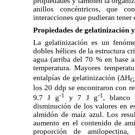
propiedades y también la organiza
anillos concéntricos, que co
interacciones que pudieran tener 
Propiedades de gelatinización 
La gelatinización es un fenóme
dobles hélices de la estructura cr
agua (arriba del 70 % en base a
temperatura. Mayores temperat
entalpías de gelatinización (ΔH
G
los 20 ddp se encontraron con r
-1
-1
9.7 J g
y 7 J g
, blanco 
disminución de los valores en e
almidón de maíz azul. Los resul
aumento en el contenido de amil
proporción de amilopectina,