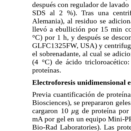
después con regulador de lavad
SDS al 2 %). Tras una centri
Alemania), al residuo se adicio
llevó a ebullición por 15 min c
°C) por 1 h, y después se des
GLFC1325FW, USA) y centrifugó 
el sobrenadante, al cual se adic
(4 °C) de ácido tricloroacético:
proteínas.
Electroforesis unidimensional 
Previa cuantificación de prote
Biosciences), se prepararon geles
cargaron 10
µ
g de proteína por 
mA por gel en un equipo Mini-
Bio-Rad Laboratories). Las prot