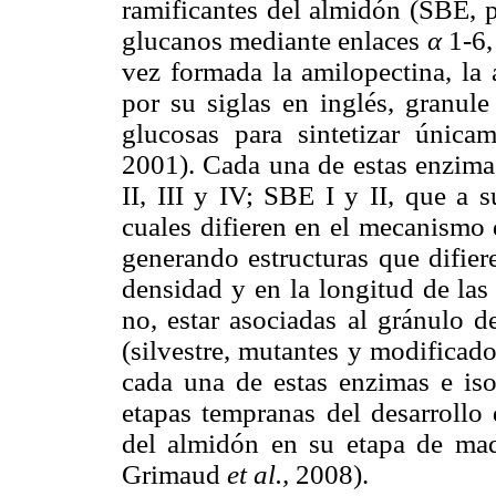
ramificantes del almidón (SBE, p
glucanos mediante enlaces
α
1-6,
vez formada la amilopectina, la
por su siglas en inglés, granul
glucosas para sintetizar única
2001). Cada una de estas enzimas
II, III y IV; SBE I y II, que a 
cuales difieren en el mecanismo 
generando estructuras que difier
densidad y en la longitud de las
no, estar asociadas al gránulo 
(silvestre, mutantes y modificad
cada una de estas enzimas e isof
etapas tempranas del desarrollo 
del almidón en su etapa de ma
Grimaud
et al.,
2008).