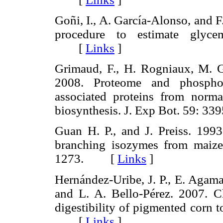
Goñi, I., A. García-Alonso, and F
procedure to estimate glyce
[
Links
]
Grimaud, F., H. Rogniaux, M. G
2008. Proteome and phosphop
associated proteins from norma
biosynthesis. J. Exp Bot. 59:
Guan H. P., and J. Preiss. 1993.
branching isozymes from maiz
1273. [
Links
]
Hernández-Uribe, J. P., E. Agama
and L. A. Bello-Pérez. 2007. 
digestibility of pigmented corn t
[
Links
]