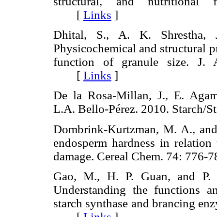
structural, and nutritional 
[
Links
]
Dhital, S., A. K. Shrestha,
Physicochemical and structural pr
function of granule size. J.
[
Links
]
De la Rosa-Millan, J., E. Aga
L.A. Bello-Pérez. 2010. Starch
Dombrink-Kurtzman, M. A., and
endosperm hardness in relation 
damage. Cereal Chem. 74: 77
Gao, M., H. P. Guan, and P. L
Understanding the functions an
starch synthase and brancing enz
[
Links
]