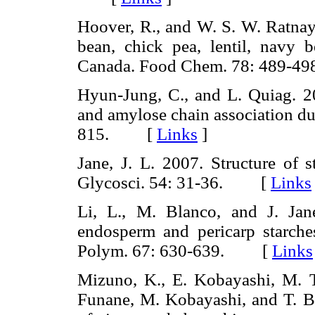
Hoover, R., and W. S. W. Ratnaya
bean, chick pea, lentil, navy 
Canada. Food Chem. 78: 489
Hyun-Jung, C., and L. Quiag. 2
and amylose chain association du
815. [
Links
]
Jane, J. L. 2007. Structure of 
Glycosci. 54: 31-36. [
Links
Li, L., M. Blanco, and J. Jan
endosperm and pericarp starch
Polym. 67: 630-639. [
Links
Mizuno, K., E. Kobayashi, M. T
Funane, M. Kobayashi, and T. Ba