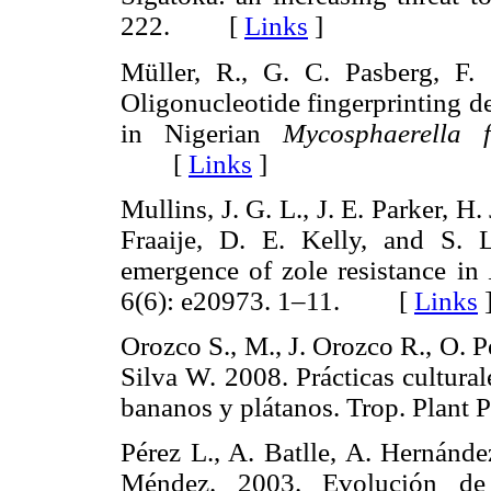
222. [
Links
]
Müller, R., G. C. Pasberg, F.
Oligonucleotide fingerprinting det
in Nigerian
Mycosphaerella f
[
Links
]
Mullins, J. G. L., J. E. Parker, H
Fraaije, D. E. Kelly, and S. 
emergence of zole resistance in
6(6): e20973. 1–11. [
Links
Orozco S., M., J. Orozco R., O. P
Silva W. 2008. Prácticas cultura
bananos y plátanos. Trop. Plan
Pérez L., A. Batlle, A. Hernánde
Méndez. 2003. Evolución de 