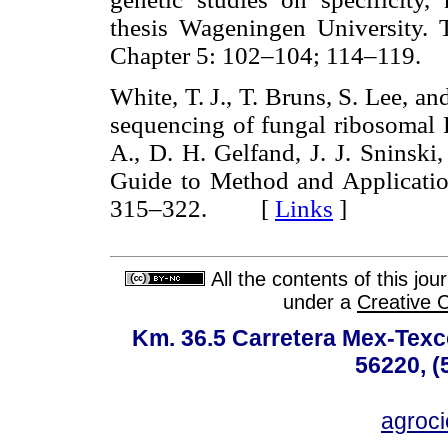
thesis Wageningen University.
Chapter 5: 102–104; 114–11
White, T. J., T. Bruns, S. Lee, an
sequencing of fungal ribosomal
A., D. H. Gelfand, J. J. Sninski
Guide to Method and Applicatio
315–322. [
Links
]
All the contents of this jo
under a
Creative 
Km. 36.5 Carretera Mex-Texc
56220, (
agroc