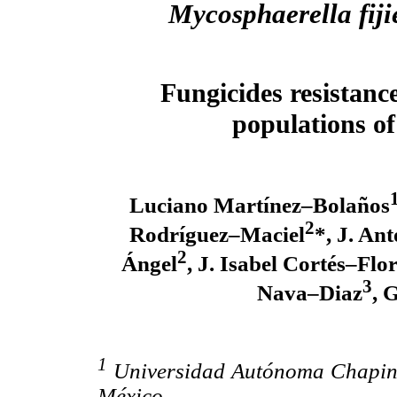
Mycosphaerella fiji
Fungicides resistanc
populations o
Luciano Martínez–Bolaños
2
Rodríguez–Maciel
*, J. An
2
Ángel
, J. Isabel Cortés–Flo
3
Nava–Diaz
, 
1
Universidad Autónoma Chaping
México.