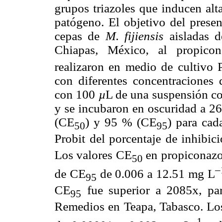
grupos triazoles que inducen alt
patógeno. El objetivo del presen
cepas de
M. fijiensis
aisladas 
Chiapas, México, al propicon
realizaron en medio de cultivo
con diferentes concentraciones 
con 100
µ
L de una suspensión co
y se incubaron en oscuridad a 26
(CE
) y 95 % (CE
) para cad
50
95
Probit del porcentaje de inhibic
Los valores CE
en propiconazo
50
–
de CE
de 0.006 a 12.51 mg L
95
CE
fue superior a 2085x, p
95
Remedios en Teapa, Tabasco. Lo
–1