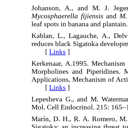
Johanson, A., and M. J. Jege
Mycosphaerella fijiensis
and
M.
leaf spots in banana and plant
Kablan, L., Lagauche, A., Delv
reduces black Sigatoka developme
[
Links
]
Kerkenaar, A.1995. Mechanism 
Morpholines and Piperidines. M
Applications, Mechanism of Acti
[
Links
]
Lepesheva G., and M. Waterma
Mol. Cell Endocrinol. 215: 1
Marín, D. H., R. A. Romero, M.
Sigatoka: an increasing threat t