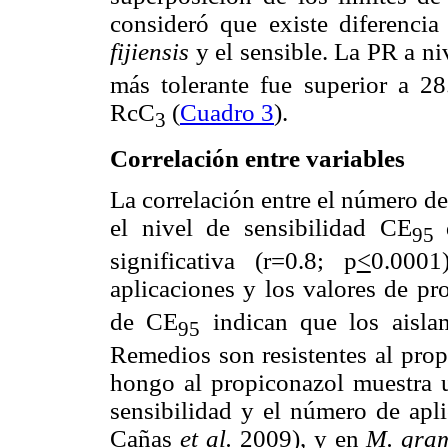
consideró que existe diferencia
fijiensis
y el sensible. La PR a n
más tolerante fue superior a 2
RcC
(
Cuadro 3
).
3
Correlación entre variables
La correlación entre el número d
el nivel de sensibilidad CE
95
significativa (r=0.8; p
<
0.0001
aplicaciones y los valores de pr
de CE
indican que los aisl
95
Remedios son resistentes al prop
hongo al propiconazol muestra un
sensibilidad y el número de apli
Cañas
et al.
2009), y en
M. gra