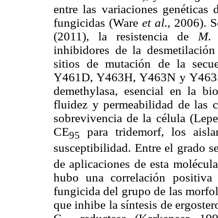
entre las variaciones genéticas 
fungicidas (Ware
et al.,
2006). 
(2011), la resistencia de
M. 
inhibidores de la desmetilació
sitios de mutación de la sec
Y461D, Y463H, Y463N y Y463S) 
demethylasa, esencial en la bios
fluidez y permeabilidad de las c
sobrevivencia de la célula (Lep
CE
para tridemorf, los aisl
95
susceptibilidad. Entre el grado 
de aplicaciones de esta molécula
hubo una correlación positiva 
fungicida del grupo de las morfol
que inhibe la síntesis de ergoster