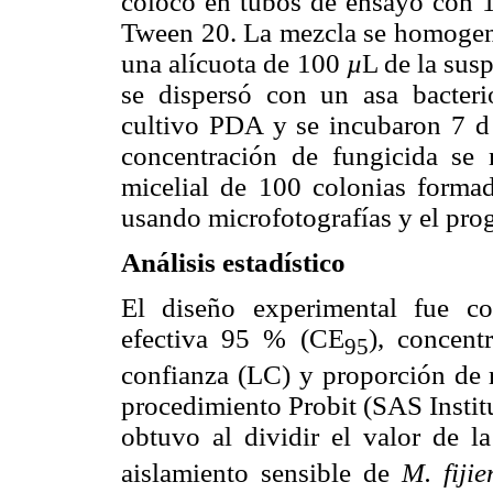
colocó en tubos de ensayo con 1
Tween 20. La mezcla se homogene
una alícuota de 100
µ
L de la sus
se dispersó con un asa bacteri
cultivo PDA y se incubaron 7 d
concentración de fungicida se
micelial de 100 colonias forma
usando microfotografías y el pro
Análisis estadístico
El diseño experimental fue co
efectiva 95 % (CE
), concent
95
confianza (LC) y proporción de r
procedimiento Probit (SAS Institu
obtuvo al dividir el valor de l
aislamiento sensible de
M. fijie