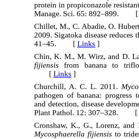
protein in propiconazole resistant
Manage. Sci. 65: 892–899. 
Chillet, M., C. Abadie, O. Huber
2009. Sigatoka disease reduces t
41–45. [
Links
]
Chin, K. M., M. Wirz, and D. La
fijiensis
from banana to trifl
[
Links
]
Churchill, A. C. L. 2011.
Mycos
pathogen of banana: progress 
and detection, disease developme
Plant Pathol. 12: 307–328. 
Cronshaw, K., G., Lorenz, and 
Mycosphaerella fijiensis
to tri