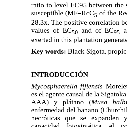
ratio to level EC95 between the s
susceptible (MF–RcC
of the Re
5
28.3x. The positive correlation 
values of EC
and of EC
ar
50
95
exerted in this plantation generat
Key words:
Black Sigota, propic
INTRODUCCIÓN
Mycosphaerella fijiensis
Morele
es el agente causal de la Sigatok
AAA) y plátano (
Musa balb
enfermedad del banano (Churchill
necróticas que se expanden y
capacidad fotosintética, el