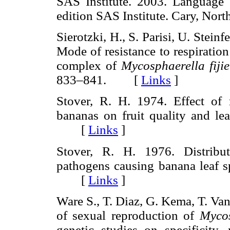
SAS Institute. 2003. Language 
edition SAS Institute. Cary, N
Sierotzki, H., S. Parisi, U. Steinf
Mode of resistance to respiratio
complex of
Mycosphaerella fiji
833–841. [
Links
]
Stover, R. H. 1974. Effect of 
bananas on fruit quality and le
[
Links
]
Stover, R. H. 1976. Distribut
pathogens causing banana leaf sp
[
Links
]
Ware S., T. Diaz, G. Kema, T. Va
of sexual reproduction of
Myco
genetic studies on specificity