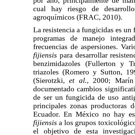
por año, principalmente de man
cual hay riesgo de desarroll
agroquímicos (FRAC, 2010).
La resistencia a fungicidas es un f
programas de manejo integrad
frecuencias de aspersiones. Var
fijiensis
para desarrollar resiste
benzimidazoles (Fullerton y 
triazoles (Romero y Sutton, 1
(Sierotzki,
et al.,
2000; Marí
documentado cambios significativ
de ser un fungicida de uso anti
principales zonas productoras
Ecuador. En México no hay est
fijiensis
a los grupos toxicológic
el objetivo de esta investiga