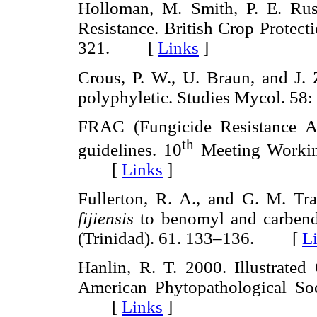
Holloman, M. Smith, P. E. Russ
Resistance. British Crop Protec
321. [
Links
]
Crous, P. W., U. Braun, and J.
polyphyletic. Studies Mycol. 
FRAC (Fungicide Resistance A
th
guidelines. 10
Meeting Workin
[
Links
]
Fullerton, R. A., and G. M. Tr
fijiensis
to benomyl and carbenda
(Trinidad). 61. 133–136. [
L
Hanlin, R. T. 2000. Illustrate
American Phytopathological Soc
[
Links
]