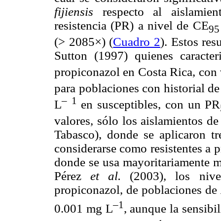
fijiensis
respecto al aislamie
resistencia (PR) a nivel de CE
95
(> 2085×) (
Cuadro 2
). Estos re
Sutton (1997) quienes caracter
propiconazol en Costa Rica, con
para poblaciones con historial d
–
1
L
en susceptibles, con un PR
valores, sólo los aislamientos d
Tabasco), donde se aplicaron tr
considerarse como resistentes a p
donde se usa mayoritariamente 
Pérez
et al.
(2003), los nive
propiconazol, de poblaciones de
–1
0.001 mg L
, aunque la sensibi