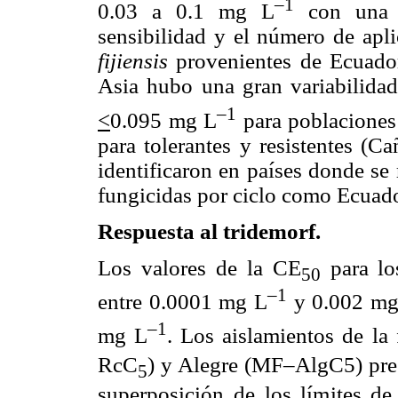
–1
0.03 a 0.1 mg L
con una c
sensibilidad y el número de apl
fijiensis
provenientes de Ecuador
Asia hubo una gran variabilidad 
–1
<
0.095 mg L
para poblaciones
para tolerantes y resistentes (C
identificaron en países donde se
fungicidas por ciclo como Ecuad
Respuesta al tridemorf.
Los valores de la CE
para lo
50
–1
entre 0.0001 mg L
y 0.002 mg
–1
mg L
. Los aislamientos de l
RcC
) y Alegre (MF–AlgC5) pre
5
superposición de los límites d