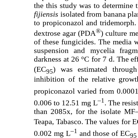
the this study was to determine 
fijiensis
isolated from banana pl
to propiconazol and tridemorph. 
®
dextrose agar (PDA
) culture m
of these fungicides. The media 
suspension and mycelia fragm
darkness at 26 °C for 7 d. The e
(EC
) was estimated through
95
inhibition of the relative gro
propiconazol varied from 0.000
–1
0.006 to 12.51 mg L
. The resis
than 2085x, for the isolate M
Teapa, Tabasco. The values for 
–1
0.002 mg L
and those of EC
95