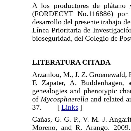
A los productores de plátan
(FORDECYT No.116886) por e
desarrollo del presente trabajo d
Línea Prioritaria de Investigaci
bioseguridad, del Colegio de Pos
LITERATURA CITADA
Arzanlou, M., J. Z. Groenewald, R.
F. Zapater, A. Buddenhagen, 
genealogies and phenotypic chara
of
Mycosphaerella
and related 
37. [
Links
]
Cañas, G. G. P., V. M. J. Angari
Moreno, and R. Arango. 2009.