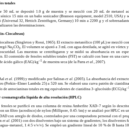
es totales
e 50 mL se depositó 1.0 g de muestra y se mezcló con 20 mL de metanol ac
se sónico 15 min en un baño sonicador (Branson equipment, model 2510, USA) y se
ó (Universal 32, Hettich Zentrifugen, Germany) 10 min a 2200
g
y el sobrenadant
ealizaron las determinaciones.
olin–Ciocalteau)
ocalteau (Singleton y Rossi, 1965). El extracto metanólico (100
µ
L) se mezcló con
gregó Na
CO
. El volumen se ajustó a 3 mL con agua destilada, se agitó en vórtex 
2
3
oscuridad. Las muestras se centrifugaron y se midió su absorbancia en un espe
 El contenido de fenoles solubles totales (FST) se calculó con base en una curva
–1
de ácido gálico (EAG) kg
de muestra seca (de la Parra
et al.,
2007).
Aal
et al.
(1999) y modificado por Salinas
et al.
(2005). La absorbancia del extract
ro (Perkin–Elmer Lambda 25) a 520 nm. Se elaboró una curva patrón de cianidina
–
do de antocianinas totales en mg equivalentes de cianidina 3–glucósido (ECG) kg
r cromatografía líquida de alta resolución (HPLC)
e fenoles se purificó en una columna de resina Amberlite XAD–7 según lo descrit
ó con un filtro (acrodisco) de nylon (Millipore, 0.45 /im) y se analizó por HPLC en 
DAD con arreglo de diodos, controlados por una computadora personal con el pr
en
et al.
(2001) con dos disolventes bajo un sistema de gradientes; los disolventes 
–agua–metanol, 1:4:5 v/v/v). Se empleó un gradiente lineal de 10 % de B hasta 1