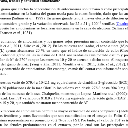
grano, fenoles y actividad antioxidante
del grano que afectan la concentración de antocianinas son tamaño y color principa
 antocianinas en la harina del grano usada para la cuantificación, dado que las an
leurona (Salinas
et al.,
1999). Un grano grande tendrá mayor efecto de dilución q
–1
e considera grande y la variación observada fue 25 a 51 g 100
semillas (
Cuadro
queño las antocianinas se localizan únicamente en la capa de aleurona (Salinas
et
llhausen
et al.,
1951).
l contenido de antocianinas y los granos rojos presentan menor contenido que 
la
et al.,
2011; Zilic
et al.,
2012). En las muestras analizadas, el tono o tinte (h°) 
(L) apenas alcanzaron 20 %, en tanto que el índice de saturación de color (Cr
l color del grano en las muestras de CHAL analizadas es azul/morado oscuro y poc
lor de h° de 270° aunque las muestras 10 y 20 se acercan a dicho tono. Al respecto,
s del grano de maíz (Yang y Zhai, 2011; Montilla
et al.,
2011; Zilic
et al.,
2012), 
 y contenido de antocianinas. Sin embargo, es más útil contar con información sobre
rano.
uestras varió de 579.4 a 1042.1 mg equivalentes de cianidina 3–glucosido (ECG
n 20 poblaciones de la raza Olotillo los valores van desde 276.8 hasta 904.0 mg
os de las muestras de la raza Chalqueño, mientras que Lopez–Martínez
et al.
(2009)
azul. Los FST variaron de 918.9 a 1479.2 mg equivalentes de ácido gálico (EAG) 
as 19 y 20, que también mostraron menor contenido de AT.
 extracción de antocianinas permite la mayor extracción de estos compuestos (Abde
s fenólicos y otros flavonoides que son cuantificados en el ensayo de Folin–Ci
inas representaron en promedio 76.2 % de los FST. Por tanto, el valor de FST es 
n los fenoles predominantes en el extracto, por lo cual son las principales r