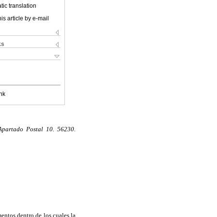
ic translation
is article by e-mail
ks
nk
 Apartado Postal 10. 56230.
mentos dentro de los cuales la