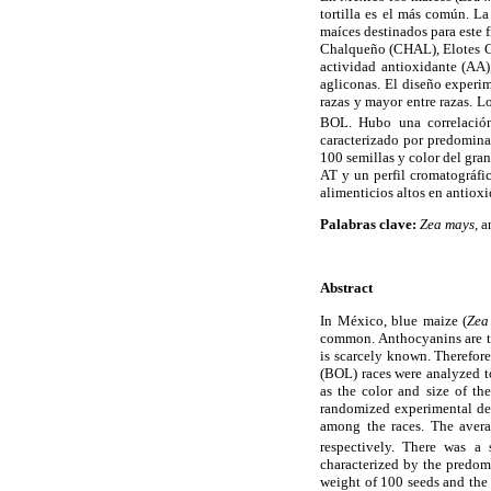
tortilla es el más común. La
maíces destinados para este 
Chalqueño (CHAL), Elotes Có
actividad antioxidante (AA)
agliconas. El diseño experi
razas y mayor entre razas.
BOL. Hubo una correlación 
caracterizado por predomina
100 semillas y color del gra
AT y un perfil cromatográfi
alimenticios altos en antioxi
Palabras clave:
Zea mays,
a
Abstract
In México, blue maize (
Zea
common. Anthocyanins are the
is scarcely known. Therefore
(BOL) races were analyzed to
as the color and size of th
randomized experimental des
among the races. The ave
respectively. There was a s
characterized by the predo
weight of 100 seeds and the 