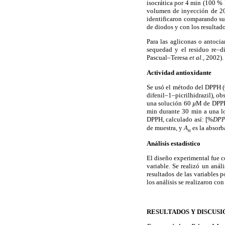
isocrática por 4 min (100 %
volumen de inyección de 
identificaron comparando su
de diodos y con los resultad
Para las agliconas o antoci
sequedad y el residuo re–d
Pascual–Teresa
et al.,
2002).
Actividad antioxidante
Se usó el método del DPPH 
difenil–1–picrilhidrazil), 
una solución 60
µ
M de DPPH
min durante 30 min a una lo
DPPH, calculado así: [%
DP
de muestra, y
A
es la absorb
n
Análisis estadístico
El diseño experimental fue c
variable. Se realizó un anál
resultados de las variables p
los análisis se realizaron co
RESULTADOS Y DISCUSI