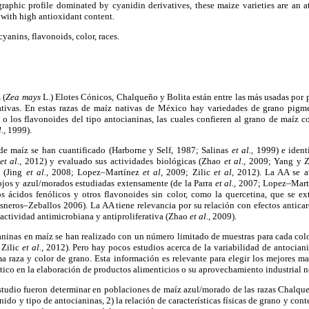
aphic profile dominated by cyanidin derivatives, these maize varieties are an att
 with high antioxidant content.
yanins, flavonoids, color, races.
 (
Zea mays
L.) Elotes Cónicos, Chalqueño y Bolita están entre las más usadas por 
nativas. En estas razas de maíz nativas de México hay variedades de grano pigm
o los flavonoides del tipo antocianinas, las cuales confieren al grano de maíz c
l.,
1999).
de maíz se han cuantificado (Harborne y Self, 1987; Salinas
et al.,
1999) e ident
et al.,
2012) y evaluado sus actividades biológicas (Zhao
et al.,
2009; Yang y Z
) (Jing
et al.,
2008; Lopez–Martínez
et al,
2009; Zilic
et al,
2012). La AA se a
ojos y azul/morados estudiadas extensamente (de la Parra
et al.,
2007; Lopez–Mar
s ácidos fenólicos y otros flavonoides sin color, como la quercetina, que se e
sneros–Zeballos 2006). La AA tiene relevancia por su relación con efectos antica
actividad antimicrobiana y antiproliferativa (Zhao
et al.,
2009).
aninas en maíz se han realizado con un número limitado de muestras para cada colo
 Zilic
et al.,
2012). Pero hay pocos estudios acerca de la variabilidad de antocian
ma raza y color de grano. Esta información es relevante para elegir los mejores m
tico en la elaboración de productos alimenticios o su aprovechamiento industrial n
estudio fueron determinar en poblaciones de maíz azul/morado de las razas Chalque
enido y tipo de antocianinas, 2) la relación de características físicas de grano y cont