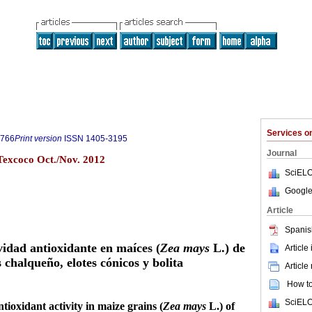
Services 
9766
Print version
ISSN
1405-3195
Journal
 Texcoco Oct./Nov. 2012
SciELO
Google
Article
Spanis
vidad antioxidante en maíces (
Zea mays
L.) de
Article
s chalqueño, elotes cónicos y bolita
Article
How to 
SciELO
ioxidant activity in maize grains (
Zea mays
L.) of