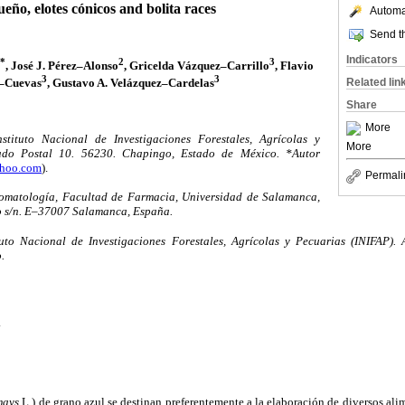
eño, elotes cónicos and bolita races
Automat
Send th
Indicators
*
2
3
, José J. Pérez–Alonso
, Gricelda Vázquez–Carrillo
, Flavio
3
3
–Cuevas
, Gustavo A. Velázquez–Cardelas
Related lin
Share
More
tituto Nacional de Investigaciones Forestales, Agrícolas y
More
tado Postal 10. 56230. Chapingo, Estado de México. *Autor
hoo.com
).
Permali
omatología, Facultad de Farmacia, Universidad de Salamanca,
s/n. E–37007 Salamanca, España.
to Nacional de Investigaciones Forestales, Agrícolas y Pecuarias (INIFAP).
.
.
mays
L.) de grano azul se destinan preferentemente a la elaboración de diversos ali