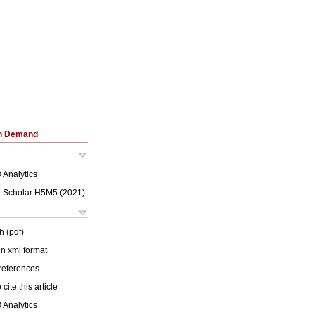
on Demand
 Analytics
 Scholar H5M5 (
2021
)
h (pdf)
 in xml format
 references
cite this article
 Analytics