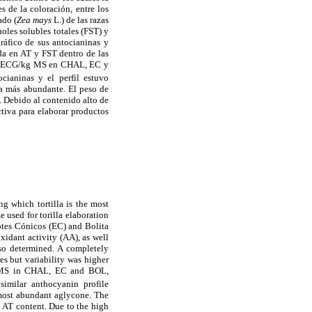
s de la coloración, entre los
ado (
Zea mays
L.) de las razas
les solubles totales (FST) y
ráfico de sus antocianinas y
da en AT y FST dentro de las
 mg ECG/kg MS en CHAL, EC y
cianinas y el perfil estuvo
na más abundante. El peso de
. Debido al contenido alto de
tiva para elaborar productos
ng which tortilla is the most
 used for torilla elaboration
tes Cónicos (EC) and Bolita
xidant activity (AA), as well
lso determined. A completely
s but variability was higher
g MS in CHAL, EC and BOL,
imilar anthocyanin profile
most abundant aglycone. The
e AT content. Due to the high