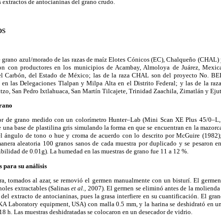
s extractos de antocianinas del grano crudo.
OS
e grano azul/morado de las razas de maíz Elotes Cónicos (EC), Chalqueño (CHAL) 
ron con productores en los municipios de Acambay, Almoloya de Juárez, Mexica
del Carbón, del Estado de México; las de la raza CHAL son del proyecto No. B
en las Delegaciones Tlalpan y Milpa Alta en el Distrito Federal; y las de la raz
zo, San Pedro Ixtlahuaca, San Martín Tilcajete, Trinidad Zaachila, Zimatlán y Ejut
grano
olor de grano medido con un colorímetro Hunter–Lab (Mini Scan XE Plus 45/0–L
una base de plastilina gris simulando la forma en que se encuentran en la mazorca
el ángulo de tono o hue y croma de acuerdo con lo descrito por McGuire (1982);
nera aleatoria 100 granos sanos de cada muestra por duplicado y se pesaron en
bilidad de 0.01g). La humedad en las muestras de grano fue 11 a 12 %.
 para su análisis
a, tomados al azar, se removió el germen manualmente con un bisturí. El germen
noles extractables (Salinas
et al.,
2007). El germen se eliminó antes de la molienda 
el extracto de antocianinas, pues la grasa interfiere en su cuantificación. El gran
A Laboratory equipment, USA) con malla 0.5 mm, y la harina se deshidrató en un
 h. Las muestras deshidratadas se colocaron en un desecador de vidrio.