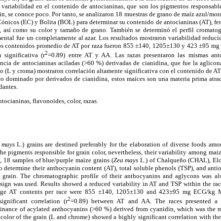
 variabilidad en el contenido de antocianinas, que son los pigmentos responsable
fin, se conoce poco. Por tanto, se analizaron 18 muestras de grano de maíz azul/mor
nicos (EC) y Bolita (BOL) para determinar su contenido de antocianinas (AT), feno
, así como su color y tamaño de grano. También se determinó el perfil cromatog
mental fue un completamente al azar. Los resultados mostraron variabilidad reduci
 Los contenidos promedio de AT por raza fueron 855 ±140, 1205±130 y 423 ±95
2
significativa (r
=0.89) entre AT y AA. Las razas presentaron las mismas anto
ncia de antocianinas aciladas (>60 %) derivadas de cianidina, que fue la aglico
no (L y croma) mostraron correlación altamente significativa con el contenido de AT
co dominado por derivados de cianidina, estos maíces son una materia prima atrac
dantes.
ntocianinas, flavonoides, color, razas.
 mays
L.) grains are destined preferably for the elaboration of diverse foods amo
 pigments responsible for grain color, nevertheless, their variability among maize
, 18 samples of blue/purple maize grains (
Zea mays
L.) of Chalqueño (CHAL), Elo
 determine their anthocyanin content (AT), total soluble phenols (TSP), and antio
e grain. The chromatographic profile of their anthocyanins and aglycons was a
ign was used. Results showed a reduced variability in AT and TSP within the race
rage AT contents per race were 855 ±140, 1205±130 and 423±95 mg ECG/k
2
ignificant correlation (r
=0.89) between AT and AA. The races presented a s
minance of acylated anthocyanins (>60 %) derived from cyanidin, which was the 
color of the grain (L and chrome) showed a highly significant correlation with th