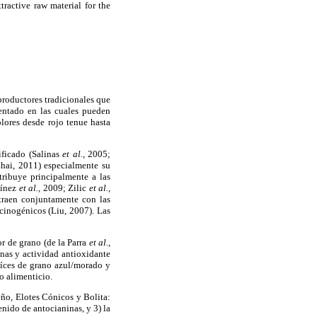
ractive raw material for the
productores tradicionales que
entado en las cuales pueden
olores desde rojo tenue hasta
ificado (Salinas
et al.,
2005;
hai, 2011) especialmente su
tribuye principalmente a las
tínez
et al.,
2009; Zilic
et al.,
xtraen conjuntamente con las
rcinogénicos (Liu, 2007). Las
r de grano (de la Parra
et al.,
inas y actividad antioxidante
aíces de grano azul/morado y
o alimenticio.
ño, Elotes Cónicos y Bolita:
enido de antocianinas, y 3) la