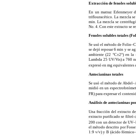
Extracción de fenoles solubl
En un matraz Erlenmeyer d
triflouracético. La mezcla 
min. La mezcla se centrifug
No. 4. Con este extracto se r
Fenoles solubles totales (F
Se usó el método de Folin–Ci
se dejó reposar 6 min y se a
ambiente (22 °C±2°) en la 
Lambda 25 UV/Vis) a 760 nm.
expresó en mg equivalentes 
Antocianinas totales
Se usó el método de Abdel–
midió en un espectrofotómet
FR) para expresar el conteni
Análisis de antocianinas po
Una fracción del extracto d
extracto purificado se filtr
200 con un detector de UV–
el método descrito por Foss
1:9 v/v) y B (ácido fórmico