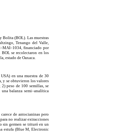
y Bolita (BOL). Las muestras
ltzingo, Tenango del Valle,
EI–MAI–1034, financiado por
a BOL se recolectaron en los
la, estado de Oaxaca.
, USA) en una muestra de 30
, y se obtuvieron los valores
 2) peso de 100 semillas, se
 una balanza semi–analítica
 carece de antocianinas pero
para no realizar extracciones
o sin germen se trituró en un
a estufa (Blue M, Electronic