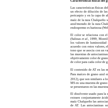
Características físicas del 
Las características físicas 
un efecto de dilución de las
pericarpio y en la capa de a
maíz de la raza Chalqueño s
azul/morado de la raza Chal
endospermo es harinosa (We
El color se relaciona con e
(Salinas
et al.,
1999; Montil
los valores de luminosidad 
acuerdo con estos valores, e
tono que se asocia con un va
las muestras de antocianina
objetivamente color de grano
de color para cada color de g
El contenido de AT en las m
Para maíces de grano azul e
2012), que son similares a l
MS en una muestra de grano 
se presentaron en las muestr
El disolvente usado para la
extraen conjuntamente ácido
maíz Chalqueño las antocian
de AT. Las antocianinas so