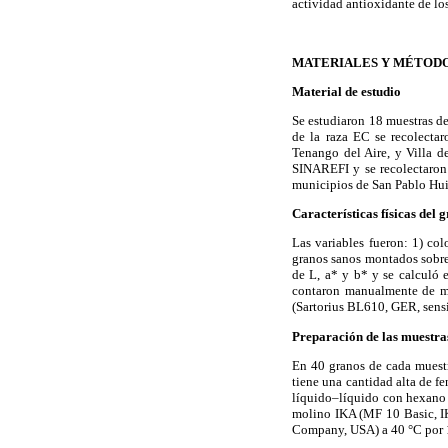
actividad antioxidante de lo
MATERIALES Y MÉTOD
Material de estudio
Se estudiaron 18 muestras d
de la raza EC se recolecta
Tenango del Aire, y Villa 
SINAREFI y se recolectaron 
municipios de San Pablo Huit
Características físicas del 
Las variables fueron: 1) c
granos sanos montados sobre 
de L, a* y b* y se calculó 
contaron manualmente de ma
(Sartorius BL610, GER, sensi
Preparación de las muestras
En 40 granos de cada muestr
tiene una cantidad alta de fe
líquido–líquido con hexano d
molino IKA (MF 10 Basic, IK
Company, USA) a 40 °C por 18