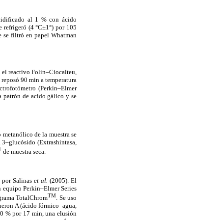
idificado al 1 % con ácido
 refrigeró (4 °C±1°) por 105
e se filtró en papel Whatman
 el reactivo Folin–Ciocalteu,
y reposó 90 min a temperatura
ctrofotómetro (Perkin–Elmer
 patrón de acido gálico y se
o metanólico de la muestra se
 3–glucósido (Extrashintasa,
1
de muestra seca.
o por Salinas
et al.
(2005). El
un equipo Perkin–Elmer Series
TM
ograma TotalChrom
. Se uso
fueron A (ácido fórmico–agua,
00 % por 17 min, una elusión