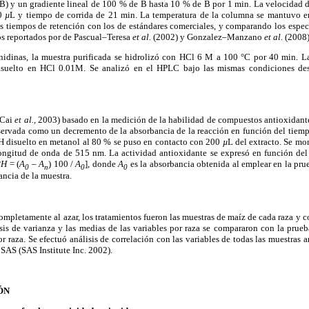
 B) y un gradiente lineal de 100 % de B hasta 10 % de B por 1 min. La velocidad 
20
µ
L y tiempo de corrida de 21 min. La temperatura de la columna se mantuvo en
s tiempos de retención con los de estándares comerciales, y comparando los espect
os reportados por de Pascual–Teresa
et al.
(2002) y Gonzalez–Manzano
et al.
(2008)
anidinas, la muestra purificada se hidrolizó con HCl 6 M a 100 °C por 40 min. L
isuelto en HCl 0.01M. Se analizó en el HPLC bajo las mismas condiciones desc
(Cai
et al.,
2003) basado en la medición de la habilidad de compuestos antioxidante
observada como un decremento de la absorbancia de la reacción en función del tie
 disuelto en metanol al 80 % se puso en contacto con 200
µ
L del extracto. Se mo
ngitud de onda de 515 nm. La actividad antioxidante se expresó en función del
PH
= (
A
– A
) 100 /
A
], donde
A
es la absorbancia obtenida al emplear en la pr
0
n
0
0
ancia de la muestra.
ompletamente al azar, los tratamientos fueron las muestras de maíz de cada raza y c
isis de varianza y las medias de las variables por raza se compararon con la prue
or raza. Se efectuó análisis de correlación con las variables de todas las muestras 
n SAS (SAS Institute Inc. 2002).
ÓN