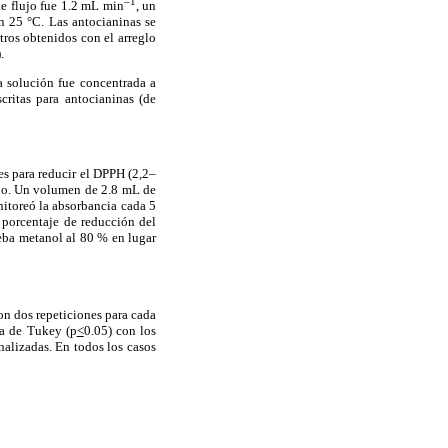
–1
de flujo fue 1.2 mL min
, un
 25 °C. Las antocianinas se
ros obtenidos con el arreglo
.
a solución fue concentrada a
ritas para antocianinas (de
s para reducir el DPPH (2,2–
mpo. Un volumen de 2.8 mL de
nitoreó la absorbancia cada 5
 porcentaje de reducción del
ueba metanol al 80 % en lugar
on dos repeticiones para cada
ba de Tukey (p
<
0.05) con los
analizadas. En todos los casos