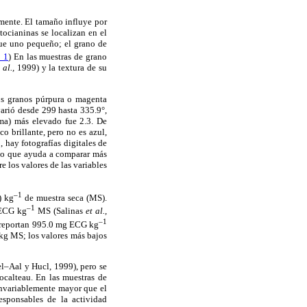
lmente. El tamaño influye por
tocianinas se localizan en el
ue uno pequeño; el grano de
 1
) En las muestras de grano
 al.,
1999) y la textura de su
los granos púrpura o magenta
varió desde 299 hasta 335.9°,
oma) más elevado fue 2.3. De
o brillante, pero no es azul,
 hay fotografías digitales de
lo que ayuda a comparar más
 los valores de las variables
–1
) kg
de muestra seca (MS).
–1
 ECG kg
MS (Salinas
et al.,
–1
 reportan 995.0 mg ECG kg
kg MS; los valores más bajos
l–Aal y Hucl, 1999), pero se
ocalteau. En las muestras de
invariablemente mayor que el
esponsables de la actividad