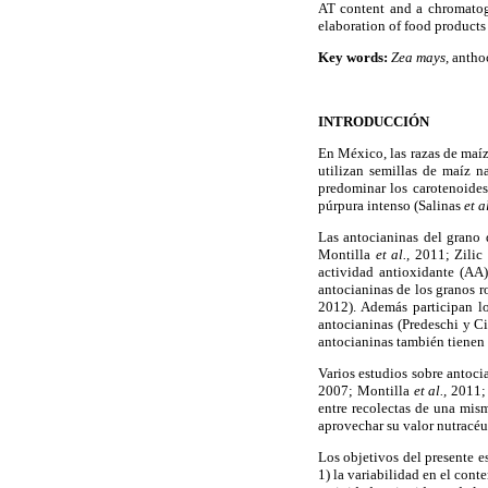
AT content and a chromatogr
elaboration of food products
Key words:
Zea mays,
anthoc
INTRODUCCIÓN
En México, las razas de maíz
utilizan semillas de maíz 
predominar los carotenoides 
púrpura intenso (Salinas
et a
Las antocianinas del grano 
Montilla
et al.,
2011; Zilic
actividad antioxidante (AA
antocianinas de los granos r
2012). Además participan lo
antocianinas (Predeschi y Ci
antocianinas también tienen 
Varios estudios sobre antoci
2007; Montilla
et al.,
2011;
entre recolectas de una mis
aprovechar su valor nutracéu
Los objetivos del presente 
1) la variabilidad en el cont