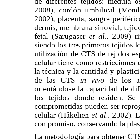
de diferentes tejidos: médula 
2008), cordón umbilical (Men
2002), placenta, sangre periféri
dermis, membrana sinovial, teji
fetal (Sarugaser
et al
., 2009) r
siendo los tres primeros tejidos l
utilización de CTS de tejidos es
celular tiene como restricciones 
la técnica y la cantidad y plastic
de las CTS
in vivo
de los an
orientándose la capacidad de dif
los tejidos donde residen. S
comprometidas pueden ser reprog
celular (Håkelien
et al
., 2002). 
compromiso, conservando la plasti
La metodología para obtener CTS