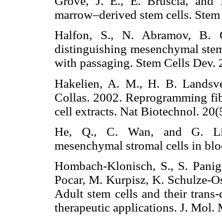
Grove, J. E., E. Bruscia, and 
marrow–derived stem cells. St
Halfon, S., N. Abramov, B. G
distinguishing mesenchymal stem 
with passaging. Stem Cells De
Hakelien, A. M., H. B. Landsve
Collas. 2002. Reprogramming fibr
cell extracts. Nat Biotechnol.
He, Q., C. Wan, and G. Li.
mesenchymal stromal cells in b
Hombach-Klonisch, S., S. Panigra
Pocar, M. Kurpisz, K. Schulze-O
Adult stem cells and their trans-
therapeutic applications. J. M