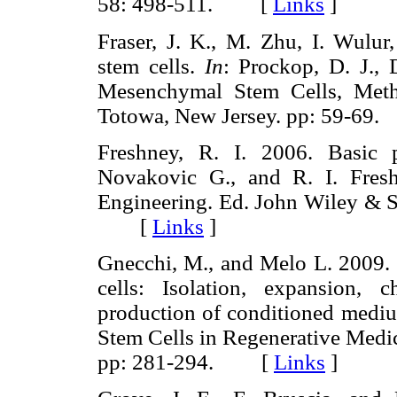
58: 498-511. [
Links
]
Fraser, J. K., M. Zhu, I. Wulur
stem cells.
In
: Prockop, D. J., 
Mesenchymal Stem Cells, Meth
Totowa, New Jersey. pp: 59-6
Freshney, R. I. 2006. Basic p
Novakovic G., and R. I. Fresh
Engineering. Ed. John Wiley & S
[
Links
]
Gnecchi, M., and Melo L. 2009
cells: Isolation, expansion, ch
production of conditioned medi
Stem Cells in Regenerative Med
pp: 281-294. [
Links
]