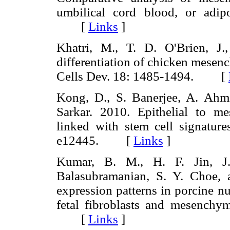
umbilical cord blood, or adip
[
Links
]
Khatri, M., T. D. O'Brien, J
differentiation of chicken mesen
Cells Dev. 18: 1485-1494. [
Kong, D., S. Banerjee, A. Ahma
Sarkar. 2010. Epithelial to me
linked with stem cell signature
e12445. [
Links
]
Kumar, B. M., H. F. Jin, 
Balasubramanian, S. Y. Choe, 
expression patterns in porcine n
fetal fibroblasts and mesenchy
[
Links
]