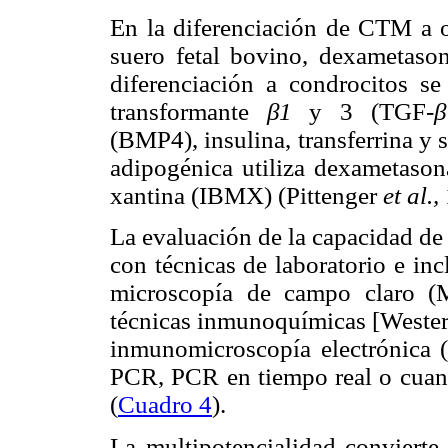
En la diferenciación de CTM a o
suero fetal bovino, dexametaso
diferenciación a condrocitos se
transformante
β1
y 3 (TGF-
β
(BMP4), insulina, transferrina y s
adipogénica utiliza dexametasona
xantina (IBMX) (Pittenger
et al.,
La evaluación de la capacidad de
con técnicas de laboratorio e inc
microscopía de campo claro (M
técnicas inmunoquímicas [Wester
inmunomicroscopía electrónica 
PCR, PCR en tiempo real o cuan
(
Cuadro 4
).
La multipotencialidad conviert