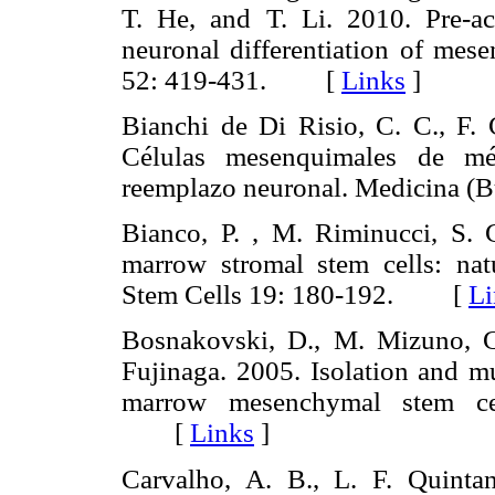
T. He, and T. Li. 2010. Pre-acti
neuronal differentiation of mese
52: 419-431. [
Links
]
Bianchi de Di Risio, C. C., F. 
Células mesenquimales de méd
reemplazo neuronal. Medicina 
Bianco, P. , M. Riminucci, S.
marrow stromal stem cells: natu
Stem Cells 19: 180-192. [
Li
Bosnakovski, D., M. Mizuno, 
Fujinaga. 2005. Isolation and mu
marrow mesenchymal stem cel
[
Links
]
Carvalho, A. B., L. F. Quintan