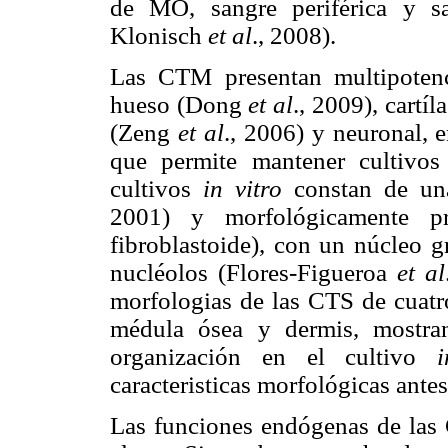
de MO, sangre periférica y s
Klonisch
et al
., 2008).
Las CTM presentan multipotenc
hueso (Dong
et al
., 2009), cartí
(Zeng
et al
., 2006) y neuronal, e
que permite mantener cultivos 
cultivos
in vitro
constan de un
2001) y morfológicamente pr
fibroblastoide), con un núcleo g
nucléolos (Flores-Figueroa
et al
morfologias de las CTS de cuatro
médula ósea y dermis, mostra
organización en el cultivo
caracteristicas morfológicas antes
Las funciones endógenas de las 