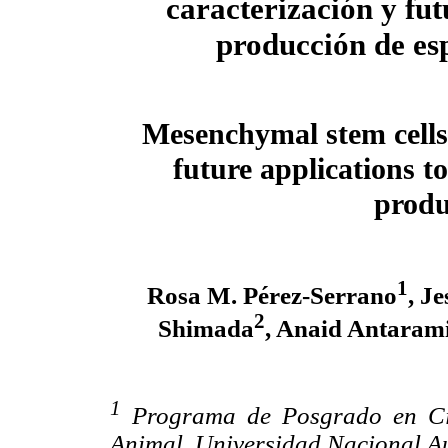
caracterización y fut
producción de esp
Mesenchymal stem cells:
future applications t
produ
1
Rosa M. Pérez-Serrano
, J
2
Shimada
, Anaid Antaram
1
Programa de Posgrado en Cie
Animal, Universidad Nacional 