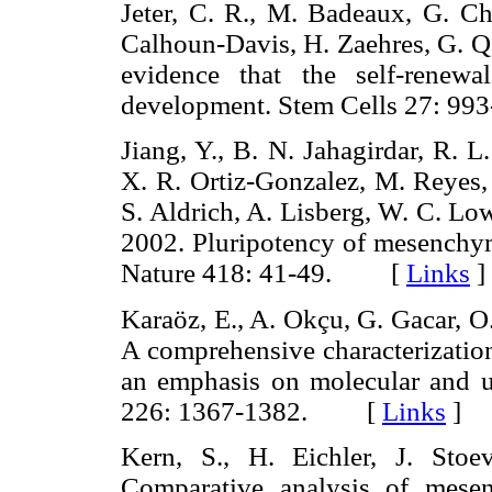
Jeter, C. R., M. Badeaux, G. Ch
Calhoun-Davis, H. Zaehres, G. Q.
evidence that the self-renew
development. Stem Cells 27: 
Jiang, Y., B. N. Jahagirdar, R. 
X. R. Ortiz-Gonzalez, M. Reyes, 
S. Aldrich, A. Lisberg, W. C. Low
2002. Pluripotency of mesenchym
Nature 418: 41-49. [
Links
]
Karaöz, E., A. Okçu, G. Gacar, O
A comprehensive characterizati
an emphasis on molecular and ult
226: 1367-1382. [
Links
]
Kern, S., H. Eichler, J. Sto
Comparative analysis of mese