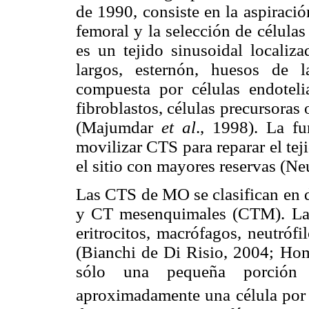
de 1990, consiste en la aspiración
femoral y la selección de célula
es un tejido sinusoidal localiz
largos, esternón, huesos de l
compuesta por células endotelial
fibroblastos, células precursoras
(Majumdar
et al
., 1998). La f
movilizar CTS para reparar el tej
el sitio con mayores reservas (N
Las CTS de MO se clasifican en 
y CT mesenquimales (CTM). Las
eritrocitos, macrófagos, neutrófi
(Bianchi de Di Risio, 2004; H
sólo una pequeña porción d
aproximadamente una célula por