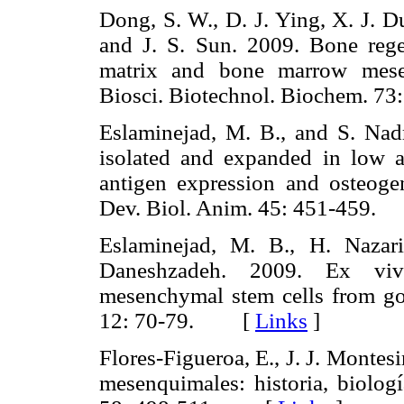
Dong, S. W., D. J. Ying, X. J. D
and J. S. Sun. 2009. Bone regen
matrix and bone marrow mesen
Biosci. Biotechnol. Biochem.
Eslaminejad, M. B., and S. Nad
isolated and expanded in low a
antigen expression and osteogen
Dev. Biol. Anim. 45: 451-45
Eslaminejad, M. B., H. Nazari
Daneshzadeh. 2009. Ex vivo
mesenchymal stem cells from goa
12: 70-79. [
Links
]
Flores-Figueroa, E., J. J. Montes
mesenquimales: historia, biologí