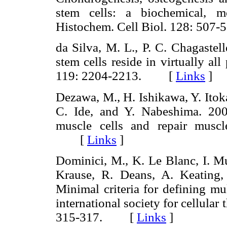
stem cells: a biochemical, mo
Histochem. Cell Biol. 128: 5
da Silva, M. L., P. C. Chagaste
stem cells reside in virtually all
119: 2204-2213. [
Links
]
Dezawa, M., H. Ishikawa, Y. Itok
C. Ide, and Y. Nabeshima. 200
muscle cells and repair muscl
[
Links
]
Dominici, M., K. Le Blanc, I. Mu
Krause, R. Deans, A. Keating,
Minimal criteria for defining mu
international society for cellular
315-317. [
Links
]