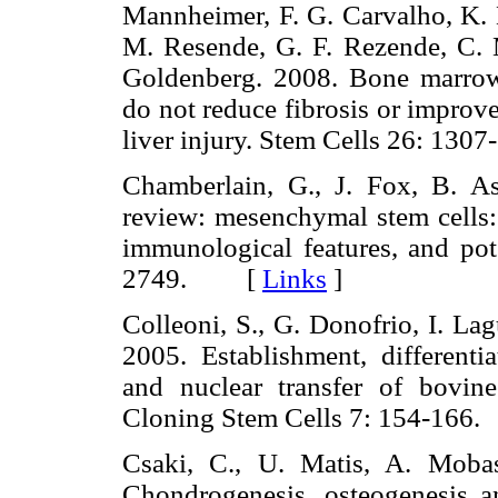
Mannheimer, F. G. Carvalho, K. D
M. Resende, G. F. Rezende, C. 
Goldenberg. 2008. Bone marrow
do not reduce fibrosis or improve
liver injury. Stem Cells 26: 
Chamberlain, G., J. Fox, B. A
review: mesenchymal stem cells: 
immunological features, and pot
2749. [
Links
]
Colleoni, S., G. Donofrio, I. Lag
2005. Establishment, differentia
and nuclear transfer of bovin
Cloning Stem Cells 7: 154-1
Csaki, C., U. Matis, A. Moba
Chondrogenesis, osteogenesis 