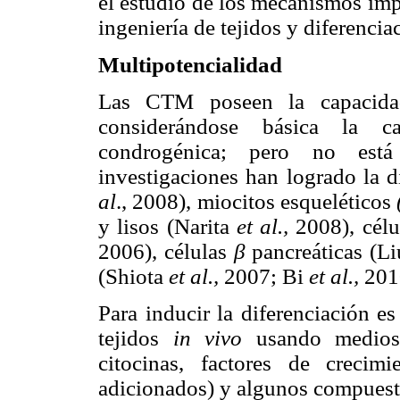
el estudio de los mecanismos imp
ingeniería de tejidos y diferenciac
Multipotencialidad
Las CTM poseen la capacidad 
considerándose básica la ca
condrogénica; pero no está 
investigaciones han logrado la 
al
., 2008), miocitos esqueléticos
y lisos (Narita
et al.,
2008), célu
2006), células
β
pancreáticas (L
(Shiota
et al.,
2007; Bi
et al.,
201
Para inducir la diferenciación e
tejidos
in vivo
usando medios 
citocinas, factores de crecim
adicionados) y algunos compuesto