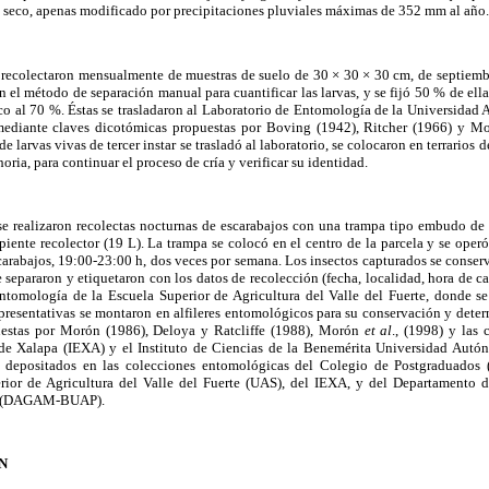
o seco, apenas modificado por precipitaciones pluviales máximas de 352 mm al año.
 se recolectaron mensualmente de muestras de suelo de 30 × 30 × 30 cm, de septiem
el método de separación manual para cuantificar las larvas, y se fijó 50 % de ell
ico al 70 %. Éstas se trasladaron al Laboratorio de Entomología de la Universidad
mediante claves dicotómicas propuestas por Boving (1942), Ritcher (1966) y Mo
de larvas vivas de tercer instar se trasladó al laboratorio, se colocaron en terrarios 
oria, para continuar el proceso de cría y verificar su identidad.
se realizaron recolectas nocturnas de escarabajos con una trampa tipo embudo de 
piente recolector (19 L). La trampa se colocó en el centro de la parcela y se oper
carabajos, 19:00-23:00 h, dos veces por semana. Los insectos capturados se conserv
separaron y etiquetaron con los datos de recolección (fecha, localidad, hora de ca
Entomología de la Escuela Superior de Agricultura del Valle del Fuerte, donde se
epresentativas se montaron en alfileres entomológicos para su conservación y det
puestas por Morón (1986), Deloya y Ratcliffe (1988), Morón
et al
., (1998) y las 
. de Xalapa (IEXA) y el Instituto de Ciencias de la Benemérita Universidad Aut
n depositados en las colecciones entomológicas del Colegio de Postgraduados 
rior de Agricultura del Valle del Fuerte (UAS), del IEXA, y del Departamento 
AP (DAGAM-BUAP).
N