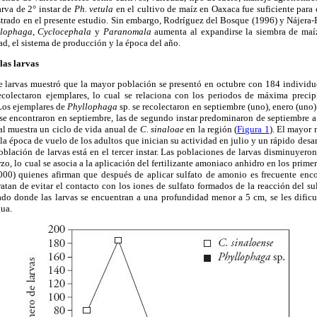
rva de 2° instar de
Ph. vetula
en el cultivo de maíz en Oaxaca fue suficiente para
egistrado en el presente estudio. Sin embargo, Rodríguez del Bosque (1996) y Nájera
llophaga
,
Cyclocephala
y
Paranomala
aumenta al expandirse la siembra de maíz
ad, el sistema de producción y la época del año.
las larvas
de larvas muestró que la mayor población se presentó en octubre con 184 individu
ecolectaron ejemplares, lo cual se relaciona con los periodos de máxima precip
 Los ejemplares de
Phyllophaga
sp. se recolectaron en septiembre (uno), enero (uno) 
se encontraron en septiembre, las de segundo instar predominaron de septiembre a o
al muestra un ciclo de vida anual de
C. sinaloae
en la región (
Figura 1
). El mayor 
 la época de vuelo de los adultos que inician su actividad en julio y un rápido desar
 población de larvas está en el tercer instar. Las poblaciones de larvas disminuye
zo, lo cual se asocia a la aplicación del fertilizante amoniaco anhidro en los prime
0) quienes afirman que después de aplicar sulfato de amonio es frecuente enco
tan de evitar el contacto con los iones de sulfato formados de la reacción del s
ado donde las larvas se encuentran a una profundidad menor a 5 cm, se les dificul
gua.