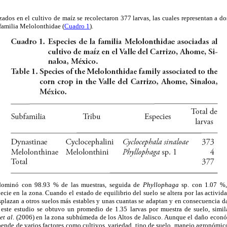
zados en el cultivo de maíz se recolectaron 377 larvas, las cuales representan a dos
 familia Melolonthidae (
Cuadro 1
).
ominó con 98.93 % de las muestras, seguida de
Phyllophaga
sp. con 1.07 %, 
ecie en la zona. Cuando el estado de equilibrio del suelo se altera por las activida
esplazan a otros suelos más estables y unas cuantas se adaptan y en consecuencia da
este estudio se obtuvo un promedio de 1.35 larvas por muestra de suelo, simila
z
et al
. (2006) en la zona subhúmeda de los Altos de Jalisco. Aunque el daño eco
pende de varios factores como cultivos, variedad, tipo de suelo, manejo agronómic