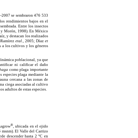
06-2007 se sembraron 476 533
los rendimientos bajos en el
 sembrada. Entre los insectos
ón y Morón, 1998). En México
íz, y destacan los realizados
o-Ramírez
etal
., 2005; Díaz
et
s a los cultivos y los géneros
dinámica poblacional, ya que
tificar ni calificar el daño
phaga
como plaga importante
as especies plaga mediante la
fauna cercana a las zonas de
ina ciega asociadas al cultivo
s adultos de estas especies.
®
 Asgrow
, ubicada en el ejido
6 msnm). El Valle del Carrizo
ede descender hasta 2 °C en