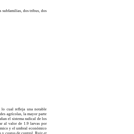
 subfamilias, dos tribus, dos
lo cual refleja una notable
des agrícolas, la mayor parte
ñan el sistema radical de los
r al valor de 1.9 larvas por
nómico y el umbral económico
o y costos de control, Ruiz
et