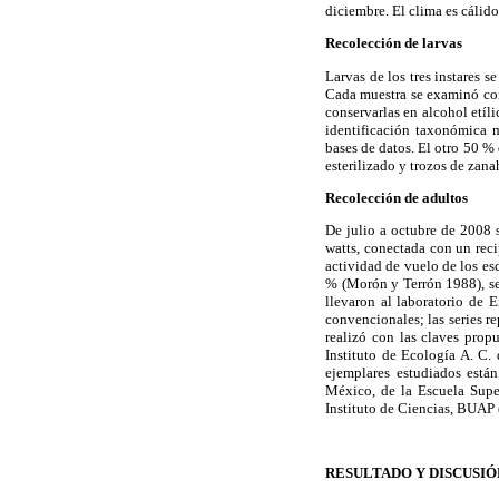
diciembre. El clima es cálid
Recolección de larvas
Larvas de los tres instares
Cada muestra se examinó con 
conservarlas en alcohol etíl
identificación taxonómica 
bases de datos. El otro 50 % 
esterilizado y trozos de zanah
Recolección de adultos
De julio a octubre de 2008 
watts, conectada con un reci
actividad de vuelo de los es
% (Morón y Terrón 1988), se 
llevaron al laboratorio de 
convencionales; las series r
realizó con las claves pro
Instituto de Ecología A. C
ejemplares estudiados está
México, de la Escuela Supe
Instituto de Ciencias, BU
RESULTADO Y DISCUSIÓ