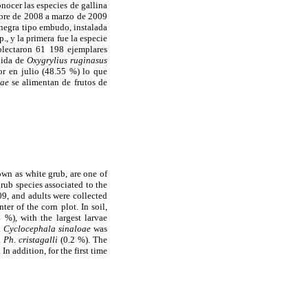
onocer las especies de gallina
embre de 2008 a marzo de 2009
 negra tipo embudo, instalada
p., y la primera fue la especie
olectaron 61 198 ejemplares
uida de
Oxygrylius ruginasus
r en julio (48.55 %) lo que
oae
se alimentan de frutos de
own as white grub, are one of
rub species associated to the
9, and adults were collected
ter of the corn plot. In soil,
 %), with the largest larvae
.
Cyclocephala sinaloae
was
d
Ph. cristagalli
(0.2 %). The
n addition, for the first time