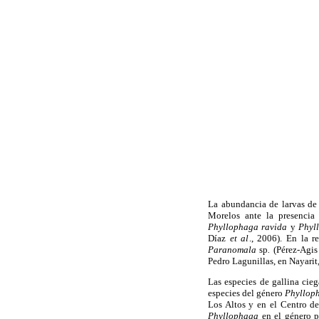
La abundancia de larvas d
Morelos ante la presenci
Phyllophaga ravida
y
Phyl
Díaz
et al
., 2006). En la 
Paranomala
sp
.
(Pérez-Agi
Pedro Lagunillas, en Nayarit
Las especies de gallina cieg
especies del género
Phyllop
Los Altos y en el Centro d
Phyllophaga
en el género p