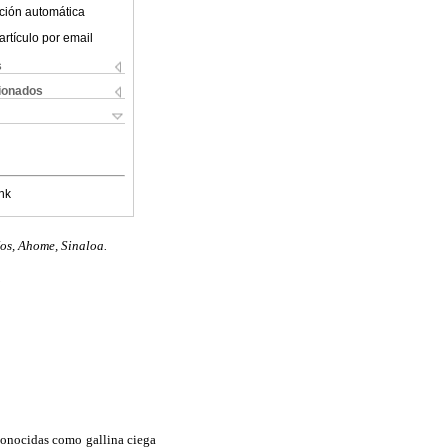
ción automática
artículo por email
s
cionados
nk
os, Ahome, Sinaloa.
.
conocidas como gallina ciega