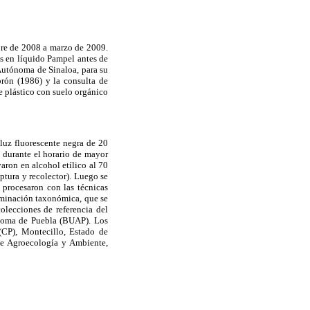
bre de 2008 a marzo de 2009.
as en líquido Pampel antes de
 Autónoma de Sinaloa, para su
rón (1986) y la consulta de
de plástico con suelo orgánico
luz fluorescente negra de 20
ó durante el horario de mayor
aron en alcohol etílico al 70
ptura y recolector). Luego se
 procesaron con las técnicas
erminación taxonómica, que se
colecciones de referencia del
ónoma de Puebla (BUAP). Los
(CP), Montecillo, Estado de
de Agroecología y Ambiente,