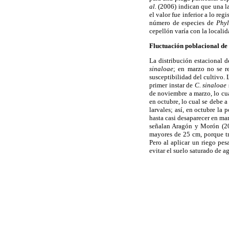
al.
(2006) indican que una la
el valor fue inferior a lo r
número de especies de
Phy
cepellón varía con la localid
Fluctuación poblacional de 
La distribución estacional 
sinaloae
; en marzo no se r
susceptibilidad del cultivo.
primer instar de
C. sinaloae
de noviembre a marzo, lo cu
en octubre, lo cual se debe a
larvales; así, en octubre la
hasta casi desaparecer en mar
señalan Aragón y Morón (200
mayores de 25 cm, porque tra
Pero al aplicar un riego pes
evitar el suelo saturado de a