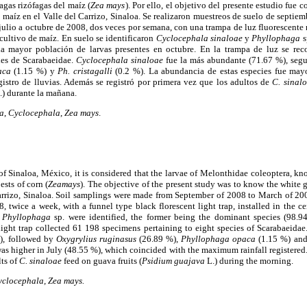
agas rizófagas del maíz (
Zea mays
). Por ello, el objetivo del presente estudio fue c
e maíz en el Valle del Carrizo, Sinaloa. Se realizaron muestreos de suelo de septi
 julio a octubre de 2008, dos veces por semana, con una trampa de luz fluorescente
 cultivo de maíz. En suelo se identificaron
Cyclocephala sinaloae
y
Phyllophaga
s
a mayor población de larvas presentes en octubre. En la trampa de luz se rec
ies de Scarabaeidae.
Cyclocephala sinaloae
fue la más abundante (71.67 %), seg
aca
(1.15 %) y
Ph. cristagalli
(0.2 %). La abundancia de estas especies fue mayo
istro de lluvias. Además se registró por primera vez que los adultos de
C. sinal
.) durante la mañana.
a
,
Cyclocephala
,
Zea mays
.
 of Sinaloa, México, it is considered that the larvae of Melonthidae coleoptera, kn
ests of corn (
Zeamays
). The objective of the present study was to know the white g
Carrizo, Sinaloa. Soil samplings were made from September of 2008 to March of 200
 twice a week, with a funnel type black florescent light trap, installed in the cen
d
Phyllophaga
sp. were identified, the former being the dominant species (98.94
light trap collected 61 198 specimens pertaining to eight species of Scarabaeidae
), followed by
Oxygrylius ruginasus
(26.89 %),
Phyllophaga opaca
(1.15 %) an
s higher in July (48.55 %), which coincided with the maximum rainfall registered. I
lts of
C. sinaloae
feed on guava fruits (
Psidium guajava
L.) during the morning.
clocephala, Zea mays.