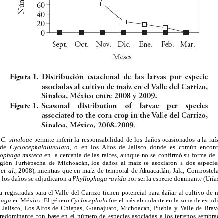
e
C. sinaloae
permite inferir la responsabilidad de los daños ocasionados a la ra
a de
Cyclocephalalunulata
, o en los Altos de Jalisco donde es común encont
lophaga misteca
en la cercanía de las raíces, aunque no se confirmó su forma de
región Purhépecha de Michoacán, los daños al maíz se asociaron a dos especi
s
et al.,
2008), mientras que en maíz de temporal de Ahuacatlán, Jala, Compostela
, los daños se adjudicaron a
Phyllophaga ravida
por ser la especie dominante (Uría
a registradas para el Valle del Carrizo tienen potencial para dañar al cultivo de
haga
en México. El género
Cyclocephala
fue el más abundante en la zona de estudio
e Jalisco, Los Altos de Chiapas, Guanajuato, Michoacán, Puebla y Valle de Bra
redominante con base en el número de especies asociadas a los terrenos semb