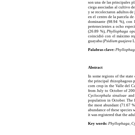
son una de las principales pl
ciega asociadas al cultivo d
y se recolectaron adultos de
en el centro de la parcela de
dominante (98.94 %), con l
pertenecientes a ocho espec
(26.89 %),
Phyllophaga op
coincidió con el máximo reg
guayaba (
Psidium guajava
L
Palabras clave:
Phyllophag
Abstract
In some regions of the state
the principal rhizophagous p
corn crop in the Valle del 
from July to October of 2008,
Cyclocephala sinaloae
an
population in October. The 
the most abundant (71.67 %
abundance of these species wa
it was registered that the adu
Key words:
Phyllophaga, Cy