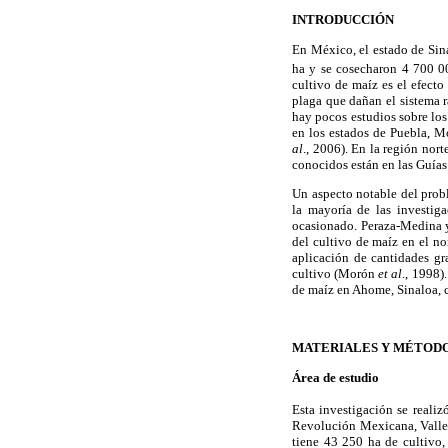
INTRODUCCIÓN
En México, el estado de Sina
ha y se cosecharon 4 700 00
cultivo de maíz es el efecto
plaga que dañan el sistema 
hay pocos estudios sobre los
en los estados de Puebla, M
al
., 2006). En la región nort
conocidos están en las Guías
Un aspecto notable del prob
la mayoría de las investiga
ocasionado. Peraza-Medina 
del cultivo de maíz en el no
aplicación de cantidades gr
cultivo (Morón
et al
., 1998)
de maíz en Ahome, Sinaloa, c
MATERIALES Y MÉTOD
Área de estudio
Esta investigación se reali
Revolución Mexicana, Valle d
tiene 43 250 ha de cultivo