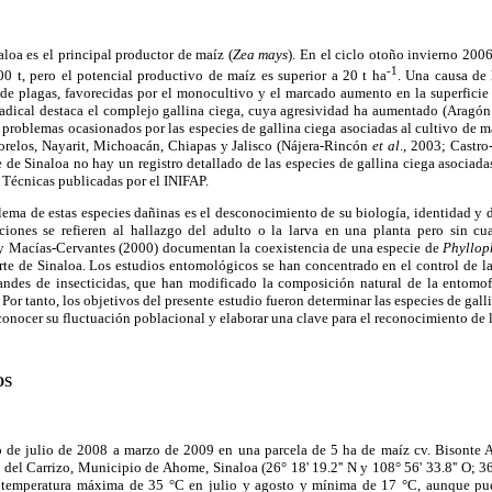
loa es el principal productor de maíz (
Zea mays
). En el ciclo otoño invierno 20
-1
0 t, pero el potencial productivo de maíz es superior a 20 t ha
. Una causa de 
 de plagas, favorecidas por el monocultivo y el marcado aumento en la superficie
radical destaca el complejo gallina ciega, cuya agresividad ha aumentado (Arag
 problemas ocasionados por las especies de gallina ciega asociadas al cultivo de ma
orelos, Nayarit, Michoacán, Chiapas y Jalisco (Nájera-Rincón
et al
., 2003; Castr
e de Sinaloa no hay un registro detallado de las especies de gallina ciega asociada
 Técnicas publicadas por el INIFAP.
lema de estas especies dañinas es el desconocimiento de su biología, identidad y 
ciones se refieren al hallazgo del adulto o la larva en una planta pero sin cuan
y Macías-Cervantes (2000) documentan la coexistencia de una especie de
Phyllo
rte de Sinaloa. Los estudios entomológicos se han concentrado en el control de l
andes de insecticidas, que han modificado la composición natural de la entomo
. Por tanto, los objetivos del presente estudio fueron determinar las especies de gall
onocer su fluctuación poblacional y elaborar una clave para el reconocimiento de lo
OS
zó de julio de 2008 a marzo de 2009 en una parcela de 5 ha de maíz cv. Bisonte
el Carrizo, Municipio de Ahome, Sinaloa (26° 18' 19.2'' N y 108° 56' 33.8'' O; 3
, temperatura máxima de 35 °C en julio y agosto y mínima de 17 °C, aunque pu