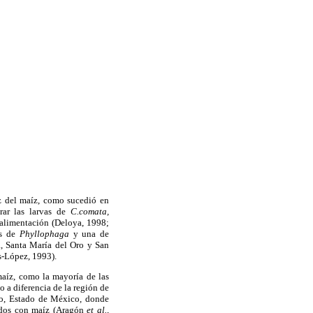
íz del maíz, como sucedió en
rar las larvas de
C.comata,
 alimentación (Deloya, 1998;
es de
Phyllophaga
y una de
, Santa María del Oro y San
s-López, 1993).
 maíz, como la mayoría de las
 a diferencia de la región de
vo, Estado de México, donde
rados con maíz (Aragón
et al.,