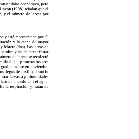
 causar daño económico, pero
-Rincón (1998) señalan que el
, y el número de larvas por
os y está representada por
C.
itación y la etapa de mayor
y febrero (dos). Las larvas de
ctubre y las de tercer instar
número de larvas se recolectó
rollo de los primeros instares
ron gradualmente en noviembre
ros riegos de auxilio, como lo
ntrar larvas a profundidades
ulfato de amonio con el agua.
ta la respiración y tratan de