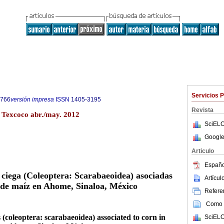
Servicios 
9766
versión impresa
ISSN
1405-3195
Revista
3 Texcoco abr./may. 2012
SciELO
Google
Articulo
Españo
a ciega (Coleoptera: Scarabaeoidea) asociadas
Artícu
o de maíz en Ahome, Sinaloa, México
Referen
Como c
 (coleoptera: scarabaeoidea) associated to corn in
SciELO