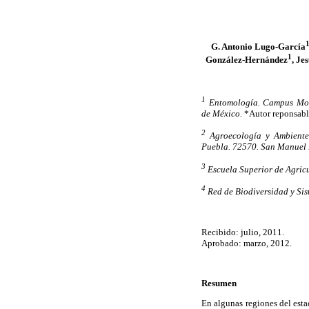
G. Antonio Lugo-García
1
González-Hernández
, Je
1
Entomología. Campus Mont
de México.
*Autor reponsable
2
Agroecología y Ambiente,
Puebla. 72570. San Manuel 
3
Escuela Superior de Agricu
4
Red de Biodiversidad y Sis
Recibido: julio, 2011.
Aprobado: marzo, 2012.
Resumen
En algunas regiones del est