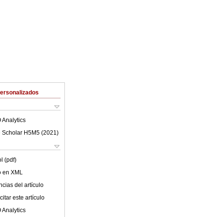
Personalizados
 Analytics
 Scholar H5M5 (
2021
)
l (pdf)
lo en XML
cias del artículo
itar este artículo
 Analytics