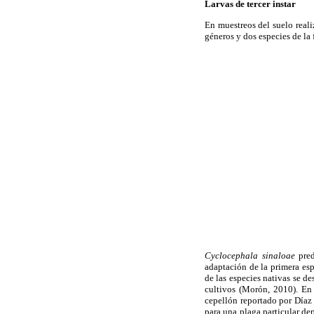
Larvas de tercer instar
En muestreos del suelo reali
géneros y dos especies de la
Cyclocephala sinaloae
pred
adaptación de la primera esp
de las especies nativas se d
cultivos (Morón, 2010). En 
cepellón reportado por Día
para una plaga particular de