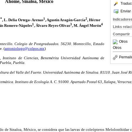
Ahome, Sinaloa, México
Traduc
Enviar 
1*
1
2
Indicadore
, L. Delia Ortega- Arenas
, Agustín Aragón-García
, Héctor
1
3
4
sús Romero-Nápoles
, Álvaro Reyes-Olivas
, M. Ángel Morón
Links rela
Compartir
Otros
ecillo. Colegio de Postgraduados. 56230. Montecillo, Estado
Otros
. (
antoniolugo@colpos.mx
)
Permali
 Instituto de Ciencias, Benemérita Universidad Autónoma de
Puebla, Puebla.
ltura del Valle del Fuerte. Universidad Autónoma de Sinaloa. 81110. Juan José Rí
temática. Instituto de Ecología A. C. 91000. Apartado Postal 63, Xalapa, Veracruz
ado de Sinaloa, México, se considera que las larvas de coleópteros Melolonthidae 