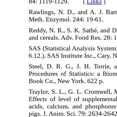
84: 1119-1129. [
Links
]
Rawlings, N. D., and A. J. Barre
Meth. Enzymol. 244: 19-61.
Reddy, N. R., S. K. Sathé, and D
and cereals. Adv. Food Res. 2
SAS (Statistical Analysis Syste
6.12.). SAS Institute Inc., Car
Steel, D. R. G., J. H. Torrie,
Procedures of Statistics: a Bio
Book Co., New York. 622 p.
Traylor, S. L., G. L. Cromwell,
Effects of level of supplemental
acids, calcium, and phosphoru
pigs. J. Anim. Sci. 79: 2634-