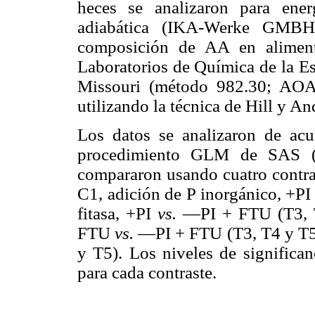
heces se analizaron para ene
adiabática (IKA-Werke GMB
composición de AA en aliment
Laboratorios de Química de la Es
Missouri (método 982.30; AOA
utilizando la técnica de Hill y A
Los datos se analizaron de acu
procedimiento GLM de SAS (1
compararon usando cuatro contras
C1, adición de P inorgánico, +P
fitasa, +PI
vs.
—PI + FTU (T3, T
FTU
vs.
—PI + FTU (T3, T4 y T5); 
y T5). Los niveles de significa
para cada contraste.