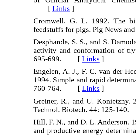
[
Links
]
Cromwell, G. L. 1992. The bio
feedstuffs for pigs. Pig News 
Desphande, S. S., and S. Damodar
activity and conformation of tr
695-699. [
Links
]
Engelen, A. J., F. C. van der He
1994. Simple and rapid determina
760-764. [
Links
]
Greiner, R., and U. Konietzny. 
Technol. Biotech. 44: 125-14
Hill, F. N., and D. L. Anderson.
and productive energy determinat