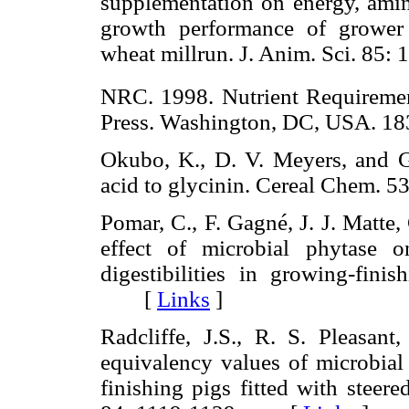
supplementation on energy, amin
growth performance of grower 
wheat millrun. J. Anim. Sci. 
NRC. 1998. Nutrient Requiremen
Press. Washington, DC, USA.
Okubo, K., D. V. Meyers, and G
acid to glycinin. Cereal Chem
Pomar, C., F. Gagné, J. J. Matte,
effect of microbial phytase 
digestibilities in growing-fini
[
Links
]
Radcliffe, J.S., R. S. Pleasan
equivalency values of microbial
finishing pigs fitted with steere