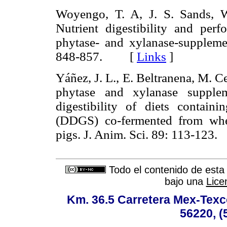
Woyengo, T. A, J. S. Sands, 
Nutrient digestibility and per
phytase- and xylanase-suppleme
848-857. [
Links
]
Yáñez, J. L., E. Beltranena, M. Ce
phytase and xylanase supplem
digestibility of diets containi
(DDGS) co-fermented from whea
pigs. J. Anim. Sci. 89: 113-1
Todo el contenido de esta 
bajo una
Lice
Km. 36.5 Carretera Mex-Texc
56220, (