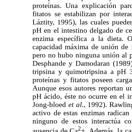
proteínas. Una explicación par
fitatos se estabilizan por intera
Láztity, 1995), las cuales pued
pH en el intestino delgado de ce
enzima específica a la dieta.
capacidad máxima de unión de fi
pero no hubo ninguna unión al pu
Desphande y Damodaran (1989) o
tripsina y quimotripsina a pH 
proteínas y fitatos poseen carg
Aunque esos autores reportan una
pH ácido, éste no ocurre en el i
Jong-bloed
et al.,
1992). Rawlings
activo de estas enzimas radican 
ninguno de estos interactúa co
2
ausencia de Ca
+. Además, la ca