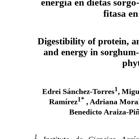
energía en dietas sorgo
fitasa e
Digestibility of protein,
and energy in sorghum-
phyt
1
Edrei Sánchez-Torres
, Migu
1*
Ramírez
, Adriana Moral
Benedicto Araiza-Pi
1