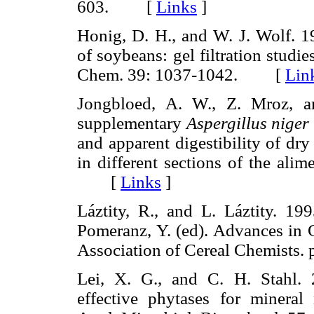
603. [
Links
]
Honig, D. H., and W. J. Wolf. 1
of soybeans: gel filtration studi
Chem. 39: 1037-1042. [
Lin
Jongbloed, A. W., Z. Mroz, a
supplementary
Aspergillus niger
and apparent digestibility of dry
in different sections of the alim
[
Links
]
Láztity, R., and L. Láztity. 19
Pomeranz, Y. (ed). Advances in 
Association of Cereal Chemist
Lei, X. G., and C. H. Stahl. 
effective phytases for mineral 