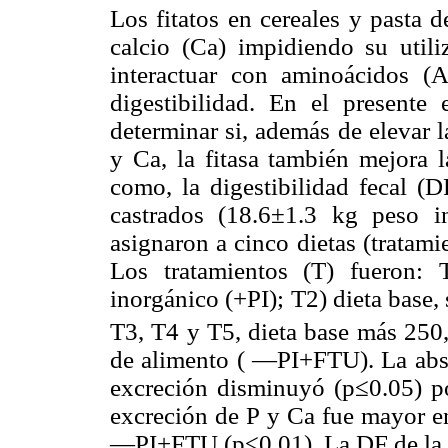
Los fitatos en cereales y pasta 
calcio (Ca) impidiendo su util
interactuar con aminoácidos (A
digestibilidad. En el presente
determinar si, además de elevar l
y Ca, la fitasa también mejora 
como, la digestibilidad fecal (D
castrados (18.6±1.3 kg peso in
asignaron a cinco dietas (tratam
Los tratamientos (T) fueron:
inorgánico (+PI); T2) dieta base
T3, T4 y T5, dieta base más 250
de alimento ( —PI+FTU). La abs
excreción disminuyó (p≤0.05) por
excreción de P y Ca fue mayor e
—PI+FTU (p≤0.01). La DF de la E