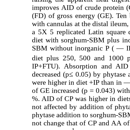
improves AID of crude protein (C
(FD) of gross energy (GE). Ten b
with cannulas at the distal ileum,
a 5X 5 replicated Latin square 
diet with sorghum-SBM plus inor
SBM without inorganic P ( — I
diet plus 250, 500 and 1000 p
IP+FTU). Absorption and AID 
decreased (p≤ 0.05) by phytase a
were higher in diet +IP than i
of GE increased (p = 0.043) with
%. AID of CP was higher in diets
not affected by addition of phyt
phytase addition to sorghum-SBM
not change that of CP and AA of 