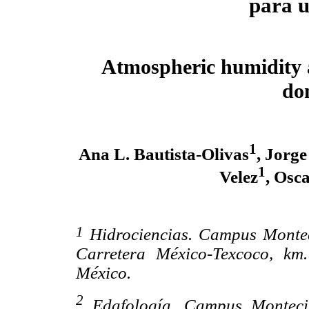
para u
Atmospheric humidity a
do
1
Ana L. Bautista-Olivas
, Jorge
1
Velez
, Osc
1
Hidrociencias.
Campus Montec
Carretera México-Texcoco, km.
México.
2
Edafología. Campus Montecil